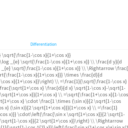
Differentiation
} \sqrt{\frac{1-\cos x}{1+\cos x}}
\log _{e} \sqrt{\frac{1-\cos x}{1+\cos x}} \\ \frac{d y}{d
g _{e} \sqrt{\frac{1-\cos x}{1+\cos x}} \\ \Rightarrow \frac
qrt{\frac{1-\cos x}{1+\cos x}}} \times \frac{d}{d
-\cos x}{1+\cos x}}\right) \\ =\frac{1}{\sqrt{\frac{1-\cos x}
frac{\sqrt{1+\cos x} \frac{d}{d x} \sqrt{1-\cos x}-\sqrt{1-
} \sqrt{1+\cos x}}{1+\cos x} \\ =\sqrt{\frac{1+\cos x}{1-\co
t{1+\cos x} \cdot \frac{1 \times (\sin x)}{2 \sqrt{1-\cos
s x} (\sin x)}{2 \sqrt{1+\cos x}}}{1+\cos x} \\ =\frac{1}
cos x)}} \cdot\left(\frac{\sin x \sqrt{1+\cos x}}{2 \sqrt{1-
 \sqrt{1-\cos x}}{2 \sqrt{1+\cos x}}\right) \\ \Rightarrow
{1}{\sqrt{1-\cos ^{2} x}}\left(\frac{\sin x(1+\cos x)+\sin x(