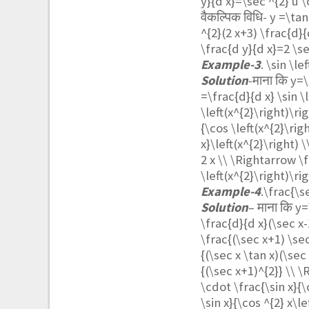
y}{d x}=\sec ^{2} u \
वैकल्पिक विधि-
y =\tan
^{2}(2 x+3) \frac{d}{
\frac{d y}{d x}=2 \se
Example-3
.
\sin \le
Solution
-माना कि
y=\
=\frac{d}{d x} \sin \
\left(x^{2}\right)\ri
{\cos \left(x^{2}\rig
x}\left(x^{2}\right) \
2 x \\ \Rightarrow \f
\left(x^{2}\right)\ri
Example-4
.
\frac{\s
Solution
– माना कि
y=
\frac{d}{d x}(\sec x-
\frac{(\sec x+1) \sec
{(\sec x \tan x)(\sec
{(\sec x+1)^{2}} \\ \
\cdot \frac{\sin x}{\
\sin x}{\cos ^{2} x\l