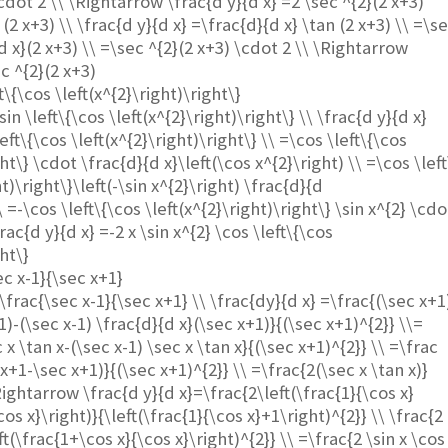
cdot 2 \\ \Rightarrow \frac{d y}{d x} =2 \sec ^{2}(2 x+3)
 (2 x+3) \\ \frac{d y}{d x} =\frac{d}{d x} \tan (2 x+3) \\ =\s
d x}(2 x+3) \\ =\sec ^{2}(2 x+3) \cdot 2 \\ \Rightarrow
c ^{2}(2 x+3)
ft\{\cos \left(x^{2}\right)\right\}
sin \left\{\cos \left(x^{2}\right)\right\} \\ \frac{d y}{d x}
left\{\cos \left(x^{2}\right)\right\} \\ =\cos \left\{\cos
ght\} \cdot \frac{d}{d x}\left(\cos x^{2}\right) \\ =\cos \left
ht)\right\}\left(-\sin x^{2}\right) \frac{d}{d
\ =-\cos \left\{\cos \left(x^{2}\right)\right\} \sin x^{2} \cdo
rac{d y}{d x} =-2 x \sin x^{2} \cos \left\{\cos
ght\}
ec x-1}{\sec x+1}
\frac{\sec x-1}{\sec x+1} \\ \frac{dy}{d x} =\frac{(\sec x+1
1)-(\sec x-1) \frac{d}{d x}(\sec x+1)}{(\sec x+1)^{2}} \\=
 x \tan x-(\sec x-1) \sec x \tan x}{(\sec x+1)^{2}} \\ =\frac
 x+1-\sec x+1)}{(\sec x+1)^{2}} \\ =\frac{2(\sec x \tan x)}
Rightarrow \frac{d y}{d x}=\frac{2\left(\frac{1}{\cos x}
cos x}\right)}{\left(\frac{1}{\cos x}+1\right)^{2}} \\ \frac{2
eft(\frac{1+\cos x}{\cos x}\right)^{2}} \\ =\frac{2 \sin x \cos