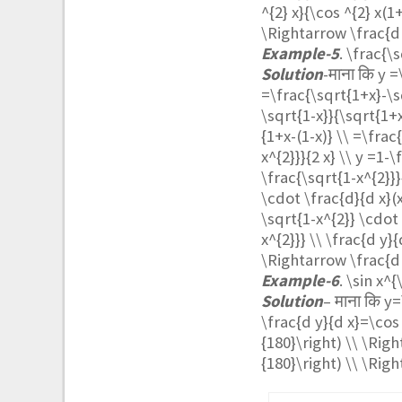
^{2} x}{\cos ^{2} x(1
\Rightarrow \frac{d 
Example-5
.
\frac{\s
Solution
-माना कि
y =
=\frac{\sqrt{1+x}-\s
\sqrt{1-x}}{\sqrt{1+x
{1+x-(1-x)} \\ =\frac
x^{2}}}{2 x} \\ y =1-\
\frac{\sqrt{1-x^{2}}}
\cdot \frac{d}{d x}(x
\sqrt{1-x^{2}} \cdot 
x^{2}}} \\ \frac{d y}
\Rightarrow \frac{d 
Example-6
.
\sin x^{
Solution
– माना कि
y=
\frac{d y}{d x}=\cos 
{180}\right) \\ \Righ
{180}\right) \\ \Righ