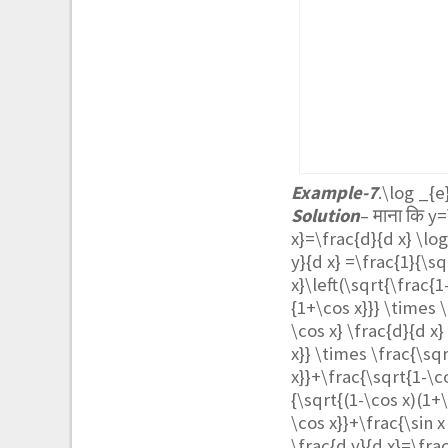
Example-7
.
\log _{e
Solution
– माना कि
y=
x}=\frac{d}{d x} \lo
y}{d x} =\frac{1}{\s
x}\left(\sqrt{\frac{1
{1+\cos x}}} \times \
\cos x} \frac{d}{d x
x}} \times \frac{\sqr
x}}+\frac{\sqrt{1-\co
{\sqrt{(1-\cos x)(1+\
\cos x}}+\frac{\sin x
\frac{d y}{d x}=\frac