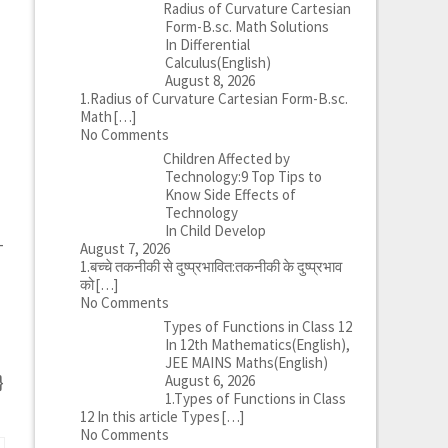
Radius of Curvature Cartesian
Form-B.sc. Math Solutions
In Differential
Calculus(English)
August 8, 2026
1.Radius of Curvature Cartesian Form-B.sc.
Math
[…]
No Comments
Children Affected by
Technology:9 Top Tips to
Know Side Effects of
Technology
In Child Develop
-
August 7, 2026
1.बच्चे तकनीकी से दुष्प्रभावित:तकनीकी के दुष्प्रभाव
को
[…]
No Comments
Types of Functions in Class 12
In 12th Mathematics(English),
JEE MAINS Maths(English)
}
August 6, 2026
1.Types of Functions in Class
12 In this article Types
[…]
No Comments