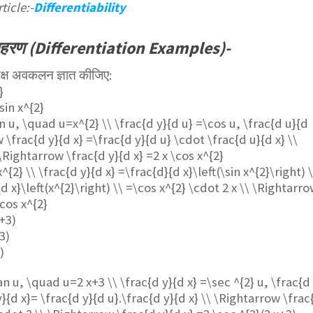
ticle:-
Differentiability
हरण (Differentiation Examples)-
पेक्ष अवकलन ज्ञात कीजिए:
}
sin x^{2}
in u, \quad u=x^{2} \\ \frac{d y}{d u} =\cos u, \frac{d u}{d
 \frac{d y}{d x} =\frac{d y}{d u} \cdot \frac{d u}{d x} \\
\Rightarrow \frac{d y}{d x} =2 x \cos x^{2}
x^{2} \\ \frac{d y}{d x} =\frac{d}{d x}\left(\sin x^{2}\right) 
d x}\left(x^{2}\right) \\ =\cos x^{2} \cdot 2 x \\ \Rightarr
\cos x^{2}
x+3)
3)
)
an u, \quad u=2 x+3 \\ \frac{d y}{d x} =\sec ^{2} u, \frac{d
y}{d x}= \frac{d y}{d u}.\frac{d y}{d x} \\ \Rightarrow \frac