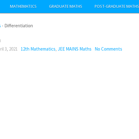
MATHEMATICS
GRADUATE MATHS
POST-GRADUATE MATHS
s
-
Differentiation
n
ril 3, 2021
12th Mathematics
,
JEE MAINS Maths
No Comments