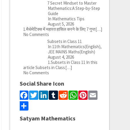
7 Secret Mindset to Master
Mathematics:A Step-by-Step
Guide
In Mathematics Tips
August 5, 2026
1.मैथेमेटिक्स में महारत हासिल करने के लिए 7 गुप्त
[…]
No Comments
Subsets in Class 11
In 11th Mathematics(English),
JEE MAINS Maths(English)
August 4, 2026
1.Subsets in Class 11 In this
article Subsets in Class
[…]
No Comments
Social Share Icon
Facebook
Twitter
LinkedIn
Tumblr
Reddit
WhatsApp
Pinterest
Email
Share
Satyam Mathematics