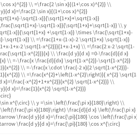
+\cos x)^{2}} \\ =\frac{2 \sin x}{(1+\cos x)^{2}} \\
y}{d x}=\frac{2 \sin x}{(1+\cos x)^{2}}
qrt{1+x}-\sqrt{1-x}}{\sqrt{1+x}+\sqrt{1-x}}
\frac{\sqrt{1+x}-\sqrt{1-x}}{\sqrt{1+x}+\sqrt{1-x}} \\ y
qrt{1-x}}{\sqrt{1+x} +\sqrt{1-x}} \times \frac{\sqrt{1+x}-
}-\sqrt{1-x}} \\ =\frac{1+x-(1-x)-2 \sqrt{1+x} \sqrt{1-x}}
{1+x-1+x-2 \sqrt{1-x^{2}}}{1+x-1+x} \\ =\frac{2 x-2 \sqrt{1-
frac{\sqrt{1-x^{2}}}{x} \\ \frac{d y}{d x} =0-\frac{d}{d x}
{x} \\ =-\frac{x \frac{d}{dx} \sqrt{1-x^{2}}-\sqrt{1-x^{2}}
)}{x^{2}} \\ =-\frac{x \cdot \frac{-2 x}{2 \sqrt{1-x^{2}}}-
1}{x^{2}} \\ =\frac{x^{2}+\left(1-x^{2}\right)}{ x^{2} \sqrt{1
{d x}=\frac{-x^{2}+1+x^{2}}{x^{2} \sqrt{1-x^{2}}} \\
y}{d x}=\frac{1}{x^{2} \sqrt{1-x^{2}}}
\circ}
\sin x^{\circ} \\ y =\sin \left(\frac{\pi x}{180}\right) \\
\left(\frac{\pi x}{180}\right) \frac{d}{d x} \left(\frac{\pi x}
tarrow \frac{d y}{d x}=\frac{\pi}{180} \cos \left(\frac{\pi x
tarrow \frac{d y}{d x}=\frac{\pi}{180} \cos x^{\circ}