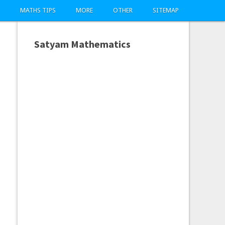
MATHS TIPS
MORE
OTHER
SITEMAP
Satyam Mathematics