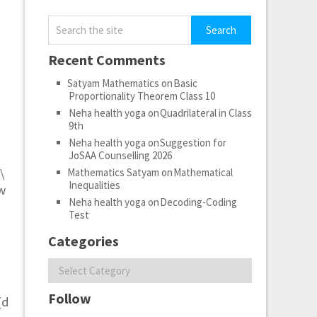
Recent Comments
Satyam Mathematics
on
Basic
Proportionality Theorem Class 10
Neha health yoga
on
Quadrilateral in Class
9th
Neha health yoga
on
Suggestion for
JoSAA Counselling 2026
\\
Mathematics Satyam
on
Mathematical
Inequalities
ow
Neha health yoga
on
Decoding-Coding
Test
Categories
Categories
Follow
{d