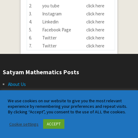
2.
you tube
click here
3.
Instagram
click here
4.
Linkedin
click here
5.
Facebook Page
click here
6.
Twitter
click here
7.
Twitter
click here
Satyam Mathematics Posts
About Us
Contact us
We use cookies on our website to give you the most relevant
Disclaimer
experience by remembering your preferences and repeat visits.
privacy policy
By clicking “Accept”, you consent to the use of ALL the cookies.
Sitemap
Cookie settings
ACCEPT
Terms and Conditions
Up-to Msc