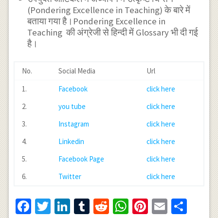
(Pondering Excellence in Teaching) के बारे में
बताया गया है।Pondering Excellence in
Teaching की अंग्रेजी से हिन्दी में Glossary भी दी गई
है।
No.
Social Media
Url
1.
Facebook
click here
2.
you tube
click here
3.
Instagram
click here
4.
Linkedin
click here
5.
Facebook Page
click here
6.
Twitter
click here
Facebook
Twitter
LinkedIn
Tumblr
Reddit
WhatsApp
Pinterest
Email
Shar