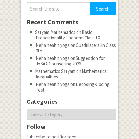
Recent Comments
Satyam Mathematics
on
Basic
Proportionality Theorem Class 10
Neha health yoga
on
Quadrilateral in Class
9th
Neha health yoga
on
Suggestion for
JoSAA Counselling 2026
Mathematics Satyam
on
Mathematical
Inequalities
Neha health yoga
on
Decoding-Coding
Test
Categories
Categories
Follow
Subscribe to notifications