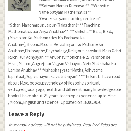
**Satyam Narain Kumawat** **Website
Name:Satyam Mathematics**
*Owner:satyamcoachingcentre.in*
*Sthan:Manoharpur,Jaipur (Rajasthan)* **Teaching
Mathematics aur Anya Anubhav** ***Shiksha:**B.sc.,B.Ed.,
(M.sc. star Ke Mathematics Ko Padhane ka
Anubhav),B.com.,M.com. Ke vishayon Ko Padhane ka
Anubhav,Philosophy,Psychology,Religious,sanskriti Mein Gahri
Ruchi aur Adhyayan ***Anubhav:**phichale 23 varshon se
M.sc.,M.com.,Angreji aur Vigyan Vishayon Mein Shikshaka Ka
Lamba Anubhav ***Visheshagyata:*Maths,Adhyatma
(spiritual),Yog vishayon ka vistrit Gyan* ****In Brief:I have read
about M.sc. books,psychology,philosophy,spiritual,
vedic,religious,yoga,health and different many knowledgeable
books.I have about 23 years teaching experience upto M.sc.
,M.com.,English and science. Updated on 18.06.2026
Leave a Reply
Your email address will not be published. Required fields are