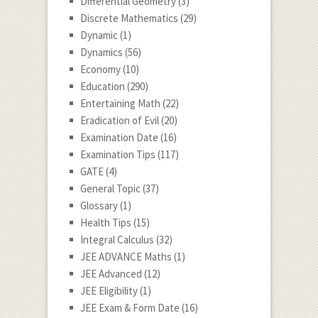
Differential Geometry
(3)
Discrete Mathematics
(29)
Dynamic
(1)
Dynamics
(56)
Economy
(10)
Education
(290)
Entertaining Math
(22)
Eradication of Evil
(20)
Examination Date
(16)
Examination Tips
(117)
GATE
(4)
General Topic
(37)
Glossary
(1)
Health Tips
(15)
Integral Calculus
(32)
JEE ADVANCE Maths
(1)
JEE Advanced
(12)
JEE Eligibility
(1)
JEE Exam & Form Date
(16)