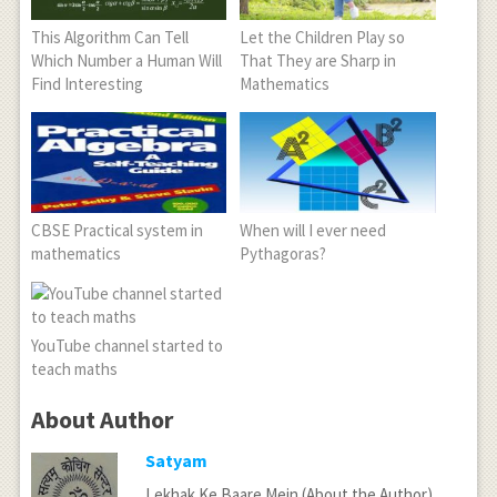
This Algorithm Can Tell
Let the Children Play so
Which Number a Human Will
That They are Sharp in
Find Interesting
Mathematics
CBSE Practical system in
When will I ever need
mathematics
Pythagoras?
YouTube channel started to
teach maths
About Author
Satyam
Lekhak Ke Baare Mein (About the Author)