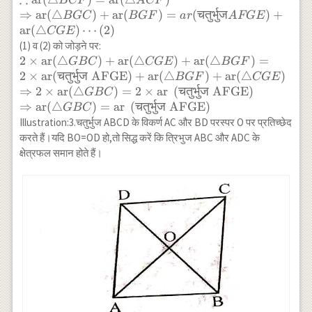
BCF
A
CF
AFGE)}+\operatorname{ar}(\triangle
\operatorname{ar}
⇒
ar
(
△
)
+
ar
(
)
=
(
चतुर्भुज
)
+
BGC
BGF
a
r
A
FGE
BGF) \cdots(1)
(\triangle
ar
(
△
)
⋯
(
2
)
CGE
BCF)=\operatorname{ar}
(1) व (2) को जोड़ने पर:
(\triangle ACF) \\
2 \times \operatorname{ar}
2
×
ar
(
△
)
+
ar
(
△
)
+
ar
(
△
)
=
GBC
CGE
BGF
\Rightarrow
(\triangle
2
×
ar(
चतुर्भुज
AFGE)
+
ar
(
△
)
+
ar
(
△
)
BGF
CGE
\operatorname{ar}
GBC)+\operatorname{ar}
⇒
2
×
ar
(
△
)
=
2
×
ar
(
चतुर्भुज
AFGE)
GBC
(\triangle
(\triangle
⇒
ar
(
△
)
=
ar
(
चतुर्भुज
AFGE)
GBC
BGC)+\operatorname{ar}
CGE)+\operatorname{ar}
Illustration:3.चतुर्भुज ABCD के विकर्ण AC और BD परस्पर O पर प्रतिच्छेद
(BGF)=ar(चतुर्भुज
(\triangle BGF)=2 \times
करते हैं।यदि BO=OD हो,तो सिद्ध करें कि त्रिभुज ABC और ADC के
AFGE)+\operatorname{ar}
\text {ar(चतुर्भुज
क्षेत्रफल समान होते हैं।
(\triangle CGE) \cdots(2)
AFGE)}+\operatorname{ar}
(\triangle
BGF)+\operatorname{ar}
(\triangle CGE) \\
\Rightarrow 2 \times
\operatorname{ar}(\triangle
GBC)=2 \times
\operatorname{ar} \text {
(चतुर्भुज AFGE)} \\
\Rightarrow
\operatorname{ar}(\triangle