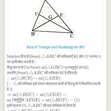
Area of Triangle and Parallelogram 9th
\triangle
△
Solution:दिया है (Given):
की माध्यिकाएँ BE और CF परस्पर G
A
BC
ABC
पर प्रतिच्छेद करती हैं।
\operatorname{ar}
ar
(
△
)
सिद्ध करना है (To Prove):
=ar(चतुर्भुज AFGE)
GBC
(\triangle GBC)
\triangle
△
उपपत्ति (Proof):
की माध्यिका BE है (दिया है)
A
BC
∴
ABC
\therefore
ar
(
△
)
=
ar
(
△
)
BCE
A
BE
∵
\operatorname{ar}
\because
△
[
की माध्यिका इसे समान क्षेत्रफल वाली दो त्रिभुजों में विभाजित करती
(\triangle
\triangle
है।]
BCE)=\operatorname{ar}
\Rightarrow \operatorname{ar}
⇒
ar
(
△
)
+
ar
(
△
)
=
BGC
CGE
(\triangle ABE)
(\triangle BGC)+\operatorname{ar}
ar
(
चतुर्भुज
AFGE)
+
ar
(
△
)
⋯
(
1
)
BGF
(\triangle
\triangle
△
इसी प्रकार CF,
की एक माध्यिका है (दिया है)
A
BC
CGE)=\operatorname{ar}\text{(चतुर्भुज
∴
ABC
\therefore
ar
(
△
)
=
ar
(
△
)