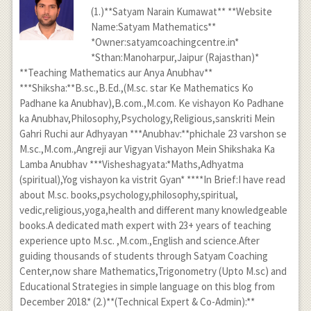
(1.)**Satyam Narain Kumawat** **Website
Name:Satyam Mathematics**
*Owner:satyamcoachingcentre.in*
*Sthan:Manoharpur,Jaipur (Rajasthan)*
**Teaching Mathematics aur Anya Anubhav**
***Shiksha:**B.sc.,B.Ed.,(M.sc. star Ke Mathematics Ko
Padhane ka Anubhav),B.com.,M.com. Ke vishayon Ko Padhane
ka Anubhav,Philosophy,Psychology,Religious,sanskriti Mein
Gahri Ruchi aur Adhyayan ***Anubhav:**phichale 23 varshon se
M.sc.,M.com.,Angreji aur Vigyan Vishayon Mein Shikshaka Ka
Lamba Anubhav ***Visheshagyata:*Maths,Adhyatma
(spiritual),Yog vishayon ka vistrit Gyan* ****In Brief:I have read
about M.sc. books,psychology,philosophy,spiritual,
vedic,religious,yoga,health and different many knowledgeable
books.A dedicated math expert with 23+ years of teaching
experience upto M.sc. ,M.com.,English and science.After
guiding thousands of students through Satyam Coaching
Center,now share Mathematics,Trigonometry (Upto M.sc) and
Educational Strategies in simple language on this blog from
December 2018.* (2.)**(Technical Expert & Co-Admin):**