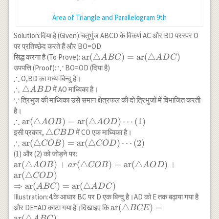
GBC)= \operatorname{ar}
Area of Triangle and Parallelogram 9th
\text { (चतुर्भुज AFGE)}
Solution:दिया है (Given):चतुर्भुज ABCD के विकर्ण AC और BD परस्पर O
पर प्रतिच्छेद करते हैं और BO=OD
\operatorname{ar}
ar
(
△
)
=
ar
(
△
)
सिद्ध करना है (To Prove):
A
BC
A
D
C
∵
(\triangle
\because
उपपत्ति (Proof):
BO=OD (दिया है)
∴
ABC)=\operatorname{ar}
\therefore
O,BD का मध्य-बिन्दु है।
(\triangle ADC)
∴
\therefore
△
में AO माध्यिका है।
A
B
D
∵
\triangle
\because
त्रिभुज की माध्यिका उसे समान क्षेत्रफल की दो त्रिभुजों में विभाजित करती
ABD
है।
∴
\therefore
ar
(
△
)
=
ar
(
△
)
⋯
(
1
)
A
OB
A
O
D
\operatorname{ar}
\triangle
△
इसी प्रकार,
में CO एक माध्यिका है।
CB
D
(\triangle
∴
CBD
\therefore
ar
(
△
)
=
ar
(
△
)
⋯
(
2
)
COB
CO
D
AOB)=\operatorname{ar}
\operatorname{ar}
(1) और (2) को जोड़ने पर:
(\triangle AOD) \cdots(1)
(\triangle
\operatorname{ar}
ar
(
△
)
+
(
△
)
=
ar
(
△
)
+
A
OB
a
r
COB
A
O
D
COB)=\operatorname{ar}
(\triangle AOB)+a
ar
(
△
)
CO
D
(\triangle COD) \cdots(2)
r(\triangle
⇒
ar
(
)
=
ar
(
△
)
A
BC
A
D
C
COB)=\operatorname{ar}
Illustration:4.के आधार BC पर D एक बिन्दु है।AD को E तक बढ़ाया गया है
(\triangle AOD)+
\operatorname{ar}
ar
(
△
)
=
और DE=AD काटा गया है।दिखाइए कि
BCE
\operatorname{ar}
(\triangle
ar
(
△
)
A
BC