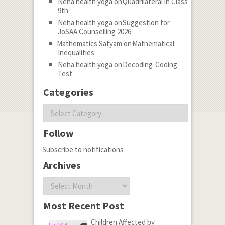
Neha health yoga
on
Quadrilateral in Class
9th
Neha health yoga
on
Suggestion for
JoSAA Counselling 2026
Mathematics Satyam
on
Mathematical
Inequalities
Neha health yoga
on
Decoding-Coding
Test
Categories
Categories
Follow
Subscribe to notifications
Archives
Archives
Most Recent Post
Children Affected by