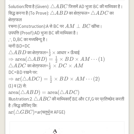
\triangle
△
Solution:दिया है (Given):
जिसमें AD भुजा BC की माध्यिका है।
A
BC
ABC
\triangle
△
\triangle
△
सिद्ध करना है (To Prove):
का क्षेत्रफल=
का
A
B
D
A
D
C
ABD
ADC
क्षेत्रफल
AM
⊥
रचना (Construction):A से BC पर
खींचा।
A
M
BC
\perp
उपपत्ति (Proof):AD भुजा BC की माध्यिका है।
∴
BC
\therefore
D,BC का मध्यबिन्दु है।
यानी BD=DC
1
\triangle
△
\frac{1}
×
का क्षेत्रफल=
आधार × ऊँचाई
A
B
D
2
1
ABD
{2}
\Rightarrow
⇒
area
(
△
)
=
×
×
⋯
(
1
)
A
B
D
B
D
A
M
2
\times
1
\operatorname{area}
△
\frac{1}
×
×
का क्षेत्रफल=
A
D
C
D
C
A
M
2
(\triangle
{2}
DC=BD रखने पर:
ABD)=\frac{1}{2}
\times
1
\Rightarrow
⇒
ar
(
△
)
=
×
×
⋯
(
2
)
A
D
C
B
D
A
M
2
\times BD \times
DC
\operatorname{ar}
(1) व (2) से:
AM \cdots(1) \\
\times
(\triangle
\operatorname{area}
area
(
△
)
=
area
(
△
)
A
B
D
A
D
C
\triangle ADC
AM
ADC)=\frac{1}
(\triangle
\triangle
△
Illustration:2.
की माध्यिकाएँ BE और CF,G पर प्रतिच्छेद करती
A
BC
{2} \times BD
ABD)=\operatorname{area}
ABC
है।सिद्ध कीजिए कि:
\times AM
(\triangle ADC)
\operatorname{ar}
ar
(
△
)
=ar(चतुर्भुज AFGE)
GBC
\cdots(2)
(\triangle GBC)