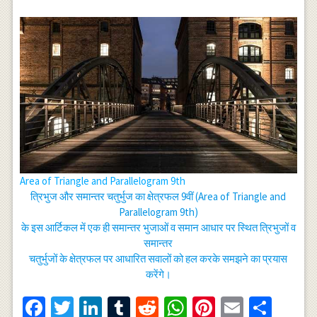
Area of Triangle and Parallelogram 9th
त्रिभुज और समान्तर चतुर्भुज का क्षेत्रफल 9वीं (Area of Triangle and
Parallelogram 9th)
के इस आर्टिकल में एक ही समान्तर भुजाओं व समान आधार पर स्थित त्रिभुजों व
समान्तर
चतुर्भुजों के क्षेत्रफल पर आधारित सवालों को हल करके समझने का प्रयास
करेंगे।
Facebook
Twitter
LinkedIn
Tumblr
Reddit
WhatsApp
Pinterest
Email
Shar