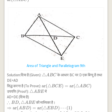
(\triangle COD) \\
BCE)=\operatorname{ar}
\Rightarrow
(\triangle ABC)
\operatorname{ar}
(ABC)=\operatorname{ar}
(\triangle ADC)
Area of Triangle and Parallelogram 9th
\triangle
△
Solution:दिया है (Given):
के आधार BC पर D एक बिन्दु है तथा
A
BC
ABC
DE=AD
\operatorname{ar}
ar
(
△
)
=
ar
(
△
)
सिद्ध करना है (To Prove):
BCE
A
BC
(\triangle
\triangle
△
उपपत्ति (Proof):
में
A
BE
BCE)=\operatorname{ar}
ABE
AD=DE (दिया है)
(\triangle ABC)
∴
\therefore
,
△
की माध्यिका है।
B
D
A
BE
BD,
\Rightarrow
⇒
ar
(
)
=
ar
(
△
)
⋯
(
1
)
A
B
D
EB
D