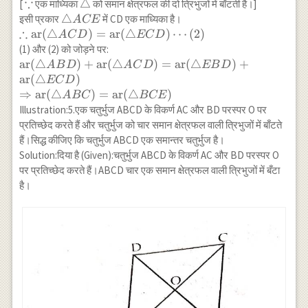
\triangle
∵
\operatorname{ar}
\because
\triangle
△
[
एक माध्यिका
को समान क्षेत्रफल की दो त्रिभुजों में बाँटती है।]
ABE
(ABD)=\operatorname{ar}
\triangle
△
इसी प्रकार
में CD एक माध्यिका है।
A
CE
(\triangle EBD) \cdots(1)
∴
ACE
\therefore
ar
(
△
)
=
ar
(
△
)
⋯
(
2
)
A
C
D
EC
D
\operatorname{ar}
(1) और (2) को जोड़ने पर:
(\triangle
\operatorname{ar}
ar
(
△
)
+
ar
(
△
)
=
ar
(
△
)
+
A
B
D
A
C
D
EB
D
ACD)=\operatorname{ar}
(\triangle
ar
(
△
)
EC
D
(\triangle ECD) \cdots(2)
ABD)+\operatorname{ar}
⇒
ar
(
△
)
=
ar
(
△
)
A
BC
BCE
(\triangle
Illustration:5.एक चतुर्भुज ABCD के विकर्ण AC और BD परस्पर O पर
ACD)=\operatorname{ar}
प्रतिच्छेद करते हैं और चतुर्भुज को चार समान क्षेत्रफल वाली त्रिभुजों में बाँटते
(\triangle
हैं।सिद्ध कीजिए कि चतुर्भुज ABCD एक समान्तर चतुर्भुज है।
EBD)+\operatorname{ar}
Solution:दिया है (Given):चतुर्भुज ABCD के विकर्ण AC और BD परस्पर O
(\triangle ECD) \\
पर प्रतिच्छेद करते हैं।ABCD चार एक समान क्षेत्रफल वाली त्रिभुजों में बँटा
\Rightarrow
है।
\operatorname{ar}
(\triangle ABC)=
\operatorname{ar}
(\triangle BCE)