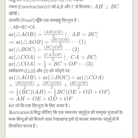
AH
⊥
रचना (Construction):O को A,B और C से मिलाया।
A
H
BC
\perp
खींची।
BC
उपपत्ति (Proof):चूँकि एक समबाहु त्रिभुज है।
∴
\therefore
AB=BC=CA
(
)
(
)
\operatorname{ar}
∵
A
B
OE
ar
(
△
)
=
[
=
]
A
OB
A
B
BC
2
(\triangle A O
(
)
(
)
BC
OE
⇒
ar
(
△
)
=
⋯
(
1
)
A
OB
2
B)=\frac{(AB)
(
)
(
)
BC
O
D
ar
(
△
)
=
⋯
(
2
)
BOC
2
(OE)}{2}\left[
(
)
(
)
∵
C
A
OF
ar
(
△
)
=
[
=
]
CO
A
C
A
BC
\because
2
1
ar
(
△
)
=
×
×
⋯
(
3
)
CO
A
BC
OF
AB=BC\right] \\
2
समीकरण (1),(2) और (3) को जोड़ने पर:
\Rightarrow
\operatorname{ar}
ar
(
△
)
+
ar
(
△
)
+
ar
(
△
)
A
OB
BOC
CO
A
\operatorname{ar}
(
)
(
)
(
)
(
)
(
)
(
)
(\triangle
BO
OE
BC
O
D
BC
OF
=
+
+
(\triangle
2
2
2
AOB)+\operatorname{ar}
1
1
AOB)=\frac{(BC)
⇒
(
)
(
)
=
(
+
+
)
BC
A
H
BC
OE
O
D
OF
2
2
(\triangle
(OE)}{2}
⇒
=
+
+
A
H
OE
O
D
OF
BOC)+\operatorname{ar}
\cdots(1)\\
AH जो कि एक त्रिभुज के लिए अचर है।
(\triangle COA) \\
\operatorname{ar}
Illustration:8.सिद्ध कीजिए कि एक समान्तर चतुर्भुज की सम्मुख भुजाओं के
=\frac{(BO)(OE)}
(\triangle BOC)=
मध्य-बिन्दुओं को मिलाने वाला रेखाखण्ड इसे दो बराबर समान्तर चतुर्भुजों में
{2}+\frac{(BC)(OD)}
\frac{(BC)(OD)}
विभाजित करता है।
{2}+\frac{(BC)(OF)}{2}
{2} \cdots(2)\\
\\ \Rightarrow \frac{1}
\operatorname{ar}