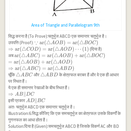
Area of Triangle and Parallelogram 9th
सिद्ध करना है (To Prove):चतुर्भुज ABCD एक समान्तर चतुर्भुज है।
∵
\because
ar
(
△
)
=
ar
(
△
)
उपपत्ति (Proof):
A
OB
BOC
\operatorname{ar}
⇒
ar
(
△
)
=
ar
(
△
)
⋯
(
1
)
(दिया है)
CO
D
A
O
D
(\triangle
\operatorname{ar}
ar
(
△
)
=
ar
(
△
)
+
ar
(
△
)
अब
A
BC
A
OB
BOC
AOB)=\operatorname{ar}
(\triangle
=
ar
(
△
)
+
ar
(
△
)
A
OB
A
O
D
(\triangle BOC) \\
ABC)=\operatorname{ar}
\Rightarrow
⇒
ar
(
△
)
=
ar
(
△
)
A
BC
A
B
D
\Rightarrow
(\triangle
\operatorname{ar}
\triangle
△
\triangle
△
चूँकि
और
के क्षेत्रफल बराबर हैं और वे एक ही आधार
A
BC
A
B
D
\operatorname{ar}
AOB)+\operatorname{ar}
(\triangle
ABC
ABD
पर स्थित हैं।
(\triangle
(\triangle BOC) \\
ABC)=\operatorname{ar}
ये एक ही समान्तर रेखाओं के बीच स्थित हैं।
COD)=\operatorname{ar}
=\operatorname{ar}
(\triangle ABD)
\Rightarrow
⇒
∥
A
B
D
C
(\triangle AOD)\cdots(1)
(\triangle
AB \| DC
AD
∥
इसी प्रकार
A
D
BC
AOB)+\operatorname{ar}
\|
अतः चतुर्भुज ABCD एक समान्तर चतुर्भुज है।
(\triangle AOD)
BC
Illustration:6.सिद्ध कीजिए कि एक समचतुर्भुज का क्षेत्रफल उसके विकर्णों के
गुणनफल का आधा होता है।
Solution:दिया है (Given):समचतुर्भुज ABCD है जिसके विकर्ण AC और BD