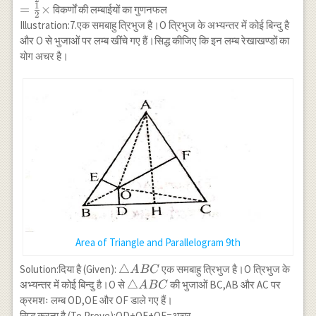
{2} \times
\\ =\frac{1}
1
=
×
विकर्णों की लम्बाईयों का गुणनफल
2
BD \times
{2} \times
Illustration:7.एक समबाहु त्रिभुज है।O त्रिभुज के अभ्यन्तर में कोई बिन्दु है
OC
BD \times
और O से भुजाओं पर लम्ब खींचे गए हैं।सिद्ध कीजिए कि इन लम्ब रेखाखण्डों का
AC \\
योग अचर है।
=\frac{1}{2}
\times
Area of Triangle and Parallelogram 9th
\triangle
△
Solution:दिया है (Given):
एक समबाहु त्रिभुज है।O त्रिभुज के
A
BC
ABC
\triangle
△
अभ्यन्तर में कोई बिन्दु है।O से
की भुजाओं BC,AB और AC पर
A
BC
ABC
क्रमशः लम्ब OD,OE और OF डाले गए हैं।
सिद्ध करना है (To Prove):OD+OE+OF=अचर