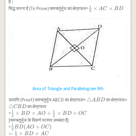
हैं।
1
\frac{1}
×
×
सिद्ध करना है (To Prove):समचतुर्भुज का क्षेत्रफल=
A
C
B
D
2
{2}
\times
AC
\times
BD
Area of Triangle and Parallelogram 9th
\triangle
△
\tr
उपपत्ति (Proof):समचतुर्भुज ABCD का क्षेत्रफल=
का क्षेत्रफल+
A
B
D
ABD
CB
△
का क्षेत्रफल
CB
D
1
1
\frac{1}{2}
×
×
+
×
×
=
B
D
A
O
B
D
OC
2
2
\times BD
[समचतुर्भुज के विकर्ण परस्पर लम्बवत है]
\times
1
\frac{1}{2}
(
+
)
=
B
D
A
O
OC
2
AO+\frac{1}
1
BD(AO+OC)
=
×
×
B
D
A
C
2