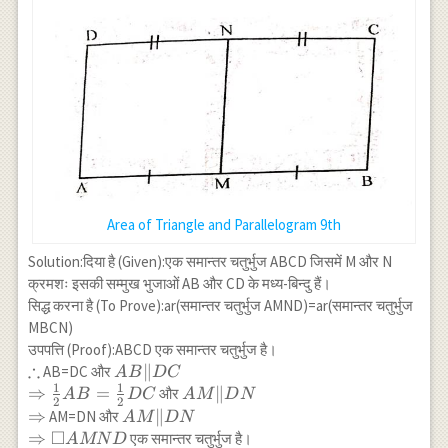
{2}(BC)(AH)=\frac{1}
(\triangle
{2} BC(OE+OD+OF) \\
COA)=\frac{(CA)
\Rightarrow
(OF)}{2} \left[
AH=OE+OD+OF
\because
CA=BC\right]\\
\operatorname{ar}
(\triangle C O
A)=\frac{1}{2}
\times BC \times
OF \cdots(3)
Area of Triangle and Parallelogram 9th
Solution:दिया है (Given):एक समान्तर चतुर्भुज ABCD जिसमें M और N
क्रमशः इसकी सम्मुख भुजाओं AB और CD के मध्य-बिन्दु हैं।
सिद्ध करना है (To Prove):ar(समान्तर चतुर्भुज AMND)=ar(समान्तर चतुर्भुज
MBCN)
उपपत्ति (Proof):ABCD एक समान्तर चतुर्भुज है।
∴
\therefore
AB
∥
AB=DC और
A
B
D
C
1
1
\|
\Rightarrow
⇒
=
AM
∥
और
A
B
D
C
A
M
D
N
2
2
DC
\frac{1}{2}
\|
\Rightarrow
⇒
AM
∥
AM=DN और
A
M
D
N
AB=\frac{1}
DN
□
\|
\Rightarrow
⇒
एक समान्तर चतुर्भुज है।
A
MN
D