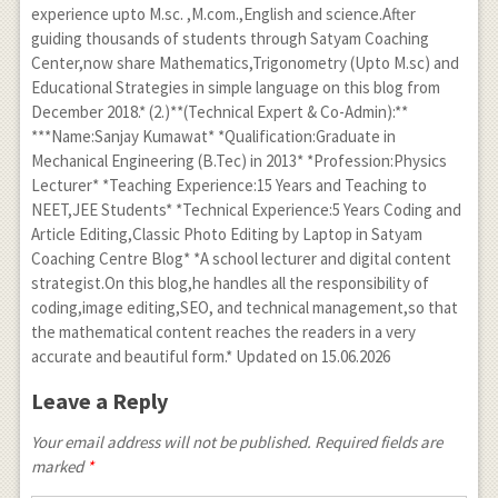
experience upto M.sc. ,M.com.,English and science.After
guiding thousands of students through Satyam Coaching
Center,now share Mathematics,Trigonometry (Upto M.sc) and
Educational Strategies in simple language on this blog from
December 2018.* (2.)**(Technical Expert & Co-Admin):**
***Name:Sanjay Kumawat* *Qualification:Graduate in
Mechanical Engineering (B.Tec) in 2013* *Profession:Physics
Lecturer* *Teaching Experience:15 Years and Teaching to
NEET,JEE Students* *Technical Experience:5 Years Coding and
Article Editing,Classic Photo Editing by Laptop in Satyam
Coaching Centre Blog* *A school lecturer and digital content
strategist.On this blog,he handles all the responsibility of
coding,image editing,SEO, and technical management,so that
the mathematical content reaches the readers in a very
accurate and beautiful form.* Updated on 15.06.2026
Leave a Reply
Your email address will not be published. Required fields are
marked
*