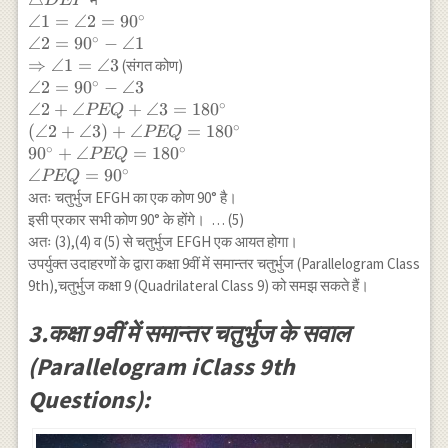
D
EP
HG
∘
DEP
\angle
∠1
=
∠2
=
9
0
∘
1=\angle
∠2
=
9
0
−
∠1
2=90^{\circ}
⇒
∠1
=
∠3
(संगत कोण)
\\ \angle
∘
\angle
∠2
=
9
0
−
∠3
2=90^{\circ}-
∘
2=90^{\circ}-
∠2
+
∠
+
∠3
=
18
0
PEQ
\angle 1 \\
\angle 3 \\ \angle
∘
(
∠2
+
∠3
)
+
∠
=
18
0
PEQ
\Rightarrow
2+\angle
∘
∘
9
0
+
∠
=
18
0
PEQ
\angle
PEQ+\angle
∘
∠
=
9
0
PEQ
1=\angle 3
3=180^{\circ} \\
अतः चतुर्भुज EFGH का एक कोण 90° है।
(\angle 2+\angle
इसी प्रकार सभी कोण 90° के होंगे। … (5)
3)+\angle
अतः (3),(4) व (5) से चतुर्भुज EFGH एक आयत होगा।
PEQ=180^{\circ}
उपर्युक्त उदाहरणों के द्वारा कक्षा 9वीं में समान्तर चतुर्भुज (Parallelogram Class
\\
9th),चतुर्भुज कक्षा 9 (Quadrilateral Class 9) को समझ सकते हैं।
90^{\circ}+\angle
PEQ=180^{\circ}
3.कक्षा 9वीं में समान्तर चतुर्भुज के सवाल
\\ \angle
PEQ=90^{\circ}
(Parallelogram iClass 9th
Questions):