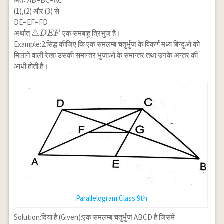
अतः AB=BC=AC
\cdots(2) \\
(1),(2) और (3) से
FD
DE=EF=FD
=\frac{1}
\triangle
△
अर्थात्
एक समबाहु त्रिभुज है।
D
EF
{2} AC
DEF
Example:2.सिद्ध कीजिए कि एक समलम्ब चतुर्भुज के विकर्ण मध्य बिन्दुओं को
\cdots(3)
मिलाने वाली रेखा उसकी समान्तर भुजाओं के समान्तर तथा उनके अन्तर की
आधी होती है।
Parallelogram Class 9th
AB
Solution:दिया है (Given):एक समलम्ब चतुर्भुज ABCD है जिसमे