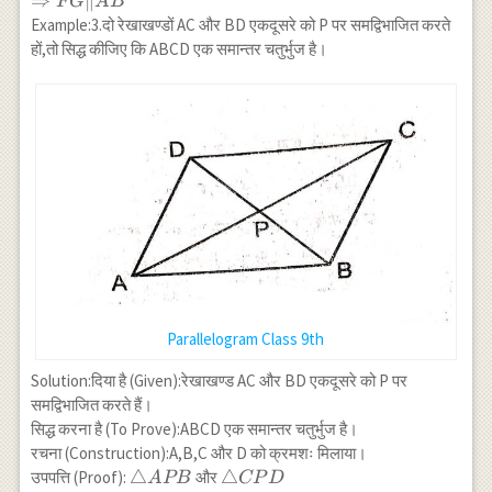
⇒
∥
FG
A
B
{2}(AB-CD)
\Rightarrow
Example:3.दो रेखाखण्डों AC और BD एकदूसरे को P पर समद्विभाजित करते
FG \| AB
हों,तो सिद्ध कीजिए कि ABCD एक समान्तर चतुर्भुज है।
Parallelogram Class 9th
Solution:दिया है (Given):रेखाखण्ड AC और BD एकदूसरे को P पर
समद्विभाजित करते हैं।
सिद्ध करना है (To Prove):ABCD एक समान्तर चतुर्भुज है।
रचना (Construction):A,B,C और D को क्रमशः मिलाया।
\triangle
△
\triangle
△
उपपत्ति (Proof):
और
A
PB
CP
D