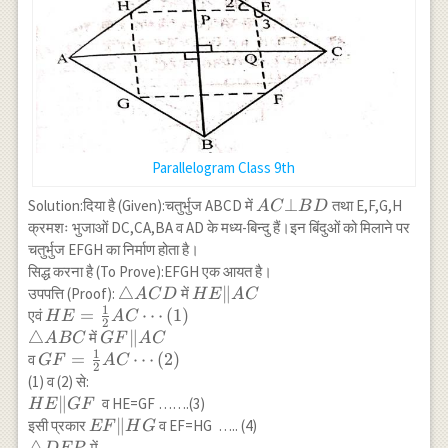
Parallelogram Class 9th
AC
⊥
Solution:दिया है (Given):चतुर्भुज ABCD में
तथा E,F,G,H
A
C
B
D
\bot
क्रमशः भुजाओं DC,CA,BA व AD के मध्य-बिन्दु हैं।इन बिंदुओं को मिलाने पर
BD
चतुर्भुज EFGH का निर्माण होता है।
सिद्ध करना है (To Prove):EFGH एक आयत है।
\triangle
△
HE
∥
उपपत्ति (Proof):
में
A
C
D
H
E
A
C
1
ACD
\|
HE=\frac{1}
=
⋯
(
1
)
एवं
H
E
A
C
2
AC
{2} AC
△
GF
∥
में
A
BC
GF
A
C
\cdots(1)\\
1
\|
GF=\frac{1}
=
⋯
(
2
)
व
GF
A
C
2
\triangle
AC
{2} AC
(1) व (2) से:
ABC
\cdots(2)
HE
∥
व HE=GF …….(3)
H
E
GF
\|
EF
∥
इसी प्रकार
व EF=HG ….. (4)
EF
H
G
GF
\|
\triangle
△
में