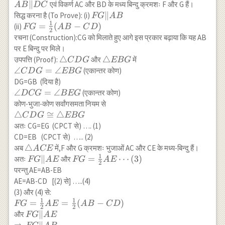
\|
∥
एवं विकर्ण AC और BD के मध्य बिन्दु क्रमशः F और G हैं।
A
B
D
C
DC
FG\|AB
∥
सिद्ध करना है (To Prove): (i)
FG
A
B
1
FG=\frac{1}
=
(
−
)
(ii)
FG
A
B
C
D
2
{2}(AB-CD)
रचना (Construction):CG को मिलाते हुए आगे इस प्रकार बढ़ाया कि यह AB
पर E बिन्दु पर मिले।
\triangle
△
\triangle
△
उपपत्ति (Proof):
और
में
C
D
G
EBG
CDG
EBG
\angle
∠
=
∠
(एकान्तर कोण)
C
D
G
EBG
CDG=\angle
DG=GB (दिया है)
EBG
\angle
∠
=
∠
(एकान्तर कोण)
D
CG
BEG
DCG=\angle
कोण-भुजा-कोण सर्वांगसमता नियम से
BEG
\triangle
△
≅
△
C
D
G
EBG
CDG
अतः CG=EG (CPCT से) …. (1)
\cong
CD=EB (CPCT से) ….. (2)
\triangle
\triangle
△
अब
में,F और G क्रमशः भुजाओं AC और CE के मध्य-बिन्दु हैं।
A
CE
EBG
1
ACE
FG
∥
FG=\frac{1}
=
⋯
(
3
)
अतः
और
FG
A
E
FG
A
E
2
\|
{2} AE
परन्तु AE=AB-EB
AE
\cdots(3)
AE=AB-CD [(2) से] …..(4)
(3) और (4) से:
1
1
FG=\frac{1}
=
=
(
−
)
FG
A
E
A
B
C
D
2
2
{2} A
FG \| AE
∥
और
FG
A
E
E=\frac{1}
\\