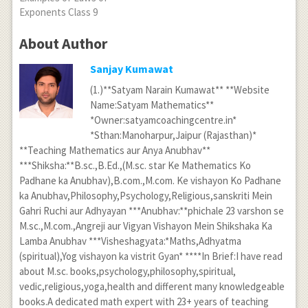
Exponents Class 9
About Author
Sanjay Kumawat
(1.)**Satyam Narain Kumawat** **Website
Name:Satyam Mathematics**
*Owner:satyamcoachingcentre.in*
*Sthan:Manoharpur,Jaipur (Rajasthan)*
**Teaching Mathematics aur Anya Anubhav**
***Shiksha:**B.sc.,B.Ed.,(M.sc. star Ke Mathematics Ko
Padhane ka Anubhav),B.com.,M.com. Ke vishayon Ko Padhane
ka Anubhav,Philosophy,Psychology,Religious,sanskriti Mein
Gahri Ruchi aur Adhyayan ***Anubhav:**phichale 23 varshon se
M.sc.,M.com.,Angreji aur Vigyan Vishayon Mein Shikshaka Ka
Lamba Anubhav ***Visheshagyata:*Maths,Adhyatma
(spiritual),Yog vishayon ka vistrit Gyan* ****In Brief:I have read
about M.sc. books,psychology,philosophy,spiritual,
vedic,religious,yoga,health and different many knowledgeable
books.A dedicated math expert with 23+ years of teaching