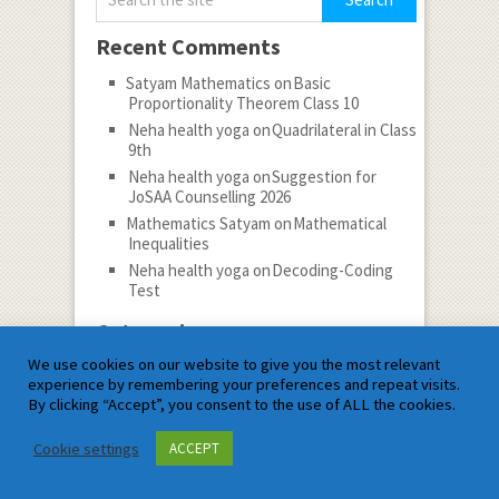
Recent Comments
Satyam Mathematics
on
Basic
Proportionality Theorem Class 10
Neha health yoga
on
Quadrilateral in Class
9th
Neha health yoga
on
Suggestion for
JoSAA Counselling 2026
Mathematics Satyam
on
Mathematical
Inequalities
Neha health yoga
on
Decoding-Coding
Test
Categories
We use cookies on our website to give you the most relevant
Categories
experience by remembering your preferences and repeat visits.
By clicking “Accept”, you consent to the use of ALL the cookies.
Follow
Cookie settings
ACCEPT
Subscribe to notifications
Archives