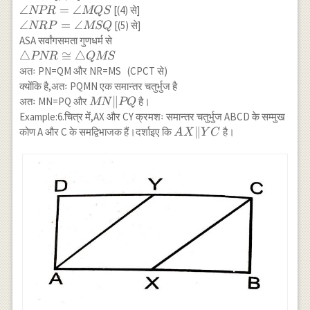
\cdots(5) \\
\angle
∠
=
∠
[(4) से]
NPR
MQS
\triangle
NPR=\angle
\angle
∠
=
∠
[(5) से]
NRP
MSQ
PNR
MQS
NRP=\angle
ASA सर्वांगसमता गुणधर्म से
MSQ
\triangle
△
≅
△
PNR
QMS
PNR
अतः PN=QM और NR=MS (CPCT से)
\cong
क्योंकि है,अतः PQMN एक समान्तर चतुर्भुज है
\triangle
MN
∥
अतः MN=PQ और
है।
MN
PQ
QMS
\|
Example:6.चित्र में,AX और CY क्रमशः समान्तर चतुर्भुज ABCD के सम्मुख
PQ
AX
∥
कोण A और C के समद्विभाजक हैं।दर्शाइए कि
है।
A
X
Y
C
\|
YC