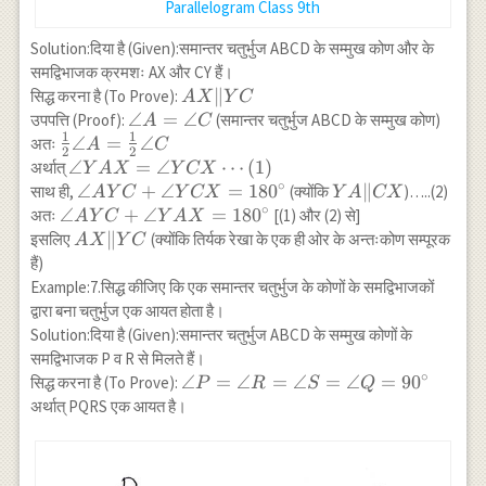
Parallelogram Class 9th
Solution:दिया है (Given):समान्तर चतुर्भुज ABCD के सम्मुख कोण और के
समद्विभाजक क्रमशः AX और CY हैं।
AX
∥
सिद्ध करना है (To Prove):
A
X
Y
C
\|
\angle
∠
=
∠
उपपत्ति (Proof):
(समान्तर चतुर्भुज ABCD के सम्मुख कोण)
A
C
1
1
YC
A=\angle
\frac{1}{2}
∠
=
∠
अतः
A
C
2
2
C
\angle
\angle
∠
=
∠
⋯
(
1
)
अर्थात्
Y
A
X
Y
CX
A=\frac{1}
∘
YAX=\angle
\angle
∠
+
∠
=
18
0
YA
∥
साथ ही,
(क्योंकि
)…..(2)
A
Y
C
Y
CX
Y
A
CX
{2} \angle
YCX
∘
AYC+\angle
\|
\angle
∠
+
∠
=
18
0
अतः
[(1) और (2) से]
A
Y
C
Y
A
X
C
\cdots(1)
YCX=180^{\circ}
CX
AYC+\angle
AX
∥
इसलिए
(क्योंकि तिर्यक रेखा के एक ही ओर के अन्तःकोण सम्पूरक
A
X
Y
C
YAX=180^{\circ}
\|
हैं)
YC
Example:7.सिद्ध कीजिए कि एक समान्तर चतुर्भुज के कोणों के समद्विभाजकों
द्वारा बना चतुर्भुज एक आयत होता है।
Solution:दिया है (Given):समान्तर चतुर्भुज ABCD के सम्मुख कोणों के
समद्विभाजक P व R से मिलते हैं।
∘
\angle
∠
=
∠
=
∠
=
∠
=
9
0
सिद्ध करना है (To Prove):
P
R
S
Q
P=\angle
अर्थात् PQRS एक आयत है।
R=\angle
S=\angle
Q=90^{\circ}