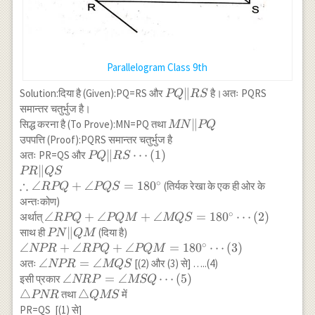
Parallelogram Class 9th
PQ
∥
Solution:दिया है (Given):PQ=RS और
है।अतः PQRS
PQ
RS
\|
समान्तर चतुर्भुज है।
RS
MN
∥
सिद्ध करना है (To Prove):MN=PQ तथा
MN
PQ
\|
उपपत्ति (Proof):PQRS समान्तर चतुर्भुज है
PQ
PQ \| RS
∥
⋯
(
1
)
अतः PR=QS और
PQ
RS
\cdots(1) \\ PR
∥
PR
QS
∴
\| QS \\
∘
∠
+
∠
=
18
0
(तिर्यक रेखा के एक ही ओर के
RPQ
PQS
\therefore \angle
अन्तःकोण)
RPQ+\angle
∘
\angle
∠
+
∠
+
∠
=
18
0
⋯
(
2
)
अर्थात्
RPQ
PQM
MQS
PQS=180^{\circ}
RPQ+\angle
PN
∥
साथ ही
(दिया है)
PN
QM
PQM+\angle
∘
\|
\angle
∠
+
∠
+
∠
=
18
0
⋯
(
3
)
NPR
RPQ
PQM
MQS=180^{\circ}
QM
NPR+\angle
\angle
∠
=
∠
अतः
[(2) और (3) से] …..(4)
NPR
MQS
\cdots(2)
RPQ+\angle
NPR=\angle
\angle
∠
=
∠
⋯
(
5
)
इसी प्रकार
NRP
MSQ
PQM=180^{\circ}
MQS
NRP=\angle
△
\triangle
△
तथा
में
PNR
QMS
\cdots(3)
MSQ
QMS
PR=QS [(1) से]