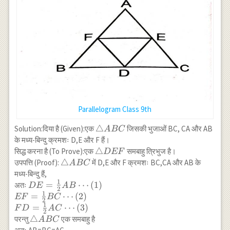
Parallelogram Class 9th
\triangle
△
Solution:दिया है (Given):एक
जिसकी भुजाओं BC, CA और AB
A
BC
ABC
के मध्य-बिन्दु क्रमशः D,E और F हैं।
\triangle
△
सिद्ध करना है (To Prove):एक
समबाहु त्रिभुज है।
D
EF
DEF
\triangle
△
उपपत्ति (Proof):
में D,E और F क्रमशः BC,CA और AB के
A
BC
ABC
मध्य-बिन्दु हैं,
1
DE=\frac{1}
=
⋯
(
1
)
अतः
D
E
A
B
2
1
{2} AB
=
⋯
(
2
)
EF
BC
2
\cdots(1)\\
1
=
⋯
(
3
)
F
D
A
C
2
EF=\frac{1}
\triangle
△
परन्तु
एक समबाहु है
A
BC
{2} BC
ABC