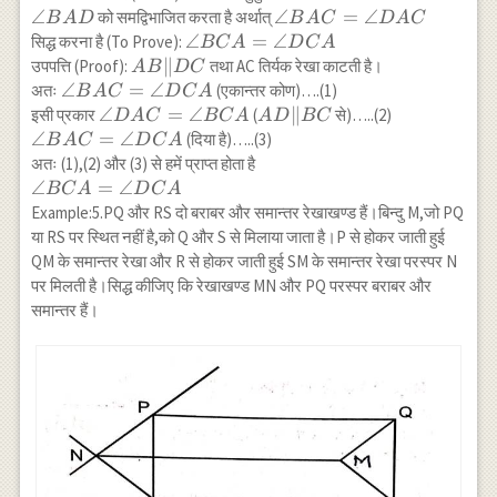
BAD
∠
\angle
∠
=
∠
को समद्विभाजित करता है अर्थात्
B
A
D
B
A
C
D
A
C
BAC=\angle
\angle
∠
=
∠
सिद्ध करना है (To Prove):
BC
A
D
C
A
DAC
BCA=\angle
AB
∥
उपपत्ति (Proof):
तथा AC तिर्यक रेखा काटती है।
A
B
D
C
DCA
\|
\angle
∠
=
∠
अतः
(एकान्तर कोण)….(1)
B
A
C
D
C
A
DC
BAC=\angle
\angle
∠
=
∠
AD
∥
इसी प्रकार
(
से)…..(2)
D
A
C
BC
A
A
D
BC
DCA
DAC=\angle
\|
\angle
∠
=
∠
(दिया है)…..(3)
B
A
C
D
C
A
BCA
BC
BAC=\angle
अतः (1),(2) और (3) से हमें प्राप्त होता है
DCA
\angle
∠
=
∠
BC
A
D
C
A
BCA=\angle
Example:5.PQ और RS दो बराबर और समान्तर रेखाखण्ड हैं।बिन्दु M,जो PQ
DCA
या RS पर स्थित नहीं है,को Q और S से मिलाया जाता है।P से होकर जाती हुई
QM के समान्तर रेखा और R से होकर जाती हुई SM के समान्तर रेखा परस्पर N
पर मिलती है।सिद्ध कीजिए कि रेखाखण्ड MN और PQ परस्पर बराबर और
समान्तर हैं।