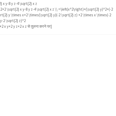
 x y-8 y z-4 \sqrt{2} x z
+2 \sqrt{2} x y-8 y z-4 \sqrt{2} x z \\ =\left(x^2\right)+(\sqrt{2} y)^2+(-2
rt{2} y \times x+2 \times(\sqrt{2} y)(-2 \sqrt{2} z) +2 \times x \times(-2
 y-2 \sqrt{2} z)^2
 x y+2 y z+2 x z
से तुलना करने पर]