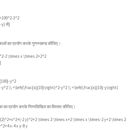
 =100^2-3^2
-y)
से]
िकाओं का प्रयोग करके गुणनखण्ड कीजिए।
x^2-2 \times x \times 2+2^2
]
{100}-y^2
-y^2 \\ =\left(\frac{x}{10}\right)^2-y^2 \\ =\left(\frac{x}{10}-y\right)
िका का प्रयोग करके निम्नलिखित का विस्तार कीजिए।
2
=(2)^2+x^2+(-2 y)^2+2 \times 2 \times x+2 \times x \times-2 y+2 \times 2
y^2+4 x-4 x y-8 y