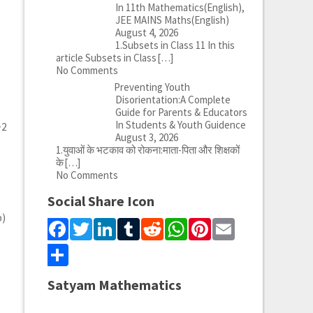
In 11th Mathematics(English),
JEE MAINS Maths(English)
August 4, 2026
1.Subsets in Class 11 In this
article Subsets in Class
[…]
No Comments
Preventing Youth
Disorientation:A Complete
Guide for Parents & Educators
In Students & Youth Guidence
+2
August 3, 2026
1.युवाओं के भटकाव को रोकना:माता-पिता और शिक्षकों
के
[…]
No Comments
Social Share Icon
b)
Facebook
Twitter
LinkedIn
Tumblr
Reddit
WhatsApp
Pinterest
Email
Share
Satyam Mathematics