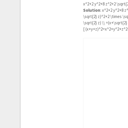
x^2+2 y^2+8 z^2+2 \sqrt{2}
Solution
:
x^2+2 y^2+8 z^2
\sqrt{2} z)^2+2 \times \sq
\sqrt{2} z) \\ =(x+\sqrt{2}
[
(x+y+z)^2=x^2+y^2+z^2+2