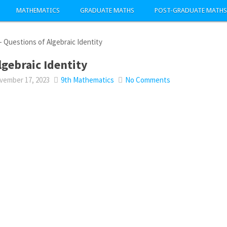
MATHEMATICS
GRADUATE MATHS
POST-GRADUATE MATHS
-
Questions of Algebraic Identity
lgebraic Identity
ember 17, 2023
9th Mathematics
No Comments