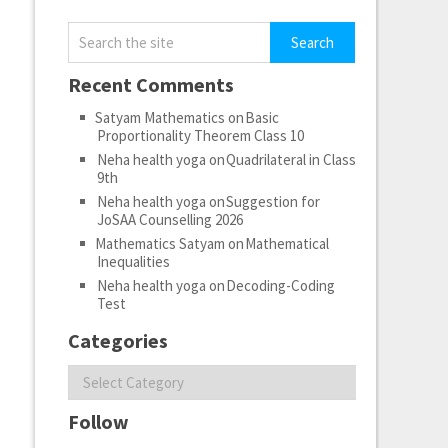
Recent Comments
Satyam Mathematics
on
Basic
Proportionality Theorem Class 10
Neha health yoga
on
Quadrilateral in Class
9th
Neha health yoga
on
Suggestion for
JoSAA Counselling 2026
Mathematics Satyam
on
Mathematical
Inequalities
Neha health yoga
on
Decoding-Coding
Test
Categories
Categories
Follow