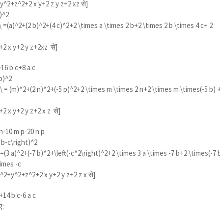
y^2+z^2+2 x y+2 z y z+2 xz
से]
)^2
\ =(a)^2+(2 b)^2+(4 c)^2+2 \times a \times 2 b+2 \times 2 b \times 4 c+ 2
2 x y+2 y z+2xz
से]
16 b c+8 a c
p)^2
\\ = (m)^2+(2 n)^2+(-5 p)^2+2 \times m \times 2 n+2 \times m \times(-5 b) 
 x y+2 y z+2 x z
से]
-10 m p-20 n p
7 b-c\right)^2
\ =(3 a)^2+(-7 b)^2+\left(-c^2\right)^2+2 \times 3 a \times -7 b+2 \times(-7 
times -c
x^2+y^2+z^2+2 x y+2 y z+2 z x
से]
14 b c-6 a c
ए: