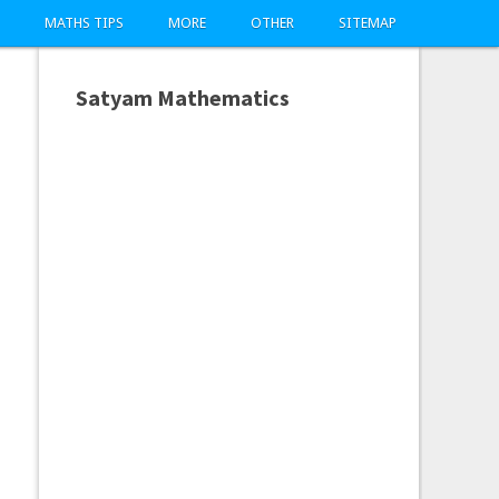
MATHS TIPS
MORE
OTHER
SITEMAP
Satyam Mathematics