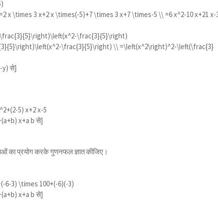
5)
 =2 x \times 3 x+2 x \times(-5)+7 \times 3 x+7 \times-5 \\ =6 x^2-10 x+21 x-
\frac{3}{5}\right)\left(x^2-\frac{3}{5}\right)
3}{5}\right)\left(x^2-\frac{3}{5}\right) \\ =\left(x^2\right)^2-\left(\frac{3}
-y)
से]
x^2+(2-5) x+2 x-5
+(a+b) x+a b
से]
ाओं का प्रयोग करके गुणनफल ज्ञात कीजिए।
(-6-3) \times 100+(-6)(-3)
+(a+b) x+a b
से]