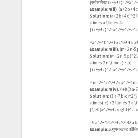
[सर्वसमिका
(x+y+z)^2=x^2+
Example:4(ii)
.
(a+2 b+4 c
Solution
:
(a+2 b+4 c)^2 \
\times a \times 4 c
[
(x+y+z)^2=x^2+y^2+z^2+
=
a^2+4 b^2+16 c^2+4 a b+
Example:4(iii)
.
(m+2 n-5 
Solution
:
(m+2 n-5 p)^2 
\times 2 n \times(-5 p)
[
(x+y+z)^2=x^2+y^2+z^2+2
=
m^2+4 n^2+25 p^2+4 m n
Example:4(iv)
.
\left(3 a-
Solution
:
(3 a-7 b-c)^2 \
\times(-c) +2 \times 3 a \
[
\left(x^2+y+z\right)^2=
=
9 a^2+49 b^2+c^2-42 a b+
Example:5
.गुणनखण्ड कीजि