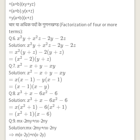
c)\\ =
=(a+b)(xy+yz)
(b-c)
=(a+b).y(x+z)
(a^2+b)
=y(a+b)(x+z)
चार या अधिक पदों के गुणनखण्ड (Factorization of four or more
terms):
2
2
x^2y+x^2z-
+
−
2
−
2
Q:6.
x
y
x
z
y
z
2
2
2y-2z
x^2y+x^2z-2y-2z \\
+
−
2
−
2
Solution:
x
y
x
z
y
z
2
=x^2(y+z)-2(y+z)\\
=
(
+
)
−
2
(
+
)
x
y
z
y
z
=(x^2-2)(y+z)
2
=
(
−
2
)
(
+
)
x
y
z
2
x^2-
−
+
−
Q:7.
x
x
y
x
y
2
x+y-
x^2-
−
+
−
Solution:
x
x
y
x
y
xy
x+y-
=
(
−
1
)
−
(
−
1
)
x
x
y
x
xy \\
=
(
−
1
)
(
−
)
x
x
y
=x(x-
3
2
x^3+x-
+
−
6
−
6
Q:8.
x
x
x
1)-
3
2
6x^2-6
x^3+x-6x^2-6 \\
+
−
6
−
6
Solution:
x
x
x
y(x-
2
2
=x(x^2+1)-6(x^2+1)\\
=
(
+
1
)
−
6
(
+
1
)
x
x
x
1)\\
=(x^2+1)(x-6)
2
=
(
+
1
)
(
−
6
)
x
x
=(x-
Q:9. mx-2my+nx-2ny
1)(x-
Solution:mx-2my+nx-2ny
y)
\Rightarrow
⇒
m(x-2y)+n(x-2y)