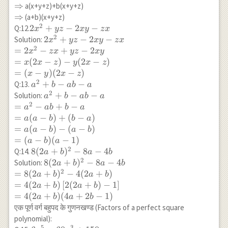
\Rightarrow
⇒
a(x+y+z)+b(x+y+z)
\Rightarrow
⇒
(a+b)(x+y+z)
2
2x^2+yz-
2
+
−
2
−
Q:12.
x
yz
x
y
z
x
2
2xy-zx
2x^2+yz-
2
+
−
2
−
Solution:
x
yz
x
y
z
x
2
2xy-zx
=
2
−
+
−
2
x
z
x
yz
x
y
\\
=
(
2
−
)
−
(
2
−
)
x
x
z
y
x
z
=2x^2-
=
(
−
)
(
2
−
)
x
y
x
z
zx+yz-
2
a^2+b-
+
−
−
Q:13.
a
b
ab
a
2xy\\
2
ab-a
a^2+b-
+
−
−
Solution:
a
b
ab
a
=x(2x-
2
ab-a \\
=
−
+
−
a
ab
b
a
z)-y(2x-
=a^2-
=
(
−
)
+
(
−
)
a
a
b
b
a
z)\\ =(x-
ab+b-
=
(
−
)
−
(
−
)
a
a
b
a
b
y)(2x-z)
a\\
=
(
−
)
(
−
1
)
a
b
a
=a(a-
2
8(2a+b)^2-
8
(
2
+
)
−
8
−
4
Q:14.
a
b
a
b
b)+(b-
2
8a-4b
8(2a+b)^2-8a-4b \\ =8(2a+b)^2-
8
(
2
+
)
−
8
−
4
Solution:
a
b
a
b
a)\\
2
4(2a+b)\\
=
8
(
2
+
)
−
4
(
2
+
)
a
b
a
b
=a(a-
=4(2a+b)\left[2(2a+b)-1\right]\\
=
4
(
2
+
)
[
2
(
2
+
)
−
1
]
a
b
a
b
b)-(a-
=4(2a+b)(4a+2b-1)
=
4
(
2
+
)
(
4
+
2
−
1
)
a
b
a
b
b)\\ =
एक पूर्ण वर्ग बहुपद के गुणनखण्ड (Factors of a perfect square
(a-b)
polynomial):
(a-1)
5
3