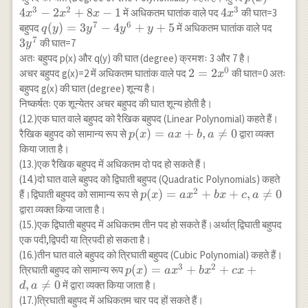
3
2
3
2x^2+8x-1
4
−
2
+
8
−
1
4
4
में अधिकतम घातांक वाले पद
की घात=3
x
x
x
x
7
6
x^3
q(y)=3y^7-
(
)
=
3
−
4
+
+
5
3y^7
बहुपद
में अधिकतम घातांक वाले पद
q
y
y
y
y
7
4y^6+y+5
3
की घात=7
y
अतः बहुपद p(x) और q(y) की घात (degree) क्रमशः 3 और 7 है।
0
2=2
2
=
2
अचर बहुपद g(x)=2 में अधिकतम घातांक वाले पद
की घात=0 अतः
x
x^0
बहुपद g(x) की घात (degree) शून्य है।
निष्कर्षतः एक शून्येतर अचर बहुपद की घात शून्य होती है।
(12.)एक घात वाले बहुपद को रैखिक बहुपद (Linear Polynomial) कहते हैं।
p(x)=ax+b,
(
)
=
+
,

=
0
रैखिक बहुपद को सामान्य रूप से
द्वारा व्यक्त
p
x
a
x
b
a
a\neq 0
किया जाता है।
(13.)एक रैखिक बहुपद में अधिकतम दो पद हो सकते हैं।
(14.)दो घात वाले बहुपद को द्विघाती बहुपद (Quadratic Polynomials) कहते
2
p(x)=ax^2+bx+c,
(
)
=
+
+
,

=
0
हैं।द्विघाती बहुपद को सामान्य रूप से
p
x
a
x
b
x
c
a
a \neq 0
द्वारा व्यक्त किया जाता है।
(15.)एक द्विघाती बहुपद में अधिकतम तीन पद हो सकते हैं।अर्थात् द्विघाती बहुपद
एक पदी,द्विपदी या त्रिपदी हो सकता है।
(16.)तीन घात वाले बहुपद को त्रिघाती बहुपद (Cubic Polynomial) कहते हैं।
3
2
p(x)=ax^3+bx^2+cx+d,
(
)
=
+
+
+
त्रिघाती बहुपद को सामान्य रूप
p
x
a
x
b
x
c
x
a \neq 0
,

=
0
में द्वारा व्यक्त किया जाता है।
d
a
(17.)त्रिघाती बहुपद में अधिकतम चार पद हों सकते हैं।