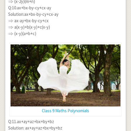
\Rightarrow
⇒
(x-2y)(m+n)
Q:10.ax+bx-by-cy+cx-ay
Solution:ax+bx-by-cy+cx-ay
\Rightarrow
⇒
ax-ay+bx-by-cy+cx
\Rightarrow
⇒
a(x-y)+b(x-y)+c(x-y)
\Rightarrow
⇒
(x-y)(a+b+c)
Class 9 Maths Polynomials
Q:11.ax+ay+az+bx+by+bz
Solution: ax+ay+az+bx+by+bz