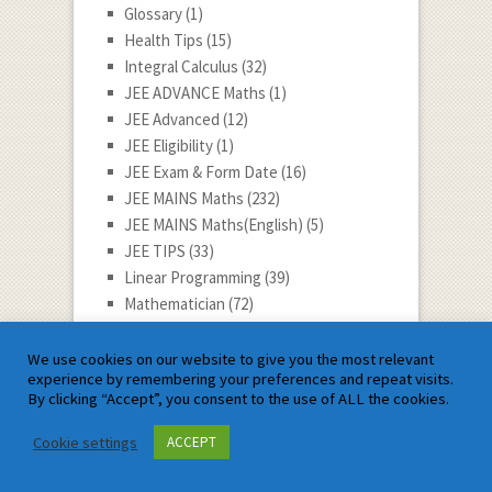
Glossary
(1)
Health Tips
(15)
Integral Calculus
(32)
JEE ADVANCE Maths
(1)
JEE Advanced
(12)
JEE Eligibility
(1)
JEE Exam & Form Date
(16)
JEE MAINS Maths
(232)
JEE MAINS Maths(English)
(5)
JEE TIPS
(33)
Linear Programming
(39)
Mathematician
(72)
Mathematician Story
(24)
Mathematics Education
(199)
We use cookies on our website to give you the most relevant
experience by remembering your preferences and repeat visits.
Mathematics Tech
(4)
By clicking “Accept”, you consent to the use of ALL the cookies.
Mathematics Tips
(147)
Maths Competition
(5)
Cookie settings
ACCEPT
National and International Incident (G.K.)
(13)