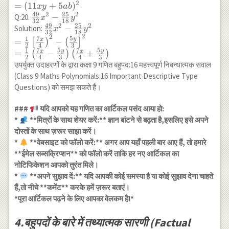
(5ab)^2\\ =(11xy+5ab)^2
2
=
(
11
+
5
)
x
y
ab
=\left(x-\frac{1}
49
25
2
2
\frac{49}
−
Q:20.
x
y
{5}\right)^2
32
18
49
25
2
2
{32}x^2-
\frac{49}{32}x^2-
−
Solution:
x
y
32
18
2
\frac{25}
2
\frac{25}{18}y^2
5
1
7
y
x
=
−
[
)
(
]
2
4
3
{18}y^2
\\ =\frac{1}{2}
5
5
1
7
7
y
y
x
x
=
−
+
(
)
(
)
2
4
3
4
3
\left[\frac{7x}
उपर्युक्त उदाहरणों के द्वारा कक्षा 9 गणित बहुपद:16 महत्त्वपूर्ण निबन्धात्मक सवाल
{4}\right)^2-
(Class 9 Maths Polynomials:16 Important Descriptive Type
\left(\frac{5y}
Questions) को समझ सकते हैं।
{3}\right]^2\\
=\frac{1}
###
यदि आपको यह गणित का आर्टिकल पसंद आया हो:
{2}\left(\frac{7x}
*
**मित्रों के साथ शेयर करें:** ज्ञान बांटने से बढ़ता है,इसलिए इसे अपने
{4}-\frac{5y}
दोस्तों के साथ ज़रूर साझा करें।
{3}\right)
*
**वेबसाइट को फॉलो करें:** अगर आप यहाँ पहली बार आए हैं, तो हमारे
\left(\frac{7x}
**ईमेल सब्सक्रिप्शन** को फॉलो करें ताकि हर नए आर्टिकल का
{4}+\frac{5y}
नोटिफिकेशन आपको तुरंत मिले।
{3}\right)
*
**अपने सुझाव दें:** यदि आपकी कोई समस्या है या कोई सुझाव देना चाहते
हैं,तो नीचे **कमेंट** करके हमें ज़रूर बताएं।
*पूरा आर्टिकल पढ़ने के लिए आपका वेलकम है!*
4.बहुपदों के बारे में तथ्यात्मक सारणी (Factual