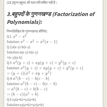
(18.)शून्य बहुपद की घात परिभाषित नहीं है।
3.बहुपदों के गुणनखण्ड (Factorization of
Polynomials):
निम्नलिखित के गुणनखण्ड कीजिए:
3
2
x^3-
−
Q:1.
x
x
3
2
2
x^2
x^3-
−
=
(
−
1
)
Solution:
x
x
x
x
x^2 =
Q:2.a(x-y)-b(x-y)
x^2(x-
Solution:a(x-y)-b(x-y)
1)
=(x-y)(a-b)
2
2
x^2(y+z)+xy(y+z)+y^2(y+z)
(
+
)
+
(
+
)
+
(
+
)
Q:3.
x
y
z
x
y
y
z
y
y
z
2
2
x^2(y+z)+xy(y+z)+y^2(y+z)\\=
(
+
)
+
(
+
)
+
(
+
)
Solution:
x
y
z
x
y
y
z
y
y
z
2
2
(y+z)(x^2+xy+y^2)
=
(
+
)
(
+
+
)
y
z
x
x
y
y
2
a^2(b-
(
−
)
−
(
−
)
Q:4.
a
b
c
b
c
b
2
c)-
a^2(b-
(
−
)
−
(
−
)
Solution:
a
b
c
b
c
b
b(c-b)
2
c)-b(c-
=
(
−
)
+
(
−
)
a
b
c
b
b
c
b) \\
2
=
(
−
)
(
+
)
b
c
a
b
=a^2(b-
Q:5.xy(a+b)+yz(a+b)
c)+b(b-
Solution:xy(a+b)+yz(a+b)