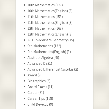
10th Mathematics
(127)
10th Mathematics(English)
(3)
11th Mathematics
(153)
11th Mathematics(English)
(3)
12th Mathematics
(163)
12th Mathematics(English)
(3)
3-D Co-ordinate Geometry
(35)
9th Mathematics
(132)
9th Mathematics(English)
(3)
Abstract Algebra
(45)
Advanced DE
(1)
Advanced Differential Calculus
(2)
Award
(9)
Biographies
(6)
Board Exams
(11)
Career
(71)
Career Tips
(118)
Child Develop
(9)