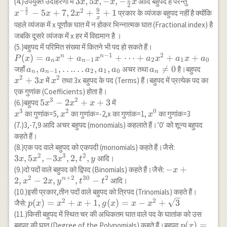
3x,5x,-
3
,
5
,
−
,
−
x^{-\frac
(4.)उपर्युक्त उदाहरणों में
आदि बहुपद हैं परन्तु
x
x
x
x
2
3
x,-
{2}}-5x+
9
−
2
−
5
+
7
,
2
+
+
1
प्रकार के व्यंजक बहुपद नहीं है क्योंकि
x
x
x
2
x
\frac{3}
{x}+1
पहले व्यंजक में x पूर्णांक घात में न होकर भिन्नात्मक घात (Fractional index) है
{2}x
जबकि दूसरे व्यंजक में x हर में विद्यमान है ।
(5.)बहुपद में परिमित संख्या में कितने भी पद हो सकते हैं।
−
1
2
P(x)=a_nx^n+a_{n-1}x^{n-
(
)
=
+
+
⋯
+
+
+
n
n
P
x
a
x
a
x
a
x
a
x
a
−
1
2
1
0
n
n
1}+\cdots+a_2x^2+a_1x+a_0
a_n, a_{n-
,
,
……
,
,
a_n

=
0
x^2+3
जहाँ
अचर तथा
है।बहुपद
a
a
a
a
a
a
−
1
2
1
0
n
n
n
2
2
1}, \ldots
\neq
+
3
x^2
में
तथा 3x बहुपद के पद (Terms) हैं।बहुपद में प्रत्येक पद का
x
x
x
\ldots
0
एक गुणांक (Coefficients) होता है।
a_2,a_1,a_0
3
2
5x^3-
5
−
2
+
+
3
(6.)बहुपद
में
x
x
x
3
2
0
2x^2+x+3
x^3
x^2
x^0
का गुणांक=5,
का गुणांक=-2,x का गुणांक=1,
का गुणांक=3
x
x
x
(7.)3,-7,9 आदि अचर बहुपद (monomials) कहलाते हैं।’0′ को शून्य बहुपद
कहते हैं।
3x,5x^2,-3x^
(8.)एक पद वाले बहुपद को एकपदी (monomials) कहते हैं।जैसे:
2
3
2
3
,
5
,
−
3
,
2
,
,
आदि।
x
x
x
t
y
-x+2 ,x^2-
−
+
(9.)दो पदों वाले बहुपद को द्विपद (Binomials) कहते हैं।जैसे:
x
2
+
2
30
2
2x,y^{n+2},t^
2
,
−
2
,
,
−
n
आदि।
x
x
y
t
t
t^2
(10.)इसी प्रकार,तीन पदों वाले बहुपद को त्रिपद (Trinomials) कहते हैं।
2
2
p(x)=x^2+x+1,g(x)=x-
(
)
=
+
+
1
,
(
)
=
−
+
3
जैसे:
p
x
x
x
g
x
x
x
x^2+\sqrt{3}
(11.)किसी बहुपद में स्थित चर की अधिकतम घात वाले पद के घातांक को उस
p(x)=4x^3-
(
)
=
बहुपद की घात (Degree of the Polynomials) कहते हैं।बहुपद
p
x