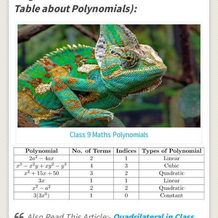
Table about Polynomials):
Class 9 Maths Polynomials
Also Read This Article:-
Quadrilateral in Class