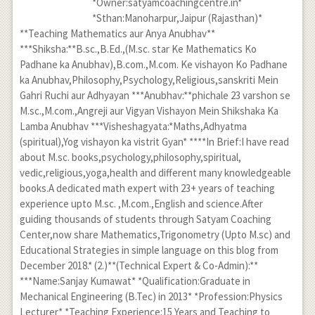
*Owner:satyamcoachingcentre.in*
*Sthan:Manoharpur,Jaipur (Rajasthan)*
**Teaching Mathematics aur Anya Anubhav**
***Shiksha:**B.sc.,B.Ed.,(M.sc. star Ke Mathematics Ko
Padhane ka Anubhav),B.com.,M.com. Ke vishayon Ko Padhane
ka Anubhav,Philosophy,Psychology,Religious,sanskriti Mein
Gahri Ruchi aur Adhyayan ***Anubhav:**phichale 23 varshon se
M.sc.,M.com.,Angreji aur Vigyan Vishayon Mein Shikshaka Ka
Lamba Anubhav ***Visheshagyata:*Maths,Adhyatma
(spiritual),Yog vishayon ka vistrit Gyan* ****In Brief:I have read
about M.sc. books,psychology,philosophy,spiritual,
vedic,religious,yoga,health and different many knowledgeable
books.A dedicated math expert with 23+ years of teaching
experience upto M.sc. ,M.com.,English and science.After
guiding thousands of students through Satyam Coaching
Center,now share Mathematics,Trigonometry (Upto M.sc) and
Educational Strategies in simple language on this blog from
December 2018.* (2.)**(Technical Expert & Co-Admin):**
***Name:Sanjay Kumawat* *Qualification:Graduate in
Mechanical Engineering (B.Tec) in 2013* *Profession:Physics
Lecturer* *Teaching Experience:15 Years and Teaching to