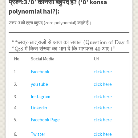
प्रश्न:3.’0′ कौनसा बहुपद है? (‘0’ konsa
polynomial hai?):
उत्तर:0 को शून्य बहुपद (zero polynomial) कहते हैं।
\begin{array}
{|l|} \hline \\
**
छात्र
-
छात्राओं
से
आज
का
सवाल
(Question of Day from
\text{**छात्र-
"Q:8
में
किस
संख्या
का
भाग
दें
कि
भागफल
40
आए।
"
छात्राओं से आज
No.
Social Media
Url
का सवाल
(Question of
1.
Facebook
click here
Day from
Students)} \\
2.
you tube
click here
\text{"Q:8 में
किस संख्या का
3.
Instagram
click here
भाग दें कि
भागफल 40
4.
Linkedin
click here
आए।"} \\
\hline
5.
Facebook Page
click here
\end{array}
6.
Twitter
click here