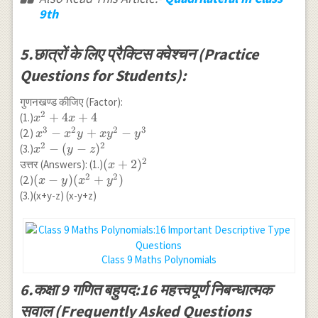
9th
5.छात्रों के लिए प्रैक्टिस क्वेश्चन (Practice
Questions for Students):
गुणनखण्ड कीजिए (Factor):
2
x^2+4x+4
+
4
+
4
(1.)
x
x
3
2
2
3
x^3-
−
+
−
(2.)
x
x
y
x
y
y
2
2
x^2y+xy^2-
x^2-
−
(
−
)
(3.)
x
y
z
y^3
2
(y-
(x+2)^2
(
+
2
)
उत्तर (Answers): (1.)
x
z)^2
2
2
(x-y)
(
−
)
(
+
)
(2.)
x
y
x
y
(x^2+y^2)
(3.)(x+y-z) (x-y+z)
Class 9 Maths Polynomials
6.कक्षा 9 गणित बहुपद:16 महत्त्वपूर्ण निबन्धात्मक
सवाल (Frequently Asked Questions