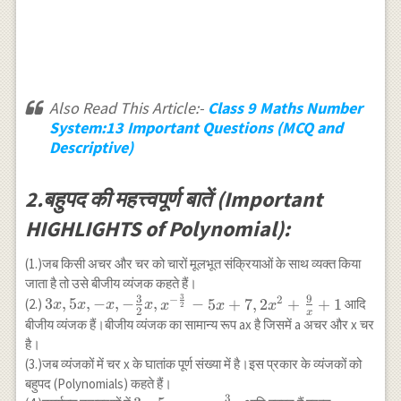
Also Read This Article:-
Class 9 Maths Number
System:13 Important Questions (MCQ and
Descriptive)
2.बहुपद की महत्त्वपूर्ण बातें (Important
HIGHLIGHTS of Polynomial):
(1.)जब किसी अचर और चर को चारों मूलभूत संक्रियाओं के साथ व्यक्त किया
जाता है तो उसे बीजीय व्यंजक कहते हैं।
3
3
9
−
2
3x,5x,-x,-\frac{3}
3
,
5
,
−
,
−
,
−
5
+
7
,
2
+
+
1
(2.)
आदि
x
x
x
x
x
x
x
2
2
x
{2}x,x^{-\frac{3}
बीजीय व्यंजक हैं।बीजीय व्यंजक का सामान्य रूप ax है जिसमें a अचर और x चर
{2}}-5x+7,2x^2+\frac{9}
है।
{x}+1
(3.)जब व्यंजकों में चर x के घातांक पूर्ण संख्या में है।इस प्रकार के व्यंजकों को
बहुपद (Polynomials) कहते हैं।
3