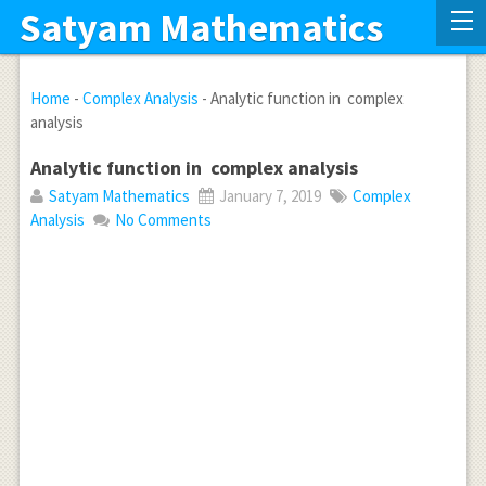
Satyam Mathematics
Home
-
Complex Analysis
-
Analytic function in complex
analysis
Analytic function in complex analysis
Satyam Mathematics
January 7, 2019
Complex
Analysis
No Comments