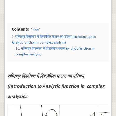
Contents
hide
1
सम्मिश्र विश्लेषण में विश्लेषिक फलन का परिचय (Introduction to
Analytic function in complex analysis):
1.1
सम्मिश्र विश्लेषण में विश्लेषिक फलन (Analytic function in
complex analysis):
सम्मिश्र विश्लेषण में विश्लेषिक फलन का परिचय
(Introduction to Analytic function in complex
analysis):