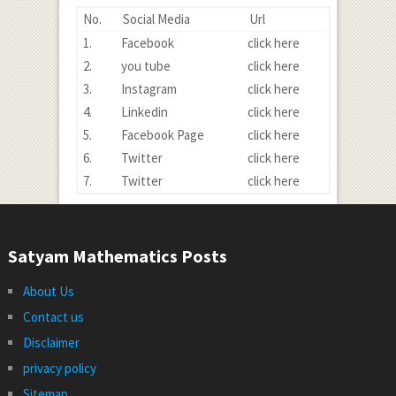
No.
Social Media
Url
1.
Facebook
click here
2.
you tube
click here
3.
Instagram
click here
4.
Linkedin
click here
5.
Facebook Page
click here
6.
Twitter
click here
7.
Twitter
click here
Satyam Mathematics Posts
About Us
Contact us
Disclaimer
privacy policy
Sitemap