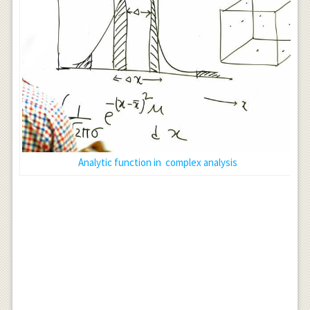
Analytic function in complex analysis