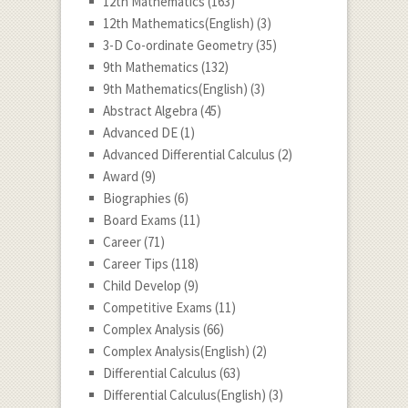
12th Mathematics
(163)
12th Mathematics(English)
(3)
3-D Co-ordinate Geometry
(35)
9th Mathematics
(132)
9th Mathematics(English)
(3)
Abstract Algebra
(45)
Advanced DE
(1)
Advanced Differential Calculus
(2)
Award
(9)
Biographies
(6)
Board Exams
(11)
Career
(71)
Career Tips
(118)
Child Develop
(9)
Competitive Exams
(11)
Complex Analysis
(66)
Complex Analysis(English)
(2)
Differential Calculus
(63)
Differential Calculus(English)
(3)