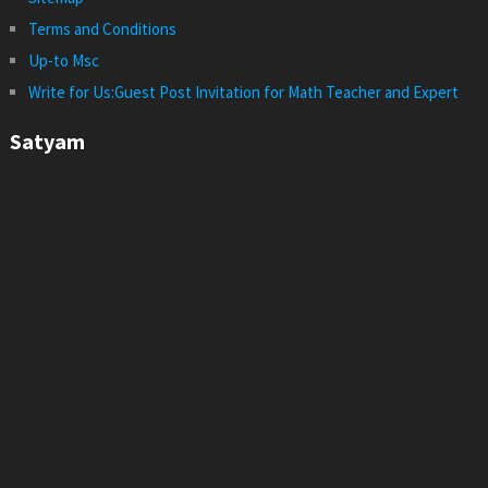
Terms and Conditions
Up-to Msc
Write for Us:Guest Post Invitation for Math Teacher and Expert
Satyam