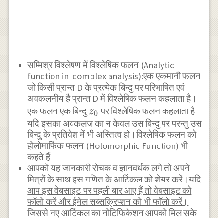
सम्मिश्र विश्लेषण में विश्लेषिक फलन (Analytic
function in complex analysis):एक एकमानी फलन
जो किसी प्रान्त D के प्रत्येक बिन्दु पर परिभाषित एवं
अवकलनीय है प्रान्त D में विश्लेषिक फलन कहलाता है।
z_{0}
एक फलन एक बिन्दु
पर विश्लेषिक फलन कहलाता है
z
0
यदि इसका अवकलज का न केवल उस बिन्दु पर परन्तु उस
बिन्दु के प्रतिवेश में भी अस्तित्व हो।विश्लेषिक फलन को
होलोमार्फिक फलन (Holomorphic Function) भी
कहते हैं।
आपको यह जानकारी रोचक व ज्ञानवर्धक लगे तो अपने
मित्रों के साथ इस गणित के आर्टिकल को शेयर करें।यदि
आप इस वेबसाइट पर पहली बार आए हैं तो वेबसाइट को
फॉलो करें और ईमेल सब्सक्रिप्शन को भी फॉलो करें।
जिससे नए आर्टिकल का नोटिफिकेशन आपको मिल सके