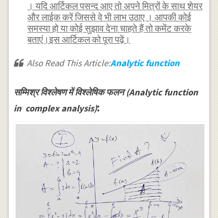
। यदि आर्टिकल पसन्द आए तो अपने मित्रों के साथ शेयर
और लाईक करें जिससे वे भी लाभ उठाए । आपकी कोई
समस्या हो या कोई सुझाव देना चाहते हैं तो कमेंट करके
बताएं।इस आर्टिकल को पूरा पढ़ें।
Also Read This Article:
Analytic function
सम्मिश्र विश्लेषण में विश्लेषिक फलन (Analytic function
:
in complex analysis)