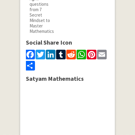
Social Share Icon
Facebook
Twitter
LinkedIn
Tumblr
Reddit
WhatsApp
Pinterest
Email
Share
Satyam Mathematics