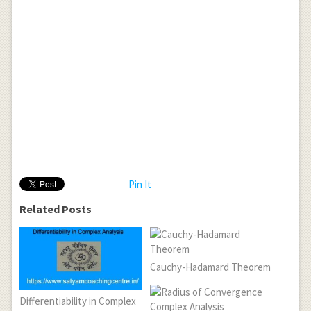
Pin It
Related Posts
Cauchy-Hadamard Theorem
Differentiability in Complex