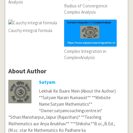
Analysis
Radius of Convergence
Complex Analysis
Cauchy integral formula
Complex Integration in
ComplexAnalysis
About Author
Satyam
Lekhak Ke Baare Mein (About the Author)
**Satyam Narain Kumawat** **Website
Name:Satyam Mathematics**
*Owner:satyamcoachingcentre.in*
*Sthan:Manoharpur,Jaipur (Rajasthan)* **Teaching
Mathematics aur Anya Anubhav** ***Shiksha:**B.sc.,B.Ed.,
(M.sc. star Ke Mathematics Ko Padhane ka