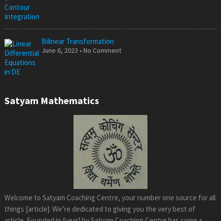
Bilinear Transformation
June 6, 2023 • No Comment
Satyam Mathematics
Welcome to Satyam Coaching Centre, your number one source for all
things [article]. We’re dedicated to giving you the very best of
article. Founded in [year] by Satyam Coaching Centre has come a