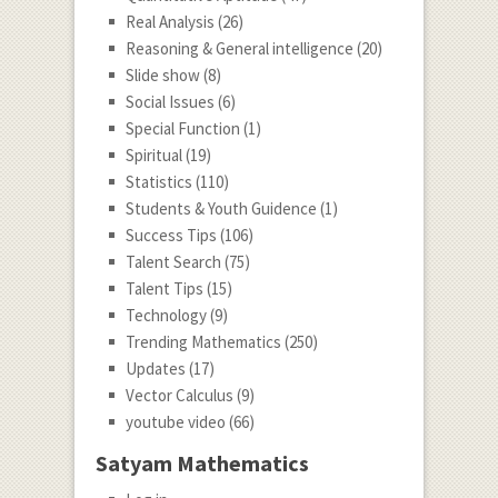
Real Analysis
(26)
Reasoning & General intelligence
(20)
Slide show
(8)
Social Issues
(6)
Special Function
(1)
Spiritual
(19)
Statistics
(110)
Students & Youth Guidence
(1)
Success Tips
(106)
Talent Search
(75)
Talent Tips
(15)
Technology
(9)
Trending Mathematics
(250)
Updates
(17)
Vector Calculus
(9)
youtube video
(66)
Satyam Mathematics