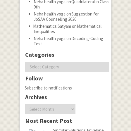
Neha health yoga
on
Quadrilateral in Class
9th
Neha health yoga
on
Suggestion for
JoSAA Counselling 2026
Mathematics Satyam
on
Mathematical
Inequalities
Neha health yoga
on
Decoding-Coding
Test
Categories
Categories
Follow
Subscribe to notifications
Archives
Archives
Most Recent Post
Singular Solutions,Envelope