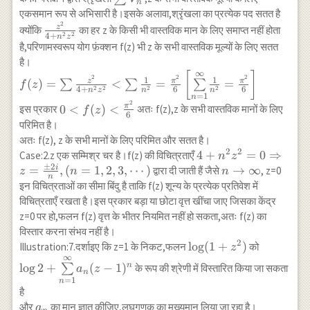
n
{n^2
V_{n}
एकसमान रूप से अभिसारी है।इसके अलावा,श्रृंखला का प्रत्येक पद सतत है
z^2}=\frac{1}
2
\frac{z^2}
z
क्योंकि
का हर z के किसी भी वास्तविक मान के लिए समाप्त नहीं होता
{n^2}
2
2
4
+
n
z
{4+n^2
है,परिणामस्वरूप योग फ़ंक्शन f(z) भी z के सभी वास्तविक मूल्यों के लिए सतत
z^2}
है।
∞
f(z)=\sum
[
]
2
2
2
1
1
z
π
π
(
)
=
<
=
=
∑
∑
∑
f
z
2
2
2
2
\frac{z^2}{4+n^2
4
+
6
6
n
z
n
n
=
1
n
z^2}<\sum \frac{1}
2
0 < f(z) <
π
0
<
(
)
<
इस प्रकार
अतः f(z),z के सभी वास्तविक मानों के लिए
f
z
6
{n^2} =
\frac{\pi^2}
परिमित है।
\frac{\pi^2}{6}
{6}
अतः f(z), z के सभी मानों के लिए परिमित और सतत है।
\left[\underset{n=1}
2
2
4+n^2
4
+
=
0
⇒
Case:2.z एक सम्मिश्र चर है।f(z) की विचित्रताएँ
n
z
{\overset{\infty}
±
2
z^2=0
i
=
,
(
=
1
,
2
,
3
,
⋯
)
n
→
∞
द्वारा दी जाती हैं जैसे
, z=0
z
n
n
{\sum}} \frac{1}
n
\Rightarrow
\rightarrow
इन विचित्रताओं का सीमा बिंदु है ताकि f(z) शून्य के प्रत्येक प्रतिवेश में
{n^2} =\frac{\pi^2}
z=\frac{
\infty
विचित्रताएँ रखता है।इस प्रकार बड़ा या छोटा वृत्त खींचा जाए जिसका केंद्र
{6}\right]
\pm 2i}{n},
z=0 पर हो,फलन f(z) वृत्त के भीतर नियमित नहीं हो सकता,अतः f(z) का
(n=1,2,3,
विस्तार करना संभव नहीं है।
\cdots)
2
\log
l
o
g
(
1
+
)
\log 2+
Illustration:7.दर्शाइए कि z=1 के निकट,फलन
को
z
∞
(1+z^2)
\underse
l
o
g
2
+
(
−
1
)
n
∑
के रूप की श्रेणी में विस्तारित किया जा सकता
a
z
n
{\overset
=
1
n
{\sum}} 
है
1)^n
a_{n}
और
का मान ज्ञात कीजिए,लघुगणक का मुख्यमान लिया जा रहा है।
a