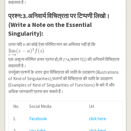
कहलाता है।
a)^3
f(z)=\lambda
प्रश्न:3.अनिवार्य विचित्रता पर टिप्पणी लिखो।
\neq 0
(Write a Note on the Essential
Singularity):
उत्तर:यदि n का कोई ऐसा परिमित मान का अस्तित्व नहीं हो कि
3
\underset{z
l
i
m
(
−
)
(
)
z
a
f
z
→
z
a
\rightarrow
एक अशून्य परिमित अचर प्राप्त हो,तो z=a,फलन f(z) की अनिवार्य विचित्रता
a}{\lim}
कहलाती है।
(z-a)^3 f(z)
उपर्युक्त प्रश्नों के उत्तर द्वारा विचित्रता की जाति के उदाहरण (Illustrations
of Kind of Singularities),फलनों की विचित्रता की जाति के उदाहरण
(Examples of Kind of Singularities of Functions) के बारे में और
अधिक जानकारी प्राप्त कर सकते हैं।
No.
Social Media
Url
1.
Facebook
click here
2.
you tube
click here