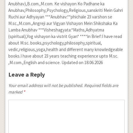
Anubhav),B.com.,M.com. Ke vishayon Ko Padhane ka
Anubhav,Philosophy,Psychology,Religious,sanskriti Mein Gahri
Ruchi aur Adhyayan ***Anubhav:**phichale 23 varshon se
M.sc.,M.com.,Angreji aur Vigyan Vishayon Mein Shikshaka Ka
Lamba Anubhav ***Visheshagyata:*Maths,Adhyatma
(spiritual),Yog vishayon ka vistrit Gyan* ****In Brief:I have read
about M.sc. books,psychology,philosophy,spiritual,
vedic,religious,yoga,health and different many knowledgeable
books.I have about 23 years teaching experience upto M.sc.
,M.com.,English and science. Updated on 18.06.2026
Leave a Reply
Your email address will not be published. Required fields are
marked
*