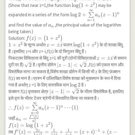
n
2
\log
l
o
g
(
1
+
)
(Show that near z=1,the function
may be
z
∞
(1+z^2)
\log 2+
l
o
g
2
+
(
−
1
)
n
expanded in a series of the form
∑
a
z
n
\underset{n=1}
=
1
n
{\overset{\infty}
a_{n}
and find the value of
,the principal value of the logarithm
a
n
{\sum}} a_n(z-
being taken.)
1)^n
2
f(z)=\left(1+z^2\right)
(
)
=
1
+
Solution:
(
)
f
z
z
2
2
\\ 1+z^2
1
+
z=
=
±
\log
l
o
g
(
1
+
)
के शून्य अर्थात
फलन
के दो शाखा बिंदु
z
z
i
z
\pm
(1+z^2)
हैं।इसलिए z=i और z=-i,f(z) के दो सिगुलर बिंदु हैं।
i
z=
=
±
निकटतम विचित्रता से बिंदु z=1 की दूरी (दोनों विचित्रताओं
से समान
z
i
\pm
\sqrt{2}
|z-1|
2
∣
−
1∣
<
2
दूरी पर हैं)
है।वृत्तीय डोमेन
,f(z) को एकल मान और
z
i
<\sqrt{2}
विश्लेषिक माना जा सकता है,विशेष शाखा डोमेन में किसी भी z के लिए फ़ंक्शन
f(z) का मान है।प्रश्न में उल्लिखित विशेष शाखा को मुख्यमान के रूप में दिया
\log
l
o
g
2
गया है अर्थात् z =1 के लिए वास्तविक मान
है।
2
|z-1|=
∣
−
1∣
=
2
फ़ंक्शन f(z) वृत्ताकार क्षेत्र
के भीतर विश्लेषिक है, इसलिए
z
\sqrt{2}
इसे वृत्त के भीतर टेलर श्रेणी में विस्तारित किया जा सकता है।
∞
\therefore
∴
(
)
=
(
−
1
)
⋯
(
1
)
n
∑
f
z
a
z
n
f(z)=\underset{n=0}
=
0
n
n
(
1
)
{\overset{\infty}
a_n=\frac{f^n(1)}
f
=
जहाँ
a
n
!
n
{\sum}} a_n(z-1)^n
{n!} \\ f(z)=\log
2
(
)
=
l
o
g
1
+
(
)
f
z
z
\cdots(1)
\left(1+z^2\right)
2
1
1
′
−
1
z
f^{\prime}
(
)
=
=
+
=
(
+
)
+
(
−
तब
f
z
z
i
z
2
1
+
+
−
z
z
i
z
i