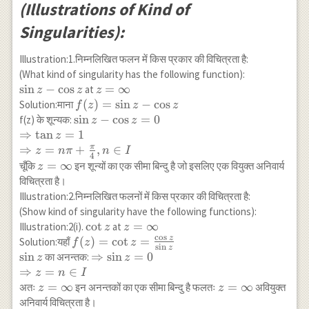
(Illustrations of Kind of
Singularities):
Illustration:1.निम्नलिखित फलन में किस प्रकार की विचित्रता है:
(What kind of singularity has the following function):
\sin
s
i
n
−
c
o
s
z=\infty
=
∞
at
z
z
z
z-
f(z)=\sin
(
)
=
s
i
n
−
c
o
s
Solution:माना
f
z
z
z
\cos
z-\cos z
\sin z-\cos z=0
s
i
n
−
c
o
s
=
0
f(z) के शून्यक:
z
z
z
\\
⇒
t
a
n
=
1
z
\Rightarrow
π
⇒
=
+
,
∈
z
nπ
n
I
4
\tan z=1 \\
z=\infty
=
∞
चूँकि
इन शून्यों का एक सीमा बिन्दु है जो इसलिए एक वियुक्त अनिवार्य
z
\Rightarrow
विचित्रता है।
z=n
Illustration:2.निम्नलिखित फलनों में किस प्रकार की विचित्रता है:
\pi+\frac{\pi}
(Show kind of singularity have the following functions):
{4}, n \in I
\cot
c
o
t
z=\infty
=
∞
Illustration:2(i).
at
z
z
c
o
s
z
z
f(z)=\cot
(
)
=
c
o
t
=
Solution:यहाँ
f
z
z
s
i
n
z
z=\frac{\cos
\sin
s
i
n
\Rightarrow
⇒
s
i
n
=
0
का अनन्तक:
z
z
z}{\sin z}
z
\sin z=0 \\
⇒
=
∈
z
n
I
\Rightarrow
z=\infty
=
∞
z=\infty
=
∞
अतः
इन अनन्तकों का एक सीमा बिन्दु है फलतः
अवियुक्त
z
z
z=n \in I
अनिवार्य विचित्रता है।