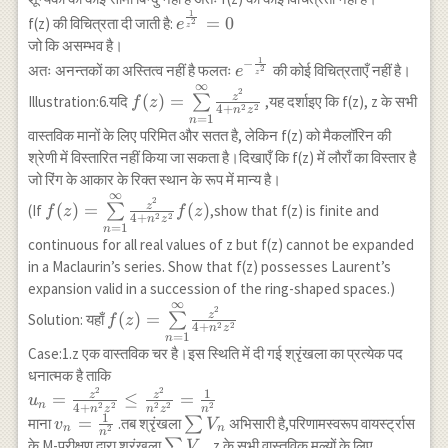
z^2=0 \\
1
e^{\frac{1}
=
0
f(z) की विचित्रता दी जाती है:
e
2
z
\therefore
{z^2}}=0
जो कि असम्भव है।
z=0
1
−
e^{-
अतः अनन्तकों का अस्तित्व नहीं है फलतः
की कोई विचित्रताएँ नहीं है।
e
2
z
\frac{1}
∞
f(z)=\underset{n=1}
2
z
(
)
=
Illustration:6.यदि
∑
,यह दर्शाइए कि f(z), z के सभी
f
z
{z^2}}
2
2
4
+
{\overset{\infty}
n
z
=
1
n
{\sum}} \frac{z^2}
वास्तविक मानों के लिए परिमित और सतत है, लेकिन f(z) को मैकलॉरिन की
{4+n^2 z^2}
श्रेणी में विस्तारित नहीं किया जा सकता है।दिखाएँ कि f(z) में लौराँ का विस्तार है
जो रिंग के आकार के रिक्त स्थान के रूप में मान्य है।
∞
f(z)=\underset{n=1}
2
z
(
)
=
(
)
(If
∑
,show that f(z) is finite and
f
z
f
z
2
2
4
+
{\overset{\infty}
n
z
=
1
n
{\sum}}\frac{z^2}
continuous for all real values of z but f(z) cannot be expanded
{4+n^2 z^2} f(z)
in a Maclaurin’s series. Show that f(z) possesses Laurent’s
expansion valid in a succession of the ring-shaped spaces.)
∞
f(z)=\underset{n=1}
2
z
(
)
=
Solution: यहाँ
∑
f
z
2
2
4
+
{\overset{\infty}
n
z
=
1
n
{\sum}}\frac{z^2}
Case:1.z एक वास्तविक चर है।इस स्थिति में दी गई श्रृंखला का प्रत्येक पद
{4+n^2 z^2}
धनात्मक है ताकि
2
2
u_n=\frac{z^2}
1
z
z
=
≤
=
u
n
2
2
2
2
2
4
+
n
z
n
z
n
{4+n^2 z^2}
1
v_n=\frac{1}
=
\sum
माना
.तब श्रृंखला
∑
अभिसारी है,परिणामस्वरूप वायर्स्ट्रास
v
V
n
n
2
n
\leq \frac{z^2}
{n^2}
V_{n}
\sum
के M-परीक्षण द्वारा श्रृंखला
∑
,z के सभी वास्तविक मूल्यों के लिए
V