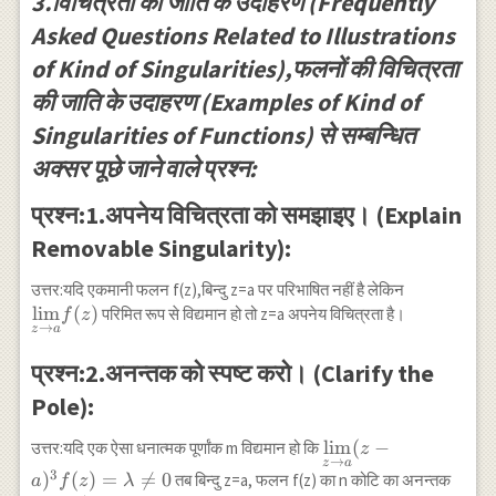
3.विचित्रता की जाति के उदाहरण (Frequently
Asked Questions Related to Illustrations
of Kind of Singularities),फलनों की विचित्रता
की जाति के उदाहरण (Examples of Kind of
Singularities of Functions) से सम्बन्धित
अक्सर पूछे जाने वाले प्रश्न:
प्रश्न:1.अपनेय विचित्रता को समझाइए। (Explain
Removable Singularity):
\underset
उत्तर:यदि एकमानी फलन f(z),बिन्दु z=a पर परिभाषित नहीं है लेकिन
\rightarr
l
i
m
(
)
परिमित रूप से विद्यमान हो तो z=a अपनेय विचित्रता है।
f
z
→
z
a
a}{\lim}
f(z)
प्रश्न:2.अनन्तक को स्पष्ट करो। (Clarify the
Pole):
\underset{z
l
i
m
(
−
उत्तर:यदि एक ऐसा धनात्मक पूर्णांक m विद्यमान हो कि
z
→
z
a
\rightarrow
3
)
(
)
=

=
0
तब बिन्दु z=a, फलन f(z) का n कोटि का अनन्तक
a
f
z
λ
a}{\lim} (z-