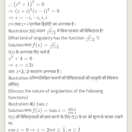
2
\therefore
∴
2
+
1
=
0
(
)
z
{\left(2 n
\left(z^2+1\right)^2=0
2
2
⇒
(
+
)
(
−
)
=
0
\pm
z
i
z
i
\\
⇒
=
−
,
−
,
,
\frac{1}
z
i
i
i
i
\Rightarrow(z+i)^2(z-
{2}\right)
z=i तथा z=-i प्रत्येक द्विकोटि का अनन्तक है।
i)^2=0 \\ \Rightarrow
z
\pi}, n \in I
\frac{e^z}
e
Illustration:3(ii).फलन
में किस प्रकार की विचित्रता है?
2
+
4
z=-i,-i, i, i
z
{z^2+4}
z
\frac{e^z}
e
(What kind of singularity has the function
?)
2
+
4
z
{z^2+4}
z
f(z)=\frac{e^z}
e
(
)
=
Solution:माना
f
z
2
+
4
z
{z^2+4}
f(z) के अनन्तक दिए जाते हैं:
2
z^2+4=0 \\
+
4
=
0
z
\Rightarrow
⇒
=
±
2
z
i
z= \pm 2 i
अतः z=2i,-2i साधारण अनन्तक हैं।
Illustration:4.निम्नलिखित फलनों की विचित्रताओं की प्रकृति की विवेचना
कीजिए:
(Discuss the nature of singularities of the following
functions):
\tan
t
a
n
Illustration:4(i).
z
s
i
n
z
z
f(z)=\tan
(
)
=
t
a
n
=
Solution:माना
f
z
z
c
o
s
z
z=\frac{\sin
f(z) की विचित्रताओं को ज्ञात करने के लिए f(z) के हर को शून्य के बराबर रखने
z}{\cos z}
पर:
π
\cos z=0
c
o
s
=
0
⇒
=
2
±
,
∈
z
z
nπ
n
I