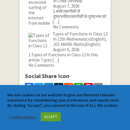
In Child Develop
August 7, 2026
1.बच्चे तकनीकी से
दुष्प्रभावित:तकनीकी के दुष्प्रभाव को
[…]
No Comments
Types of Functions in Class 12
In 12th Mathematics(English),
JEE MAINS Maths(English)
August 6, 2026
1.Types of Functions in Class 12 In this
article Types
[…]
No Comments
Social Share Icon
Facebook
Twitter
LinkedIn
Tumblr
Reddit
WhatsApp
Pinterest
Email
We use cookies on our website to give you the most relevant
Share
experience by remembering your preferences and repeat visits.
By clicking “Accept”, you consent to the use of ALL the cookies.
Satyam Mathematics
Cookie settings
ACCEPT