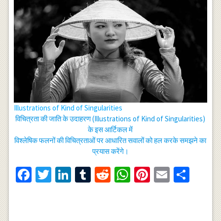
Illustrations of Kind of Singularities
विचित्रता की जाति के उदाहरण (Illustrations of Kind of Singularities)
के इस आर्टिकल में
विश्लेषिक फलनों की विचित्रताओं पर आधारित सवालों को हल करके समझने का
प्रयास करेंगे।
Facebook
Twitter
LinkedIn
Tumblr
Reddit
WhatsApp
Pinterest
Email
Shar