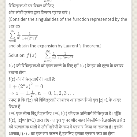
r=\sqrt{2},
=
0
n
{\overset{\infty}
{\sum}} \frac{1}
विचित्रताओं पर विचार कीजिए
\theta=\frac{\pi}
{\sum}} a_n(z-
{n!} \frac{1}
और लौराँ प्रमेय द्वारा विस्तार प्राप्त करें।
{4}\right]
1)^n
{1+\left(2^n
(Consider the singularities of the function represented by the
z\right)^2}
series
∞
\underset{n=0}
1
1
∑
2
!
{\overset{\infty}
1
+
(
2
)
n
n
z
=
0
n
{\sum}} \frac{1}
and obtain the expansion by Laurent’s theorem.)
∞
{n!} \frac{1}
f(z)=\underset{n=0}
1
1
(
)
=
Solution:
∑
f
z
{1+\left(2^n
2
!
{\overset{\infty}
1
+
(
2
)
n
n
z
=
0
n
z\right)^2}
{\sum}} \frac{1}
f(z) की विचित्रताओं को ज्ञात करने के लिए हमें f(z) के हर को शून्य के बराबर
{n!} \frac{1}
रखना होगाः
{1+\left(2^n
f(z) की विचित्रताएँ दी जाती हैं:
z\right)^2}
2
1+\left(2^n
1
+
(
2
)
=
0
n
z
z\right)^2=0
i
⇒
=
±
,
=
0
,
1
,
2
,
3
…
z
n
2
n
\\
स्पष्ट है कि f(z) की विचित्रताएँ साधारण अनन्तक हैं जो वृत्त |z|=1 के अंदर
\Rightarrow
स्थित हैं।
z= \pm
z=0 एक सीमा बिंदु है इसलिए z=0,f(z) की एक अनिवार्य विचित्रता है।चूंकि
\frac{i}
\gamma
f(z), |z|=r (r>1) द्वारा दिए गए वृत्त
पर और बाहर विश्लेषिक है,इसलिए इसे z
γ
{2^n},
की ऋणात्मक घातों में लौराँ श्रेणी के रूप में प्रसार किया जा सकता है।इसके
n=0,1,2,3
अलावा,f(z) z का एक सम फलन है,इसलिए इसका प्रसार रूप का होगा: