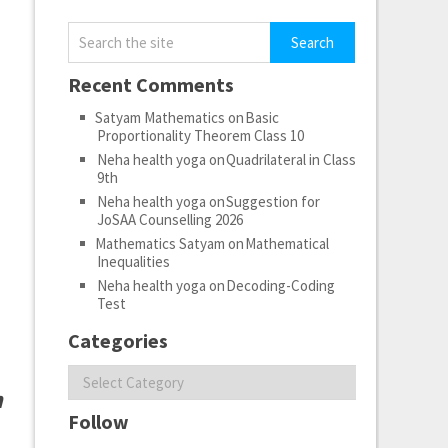
Recent Comments
Satyam Mathematics
on
Basic
Proportionality Theorem Class 10
Neha health yoga
on
Quadrilateral in Class
9th
Neha health yoga
on
Suggestion for
JoSAA Counselling 2026
Mathematics Satyam
on
Mathematical
Inequalities
Neha health yoga
on
Decoding-Coding
Test
Categories
Categories
n
Follow