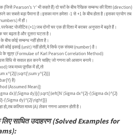
ांक (जिसे Pearson’s ‘r’ भी कहते हैं) दो चरों के बीच रैखिक सम्बन्ध की दिशा (direction)
े का सबसे बड़ा पैमाना है।इसका मान हमेशा -1 से +1 के बीच होता है।इसका प्रयोग तब
(numbers) में हों।
.परफेक्ट पोजीटिव (+1):जब दोनों चर एक ही दिशा में बराबर अनुपात में बढ़ते हैं।
एक चर बढ़ता है और दूसरा घटता है।
के बीच कोई सम्बन्ध नहीं होता है।
 कोई इकाई (unit) नहीं होती,ये सिर्फ एक संख्या (number) है।
 विधि के सूत्र (Formulae of Karl Pearson Correlation Method):
 को उस विधि से सवाल हल करने चाहिए जो गणना को आसान बनाये।
):जब माध्य पूर्णांक में हों,तो
um x^{2}}\sqrt{\sum y^{2}}}
bar{Y}
है)
thod (Assumed Mean)]:
gma dx)(\Sigma dy)}{\sqrt{\left[N \Sigma dx^{2}-(\Sigma dx)^{2}
2}-(\Sigma dy)^{2}\right]}}
हा हो,तब कल्पित माध्य (A) लेकर गणना आसान होती है।
 के लिए साधित उदाहरण (Solved Examples for
ams):