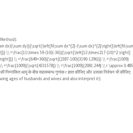
t Method):
um dx)(\sum dy)}{\sqrt{\left[N\sum dx^{2}-(\sum dx)^{2}\right]\left[N\su
]}} \\ =\frac{11\times 59-(10)(-36)}{\sqrt{\left[11\times217-(10)^2 \right]
right]}} \\ =\frac{649+360}{\sqrt{(2387-100)(3190-1296)}} \\ =\frac{1009}
\\ =\frac{1009}{\sqrt{4331578}} \\ =\frac{1009}{2081.244} \\ r \approx 0.48
 की निम्नांकित आयु के बीच सहसम्बन्ध गुणांक r ज्ञात कीजिए और उसका निर्वचन भी कीजिए:
wing ages of husbands and wives and also interpret it):