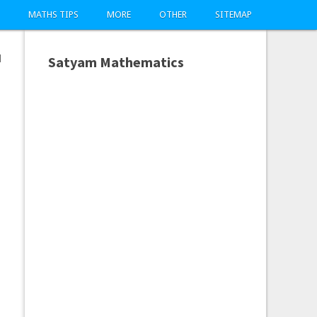
MATHS TIPS
MORE
OTHER
SITEMAP
d
Satyam Mathematics