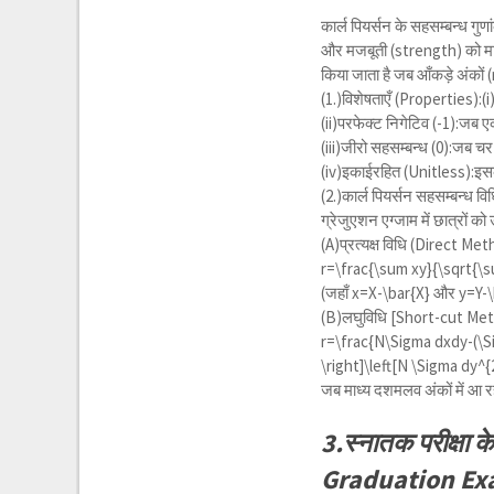
कार्ल पियर्सन के सहसम्बन्ध गुण
और मजबूती (strength) को मापन
किया जाता है जब आँकड़े अंकों 
(1.)विशेषताएँ (Properties):(i)
(ii)परफेक्ट निगेटिव (-1):जब 
(iii)जीरो सहसम्बन्ध (0):जब चर 
(iv)इकाईरहित (Unitless):इसकी
(2.)कार्ल पियर्सन सहसम्बन्ध
ग्रेजुएशन एग्जाम में छात्रों
(A)प्रत्यक्ष विधि (Direct Method
r=\frac{\sum xy}{\sqrt{\s
(जहाँ
x=X-\bar{X}
और
y=Y-\
(B)लघुविधि [Short-cut Me
r=\frac{N\Sigma dxdy-(\Si
\right]\left[N \Sigma dy^{
जब माध्य दशमलव अंकों में आ र
3.स्नातक परीक्षा
Graduation Ex