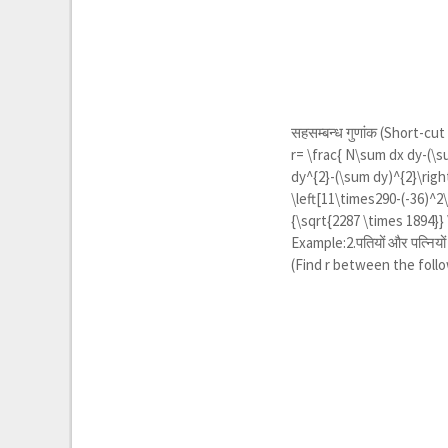
सहसम्बन्ध गुणांक (Short-cu
r= \frac{ N\sum dx dy-(\s
dy^{2}-(\sum dy)^{2}\right
\left[11\times290-(-36)^2\
{\sqrt{2287 \times 1894}} 
Example:2.पतियों और पत्नियों
(Find r between the follo