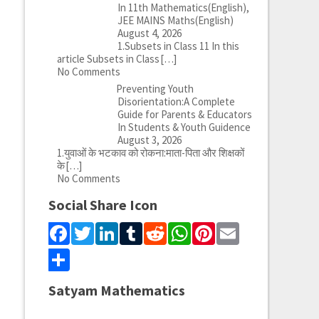
In 11th Mathematics(English),
JEE MAINS Maths(English)
August 4, 2026
1.Subsets in Class 11 In this
article Subsets in Class
[…]
No Comments
Preventing Youth
Disorientation:A Complete
Guide for Parents & Educators
In Students & Youth Guidence
August 3, 2026
1.युवाओं के भटकाव को रोकना:माता-पिता और शिक्षकों
के
[…]
No Comments
Social Share Icon
Facebook
Twitter
LinkedIn
Tumblr
Reddit
WhatsApp
Pinterest
Email
Share
Satyam Mathematics