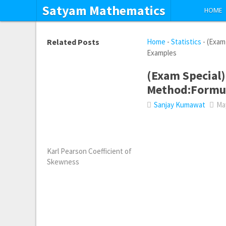
Satyam Mathematics
HOME
Related Posts
Home
-
Statistics
-
(Exam
Examples
(Exam Special)
Method:Formul
Sanjay Kumawat
May
Karl Pearson Coefficient of
Skewness