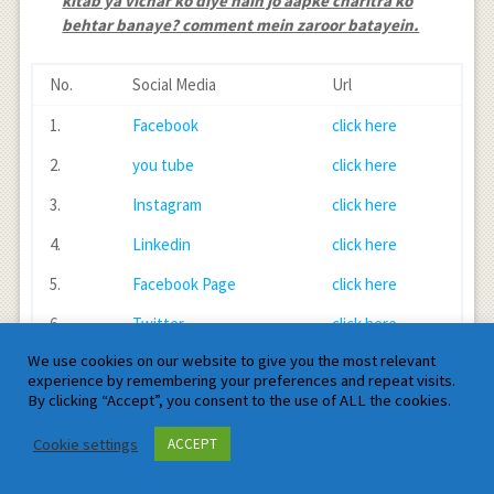
kitab ya vichar ko diye hain jo aapke charitra ko
behtar banaye? comment mein zaroor batayein.
No.
Social Media
Url
1.
Facebook
click here
2.
you tube
click here
3.
Instagram
click here
4.
Linkedin
click here
5.
Facebook Page
click here
6.
Twitter
click here
We use cookies on our website to give you the most relevant
7.
Twitter
click here
experience by remembering your preferences and repeat visits.
By clicking “Accept”, you consent to the use of ALL the cookies.
Facebook
Twitter
LinkedIn
Tumblr
Reddit
WhatsApp
Pinterest
Email
Shar
Cookie settings
ACCEPT