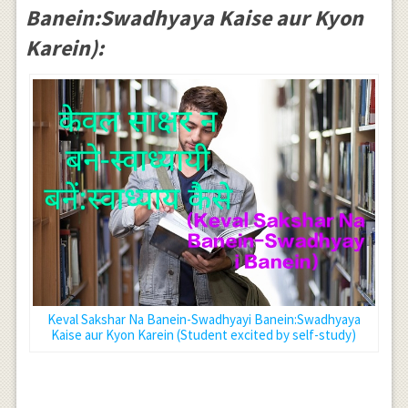
Banein:Swadhyaya Kaise aur Kyon
Karein):
Keval Sakshar Na Banein-Swadhyayi Banein:Swadhyaya
Kaise aur Kyon Karein (Student excited by self-study)