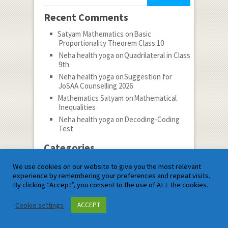
Recent Comments
Satyam Mathematics
on
Basic
Proportionality Theorem Class 10
Neha health yoga
on
Quadrilateral in Class
9th
Neha health yoga
on
Suggestion for
JoSAA Counselling 2026
Mathematics Satyam
on
Mathematical
Inequalities
Neha health yoga
on
Decoding-Coding
Test
Categories
Categories
We use cookies on our website to give you the most relevant
experience by remembering your preferences and repeat visits.
By clicking “Accept”, you consent to the use of ALL the cookies.
Follow
Cookie settings
ACCEPT
Subscribe to notifications
Archives