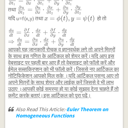
=
⋅
+
⋅
∂
∂
∂
∂
∂
t
x
t
y
t
1
1
1
{\partial
∂
∂
∂
∂
∂
y
\frac{\partial u}
=
⋅
+
⋅
u
u
x
u
तथा
∂
∂
∂
∂
∂
t
x
t
y
t
2
2
2
t_{1}}=\frac{\partial
{\partial
x=\phi(t),
=
(
)
,
=
(
)
यदि u=f(x,y) तथा
हो तो
x
ϕ
t
y
ψ
t
u}{\partial x} \cdot
t_{2}}=\frac{\partial
y=\psi(t)
\frac{\partial x}
∂
∂
f
f
d
y
\frac{d u}{d
u}{\partial x} \cdot
=
⋅
+
⋅
d
u
d
x
∂
∂
d
t
x
d
t
y
d
t
{\partial
t}=\frac{\partial
\frac{\partial x}
∂
∂
d
y
⇒
=
⋅
+
⋅
d
u
u
d
x
u
∂
∂
t_{1}}+\frac{\partial
d
t
x
d
t
y
d
t
f}{\partial x}
{\partial
आपको यह जानकारी रोचक व ज्ञानवर्धक लगे तो अपने मित्रों
u}{\partial y} \cdot
\cdot \frac{d x}
t_{2}}+\frac{\partial
के साथ इस गणित के आर्टिकल को शेयर करें।यदि आप इस
\frac{\partial y}
{d
u}{\partial y} \cdot
वेबसाइट पर पहली बार आए हैं तो वेबसाइट को फॉलो करें और
{\partial t_{1}}
ईमेल सब्सक्रिप्शन को भी फॉलो करें।जिससे नए आर्टिकल का
t}+\frac{\partial
\frac{\partial y}
नोटिफिकेशन आपको मिल सके ।यदि आर्टिकल पसन्द आए तो
f}{\partial y}
{\partial t_{2}}
अपने मित्रों के साथ शेयर और लाईक करें जिससे वे भी लाभ
\cdot \frac{d y}
उठाए ।आपकी कोई समस्या हो या कोई सुझाव देना चाहते हैं तो
{d t} \\
कमेंट करके बताएं।इस आर्टिकल को पूरा पढ़ें।
\Rightarrow
\frac{d u}{d
Also Read This Article:-
Euler Theorem on
Homogeneous Functions
t}=\frac{\partial
u}{\partial x}