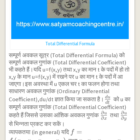
Total Differential Formula
सम्पूर्ण अवकल सूत्र‌ (Total Differential Formula) को
सम्पूर्ण अवकल गुणांक (Total Differential Coefficient)
भी कहते हैं।यदि u=f(x,y) तथा x,y का मान t के पदों में हो तो
x,y के मान u=f(x,y) में रखने पर u का मान t के पदों में आ
जाएगा।इस अवस्था में u एकल चर t का फलन होगा तथा
साधारण अवकल गुणांक (Ordinary Differential
\frac{du}
d
u
Coefficient),du/dt ज्ञात किया जा सकता है।
को u का
d
t
सम्पूर्ण अवकल गुणांक (Total Differential Coefficient)
{dt}
∂
∂
\frac{\parti
\frac{
u
u
कहते हैं जिससे उसका आंशिक अवकल गुणांक
तथा
∂
∂
x
y
u}{\partial
u}{\pa
से भिन्नता प्रकट कर सकें।
f=f\left(x_{1},x_{2},
=
x}
y}
व्यापकतया (in general) यदि
f