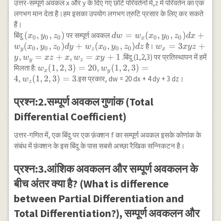
उत्तर-सम्पूर्ण अवकल x और y के दिए गए छोटे परिवर्तनों में,z में परिवर्तन का एक
लगभग मान देता है।हम इसका उपयोग लगभग त्रुटि प्रसार के लिए कर सकते
हैं।
(x_{0},y_{0},z_{0})
(
,
,
)
dw = w_{x}
=
(
,
,
)
+
बिंदु
पर सम्पूर्ण अवकल
x
y
z
d
w
w
x
y
z
d
x
0
0
0
0
0
0
x
(x_{0},y_{0},z_{0})
(
,
,
)
+
(
,
,
)
w_{x}=
=
3
+
है।
w
x
y
z
d
y
w
x
y
z
d
z
w
x
yz
0
0
0
0
0
0
y
z
x
dx + w_{y}
3x yz +
,
=
+
,
=
+
1
.बिंदु (1,2,3) पर प्रतिस्थापन में हमें
y
w
x
z
x
w
x
y
y
z
(x_{0},y_{0},z_{0})
y,
w_{x}
(
1
,
2
,
3
)
=
20
,
(
1
,
2
,
3
)
=
मिलता है:
w
w
x
y
dy+ w_{z}
w_{y}=
(1, 2,
4
,
(
1
,
2
,
3
)
=
3
.इस प्रकार, dw = 20 dx + 4 dy + 3 dz।
w
z
(x_{0},y_{0},z_{0})
xz + x,
3) =
dz
w_{z}
20,
प्रश्न:2.सम्पूर्ण अवकल गुणांक (Total
= xy +
w_{y}
Differential Coefficient)
1
(1, 2,
3) =
उत्तर-गणित में, एक बिंदु पर एक फ़ंक्शन f का सम्पूर्ण अवकल इसके कोणांक के
4,
संबंध में फ़ंक्शन के इस बिंदु के पास सबसे अच्छा रैखिक सन्निकटन है।
w_{z}
(1, 2,
प्रश्न:3.आंशिक अवकलन और सम्पूर्ण अवकलन के
3) = 3
बीच अंतर क्या है? (What is difference
between Partial Differentiation and
Total Differentiation?), सम्पूर्ण अवकलन और