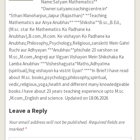
Name:Satyam Mathematics**
*Owner:satyamcoachingcentre.in*
*Sthan:Manoharpur,Jaipur (Rajasthan)* **Teaching
Mathematics aur Anya Anubhav** ***Shiksha:**B.sc.,B.Ed.,
(M.sc. star Ke Mathematics Ko Padhane ka
Anubhav),B.com.,M.com. Ke vishayon Ko Padhane ka
Anubhav,Philosophy,Psychology,Religious,sanskriti Mein Gahri
Ruchi aur Adhyayan ***Anubhav:**phichale 23 varshon se
M.sc.,M.com.,Angreji aur Vigyan Vishayon Mein Shikshaka Ka
Lamba Anubhav ***Visheshagyata:*Maths,Adhyatma
(spiritual),Yog vishayon ka vistrit Gyan* ****In Brief:I have read
about M.sc. books,psychology,philosophy,spiritual,
vedic,religious,yoga,health and different many knowledgeable
books.I have about 23 years teaching experience upto M.sc.
,M.com.,English and science. Updated on 18.06.2026
Leave a Reply
Your email address will not be published. Required fields are
marked
*