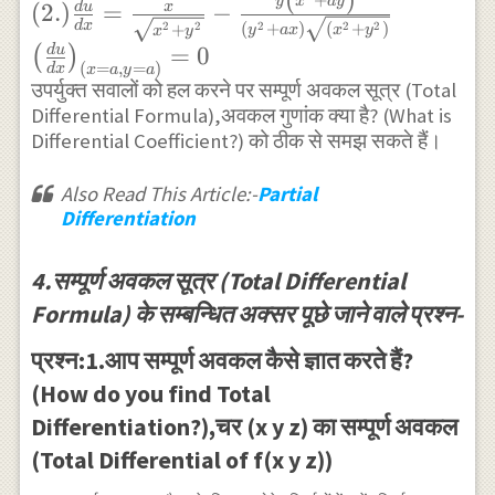
{t}\right)+2 x \right]
f^{\prime}(r)
+
y
x
a
y
(
2.
)
=
−
d
u
x
\Rightarrow
x}\right)^{2}+\left(\frac{\partial
\cos(xy^{2}) \\ (2.) \frac{d 
d
x
2
2
2
2
2
(
+
)
(
+
)
+
y
a
x
x
y
x
y
\frac{d u}{d t}
=
0
d
u
(
)
r}{\partial y}\right)^{2}\right\}
x}=\frac{x}
(
=
,
=
)
d
x
x
a
y
a
=3\left(1-
{\sqrt{x^{2}+y^{2}}}-
उपर्युक्त सवालों को हल करने पर सम्पूर्ण अवकल सूत्र‌ (Total
t^{2}\right)^{-
Differential Formula),अवकल गुणांक क्या है? (What is
\frac{y\left(x^{2}+a y\right
\frac{1}{2}}
Differential Coefficient?) को ठीक से समझ सकते हैं।
{\left(y^{2}+a x\right)
\sqrt{\left(x^{2}+y^{2}\rig
Also Read This Article:-
Partial
\\ \left(\frac{d u}{d
Differentiation
x}\right)_{(x=a, y=a)}=0
4.सम्पूर्ण अवकल सूत्र‌ (Total Differential
Formula) के‌ सम्बन्धित अक्सर पूछे जाने वाले प्रश्न-
प्रश्न:1.आप सम्पूर्ण अवकल कैसे ज्ञात करते हैं?
(How do you find Total
Differentiation?),चर (x y z) का सम्पूर्ण अवकल
(Total Differential of f(x y z))