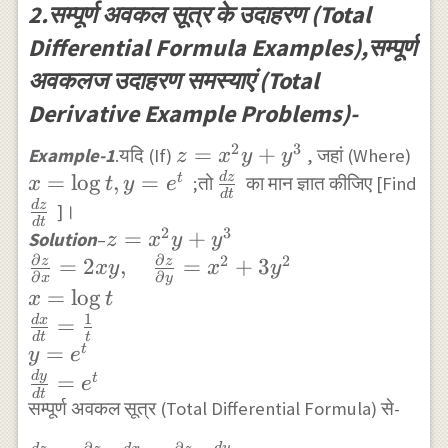
2.सम्पूर्ण अवकल सूत्र‌ के उदाहरण (Total
\cdot \frac{d x}
{d
Differential Formula Examples),सम्पूर्ण
t}+\frac{\partial
अवकलज उदाहरण समस्याएं (Total
u}{\partial y}
Derivative Example Problems)-
\cdot \frac{d y}
{d t}
2
3
z=x^{2}
=
+
x=\
Example-1
.यदि (If)
, जहां (Where)
z
x
y
y
y+y^{3}
t,
=
l
o
g
,
=
\frac{d
d
z
t
;तो
का मान ज्ञात कीजिए [Find
x
t
y
e
d
t
y=e
z}{d t}
\frac{d
d
z
]।
d
t
2
3
z}{d t}
z=x^{2}
=
+
Solution
–
z
x
y
y
∂
∂
2
2
y+y^{3} \\
=
2
,
=
+
3
z
z
x
y
x
y
∂
∂
x
y
\frac{\partial
=
l
o
g
x
t
z}{\partial
1
=
d
x
d
t
t
x}=2 x y,
=
t
y
e
\quad
d
y
=
t
e
d
t
\frac{\partial
सम्पूर्ण अवकल सूत्र‌ (Total Differential Formula) से-
z}{\partial
d
y