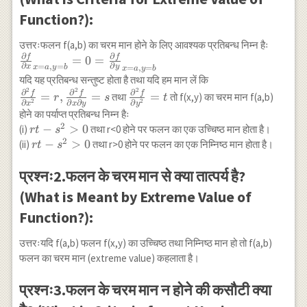
Function?):
उत्तरःफलन f(a,b) का चरम मान होने के लिए आवश्यक प्रतिबन्ध निम्न हैः
∂
∂
f
f
\frac{\partial f}{\partial
=
0
=
∂
∂
=
,
=
x
y
x
a
y
b
=
,
=
x
a
y
b
x}_{x=a,y=b}=0=\frac{\partial
यदि यह प्रतिबन्ध सन्तुष्ट होता है तथा यदि हम मान लें कि
f}{\partial y}_{x=a,y=b}
2
2
2
\frac{\partial^2
\frac{\partial^{2}
∂
∂
∂
f
f
f
=
,
=
=
तथा
तो f(x,y) का चरम मान f(a,b)
r
s
t
2
2
∂
∂
∂
∂
x
x
y
y
f}{\partial
f}{\partial
होने का पर्याप्त प्रतिबन्ध निम्न हैः
x^2}=r,
y^2}=t
2
r t-
−
>
0
(i)
तथा r<0 होने पर फलन का एक उच्चिष्ठ मान होता है।
r
t
s
\frac{\partial^2
2
s^2>0
r t-
−
>
0
(ii)
तथा r>0 होने पर फलन का एक निम्निष्ठ मान होता है।
r
t
s
f}{\partial x
s^2>0
\partial y}=s
प्रश्नः2.फलन के चरम मान से क्या तात्पर्य है?
(What is Meant by Extreme Value of
Function?):
उत्तरःयदि f(a,b) फलन f(x,y) का उच्चिष्ठ तथा निम्निष्ठ मान हो तो f(a,b)
फलन का चरम मान (extreme value) कहलाता है।
प्रश्नः3.फलन के चरम मान न होने की कसौटी क्या