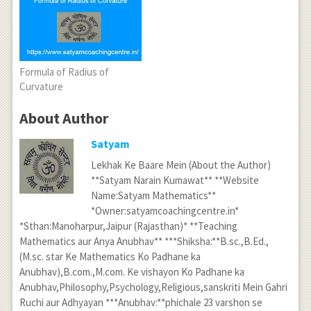
Formula of Radius of
Curvature
About Author
Satyam
Lekhak Ke Baare Mein (About the Author)
**Satyam Narain Kumawat** **Website
Name:Satyam Mathematics**
*Owner:satyamcoachingcentre.in*
*Sthan:Manoharpur,Jaipur (Rajasthan)* **Teaching
Mathematics aur Anya Anubhav** ***Shiksha:**B.sc.,B.Ed.,
(M.sc. star Ke Mathematics Ko Padhane ka
Anubhav),B.com.,M.com. Ke vishayon Ko Padhane ka
Anubhav,Philosophy,Psychology,Religious,sanskriti Mein Gahri
Ruchi aur Adhyayan ***Anubhav:**phichale 23 varshon se