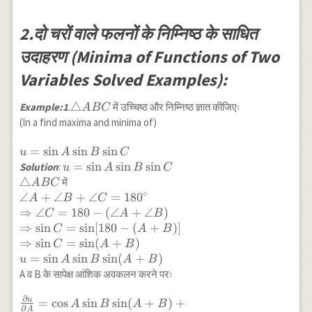
2.दो चरों वाले फलनों के निम्निष्ठ के साधित
उदाहरण (Minima of Functions of Two
Variables Solved Examples):
\triangle
△
Example:1
.
में उच्चिष्ठ और निम्निष्ठ ज्ञात कीजिएः
A
BC
ABC
(In a find maxima and minima of)
u=\sin
=
s
i
n
s
i
n
s
i
n
u
A
B
C
A \sin
u=\sin
=
s
i
n
s
i
n
s
i
n
Solution
:
u
A
B
C
B \sin
A \sin B
△
में
A
BC
C
\sin C
∘
\angle
∠
+
∠
+
∠
=
18
0
A
B
C
\\
A+\angle
⇒
∠
=
180
−
(
∠
+
∠
)
C
A
B
\triangle
B+\angle
⇒
s
i
n
=
s
i
n
[
180
−
(
+
)]
C
A
B
ABC
C=180^{\circ}
⇒
s
i
n
=
s
i
n
(
+
)
C
A
B
\\
=
s
i
n
s
i
n
s
i
n
(
+
)
u
A
B
A
B
\Rightarrow
A व B के सापेक्ष आंशिक अवकलन करने परः
\angle C=180-
(\angle
∂
u
\frac{\partial u}
=
c
o
s
s
i
n
s
i
n
(
+
)
+
A
B
A
B
∂
A