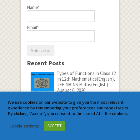
Name*
Email*
Recent Posts
Types of Functions in Class 12
In 12th Mathematics(English),
JEE MAINS Maths(English)
August 6, 2026
1.Types of Functions in Class
12 In this article Types
[…]
We use cookies on our website to give you the most relevant
No Comments
experience by remembering your preferences and repeat visits.
By clicking “Accept”, you consent to the use of ALL the cookies.
7 Secret Mindset to Master
Mathematics:A Step-by-Step
Guide
Cookie settings
ACCEPT
In Mathematics Tips
August 5, 2026