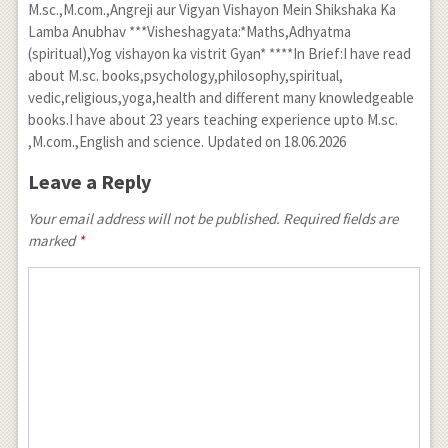
M.sc.,M.com.,Angreji aur Vigyan Vishayon Mein Shikshaka Ka
Lamba Anubhav ***Visheshagyata:*Maths,Adhyatma
(spiritual),Yog vishayon ka vistrit Gyan* ****In Brief:I have read
about M.sc. books,psychology,philosophy,spiritual,
vedic,religious,yoga,health and different many knowledgeable
books.I have about 23 years teaching experience upto M.sc.
,M.com.,English and science. Updated on 18.06.2026
Leave a Reply
Your email address will not be published. Required fields are
marked
*