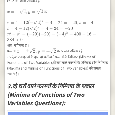
r=-20<0 अतः उच्चिष्ठ है।
1\right)^3=1
(-4)^2=400-16 \\
\\ \Rightarrow
\Rightarrow r t-
x=-
=
−
2
,
=
2
पर
x
y
x^2-1=1
s^2=384>0
\sqrt{2},
\Rightarrow
2
y=\sqrt{2}
r=4-12(-
=
4
−
12
(
−
2
)
=
4
−
24
=
−
20
,
=
−
4
r
s
x^2=2
\sqrt{2})^2=4-
2
=
4
−
12
(
2
)
=
4
−
24
=
−
20
t
\Rightarrow
24=-20, s=-4 \\
2
2
−
=
(
−
20
)
(
−
20
)
−
(
−
4
)
=
400
−
16
=
r
t
s
x=\pm
t=4-
384
>
0
\sqrt{2}
12(\sqrt{2})^2=4-
अतः उच्चिष्ठ है।
24=-20 \\ r t-
x=\pm
=
±
2
,
=
∓
2
फलतः
पर फलन उच्चिष्ठ है।
x
y
s^2=(-20)(-20)-
\sqrt{2}
उपर्युक्त उदाहरणों के द्वारा दो चरों वाले फलनों के निम्निष्ठ (Minima of
(-4)^2=400-
,y=\mp
Functions of Two Variables),दो चरों वाले फलनों के उच्चिष्ठ और निम्निष्ठ
16=384>0
\sqrt{2}
(Maxima and Minima of Functions of Two Variables) को समझ
सकते हैं।
3.दो चरों वाले फलनों के निम्निष्ठ के सवाल
(Minima of Functions of Two
Variables Questions):