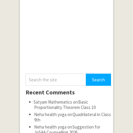
Recent Comments
Satyam Mathematics
on
Basic
Proportionality Theorem Class 10
Neha health yoga
on
Quadrilateral in Class
9th
Neha health yoga
on
Suggestion for
JoSAA Counselling 2026