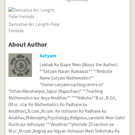
Derivative Arc Length Polar
Formula
About Author
Satyam
Lekhak Ke Baare Mein (About the Author)
**Satyam Narain Kumawat** **Website
Name:Satyam Mathematics**
*Owner:satyamcoachingcentre.in*
*Sthan:Manoharpur,Jaipur (Rajasthan)* **Teaching
Mathematics aur Anya Anubhav** ***Shiksha:**B.sc.,B.Ed.,
(M.sc. star Ke Mathematics Ko Padhane ka
Anubhav),B.com.,M.com. Ke vishayon Ko Padhane ka
Anubhav,Philosophy,Psychology,Religious,sanskriti Mein Gahri
Ruchi aur Adhyayan ***Anubhav:**phichale 23 varshon se
M.sc.,M.com.,Angreji aur Vigyan Vishayon Mein Shikshaka Ka