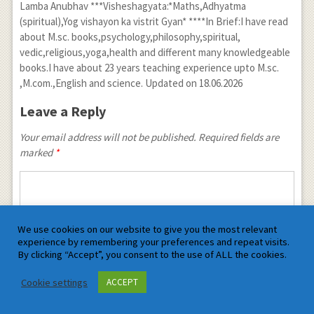
Lamba Anubhav ***Visheshagyata:*Maths,Adhyatma
(spiritual),Yog vishayon ka vistrit Gyan* ****In Brief:I have read
about M.sc. books,psychology,philosophy,spiritual,
vedic,religious,yoga,health and different many knowledgeable
books.I have about 23 years teaching experience upto M.sc.
,M.com.,English and science. Updated on 18.06.2026
Leave a Reply
Your email address will not be published. Required fields are
marked
*
We use cookies on our website to give you the most relevant
experience by remembering your preferences and repeat visits.
By clicking “Accept”, you consent to the use of ALL the cookies.
Cookie settings
ACCEPT