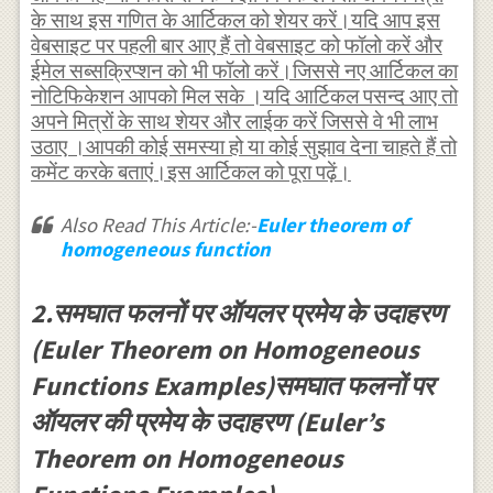
x}+y
\\ \frac{\partial
के साथ इस गणित के आर्टिकल को शेयर करें।यदि आप इस
\frac{\partial
वेबसाइट पर पहली बार आए हैं तो वेबसाइट को फॉलो करें और
f}{\partial
ईमेल सब्सक्रिप्शन को भी फॉलो करें।जिससे नए आर्टिकल का
f}{\partial
y}=x^{n}
नोटिफिकेशन आपको मिल सके ।यदि आर्टिकल पसन्द आए तो
y}=n x^{n}
F^{\prime}
अपने मित्रों के साथ शेयर और लाईक करें जिससे वे भी लाभ
F\left(\frac{y}
(\frac{y}{x})
उठाए ।आपकी कोई समस्या हो या कोई सुझाव देना चाहते हैं तो
{x}\right) \\
\cdot \frac{1}{x}
कमेंट करके बताएं।इस आर्टिकल को पूरा पढ़ें।
\Rightarrow x
\cdots(2)
\frac{\partial
Also Read This Article:-
Euler theorem of
homogeneous function
f}{\partial
x}+y
2.समघात फलनों पर ऑयलर प्रमेय के उदाहरण
\frac{\partial
f}{\partial
(Euler Theorem on Homogeneous
y}=nf
Functions Examples)समघात फलनों पर
ऑयलर की प्रमेय के उदाहरण (Euler’s
Theorem on Homogeneous