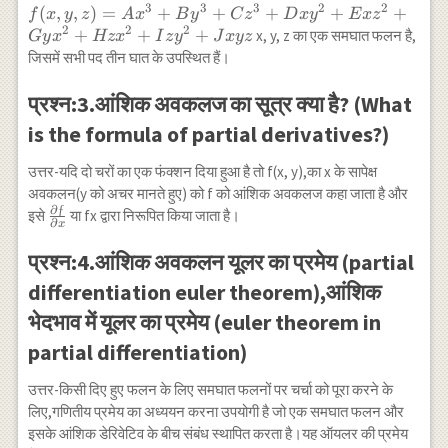
3
3
3
2
2
z) =
(
,
,
)
=
+
+
+
+
+
{20} u
f
x
y
z
A
x
B
y
C
z
D
x
y
E
x
z
Ax^{3}
2
2
2
+
+
+
x, y, z का एक समघात फलन है,
G
y
x
Hz
x
I
z
y
J
x
yz
+
जिसमें सभी पद तीन घात के उपस्थित हैं।
By^{3}
+
प्रश्न:3.आंशिक अवकलज का सूत्र क्या है? (What
Cz^{3}
is the formula of partial derivatives?)
+
Dxy^{2}
उत्तर-यदि दो चरों का एक फंक्शन दिया हुआ है तो f(x, y),का x के सापेक्ष
+
अवकलन(y को अचर मानते हुए) को f को आंशिक अवकलज कहा जाता है और
Exz^{2}
∂
ƒ
\frac{∂ƒ}
इसे
या fx द्वारा निरूपित किया जाता है।
+
∂
x
{∂x}
Gyx^{2}
प्रश्न:4.आंशिक अवकलन यूलर का प्रमेय (partial
+
Hzx^{2}
differentiation euler theorem),आंशिक
+
भेदभाव में यूलर का प्रमेय (euler theorem in
Izy^{2}
+ Jxyz
partial differentiation)
उत्तर-किसी दिए हुए फलन के लिए समघात फलनों पर चर्चा को पूरा करने के
लिए,गणितीय प्रमेय का अध्ययन करना उपयोगी है जो एक समघात फलन और
इसके आंशिक डेरिवेटिव के बीच संबंध स्थापित करता है।यह ऑयलर की प्रमेय