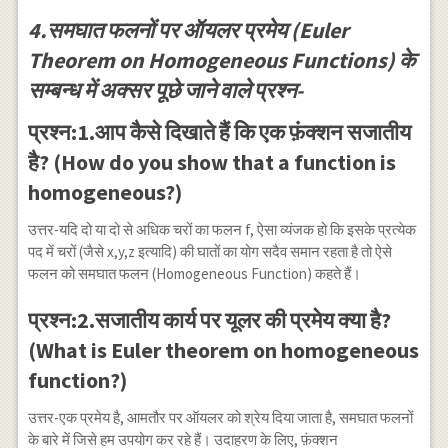
\frac{\left(x^{\frac{1}
4.समघात फलनों पर ऑयलर प्रमेय (Euler
{4}}+y^{\frac{1}
Theorem on Homogeneous Functions) के
{4}}\right)\left(x^{\frac{1}
{5}}+y^{\frac{1}
सम्बन्ध में अक्सर पूछे जाने वाले प्रश्न-
{5}}\right)}
प्रश्न:1.आप कैसे दिखाते हैं कि एक फ़ंक्शन सजातीय
{\left(x^{\frac{1}
है? (How do you show that a function is
{5}}+y^{\frac{1}
homogeneous?)
{5}}\right)^{2}} \\
\Rightarrow x \frac{\partial
उत्तर-यदि दो या दो से अधिक चरों का फलन f, ऐसा व्यंजक हो कि इसके प्रत्येक
u}{\partial x}+y
पद में चरों (जैसे x,y,z इत्यादि) की घातों का योग सदैव समान रहता है तो ऐसे
फलन को समघात फलन (Homogeneous Function) कहते हैं।
\frac{\partial y}{\partial
y}=\frac{1}
प्रश्न:2.सजातीय कार्य पर यूलर की प्रमेय क्या है?
{20}\left(\frac{x^{\frac{1}
(What is Euler theorem on homogeneous
{4}}+y^{\frac{1}{4}}}
function?)
{x^{\frac{1}
{5}}+y^{\frac{1}
उत्तर-एक प्रमेय है, आमतौर पर ऑयलर को श्रेय दिया जाता है, समघात फलनों
{5}}}\right) \\ =\frac{1}
f (x, y,
के बारे में जिसे हम उपयोग कर रहे हैं। उदाहरण के लिए, फ़ंक्शन