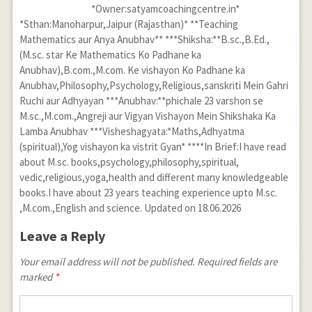
*Owner:satyamcoachingcentre.in*
*Sthan:Manoharpur,Jaipur (Rajasthan)* **Teaching
Mathematics aur Anya Anubhav** ***Shiksha:**B.sc.,B.Ed.,
(M.sc. star Ke Mathematics Ko Padhane ka
Anubhav),B.com.,M.com. Ke vishayon Ko Padhane ka
Anubhav,Philosophy,Psychology,Religious,sanskriti Mein Gahri
Ruchi aur Adhyayan ***Anubhav:**phichale 23 varshon se
M.sc.,M.com.,Angreji aur Vigyan Vishayon Mein Shikshaka Ka
Lamba Anubhav ***Visheshagyata:*Maths,Adhyatma
(spiritual),Yog vishayon ka vistrit Gyan* ****In Brief:I have read
about M.sc. books,psychology,philosophy,spiritual,
vedic,religious,yoga,health and different many knowledgeable
books.I have about 23 years teaching experience upto M.sc.
,M.com.,English and science. Updated on 18.06.2026
Leave a Reply
Your email address will not be published. Required fields are
marked
*