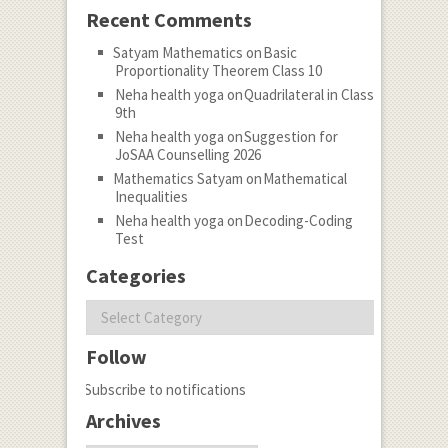
Recent Comments
Satyam Mathematics
on
Basic
Proportionality Theorem Class 10
Neha health yoga
on
Quadrilateral in Class
9th
Neha health yoga
on
Suggestion for
JoSAA Counselling 2026
Mathematics Satyam
on
Mathematical
Inequalities
Neha health yoga
on
Decoding-Coding
Test
Categories
Categories
Follow
Subscribe to notifications
Archives