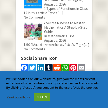
August 6, 2026
1.Types of Functions in Class
12 In this article Types
[…]
No Comments
7 Secret Mindset to Master
Mathematics:A Step-by-Step
Guide
In Mathematics Tips
August 5, 2026
1.मैथेमेटिक्स में महारत हासिल करने के लिए 7 गुप्त
[…]
No Comments
Social Share Icon
Facebook
Twitter
LinkedIn
Tumblr
Reddit
WhatsApp
Pinterest
Email
Share
We use cookies on our website to give you the most relevant
experience by remembering your preferences and repeat visits.
Satyam Mathematics
By clicking “Accept”, you consent to the use of ALL the cookies.
Cookie settings
ACCEPT