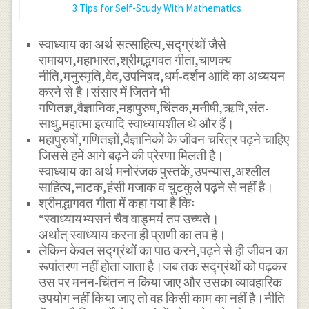
3 Tips for Self-Study With Mathematics
स्वाध्याय का अर्थ सत्साहित्य,सद्ग्रंथों जैसे
रामायण,महाभारत,श्रीमद्भगवत गीता,चाणक्य
नीति,मनुस्मृति,वेद,उपनिषद,धर्म-दर्शन आदि का अध्ययन
करने से है।संसार में जितने भी
गणितज्ञ,वैज्ञानिक,महापुरुष,चिंतक,मनीषी,ऋषि,संत-
साधु,महात्मा इत्यादि स्वाध्यायशील थे और हैं।
महापुरुषों,गणितज्ञों,वैज्ञानिकों के जीवन चरित्र पढ़ने चाहिए
जिससे हमें आगे बढ़ने की प्रेरणा मिलती है।
स्वाध्याय का अर्थ मनोरंजक पुस्तकें,उपन्यास,अश्लील
साहित्य,नाटक,हंसी मजाक व चुटकुले पढ़ने से नहीं है।
श्रीमद्भागवत गीता में कहा गया है किः
“स्वाध्यायभ्यसनं चैव वाङ्मयं तप उच्यते।
अर्थात् स्वाध्याय करना ही प्राणी का तप है।
लेकिन केवल सद्ग्रंथों का पाठ करने,पढ़ने से ही जीवन का
रूपांतरण नहीं होता जाता है।जब तक सद्ग्रंथों को पढ़कर
उस पर मनन-चिंतन न किया जाए और उसका व्यावहारिक
उपयोग नहीं किया जाए तो वह किसी काम का नहीं है।नीति