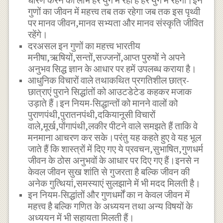
धारण करने का लाभ हर युग में रहा है हर युग में रहेगा।इन
गुणों का जीवन में महत्त्व तब तक रहेगा जब तक इस पृथ्वी
पर मानव जीवन,मानव सभ्यता और मानव संस्कृति जीवित
रहेंगे।
दरअसल इन गुणों का महत्त्व भारतीय
मनीषा,ऋषियों,सन्तों,सज्जनों,आप्त पुरुषों ने अपने
अनुभव सिद्ध ज्ञान के आधार पर हमें उपलब्ध कराया है।
आधुनिक विचारों वाले तथाकथित प्रगतिशील छात्र-
छात्राएं पुराने सिद्धांतों को आउटडेटेड कहकर मजाक
उड़ाते हैं।इन नियम-सिद्धान्तों को मानने वालों को
पुराणपंथी,पुरातनपंथी,दकियानूसी विचारों
वाले,मूर्ख,पोंगापंथी,लकीर पीटने वाले समझते हैं ताकि वे
मनमाना आचरण कर सके।परंतु यह कहते हुए वे यह भूल
जाते हैं कि शास्त्रों में दिए गए ये प्रवचन,सुभाषित,गुणधर्म
जीवन के ठोस अनुभवों के आधार पर दिए गए हैं।इनसे न
केवल जीवन सुख शांति से गुजरता है बल्कि जीवन की
अनेक गुत्थियां,समस्याएं सुलझाने में भी मदद मिलती है।
इन नियम-सिद्धांतों और गुणधर्मों का न केवल जीवन में
महत्त्व है बल्कि गणित के अध्ययन तथा अन्य विषयों के
अध्ययन में भी सहायता मिलती हैं।