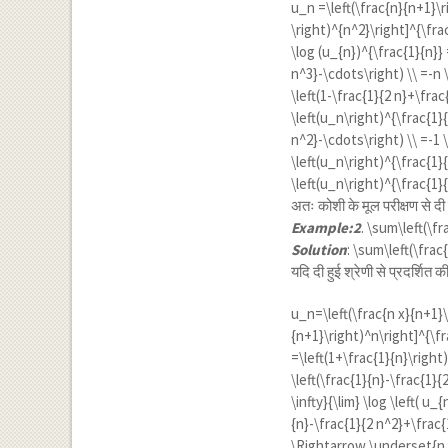
u_n =\left(\frac{n}{n+1}\ri
\right)^{n^2}\right]^{\frac
\log (u_{n})^{\frac{1}{n}} 
n^3}-\cdots\right) \\ =-n 
\left(1-\frac{1}{2 n}+\fra
\left(u_n\right)^{\frac{1}
n^2}-\cdots\right) \\ =-1 
\left(u_n\right)^{\frac{1}
\left(u_n\right)^{\frac{1}
अतः कोशी के मूल परीक्षण से दी
Example:2
.
\sum\left(\fr
Solution
:
\sum\left(\frac
यदि दी हुई श्रेणी से प्रदर्शित 
u_n=\left(\frac{n x}{n+1}\
{n+1}\right)^n\right]^{\fra
=\left(1+\frac{1}{n}\right)
\left(\frac{1}{n}-\frac{1}
\infty}{\lim} \log \left( u
{n}-\frac{1}{2 n^2}+\frac{
\Rightarrow \underset{n \r