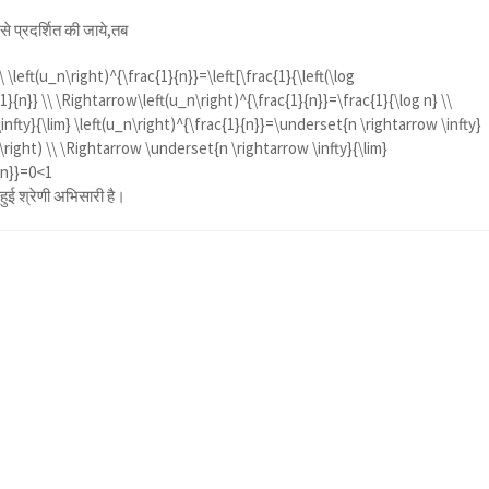
से प्रदर्शित की जाये,तब
 \left(u_n\right)^{\frac{1}{n}}=\left[\frac{1}{\left(\log
{1}{n}} \\ \Rightarrow\left(u_n\right)^{\frac{1}{n}}=\frac{1}{\log n} \\
nfty}{\lim} \left(u_n\right)^{\frac{1}{n}}=\underset{n \rightarrow \infty}
n}\right) \\ \Rightarrow \underset{n \rightarrow \infty}{\lim}
{n}}=0<1
 हुई श्रेणी अभिसारी है।