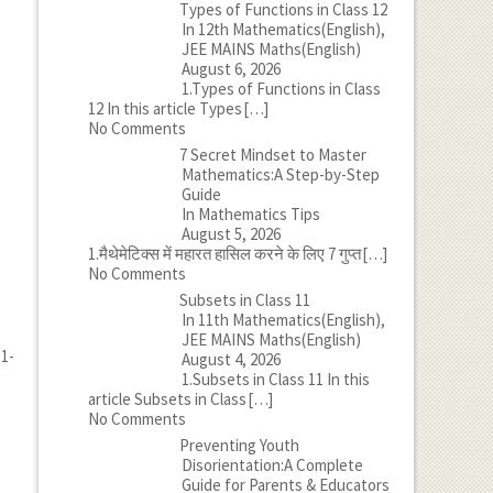
Types of Functions in Class 12
In 12th Mathematics(English),
JEE MAINS Maths(English)
August 6, 2026
1.Types of Functions in Class
12 In this article Types
[…]
No Comments
7 Secret Mindset to Master
Mathematics:A Step-by-Step
Guide
In Mathematics Tips
August 5, 2026
1.मैथेमेटिक्स में महारत हासिल करने के लिए 7 गुप्त
[…]
No Comments
Subsets in Class 11
In 11th Mathematics(English),
JEE MAINS Maths(English)
=1-
August 4, 2026
1.Subsets in Class 11 In this
article Subsets in Class
[…]
No Comments
Preventing Youth
Disorientation:A Complete
Guide for Parents & Educators