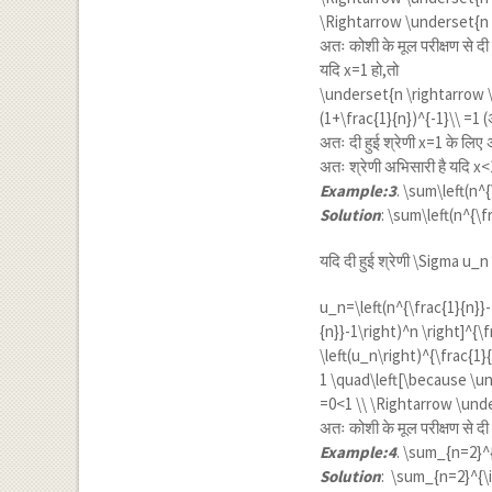
\Rightarrow \underset{n \r
अतः कोशी के मूल परीक्षण से द
यदि x=1 हो,तो
\underset{n \rightarrow \i
(1+\frac{1}{n})^{-1}\\ =1
(
अतः दी हुई श्रेणी x=1 के लिए
अतः श्रेणी अभिसारी है यदि x
Example:3
.
\sum\left(n^{
Solution
:
\sum\left(n^{\f
यदि दी हुई श्रेणी
\Sigma u_n
u_n=\left(n^{\frac{1}{n}}-1
{n}}-1\right)^n \right]^{\
\left(u_n\right)^{\frac{1}{
1 \quad\left[\because \und
=0<1 \\ \Rightarrow \under
अतः कोशी के मूल परीक्षण से दी
Example:4
.
\sum_{n=2}^{\
Solution
:
\sum_{n=2}^{\in