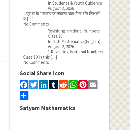
In Students & Youth Guidence
August 3, 2026
1.युवाओं के भटकाव को रोकना:माता-पिता और शिक्षकों
के
[…]
No Comments
Revisiting Irrational Numbers
Class 10
In 10th Mathematics(English)
August 2, 2026
1.Revisiting Irrational Numbers
Class 10 In this
[…]
No Comments
Social Share Icon
Facebook
Twitter
LinkedIn
Tumblr
Reddit
WhatsApp
Pinterest
Email
Share
Satyam Mathematics