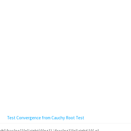
Test Convergence from Cauchy Root Test
eft(\frac{n+1}{n}\right)^{n+1}-\frac{n+1}{n}\right\}^{-n}