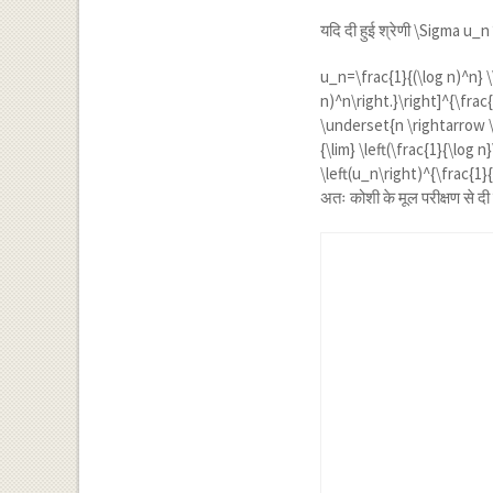
यदि दी हुई श्रेणी
\Sigma u_n
u_n=\frac{1}{(\log n)^n} \\
n)^n\right.}\right]^{\frac
\underset{n \rightarrow \i
{\lim} \left(\frac{1}{\log 
\left(u_n\right)^{\frac{1}
अतः कोशी के मूल परीक्षण से दी