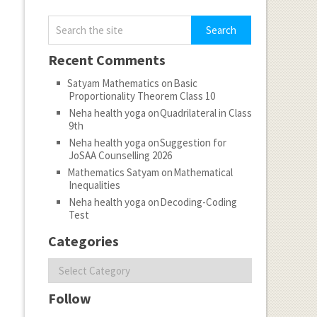
Recent Comments
Satyam Mathematics
on
Basic
Proportionality Theorem Class 10
Neha health yoga
on
Quadrilateral in Class
9th
Neha health yoga
on
Suggestion for
JoSAA Counselling 2026
Mathematics Satyam
on
Mathematical
Inequalities
Neha health yoga
on
Decoding-Coding
Test
Categories
Categories
Follow