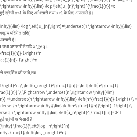
ightarrow \infty}{\lim} \log \left( u_{n}\right)^{\frac{1}{n}}=x
ी हुई श्रेणी x<1 के लिए अभिसारी तथा x>1 के लिए अपसारी है।
nfty}{\lim} \log \left( u_{n}\right)=\underset{n \rightarrow \infty}{\lim}
अशून्य परिमित राशि)
 अपसारी है।
<1 तथा अपसारी है यदि
x \geq 1
\frac{1}{n}}-1\right)^n
rac{1}{n}}-1\right)^n
से प्रदर्शित की जाये,तब
\right)^n \\ \left(u_n\right)^{\frac{1}{n}}=\left[\left(n^{\frac{1}
frac{1}{n}} \\ \Rightarrow \underset{n \rightarrow \infty}{\lim}
n}} =\underset{n \rightarrow \infty}{\lim} \left(n^{\frac{1}{n}}-1\right) \\ 
erset{n \rightarrow \infty}{\lim} \left(n^{\frac{1}{n}}\right)=1\right] \\
set{n \rightarrow \infty}{\lim} \left(u_n\right)^{\frac{1}{n}}=0<1
 हुई श्रेणी अभिसारी है।
infty} \frac{1}{\left(\log _n\right)^n}
fty} \frac{1}{\left(\log _n\right)^n}