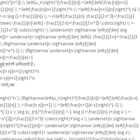
ght)^{n^2} \\ \left(u_n\right)^{\frac{1}{n}} =\left[\left(\frac{n}{n+1}
{1}{n}} \\ =\left(\frac{n}{n+1}\right)^n \\ =\left(\frac{n+1}{n}\right)^{-n} \
=-n \log (1+\frac{1}{n}) \\ =-n\left(\frac{1}{n}-\frac{1}{2 n^2}+\frac{1}{3
\times \frac{1}{n}\left(1-\frac{1}{2 n}+\frac{1}{3 n^2}-\cdots\right) \\ =-
c{1}{3 n^2}-\cdots\right) \\ \underset{n \rightarrow \infty}{\lim} \log
{n}}=-\underset{n \rightarrow \infty}{\lim} \left(1-\frac{1}{2 n}+\frac{1}{3
\\ \Rightarrow \underset{n \rightarrow \infty}{\lim}
{n}}=e^{-1} \\ \Rightarrow \underset{n \rightarrow \infty}{\lim}
{n}}=\frac{1}{e}<1
 हुई श्रेणी अभिसारी है।
ac{n x}{n+1}\right)^n
{n x}{n+1}\right)^n
की जाये,तब
right)^n \\ \Rightarrow\left(u_n\right)^{\frac{1}{n}}=\left[\left(\frac{n x}
c{1}{n}} \\ =\frac{n x}{n+1} \\ =\left(\frac{n+1}{n x}\right)^{-1} \\
^{-1} x \\ \log (u_{n})^{\frac{1}{n}} =-1 \log (1+\frac{1}{n} )+\log x \\ =-
{2 n^{2}}+\frac{1}{3 n^3}-\cdots\right)+\log x \\ \underset{n \rightarrow
_{n}\right)^{\frac{1}{n}}=-\underset{n \rightarrow \infty}{\lim} \left(\frac{1}
1}{3 n^3}-\cdots\right)+ \underset{n \rightarrow \infty}{\lim} \log x\\
ightarrow \infty}{\lim} \log \left( u_{n}\right)^{\frac{1}{n}}=0+\log x \\