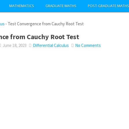
MATHEMATICS
GRADUATE MATHS
POST-GRADUATE MATHS
lus
-
Test Convergence from Cauchy Root Test
nce from Cauchy Root Test
June 18, 2023
Differential Calculus
No Comments