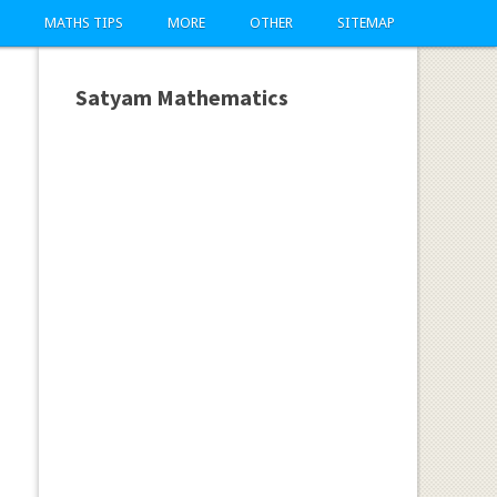
MATHS TIPS
MORE
OTHER
SITEMAP
Satyam Mathematics