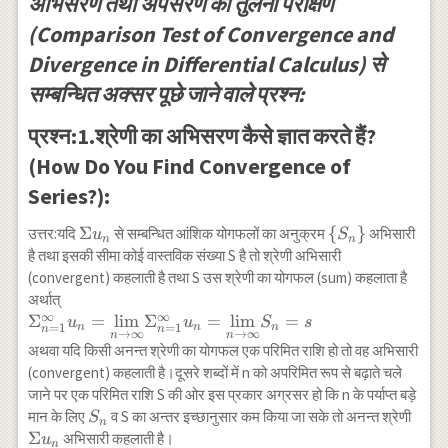
अभिसरण तथा अपसरण का तुलना परीक्षण
(Comparison Test of Convergence and
Divergence in Differential Calculus) से
सम्बन्धित अक्सर पूछे जाने वाले प्रश्न:
प्रश्न:1.श्रेणी का अभिसरण कैसे ज्ञात करते हैं?
(How Do You Find Convergence of
Series?):
\Sigma
Σ
\
{
}
उत्तर:यदि
से सम्बन्धित आंशिक योगफलों का अनुक्रम
अभिसारी
u
S
n
n
u_n
{S_{n}
है तथा इसकी सीमा कोई वास्तविक संख्या S है तो श्रेणी अभिसारी
\}
(convergent) कहलाती है तथा S उस श्रेणी का योगफल (sum) कहलाता है
अर्थात्
∞
∞
\Sigma_{n=1}^{\infty}
Σ
=
l
i
m
Σ
=
l
i
m
=
u
u
S
s
=
1
=
1
n
n
n
n
n
→
∞
→
∞
n
n
u_n=\underset{n
अथवा यदि किसी अनन्त श्रेणी का योगफल एक परिमित राशि हो तो वह अभिसारी
\rightarrow \infty}
(convergent) कहलाती है।दूसरे शब्दों में n को अपरिमित रूप से बढ़ाते चले
{\lim}
जाने पर एक परिमित राशि S की ओर इस प्रकार अग्रसर हो कि n के पर्याप्त बड़े
\Sigma_{n=1}^{\infty}
S_{n}
\Si
मान के लिए
व S का अन्तर इच्छानुसार कम किया जा सके तो अनन्त श्रेणी
S
n
u_n=\underset{n
u_n
Σ
अभिसारी कहलाती है।
u
\rightarrow \infty}
n