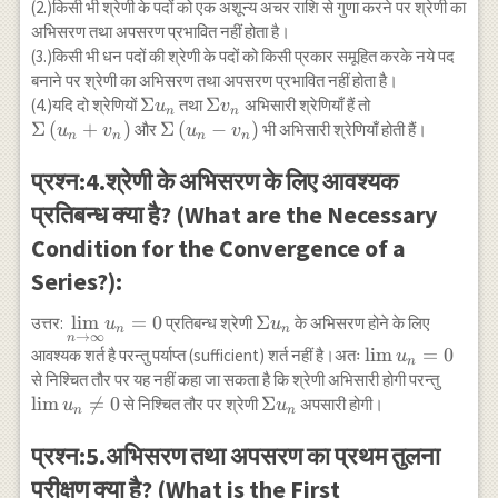
(2.)किसी भी श्रेणी के पदों को एक अशून्य अचर राशि से गुणा करने पर श्रेणी का
अभिसरण तथा अपसरण प्रभावित नहीं होता है।
(3.)किसी भी धन पदों की श्रेणी के पदों को किसी प्रकार समूहित करके नये पद
बनाने पर श्रेणी का अभिसरण तथा अपसरण प्रभावित नहीं होता है।
\Sigma
Σ
\Sigma
Σ
\Sigma
(4.)यदि दो श्रेणियों
तथा
अभिसारी श्रेणियाँ हैं तो
u
v
n
n
u_n
v_n
\left(u_n+v_{
Σ
(
+
)
\Sigma
Σ
(
−
)
और
भी अभिसारी श्रेणियाँ होती हैं।
u
v
u
v
n
n
n
n
\left(u_n-
v_{n}\right)
प्रश्न:4.श्रेणी के अभिसरण के लिए आवश्यक
प्रतिबन्ध क्या है? (What are the Necessary
Condition for the Convergence of a
Series?):
\underset{n
l
i
m
=
0
\Sigma
Σ
उत्तर:
प्रतिबन्ध श्रेणी
के अभिसरण होने के लिए
u
u
n
n
→
∞
n
\rightarrow
u_n
\lim
l
i
m
=
0
आवश्यक शर्त है परन्तु पर्याप्त (sufficient) शर्त नहीं है।अतः
u
n
\infty}
u_{n}=0
\lim
से निश्चित तौर पर यह नहीं कहा जा सकता है कि श्रेणी अभिसारी होगी परन्तु
{\lim}
u_{n}
l
i
m

=
0
\Sigma
Σ
से निश्चित तौर पर श्रेणी
अपसारी होगी।
u
u
n
n
u_n=0
\neq
u_n
0
प्रश्न:5.अभिसरण तथा अपसरण का प्रथम तुलना
परीक्षण क्या है? (What is the First