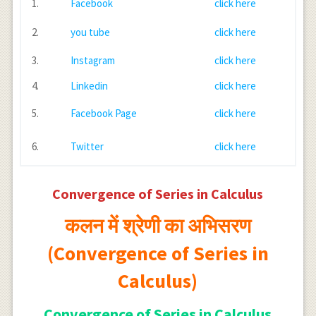
1.
Facebook
click here
\frac{1}{n
p}>\frac{1}
2.
you tube
click here
{2}+\frac{1}
{2}+\frac{1}
3.
Instagram
click here
{2}+\cdots
4.
Linkedin
click here
5.
Facebook Page
click here
6.
Twitter
click here
Convergence of Series in Calculus
कलन में श्रेणी का अभिसरण
(Convergence of Series in
Calculus)
Convergence of Series in Calculus