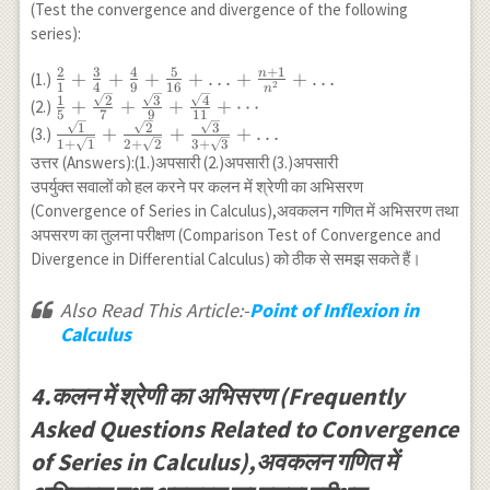
(Test the convergence and divergence of the following
series):
2
3
4
5
+
1
n
\frac{2}{1}+\frac{3}
+
+
+
+
…
+
+
…
(1.)
2
1
4
9
16
n
{4}+\frac{4}
\frac{1}
2
3
4
1
+
+
+
+
⋯
(2.)
5
7
9
11
{9}+\frac{5}
{5}+\frac{\sqrt{2}}
\frac{\sqrt{1}}
1
2
3
+
+
+
…
(3.)
{16}+\ldots+\frac{n+1}
1
+
1
2
+
2
3
+
3
{7}+\frac{\sqrt{3}}
{1+\sqrt{1}}+\frac{\sqrt{2}}
उत्तर (Answers):(1.)अपसारी (2.)अपसारी (3.)अपसारी
{n^2}+\ldots
{9}+\frac{\sqrt{4}}
{2+\sqrt{2}}+\frac{\sqrt{3}}
उपर्युक्त सवालों को हल करने पर कलन में श्रेणी का अभिसरण
{11}+\cdots
{3+\sqrt{3}}+\ldots
(Convergence of Series in Calculus),अवकलन गणित में अभिसरण तथा
अपसरण का तुलना परीक्षण (Comparison Test of Convergence and
Divergence in Differential Calculus) को ठीक से समझ सकते हैं।
Also Read This Article:-
Point of Inflexion in
Calculus
4.कलन में श्रेणी का अभिसरण (Frequently
Asked Questions Related to Convergence
of Series in Calculus),अवकलन गणित में