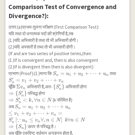
Comparison Test of Convergence and
Divergence?):
उत्तर:(a)प्रथम तुलना परीक्षण (First Comparison Test):
यदि तथा दो धनात्मक पदों की श्रेणियाँ है,तब
(1.)यदि अभिसारी है तथा तो भी अभिसारी होगी।
(2.)यदि अपसारी है तथा तो भी अपसारी होगी।
(If and are two series of positive terms,then
(1.)If is convergent and, then is also convergent
(2.)If is divergent then then is also divergent)
S_n=u_1+u_2+\cdots+u_n
=
+
+
⋯
+
S_n^{\
प्रमाण (Proof):(1.)माना कि
तथा
S
u
u
u
1
2
n
n
′
=
+
+
⋯
+
S
v
v
v
1
2
n
n
′
\Sigma
Σ
\left\{
{
}
चूँकि
अभिसारी है,अतः
अभिसारी होगा
v
S
n
n
′
v_{n}
S_{n}^{\prime}\right\}
\Rightarrow \left\{
⇒
{
}
परिबद्ध होगा
S
n
′
S_{n}^{\prime}\right\}
\Rightarrow
⇒
<
,
∀
∈
(k परिमित है)
S
k
n
N
n
S_{n}^{\prime}
S_n=u_1+u_2+\cdots+u_n
=
+
+
⋯
+
अब
S
u
u
u
1
2
n
n
<k, \forall n \in
\\ \leq
≤
+
+
⋯
+
=
v
v
v
1
2
n
N
v_1+v_2+\cdots+v_n
∵
′
[
≤
∀
,
∈
]
∀
∈
S
u
v
n
N
k
n
N
n
n
n
=S_n^{\prime}\left[\because
⇒
{
}
ऊपर से परिबद्ध है।
S
n
u_n \leq v_n \forall ,n \in
अब चूँकि एकदिष्ट वर्धमान अनुक्रम होता है,