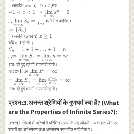
n
n
1
−
−
1
x
x
1}{x-1}
(i.)जबकि (when): -1<x<1,तब
-1<x<1
−
1
<
<
1
⇒
l
i
m
=
0
n
x
x
→
∞
n
\Rightarrow
1
∴
l
i
m
=
(परिमित काजिए)
S
n
1
−
\underset{n
x
→
∞
n
\Rightarrow
⇒
{
}
S
\rightarrow
n
\{S_{n}\}
x
≥
1
(ii) जबकि (when):
x
\infty}{\lim}
\geq
यदि x=1 हो तो ।
x^n=0 \\
1
S_n=1+1+\ldots+1=n
=
1
+
1
+
…
+
1
=
\therefore
S
n
n
∴
\\ \therefore
⇒
l
i
m
=
l
i
m
=
∞
\underset{n
S
n
n
→
∞
→
∞
n
n
\Rightarrow
\rightarrow
अतः दी हुई श्रेणी अपसारी होगी।
\underset{n
\infty}{\lim}
\underset{n
l
i
m
=
∞
n
यदि x>1, तब
x
\rightarrow \infty}
S_n=\frac{1}
→
∞
n
\rightarrow \infty}
n
−
1
x
=
l
i
m
=
l
i
m
=
∞
{\lim} S_n=
S
{1-x}
n
−
1
{\lim} x^n=\infty
x
→
∞
→
∞
n
n
\underset{n
अतः दी हुई श्रेणी अपसारी होगी।
\\ =\underset{n
\rightarrow \infty}
\rightarrow \infty}
{\lim} n=\infty
प्रश्न:3.अनन्त श्रेणियों के गुणधर्म क्या हैं? (What
{\lim}
S_{n}=\underset{n
are the Properties of Infinite Series?):
\rightarrow \infty}
{\lim} \frac{x^n-
उत्तर:(1.)किसी भी श्रेणी में परिमित संख्या के पद जोड़ने अथवा हटा लेने पर
1}{x-1}=\infty
श्रेणी का अभिसरण तथा अपसरण प्रभावित नहीं होता है।