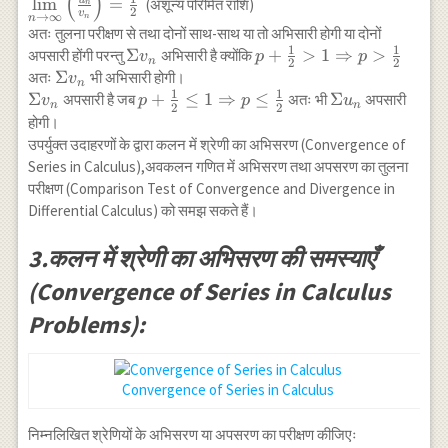
(
)
l
i
m
=
(अशून्य परिमित राशि)
\rightarrow \infty}
n
2
{n}\right)^{\frac{1}
v
→
∞
n
n
{\lim} \frac{\frac{1}
अतः तुलना परीक्षण से तथा दोनों साथ-साथ या तो अभिसारी होगी या दोनों
{2}}+1\right]}
{n^{p+\frac{1}{2}
1
1
\Sigma
Σ
p+\frac{1}
+
>
1
⇒
>
अपसारी होंगी परन्तु
अभिसारी है क्योंकि
v
p
p
n
2
2
}\left[\left(1+\frac{1}
v_n
{2}>1
\Sigma
Σ
अतः
भी अभिसारी होगी।
v
n
{n}\right)^{\frac{1}
\Rightarrow
1
1
v_n
\Sigma
Σ
p+\frac{1}
+
≤
1
⇒
≤
\Sigma
Σ
अपसारी है जब
अतः भी
अपसारी
v
p
p
u
n
n
2
2
{2}}+1\right]}}
p>\frac{1}
v_n
{2} \leq 1
u_n
होगी।
{\frac{1}
{2}
\Rightarrow
उपर्युक्त उदाहरणों के द्वारा कलन में श्रेणी का अभिसरण (Convergence of
{n^{p+\frac{1}{2}}}}
p \leq
Series in Calculus),अवकलन गणित में अभिसरण तथा अपसरण का तुलना
\\ =\underset{n
\frac{1}{2}
परीक्षण (Comparison Test of Convergence and Divergence in
\rightarrow \infty}
Differential Calculus) को समझ सकते हैं।
{\lim} \frac{1}{\left[
\left(1 +\frac{1}
3.कलन में श्रेणी का अभिसरण की समस्याएँ
{n}\right)^{\frac{1}
{2}}+1\right]}\\
(Convergence of Series in Calculus
\underset{n \rightarrow
Problems):
\infty}{\lim}
\left(\frac{u_n}
{v_{n}}\right)=\frac{1}
{2}
Convergence of Series in Calculus
निम्नलिखित श्रेणियों के अभिसरण या अपसरण का परीक्षण कीजिएः