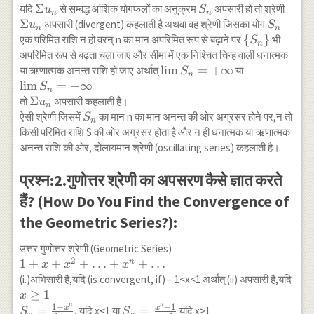
\Sigma
Σ
S_{n}
\Sig
यदि
से सम्बद्ध आंशिक योगफलों का अनुक्रम
अपसारी हो तो श्रेणी
u
S
{\lim} S_n=s
n
n
u_n
u_n
Σ
S_{n}
अपसारी (divergent) कहलाती है अथवा वह श्रेणी जिसका योग
u
S
n
n
\
{
}
एक परिमित राशि न हो वरन् n का मान अपरिमित रूप से बढ़ाने पर
भी
S
n
{S_{n}\}
अपरिमित रूप से बढ़ता चला जाए और सीमा में एक निश्चित चिन्ह वाली धनात्मक
\lim
l
i
m
=
+
∞
\lim
या ऋणात्मक अनन्त राशि हो जाए अर्थात्
या
S
n
S_n=+\infty
S_n=-
l
i
m
=
−
∞
S
n
\infty
\Sigma
Σ
तो
अपसारी कहलाती है।
u
n
u_n
S_{n}
ऐसी श्रेणी जिसमें
का मान n का मान अनन्त की ओर अग्रसर होने पर,न तो
S
n
किसी परिमित राशि S की ओर अग्रसर होता है और न ही धनात्मक या ऋणात्मक
अनन्त राशि की ओर, दोलायमान श्रेणी (oscillating series) कहलाती है।
प्रश्न:2.गुणोत्तर श्रेणी का अपसरण कैसे ज्ञात करते
हैं? (How Do You Find the Convergence of
the Geometric Series?):
उत्तर:गुणोत्तर श्रेणी (Geometric Series)
2
1+x+x^{2}+\ldots+x^{n}+\ldots
1
+
+
+
…
+
+
…
n
x
x
x
x \
(i.)अभिसारी है,यदि (is convergent, if) – 1<x<1 अर्थात् (ii) अपसारी है,यदि
S_n
≥
1
x
n
n
x^n
1
−
−
1
S_n=\frac{x^n-
x
x
=
=
, यदि x<1 या
यदि x>1
S
S