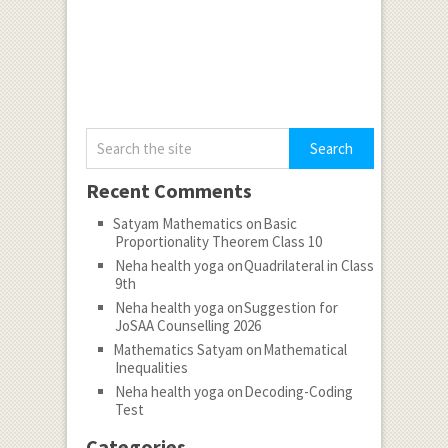
Recent Comments
Satyam Mathematics
on
Basic
Proportionality Theorem Class 10
Neha health yoga
on
Quadrilateral in Class
9th
Neha health yoga
on
Suggestion for
JoSAA Counselling 2026
Mathematics Satyam
on
Mathematical
Inequalities
Neha health yoga
on
Decoding-Coding
Test
Categories