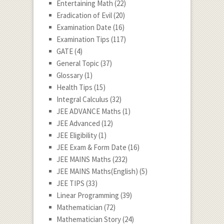
Entertaining Math
(22)
Eradication of Evil
(20)
Examination Date
(16)
Examination Tips
(117)
GATE
(4)
General Topic
(37)
Glossary
(1)
Health Tips
(15)
Integral Calculus
(32)
JEE ADVANCE Maths
(1)
JEE Advanced
(12)
JEE Eligibility
(1)
JEE Exam & Form Date
(16)
JEE MAINS Maths
(232)
JEE MAINS Maths(English)
(5)
JEE TIPS
(33)
Linear Programming
(39)
Mathematician
(72)
Mathematician Story
(24)