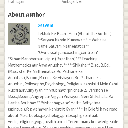
traffic jam
Ambuja Iyer
About Author
Satyam
Lekhak Ke Baare Mein (About the Author)
**Satyam Narain Kumawat** **Website
Name:Satyam Mathematics**
*Owner:satyamcoachingcentre.in*
*Sthan:Manoharpur,Jaipur (Rajasthan)* **Teaching
Mathematics aur Anya Anubhav** ***Shiksha:**B.sc.,B.Ed.,
(M.sc. star Ke Mathematics Ko Padhane ka
Anubhav),B.com.,M.com. Ke vishayon Ko Padhane ka
Anubhav,Philosophy,Psychology,Religious,sanskriti Mein Gahri
Ruchi aur Adhyayan ***Anubhav:**phichale 23 varshon se
M.sc.,M.com.,Angreji aur Vigyan Vishayon Mein Shikshaka Ka
Lamba Anubhav ***Visheshagyata:*Maths,Adhyatma
(spiritual),Yog vishayon ka vistrit Gyan* ****In Brief:I have read
about M.sc. books,psychology,philosophy,spiritual,
vedic,religious,yoga,health and different many knowledgeable
books.I have about 23 years teaching experience upto M.sc.