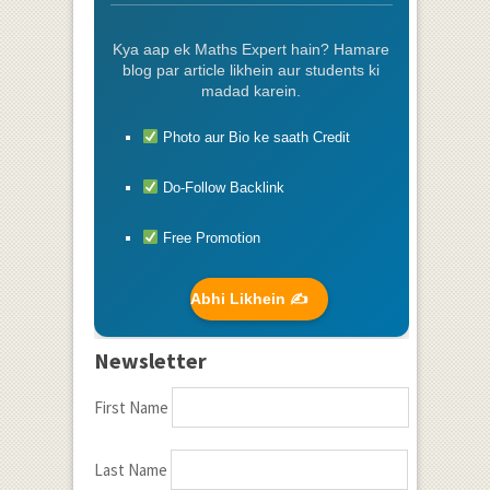
Kya aap ek Maths Expert hain? Hamare
blog par article likhein aur students ki
madad karein.
Photo aur Bio ke saath Credit
Do-Follow Backlink
Free Promotion
Abhi Likhein ✍️
Newsletter
First Name
Last Name