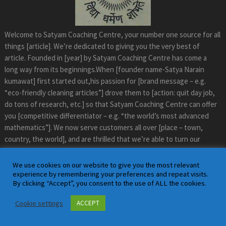
Welcome to Satyam Coaching Centre, your number one source for all
things [article]. We’re dedicated to giving you the very best of
article. Founded in [year] by Satyam Coaching Centre has come a
long way from its beginnings.When [founder name-Satya Narain
kumawat] first started out,his passion for [brand message – e.g.
“eco-friendly cleaning articles”] drove them to [action: quit day job,
do tons of research, etc.] so that Satyam Coaching Centre can offer
you [competitive differentiator – e.g. “the world’s most advanced
mathematics”]. We now serve customers all over [place – town,
country, the world], and are thrilled that we’re able to turn our
passion into [my/our] own website. [I/we] hope you enjoy [my/our]
products as much as [I/we] enjoy offering them to you. If you have
We use cookies on our website to give you the most relevant
any questions or comments, please don’t hesitate to contact
experience by remembering your preferences and repeat visits.
By clicking “Accept”, you consent to the use of ALL the cookies.
[me/us].
Cookie settings
ACCEPT
Satyam Mathematics