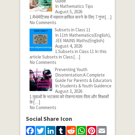
Guide
In Mathematics Tips
August 5, 2026
1.मैथेमेटिक्स में महारत हासिल करने के लिए 7 गुप्त
[…]
No Comments
Subsets in Class 11
In 11th Mathematics(English),
JEE MAINS Maths(English)
August 4, 2026
1.Subsets in Class 11 In this
article Subsets in Class
[…]
No Comments
Preventing Youth
Disorientation:A Complete
Guide for Parents & Educators
In Students & Youth Guidence
August 3, 2026
1.युवाओं के भटकाव को रोकना:माता-पिता और शिक्षकों
के
[…]
No Comments
Social Share Icon
Facebook
Twitter
LinkedIn
Tumblr
Reddit
WhatsApp
Pinterest
Email