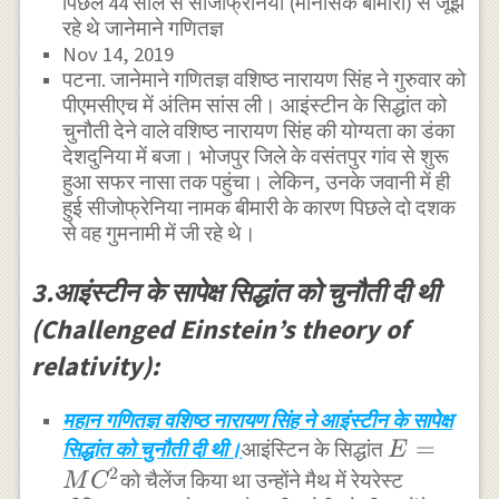
पिछले 44 साल से सीजोफ्रेनिया (मानसिक बीमारी) से जूझ
रहे थे जानेमाने गणितज्ञ
Nov 14, 2019
पटना. जानेमाने गणितज्ञ वशिष्ठ नारायण सिंह ने गुरुवार को
पीएमसीएच में अंतिम सांस ली। आइंस्टीन के सिद्धांत को
चुनौती देने वाले वशिष्ठ नारायण सिंह की योग्यता का डंका
देशदुनिया में बजा। भोजपुर जिले के वसंतपुर गांव से शुरू
हुआ सफर नासा तक पहुंचा। लेकिन, उनके जवानी में ही
हुई सीजोफ्रेनिया नामक बीमारी के कारण पिछले दो दशक
से वह गुमनामी में जी रहे थे।
3.आइंस्टीन के सापेक्ष सिद्धांत को चुनौती दी थी
(Challenged Einstein’s theory of
relativity):
महान गणितज्ञ वशिष्ठ नारायण सिंह ने आइंस्टीन के सापेक्ष
E=MC^2
=
सिद्धांत को चुनौती दी थी।
आइंस्टिन के सिद्धांत
E
2
को चैलेंज किया था उन्होंने मैथ में रेयरेस्ट
M
C