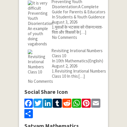
Preventing Youth
Disorientation:A Complete
Guide for Parents & Educators
In Students & Youth Guidence
August 3, 2026
1.युवाओं के भटकाव को रोकना:माता-
पिता और शिक्षकों के
[…]
No Comments
Revisiting Irrational Numbers
Class 10
In 10th Mathematics(English)
August 2, 2026
1.Revisiting Irrational Numbers
Class 10 In this
[…]
No Comments
Social Share Icon
Facebook
Twitter
LinkedIn
Tumblr
Reddit
WhatsApp
Pinterest
Email
Share
Satyam Mathematics