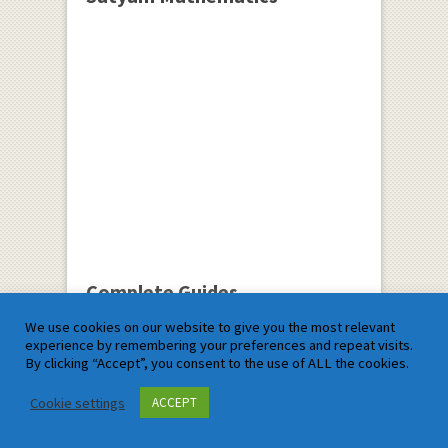
Complete Guides
We use cookies on our website to give you the most relevant
experience by remembering your preferences and repeat visits.
Comprehensive Study Guide
By clicking “Accept”, you consent to the use of ALL the cookies.
for Student:The Path to Success
Cookie settings
ACCEPT
Parametric Function
Derivative Example:Solved Example