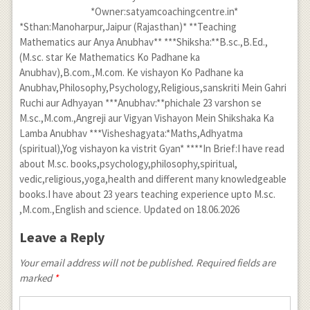
*Owner:satyamcoachingcentre.in*
*Sthan:Manoharpur,Jaipur (Rajasthan)* **Teaching
Mathematics aur Anya Anubhav** ***Shiksha:**B.sc.,B.Ed.,
(M.sc. star Ke Mathematics Ko Padhane ka
Anubhav),B.com.,M.com. Ke vishayon Ko Padhane ka
Anubhav,Philosophy,Psychology,Religious,sanskriti Mein Gahri
Ruchi aur Adhyayan ***Anubhav:**phichale 23 varshon se
M.sc.,M.com.,Angreji aur Vigyan Vishayon Mein Shikshaka Ka
Lamba Anubhav ***Visheshagyata:*Maths,Adhyatma
(spiritual),Yog vishayon ka vistrit Gyan* ****In Brief:I have read
about M.sc. books,psychology,philosophy,spiritual,
vedic,religious,yoga,health and different many knowledgeable
books.I have about 23 years teaching experience upto M.sc.
,M.com.,English and science. Updated on 18.06.2026
Leave a Reply
Your email address will not be published. Required fields are
marked
*