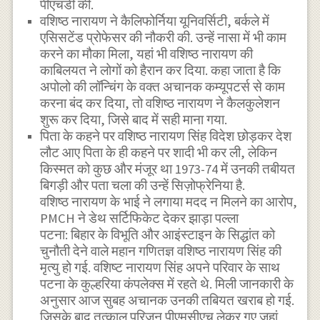
पीएचडी की.
वशिष्ठ नारायण ने कैलिफोर्निया यूनिवर्सिटी, बर्कले में
एसिसटेंड प्रोफेसर की नौकरी की. उन्‍हें नासा में भी काम
करने का मौका मिला, यहां भी वशिष्ठ नारायण की
काबिलयत ने लोगों को हैरान कर दिया. कहा जाता है कि
अपोलो की लॉन्चिंग के वक्त अचानक कम्यूपटर्स से काम
करना बंद कर दिया, तो वशिष्ठ नारायण ने कैलकुलेशन
शुरू कर दिया, जिसे बाद में सही माना गया.
पिता के कहने पर वशिष्ठ नारायण सिंह विदेश छोड़कर देश
लौट आए पिता के ही कहने पर शादी भी कर ली, लेकिन
किस्मत को कुछ और मंजूर था 1973-74 में उनकी तबीयत
बिगड़ी और पता चला की उन्हें सिज़ोफ्रेनिया है.
वशिष्ठ नारायण के भाई ने लगाया मदद न मिलने का आरोप,
PMCH ने डेथ सर्टिफिकेट देकर झाड़ा पल्ला
पटना: बिहार के विभूति और आइंस्टाइन के सिद्धांत को
चुनौती देने वाले महान गणितज्ञ वशिष्ठ नारायण सिंह की
मृत्यु हो गई. वशिष्ट नारायण सिंह अपने परिवार के साथ
पटना के कुल्हरिया कंपलेक्स में रहते थे. मिली जानकारी के
अनुसार आज सुबह अचानक उनकी तबियत खराब हो गई.
जिसके बाद तत्काल परिजन पीएमसीएच लेकर गए जहां