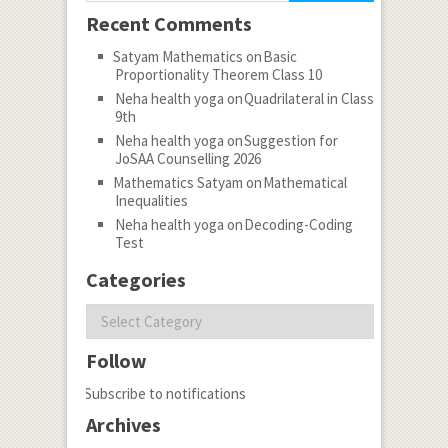
Recent Comments
Satyam Mathematics
on
Basic
Proportionality Theorem Class 10
Neha health yoga
on
Quadrilateral in Class
9th
Neha health yoga
on
Suggestion for
JoSAA Counselling 2026
Mathematics Satyam
on
Mathematical
Inequalities
Neha health yoga
on
Decoding-Coding
Test
Categories
Categories
Follow
Subscribe to notifications
Archives