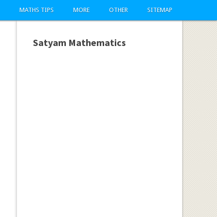
MATHS TIPS
MORE
OTHER
SITEMAP
Satyam Mathematics