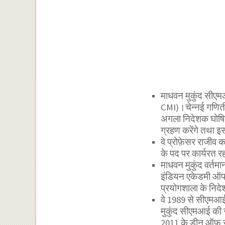
माधवन मुकुंद सीए
CMI)।चेन्नई गणिती
अगला निदेशक घोषित
ग्रहण करेंगे तथा इ
वे प्रोफ़ेसर राजीव
के पद पर कार्यरत रहक
माधवन मुकुंद वर्तम
इंडियन एकेडमी ऑफ स
प्रयोगशाला के निद
वे 1989 से सीएमआई 
मुकुंद सीएमआई की स्था
2011 के डीन ऑफ स्