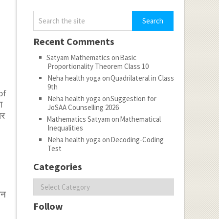
Recent Comments
Satyam Mathematics
on
Basic
Proportionality Theorem Class 10
Neha health yoga
on
Quadrilateral in Class
9th
of
Neha health yoga
on
Suggestion for
ा
JoSAA Counselling 2026
ार
Mathematics Satyam
on
Mathematical
Inequalities
Neha health yoga
on
Decoding-Coding
Test
Categories
Categories
वन
Follow