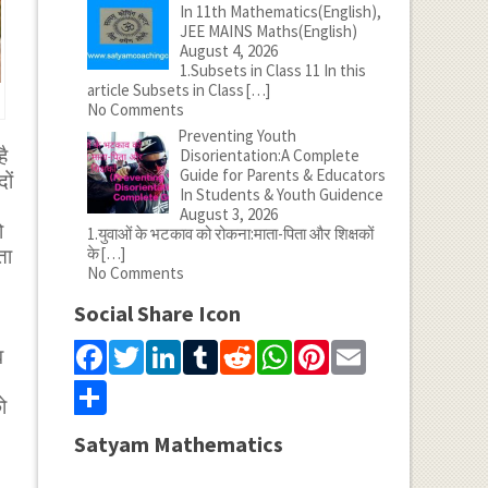
In 11th Mathematics(English),
JEE MAINS Maths(English)
August 4, 2026
1.Subsets in Class 11 In this
article Subsets in Class
[…]
No Comments
Preventing Youth
ै
Disorientation:A Complete
Guide for Parents & Educators
ों
In Students & Youth Guidence
August 3, 2026
ो
1.युवाओं के भटकाव को रोकना:माता-पिता और शिक्षकों
के
[…]
ता
No Comments
Social Share Icon
Facebook
Twitter
LinkedIn
Tumblr
Reddit
WhatsApp
Pinterest
Email
व
Share
ो
Satyam Mathematics