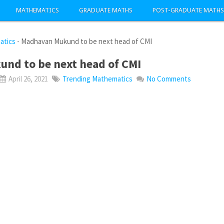
MATHEMATICS
GRADUATE MATHS
POST-GRADUATE MATHS
atics
-
Madhavan Mukund to be next head of CMI
nd to be next head of CMI
April 26, 2021
Trending Mathematics
No Comments