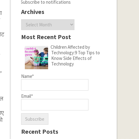
Subscribe to notifications
Archives
आ
य
Archives
सेट
Most Recent Post
Children Affected by
Technology:9 Top Tips to
Know Side Effects of
Technology
,
Name*
Email*
ेल
ाए
को
Recent Posts