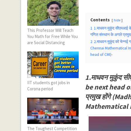
Contents
hide
1
1.माधवन मुकुंद सीएमआई क
This Professor Will Teach
गणित संस्थान के अगले प्र
You Math for Free While You
2
2.माधवन मुकुंद को चेन्न
are Social Distancing
Chennai Mathematical Ins
head of CMI)-
1.माधवन मुकुंद 
IIT students got jobs in
be next head of 
Corona period
प्रमुख होंगे (
Mathematical I
The Toughest Competition