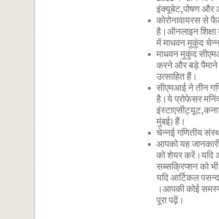
इंक्यूबेट,पोषण और
कोरोनावायरस से फैली
है।ऑनलाइन शिक्षा म
में माधवन मुकुंद चे
माधवन मुकुंद सीएमआई
करने और बड़े पैमा
उत्साहित हैं।
सीएमआई ने तीन गणितज
है।ये प्रोफेसर मनि
इंस्टाएसीट्यूट,कना
मुंबई) हैं।
चेन्नई गणितीय संस्
आपको यह जानकारी र
को शेयर करें।यदि 
सब्सक्रिप्शन को 
यदि आर्टिकल पसन्द
।आपकी कोई समस्या 
पूरा पढ़ें।