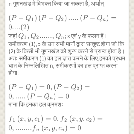
n गुणनखंड में विभक्त किया जा सकता है, अर्थात्
\left( P-
(
−
)
(
−
)
.....
(
−
)
=
P
Q
P
Q
P
Q
1
2
n
{ Q }_{
0....
(
2
)
1 }
{ Q
,
......
,
जहां
; x एवं y के फलन हैं।
Q
Q
Q
1
2
n
\right)
समीकरण (1),p के उन सभी मानों द्वारा सन्तुष्ट होगा जो कि
}_{ 1
(2) के किसी भी गुणनखंड को शून्य करने से प्राप्त होता है।
\left( P-
},{ Q
अतः समीकरण (1) का हल ज्ञात करने के लिए,हमको प्रथम
{ Q }_{
}_{ 2
घात के निम्नलिखित n, समीकरणों का हल प्राप्त करना
2 }
}......,
होगा:
\right)
{ Q
\left( P-{ Q
(
−
)
=
0
,
(
−
)
=
.....\left(
}_{ n
P
Q
P
Q
1
2
}_{ 1 }
P-{ Q
0
,
.....
(
−
)
=
0
}
P
Q
n
\right)
}_{ n }
माना कि इनका हल क्रमशः
=0,\left( P-
\right)
{ f }_{ 1
(
,
,
)
=
0
,
(
,
,
)
=
f
x
y
c
f
x
y
c
{ Q }_{ 2 }
1
1
2
2
=0....(2)
}\left(
0
,
........
(
,
,
)
=
0
f
x
y
c
\right)
n
n