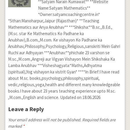
**Satyam Narain Kumawat** **Website
Name:Satyam Mathematics**
*Owner:satyamcoachingcentre.in*
*Sthan:Manoharpur,Jaipur (Rajasthan)* **Teaching
Mathematics aur Anya Anubhav** ***Shiksha:**B.sc.,B.Ed.,
(M.sc. star Ke Mathematics Ko Padhane ka
Anubhav),B.com.,M.com. Ke vishayon Ko Padhane ka
Anubhav,Philosophy,Psychology,Religious,sanskriti Mein Gahri
Ruchi aur Adhyayan ***Anubhav:**phichale 23 varshon se
M.sc.,M.com.,Angreji aur Vigyan Vishayon Mein Shikshaka Ka
Lamba Anubhav ***Visheshagyata:*Maths,Adhyatma
(spiritual),Yog vishayon ka vistrit Gyan* ****In Brief:I have read
about M.sc. books,psychology,philosophy,spiritual,
vedic,religious,yoga,health and different many knowledgeable
books.I have about 23 years teaching experience upto M.sc.
,M.com.,English and science. Updated on 18.06.2026
Leave a Reply
Your email address will not be published. Required fields are
marked
*