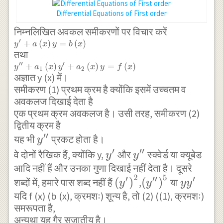
x+2vx
\frac { dv }
}^{ 2 }-16xy
Differential Equations of First order
\right) } \\
{ \sqrt {
} }{ 2\left(
\Rightarrow
निम्नलिखित अवकल समीकरणों पर विचार करें
1+v^{ 2 } }
x+2y
′
{ y }^{
+
(
)
=
(
)
v+x\frac {
y
a
x
y
b
x
} =\pm { {
\right) } \\
तथा
\prime
dv }{ dx }
}+a\left(
x } }dx
′′
′
\Rightarrow
{ y }^{
+
(
)
+
(
)
=
(
)
y
a
x
y
a
x
y
f
x
1
2
=-\frac {
x \right)
अज्ञात y (x) में।
\prime
p=\frac {
y=b\left(
\prime
\left( 2+v
समीकरण (1) प्रथम क्रम है क्योंकि इसमें उच्चतम व
-3\left( x+y
x \right)
}+{ a
अवकलज दिखाई देता है
\right) }{
}_{ 1
\right) \pm
एक प्रथम क्रम अवकलज है। उसी तरह, समीकरण (2)
\left( 1+2v
}\left( x
\sqrt { { x
द्वितीय क्रम है
\right) {
\right) } \\
′′
{ y
}^{ 2
यह भी
प्रकट होता है।
y }^{
y
\Rightarrow
\prime
}^{
′
′′
}-2xy+{ y
{ y
{ y
वे दोनों रैखिक हैं, क्योंकि y,
और
स्क्वेर्ड या क्यूबेड
y
y
x\frac { dv
}+{ a
\prime
}^{ 2 } } }{
आदि नहीं हैं और
उनका गुणा दिखाई नहीं देता है। दूसरे
}^{
}^{
}_{ 2
}{ dx } =-
2
5
′
′′
′
{
{
y{ y
\prime
(
)
(
)
2\left( x+2y
}\left( x
\prime
\prime
शब्दों में, हमारे पास शब्द नहीं हैं
,
या
y
y
y
y
\frac { \left(
\right)
\left(
\left(
}^{
}
यदि f (x) (b (x), क्रमशः) शून्य है, तो (2) ((1), क्रमशः)
\right) } \\
}
\prime
y=f\left(
2+v \right)
समरूपता है,
{ y
{ y
\prime
\Rightarrow
}
x \right)
}{ \left(
अन्यथा यह गैर सजातीय है।