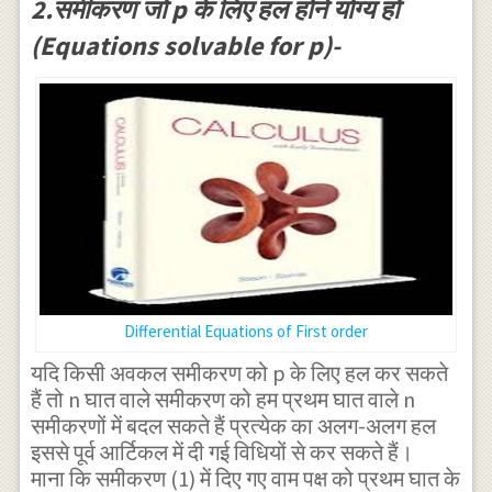
2.समीकरण जो p के लिए हल होने योग्य हों
}+......+
(Equations solvable for p)-
{ P }_{
n-1 }{
\left(
\frac {
dy }{ dx
} \right)
}=0....
(1)
Differential Equations of First order
यदि किसी अवकल समीकरण को p के लिए हल कर सकते
हैं तो n घात वाले समीकरण को हम प्रथम घात वाले n
समीकरणों में बदल सकते हैं प्रत्येक का अलग-अलग हल
इससे पूर्व आर्टिकल में दी गई विधियों से कर सकते हैं।
माना कि समीकरण (1) में दिए गए वाम पक्ष को प्रथम घात के