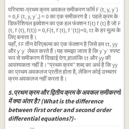
}{ { x } } \\
xy+2{ x }^{
c
y=vx\\
{ x }^{ 2 }+{
\Rightarrow
2 }+2{ y
परिभाषा-प्रथम क्रम अवकल समीकरण फॉर्म F (t, y, y˙)
\right)
\Rightarrow
y }^{ 2 }+xy-
= 0,F (t, y, y˙,) = 0 का एक समीकरण है। पहले क्रम के
v+x\frac {
}^{ 2 }+4xy
=0
\frac { dy }
डिफरेंशियल इक्वेशन का एक हल फंक्शन f(t) f (t) है जो F
c=0
dv }{ dx }
\right) } }{
(t, f (t), f(t)) = 0,F(t, f (t), f ′(t))=0, tt के हर मूल्य के
{ dx }
=v\pm { {
2\left( x+2y
लिए बनाता है।
=v+x\frac
x } }\sqrt {
\right) } \\
यहाँ, FF तीन वेरिएबल्स का एक फंक्शन है जिसे हम tt, yy
{ dv }{ dx }
1+{ v }^{ 2
और y˙y˙ लेबल करते हैं।यह समझा जाता है कि y˙y˙ स्पष्ट
\Rightarrow
\\
रूप से समीकरण में दिखाई देगा,हालांकि tt और yy की
} } \\
p=\frac {
\Rightarrow
आवश्यकता नहीं है।”प्रथम क्रम” शब्द का अर्थ है कि yy
\Rightarrow
-3\left( x+y
का प्रथम अवकलज प्रतीत होता है, लेकिन कोई उच्चतर
v+x\frac {
x\frac { dv
\right) \pm
क्रम अवकलज नहीं करता है।
dv }{ dx }
}{ dx }
\sqrt { 9{ x
=\frac {
=\pm { { x
5.प्रथम क्रम और द्वितीय क्रम के अवकल समीकरणों
}^{ 2
-2\left(
} }\sqrt {
में क्या अंतर है? (What is the difference
}+18xy+9{
2x+vx
1+{ v }^{ 2
between first order and second order
y }^{ 2
\right) }{
} } \\
}-4xy-8{ x
differential equations?)-
2\left(
\Rightarrow
}^{ 2 }-8{ y