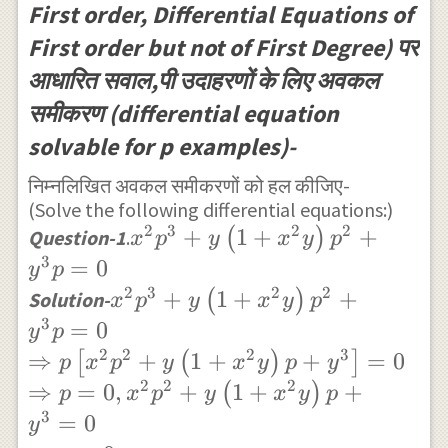
\right)
First order, Differential Equations of
{ f }_{ n
,{ f
First order but not of First Degree) पर
}\left(
}_{ 2
आधारित सवाल,पी उदाहरणों के लिए अवकल
x,y,{ c }
}\left(
समीकरण (differential equation
\right)
x,y,{ c
=0
solvable for p examples)-
}
\right)
निम्नलिखित अवकल समीकरणों को हल कीजिए-
(Solve the following differential equations:)
,........
2
3
2
2
{ x }^{ 2
+
1
+
+
(
)
Question-1
.
x
p
y
x
y
p
{ f }_{
}{ p }^{
3
=
0
n
y
p
3
2
3
2
2
{ x }^{ 2 }{
+
1
+
+
(
)
}\left(
Solution-
x
p
y
x
y
p
}+y\left(
p }^{ 3
3
x,y,{ c
=
0
y
p
1+{ x
}+y\left(
}
2
2
2
3
⇒
+
1
+
+
=
0
[
(
)
]
p
x
p
y
x
y
p
y
}^{ 2 }y
1+{ x }^{ 2
\right)
2
2
2
⇒
=
0
,
+
1
+
+
(
)
p
x
p
y
x
y
p
\right) {
}y \right) {
=0
3
=
0
y
p }^{ 2
p }^{ 2 }+{