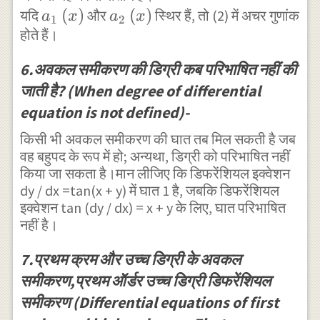
}^{
}^{
}
p=\frac {
{ a
(
)
{ a
(
)
1+2v
यदि
और
स्थिर हैं, तो (2) में अचर गुणांक
a
x
a
x
1
2
\prime
\prime
-3\left( x+y
होते हैं।
}_{ 1
}_{ 2
\right) } -
}
\prime
\right) \pm
}\left(
}\left(
v\\
\right)
}
\sqrt { {
6.अवकल समीकरण की डिग्री कब परिभाषित नहीं की
x
x
\Rightarrow
}^{ 2 }
\right)
\left( x-y
जाती है? (When degree of differential
\right)
\right)
x\frac { dv
}^{ 5 }
\right) }^{
equation is not defined)-
}{ dx }
2 } } }{
=\frac { -2-
किसी भी अवकल समीकरण की घात तब मिल सकती है जब
2\left( x+2y
वह बहुपद के रूप में हो; अन्यथा, डिग्री को परिभाषित नहीं
v-v-2{ v }^{
\right) } \\
किया जा सकता है।मान लीजिए कि डिफरेंशियल इक्वेशन
2 } }{ \left(
\Rightarrow
dy / dx =tan(x + y) में घात 1 है, जबकि डिफरेंशियल
1+2v
इक्वेशन tan (dy / dx) = x + y के लिए, घात परिभाषित
\frac { dy }
\right) } \\
नहीं है।
{ dx }
\Rightarrow
=\frac {
7.प्रथम क्रम और उच्च डिग्री के अवकल
\frac { \left(
-3\left( x+y
समीकरण,प्रथम ऑर्डर उच्च डिग्री डिफरेंशियल
1+2v
\right) \pm
समीकरण (Differential equations of first
\right) }{
\left( x-y