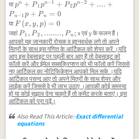
} \right)
−
1
−
2
{ p }^{
+
+
+
....
+
n
n
n
या
p
P
p
P
p
1
2
}^{ n }+
n }+{
+
=
0
P
p
P
−
1
n
n
{ P }_{
P }_{ 1
F\left(
(
,
,
)
=
0
या
F
x
y
p
1 }{
}{ p
x,y,p
{ P }_{
,
,
........
,
;
जहां
x एवं y के फलन हैं।
P
P
P
1
2
n
\left(
}^{ n-1
\right)
आपको यह जानकारी रोचक व ज्ञानवर्धक लगे तो अपने
1 },{ P
\frac {
}+{ P
मित्रों के साथ इस गणित के आर्टिकल को शेयर करें ।यदि
=0
}_{ 2
dy }{ dx
आप इस वेबसाइट पर पहली बार आए हैं तो वेबसाइट को
}_{ 2 }
},........,
फॉलो करें और ईमेल सब्सक्रिप्शन को भी फॉलो करें जिससे
} \right)
{ p }^{
{ P }_{
नए आर्टिकल का नोटिफिकेशन आपको मिल सके ।यदि
}^{ n-1
n-2
n };
आर्टिकल पसन्द आए तो अपने मित्रों के साथ शेयर और
}+{ P
}+....+
लाईक करें जिससे वे भी लाभ उठाए ।आपकी कोई समस्या
}_{ 2 }{
हो या कोई सुझाव देना चाहते हैं तो कमेंट करके बताएं। इस
{ P }_{
\left(
आर्टिकल को पूरा पढ़ें।
n-1 }{
\frac {
p }+{
Also Read This Article:-
Exact differential
dy }{ dx
P }_{ n
equations
} \right)
}=0
}^{ n-2