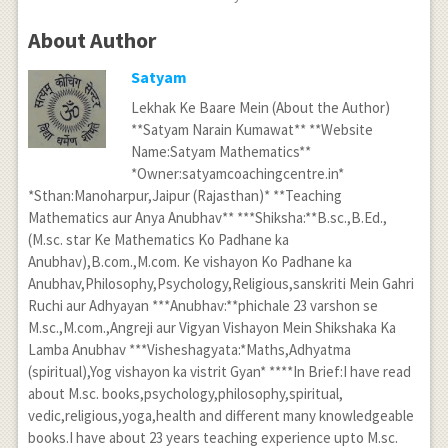
About Author
Satyam
Lekhak Ke Baare Mein (About the Author)
**Satyam Narain Kumawat** **Website
Name:Satyam Mathematics**
*Owner:satyamcoachingcentre.in*
*Sthan:Manoharpur,Jaipur (Rajasthan)* **Teaching
Mathematics aur Anya Anubhav** ***Shiksha:**B.sc.,B.Ed.,
(M.sc. star Ke Mathematics Ko Padhane ka
Anubhav),B.com.,M.com. Ke vishayon Ko Padhane ka
Anubhav,Philosophy,Psychology,Religious,sanskriti Mein Gahri
Ruchi aur Adhyayan ***Anubhav:**phichale 23 varshon se
M.sc.,M.com.,Angreji aur Vigyan Vishayon Mein Shikshaka Ka
Lamba Anubhav ***Visheshagyata:*Maths,Adhyatma
(spiritual),Yog vishayon ka vistrit Gyan* ****In Brief:I have read
about M.sc. books,psychology,philosophy,spiritual,
vedic,religious,yoga,health and different many knowledgeable
books.I have about 23 years teaching experience upto M.sc.