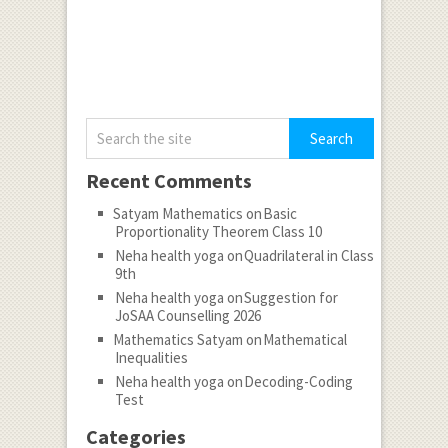
Recent Comments
Satyam Mathematics
on
Basic
Proportionality Theorem Class 10
Neha health yoga
on
Quadrilateral in Class
9th
Neha health yoga
on
Suggestion for
JoSAA Counselling 2026
Mathematics Satyam
on
Mathematical
Inequalities
Neha health yoga
on
Decoding-Coding
Test
Categories