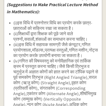
(Suggestions to Make Practical Lecture Method
in Mathematics):
(i)इस विधि में प्रश्नोत्तर विधि का प्रयोग करके छात्र-
छात्राओं को सक्रिय रखा जा सकता है।
(ii)शिक्षार्थी द्वारा शिक्षक को पूछे जाने वाले
प्रश्नों,सवालों,शंकाओं का समाधान करना चाहिए।
(iii)इस विधि में सहायक सामग्री जैसे कंप्यूटर,गणित
प्रयोगशाला,मॉडल्स,प्रत्यक्ष वस्तुओं,गणित मशीन,नोट्स
का प्रयोग करके उपयोगी बनाया जा सकता है।
(iv)गणित की विषयवस्तु को मनोवैज्ञानिक एवं तार्किक
क्रम में प्रस्तुत करना चाहिए।जैसे किसी त्रिभुज व
चतुर्भुज में अज्ञात कोणों को ज्ञात करने का टाॅपिक पढ़ाने से
पूर्व समकोण त्रिभुज (Right Angled Triangle),सरल
कोण (ऋजु कोण) (Straight Angle),वृहत कोण
(प्रतिवर्ती कोण), संगतकोण (Corresponding
Angle),एकांतर कोण (Alternate Angle),शीर्षाभिमुख
कोण (सम्मुख कोण) (Vertically Opposite
Angle),न्यून कोण (Acute Angle),अधिक कोण