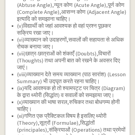
(Abtuse Angle),न्यून कोण (Acute Angle),पूर्ण कोण
(Complete Angle),आसन्न कोण (Adjacent Angle)
इत्यादि को समझाना चाहिए।
(v)विद्यार्थी को जहां आवश्यक हो वहां प्रश्न पूछकर
सक्रिय रखा जाए।
(vi)व्याख्यान को उदाहरणों,सवालों की सहायता से अधिक
रोचक बनाया जाए।
(vii)छात्र-छात्राओं को शंकाएँ (Doubts),विचारों
(Thoughts) तथा अपनी बात को रखने के अवसर दिए
जाएं।
(viii)व्याख्यान देते समय व्याख्यान (पाठ सारांश) (Lesson
Summary) भी उद्घृत करते रहना चाहिए।
(ix)यदि आवश्यक हो तो श्यामपट्ट पर चित्र (Diagram)
के द्वारा थ्योरी (सिद्धांत) व सवालों को समझाया जाए।
(x)व्याख्यान की भाषा सरल,रुचिकर तथा बोधगम्य होनी
चाहिए।
(xi)गणित एक प्रैक्टिकल विषय है इसलिए थ्योरी
(Theory),सूत्रों (Formulae),सिद्धांतों
(principales),संक्रियाओं (Operations) तथा प्रमेयों