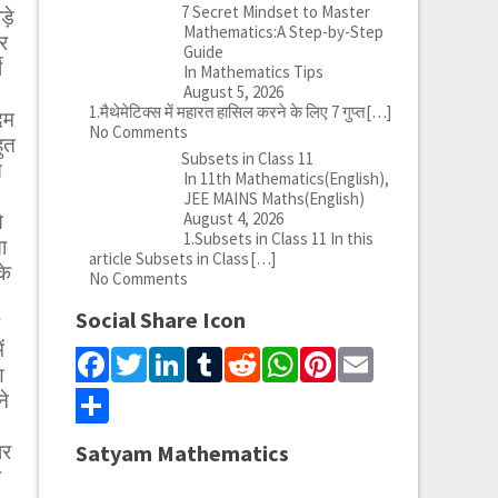
7 Secret Mindset to Master
़े
Mathematics:A Step-by-Step
र
Guide
ी
In Mathematics Tips
August 5, 2026
1.मैथेमेटिक्स में महारत हासिल करने के लिए 7 गुप्त
[…]
दम
No Comments
हुत
Subsets in Class 11
ि
In 11th Mathematics(English),
JEE MAINS Maths(English)
August 4, 2026
े
1.Subsets in Class 11 In this
ा
article Subsets in Class
[…]
के
No Comments
Social Share Icon
ं
Facebook
Twitter
LinkedIn
Tumblr
Reddit
WhatsApp
Pinterest
Email
ण
Share
ने
ार
Satyam Mathematics
ी