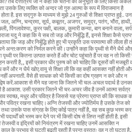
 की? तब दत्तात्रेय जी ने कहा कि चेतना की अनुभूति के लिए किसी अकेले
ता उसके लिए व्यक्ति को अन्दर जो गुरु आत्मा के रूप में विराजमान है
ता है. इस सद्गुरु के माध्यम से मुझे 24 गुरुओं से शिक्षा प्राप्त हुई.. उनम
 जल, अग्नि, चन्द्रमा, सूर्य, कबूतर, अजगर, समुद्र, पतंग, भौंरा, हाथी,
ी, पिंगलावेश्या, कुरर पक्षी, बालक, कुमारी कन्या, बाग बनाने वाला, सर्प
ाजा यदु ने कहा कि ये सब तो जड़ और निर्बुद्धि हैं, इनसे शिक्षा कैसे प्राप्
े बताया कि जड़ और निर्बुद्धि होते हुए भी प्रकृति उस परमात्मा की लीला ही त
े अन्त:करण को निर्मल करने की।उन्होंने कहा कि पृथ्वी से मैंने धैर्य औ
ोग पृथ्वी पर कितना उत्पात करते हैं और चोट पहुंचाते हैं पर वह न तो किसी 
न करती है,, इसी प्रकार धीर पुरुष को को चाहिए कि दूसरों की मजबूरी 
रें और न धैर्य खोए.वायु से शिक्षा ली कि वह कहीं आसक्त नहीं होती औ
 नहीं अपनाती. वैसे ही साधक को भी किसी का दोष ग्रहण न करे और न
्वेष करें.आकाश से मैंने यह जाना कि जितने भी चल-अचल पदार्थ है उनक
है आकाश. उसी प्रकार जितने भी चर-अचर जीव है उनमें आत्मा सर्वत्र
वभाव स्वच्छ, मधुर और पवित्र है जिससे यह प्रेरणा प्राप्त की कि साधक क
्ध और पवित्र रखना चाहिए।अग्नि तेजस्वी और ज्योतिर्मय है उसके तेज को
तथा उसके पास संग्रह के लिए कोई पात्र नहीं है, वह सब कुछ भस्म कर
 सभी पदार्थों को भस्म कर देने पर भी किसी दोष से लिप्त नहीं होती है. इसी
ेजस्वी व इंद्रियों को नियंत्रण में रखना चाहिए उनमें आसक्ति न
ि काल के प्रभाव से घटती बढ़ती रहती है परन्तु वस्तुतः वह न तो घटता है,