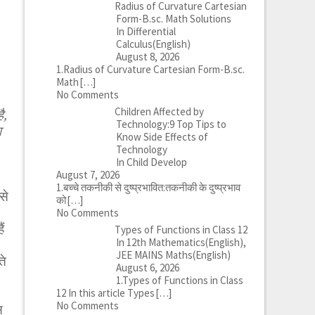
Radius of Curvature Cartesian
Form-B.sc. Math Solutions
In Differential
Calculus(English)
August 8, 2026
1.Radius of Curvature Cartesian Form-B.sc.
Math
[…]
No Comments
Children Affected by
ै,
Technology:9 Top Tips to
ा
Know Side Effects of
Technology
In Child Develop
August 7, 2026
1.बच्चे तकनीकी से दुष्प्रभावित:तकनीकी के दुष्प्रभाव
से
को
[…]
No Comments
ं
Types of Functions in Class 12
In 12th Mathematics(English),
JEE MAINS Maths(English)
ते
August 6, 2026
1.Types of Functions in Class
12 In this article Types
[…]
No Comments
स