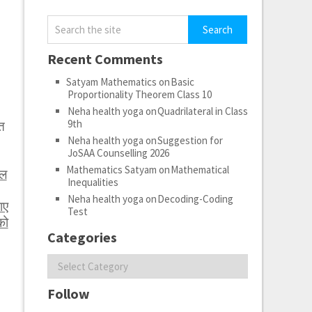
Recent Comments
Satyam Mathematics
on
Basic
Proportionality Theorem Class 10
Neha health yoga
on
Quadrilateral in Class
9th
त
Neha health yoga
on
Suggestion for
JoSAA Counselling 2026
Mathematics Satyam
on
Mathematical
ेल
Inequalities
Neha health yoga
on
Decoding-Coding
ाए
Test
को
Categories
Categories
Follow