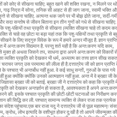
ों को कोए से सीखना चाहिए. बहुत खाने की शक्ति रखना, न मिलने पर थोड
ना, गाढ़ निद्रा में सोना, तनिक सी आहट से ही जाग जाना, स्वामी भक्ति औ
कुत्ते से सीखना चाहिए. अत्यन्त थक जाने पर भी बोझ ढोते जाना, सर्दी-गर्म
र सदा सन्तोष से जीवन बिताना इन तीन गुणों को गधे से सीखना चाहिए.
 कि पशु-पक्षियों तथा प्रकृति से सीखना (व्यक्ति सीखना चाहे तो कदम क
्ति से चाहे वह छोटा या बड़ा यहां तक कि पशु-पक्षियों तथा प्रकृति से ब
ने के लिए सद्गुरु विवेक के रूप में हमारे अन्दर मौजूद है. ज्ञान प्राप्त
्ति में अन्त:करण विद्यमान है. परन्तु शर्त यही है कि अन्त:करण यदि काम,
से मुक्त हो अथवा जिसने तप, साधना द्वारा अपने अन्त:करण को विकारों स
सा व्यक्ति प्रकृति को देखकर भी धर्म, अध्यात्म का तत्त्व ज्ञान सीख सकत
र्ण चराचर जगत् उस परमात्मा की लीला ही है.दत्तात्रेय जी को ज्ञान प्राप्ति 
े पश्चात् भी अन्तर्बोध नहीं हुआ. वे कई साधु सन्तों, गुरुओं के पास गये
ीं हुआ क्योंकि क्योंकि उनको आत्मज्ञान नहीं हुआ. अन्त में वे ब्रह्मा जी के
्ञासा ब्रह्मा जी को बताई. ब्रह्मा जी ने दत्तात्रेय को कहा कि प्रकृति मे
्रकृति को देखकर अन्तर्ज्ञान हो सकता है, आवश्यकता है अपने अन्त:कर
द करने की. इसके पश्चात प्रकृति की छोटी-छोटी घटनाओं का निरीक्षण कर
्ञान की सिद्धि कर ली. पश्चात् सामान्य व्यक्ति से लेकर राजा तक प्रत्येक
का संदेश पहुंचाया.एक बार राजा यदु ने दत्तात्रेय जी से पूछा महात्मन्! संस
, क्रोध, लोभ इत्यादि के वशीभूत होकर दु:खी है तो आपने जीवन्मुक्त क