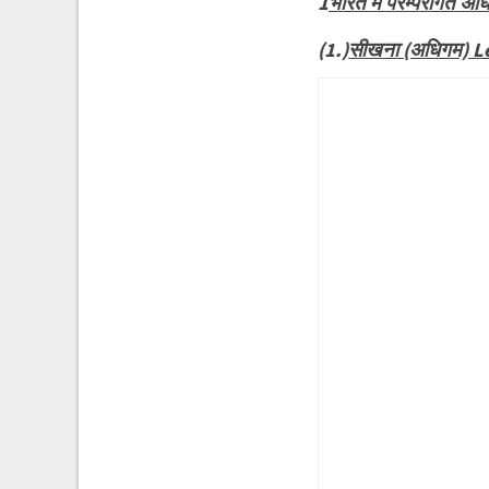
1
भारत में परम्परागत 
(1.)
सीखना (अधिगम) L