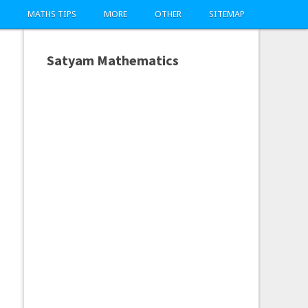
MATHS TIPS
MORE
OTHER
SITEMAP
Satyam Mathematics