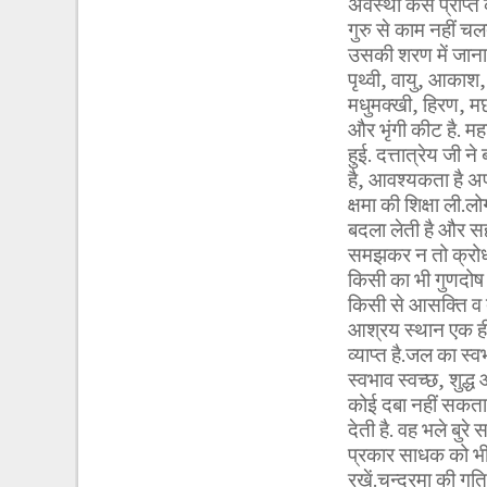
अवस्था कैसे प्राप्त
गुरु से काम नहीं चल
उसकी शरण में जाना हो
पृथ्वी, वायु, आकाश,
मधुमक्खी, हिरण, मछल
और भृंगी कीट है. महार
हुई. दत्तात्रेय जी न
है, आवश्यकता है अपन
क्षमा की शिक्षा ली.ल
बदला लेती है और सह
समझकर न तो क्रोध क
किसी का भी गुणदोष
किसी से आसक्ति व द
आश्रय स्थान एक ही 
व्याप्त है.जल का स्
स्वभाव स्वच्छ, शुद
कोई दबा नहीं सकता 
देती है. वह भले बुरे
प्रकार साधक को भी त
रखें.चन्द्रमा की गत