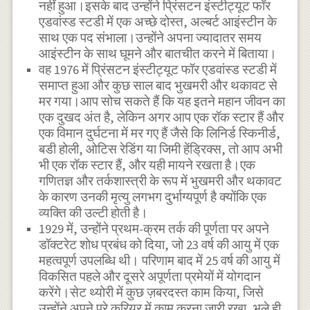
नहीं हुआ।इसके बाद उन्होंने प्रिंसटन इंस्टीट्यूट फॉर
एडवांस्ड स्टडी में एक अच्छे दोस्त, अल्बर्ट आइंस्टीन के
साथ एक पद संभाला।उन्होंने अपना ज्यादातर समय
आइंस्टीन के साथ घूमने और बातचीत करने में बिताया।
वह 1976 में प्रिंसटन इंस्टीट्यूट फॉर एडवांस्ड स्टडी में
समाप्त हुआ और कुछ साल बाद भुखमरी और थकावट से
मर गया।आप सोच सकते हैं कि यह इतने महान जीवन का
एक दुखद अंत है, लेकिन अगर आप एक रॉक स्टार हैं और
एक विमान दुर्घटना में मर गए हैं जैसे कि लिनिर्ड स्किनीर्ड,
बडी होली, ओटिस रेडिंग या जिमी हेंड्रिक्स, तो आप अभी
भी एक रॉक स्टार हैं, और यही मायने रखता है।एक
गणितज्ञ और तर्कशास्त्री के रूप में भुखमरी और थकावट
के कारण उनकी मृत्यु लगभग दुर्भाग्यपूर्ण है क्योंकि एक
व्यक्ति की उल्टी होती है।
1929 में, उन्होंने प्रथम-क्रम तर्क की पूर्णता पर अपने
डॉक्टरेट शोध प्रबंध को दिया, जो 23 वर्ष की आयु में एक
महत्वपूर्ण उपलब्धि थी। परिणाम बाद में 25 वर्ष की आयु में
विकसित पहले और दूसरे अपूर्णता प्रमेयों में योगदान
करेंगे।सेट थ्योरी में कुछ ज़बरदस्त काम किया, जिसे
उन्होंने अपने पूरे करियर में काम करना जारी रखा, भले ही