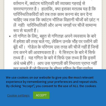
वर्तमान में, क्वांटम यांत्रिकी की व्याख्या गहराई से
समस्याग्रस्त है। हालांकि, क्या इसका मतलब यह है कि
पारिस्थितिकविदों को तब तक काम करना बंद कर देना
चाहिए जब तक कि क्वांटम भौतिक विज्ञानी चीजों को छांट न
लें नहीं! पारिस्थितिकी और अन्य जगहों पर चीजें सामान्य
रूप से चलती हैं।
तो गणित के लिए, बहुत से गणितज्ञ अपने व्यवसाय के बारे
में हमेशा की तरह चले गए, लेकिन उनके भौंह पर पसीने की
बूंदें थीं। गोडेल के परिणाम उस तरह की चीजें नहीं हैं जिन्हें
तय करने की आवश्यकता है। ये सिस्टम के बारे में सिर्फ
तथ्य हैं। यह गणित के बारे में सिर्फ एक तथ्य है कि इसमें
अंधे धब्बे होंगे। आप उस प्रणाली की स्थिरता प्राप्त नहीं
कर सकते हैं जो सिस्टम के भीतर गणित के लिए पर्याप्त
समृद्ध है। आप सिस्टम के हर सत्य को प्राप्त नहीं कर
We use cookies on our website to give you the most relevant
सकते। इस तरह के अंधे धब्बे होंगे। इसके बारे में क्या
experience by remembering your preferences and repeat visits.
करने जा रहा है? इसके साथ जियो। इसलिए यह इस तरह
By clicking “Accept”, you consent to the use of ALL the cookies.
का चौंकाने वाला परिणाम है। ये गणित के बारे में गणितीय
Cookie settings
प्रमेय हैं, जबकि हमारे पास अब मेटामेटामेटिकल प्रमेय हैं,
ACCEPT
जो सांसारिक गणित से ऊपर एक स्तर हैं।