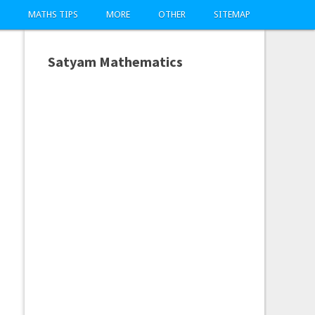
MATHS TIPS
MORE
OTHER
SITEMAP
Satyam Mathematics