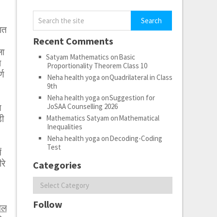
ात
Recent Comments
ला
Satyam Mathematics
on
Basic
ा
Proportionality Theorem Class 10
्ण
Neha health yoga
on
Quadrilateral in Class
9th
Neha health yoga
on
Suggestion for
JoSAA Counselling 2026
ण
ड़ी
Mathematics Satyam
on
Mathematical
Inequalities
Neha health yoga
on
Decoding-Coding
Test
ं
रे
Categories
Categories
Follow
ेल