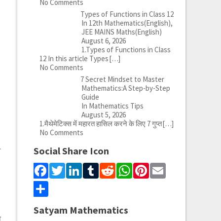
No Comments
Types of Functions in Class 12
In 12th Mathematics(English),
JEE MAINS Maths(English)
August 6, 2026
1.Types of Functions in Class
12 In this article Types
[…]
No Comments
7 Secret Mindset to Master
Mathematics:A Step-by-Step
Guide
In Mathematics Tips
August 5, 2026
1.मैथेमेटिक्स में महारत हासिल करने के लिए 7 गुप्त
[…]
No Comments
Social Share Icon
ी
Facebook
Twitter
LinkedIn
Tumblr
Reddit
WhatsApp
Pinterest
Email
Share
Satyam Mathematics
े