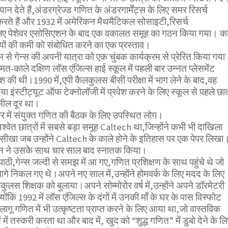
ान देते हैं,अंडरग्रेज्ड गणित के अंडरगार्मेंट्स के लिए समर रिसर्च
रते हैं और 1932 में अमेरिकन मैथमैटिकल सोसाइटी,रिसर्च
लिए पेशेवर एसोसिएशन के बाद एक वकालत समूह का गठन किया गया। का
यों की कमी को संबोधित करने का एक प्रस्ताव।
 से गेन्स की अपनी यात्रा को एक चुंबक कार्यक्रम से प्रेरित किया गया
त-काले दक्षिण लॉस एंजिल्स हाई स्कूल में पहली बार उन्नत प्लेसमेंट
ी थी।1990 में,एपी कैलकुलस बीसी परीक्षा में भाग लेने के बाद,वह
िया इंस्टीट्यूट ऑफ टेक्नोलॉजी में प्रवेश करने के लिए स्कूल से पहले छात
मील दूर था।
मोर में संयुक्त गणित की बैठक के लिए उपस्थित लोग।
्वेत छात्रों में सबसे बड़ा समूह Caltech था,जिन्होंने कभी भी दाखिला
ब सीखा जब उन्होंने Caltech के काले होने के इतिहास पर एक पेपर लिखा
 तीन ने उसके साथ चार साल बाद स्नातक किया।
ी,गेन्स जल्दी से समझ में आ गए,गणित प्रशिक्षण के साथ पहुंचे थे जो
े निकल गए थे।अपने नए साल में,उन्होंने होमवर्क के लिए मदद के लिए
ुलस शिक्षक को बुलाया।अपने सोम्मोरोर वर्ष में,उन्होंने अपने डॉरमेटरी
ोंकि 1992 में लॉस एंजिल्स के दंगों में उनकी माँ के घर के पास विस्फोट
गू गणित में भी उत्कृष्टता प्राप्त करने के लिए आया था,जो वास्तविक
में तस्करी करता था और बाद में, खुद को “शुद्ध गणित” में डुबो देने के लि