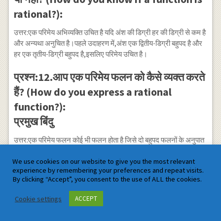
rational?):
उत्तर:एक परिमेय अभिव्यक्ति उचित है यदि अंश की डिग्री हर की डिग्री से कम है
और अन्यथा अनुचित है।पहले उदाहरण में,अंश एक द्वितीय-डिग्री बहुपद है और
हर एक तृतीय-डिग्री बहुपद है,इसलिए परिमेय उचित है।
प्रश्न:12.आप एक परिमेय फलन को कैसे व्यक्त करते
हैं? (How do you express a rational
function?):
प्रमुख बिंदु
उत्तर:एक परिमेय फलन कोई भी फलन होता है जिसे दो बहुपद फलनों के अनुपात
के रूप में लिखा जा सकता है, जहाँ हर में बहुपद शून्य के बराबर नहीं होता है।
f(x)=P(x)Q(x) f ( x ) = P ( x ) Q ( x ) का प्रांत सभी बिंदुओं x का समुच्चय है
We use cookies on our website to give you the most relevant
experience by remembering your preferences and repeat visits.
जिसके लिए हर Q(x) शून्य नहीं है।
By clicking “Accept”, you consent to the use of ALL the cookies.
प्रश्न:13आप एक अनुचित को उचित फलन में कैसे
Cookie settings
ACCEPT
परिवर्तित करते हैं? (How do you convert an