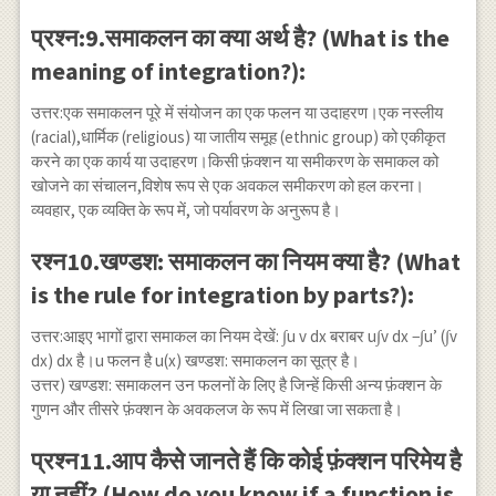
प्रश्न:9.समाकलन का क्या अर्थ है? (What is the
meaning of integration?):
उत्तर:एक समाकलन पूरे में संयोजन का एक फलन या उदाहरण।एक नस्लीय
(racial),धार्मिक (religious) या जातीय समूह (ethnic group) को एकीकृत
करने का एक कार्य या उदाहरण।किसी फ़ंक्शन या समीकरण के समाकल को
खोजने का संचालन,विशेष रूप से एक अवकल समीकरण को हल करना।
व्यवहार, एक व्यक्ति के रूप में, जो पर्यावरण के अनुरूप है।
रश्न10.खण्डश: समाकलन का नियम क्या है? (What
is the rule for integration by parts?):
उत्तर:आइए भागों द्वारा समाकल का नियम देखें: ∫u v dx बराबर u∫v dx −∫u’ (∫v
dx) dx है।u फलन है u(x) खण्डश: समाकलन का सूत्र है।
उत्तर) खण्डश: समाकलन उन फलनों के लिए है जिन्हें किसी अन्य फ़ंक्शन के
गुणन और तीसरे फ़ंक्शन के अवकलज के रूप में लिखा जा सकता है।
प्रश्न11.आप कैसे जानते हैं कि कोई फ़ंक्शन परिमेय है
या नहीं? (How do you know if a function is