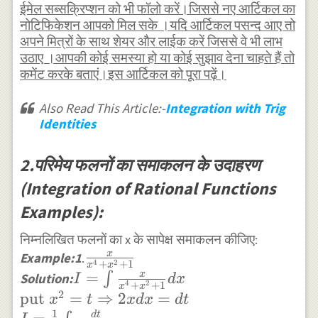
a c}}\right)+c
\tan^{-1}
ईमेल सब्सक्रिप्शन को भी फॉलो करें।जिससे नए आर्टिकल का
नोटिफिकेशन आपको मिल सके ।यदि आर्टिकल पसन्द आए तो
\left(\frac{2 a
अपने मित्रों के साथ शेयर और लाईक करें जिससे वे भी लाभ
x+b}
उठाए ।आपकी कोई समस्या हो या कोई सुझाव देना चाहते हैं तो
{\sqrt{b^{2}-4
कमेंट करके बताएं।इस आर्टिकल को पूरा पढ़ें।
a c}}\right)+c
Also Read This Article:-
Integration with Trig
Identities
2.परिमेय फलनों का समाकलन के उदाहरण
(Integration of Rational Functions
Examples):
निम्नलिखित फलनों का x के सापेक्ष समाकलन कीजिए:
\frac{x}
x
Example:1
.
4
2
+
+
1
x
x
{x^{4}+x^{2}+1}
I =\int \frac{x}
=
x
∫
Solution:
I
d
x
4
2
+
+
1
x
x
2
{x^{4}+x^{2}+1} d x \\
put
=
⇒
2
=
x
t
x
d
x
d
t
\text{put } x^{2} =t
1
d
t