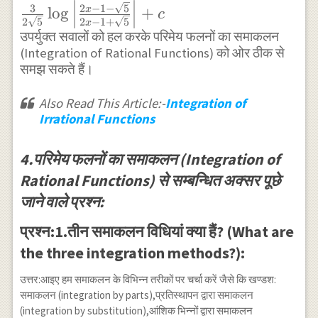
(3) }
2
−
1
−
5
3
x
l
o
g
+
c
x}{\sqrt{2}-1-3
2
5
2
−
1
+
5
x
\frac{5 x-
x}\right|+C \\ \text {
उपर्युक्त सवालों को हल करके परिमेय फलनों का समाकलन
2}{3
(Integration of Rational Functions) को ओर ठीक से
(3) } \frac{5}{6} \log
x^{2}+2
समझ सकते हैं।
\left|3 x^{2}+2
x+1} \\
x+1\right|-\frac{11}{3
Also Read This Article:-
Integration of
\text {
\sqrt{2}} \tan^{-1}
Irrational Functions
(4) }
\left(\frac{3 x+1}
\frac{3
{\sqrt{2}}\right)+c \\
4.परिमेय फलनों का समाकलन (Integration of
x}
\text { (4) } \frac{3}{2}
Rational Functions) से सम्बन्धित अक्सर पूछे
{x^{2}-x-
\log \left|x^{2}-x-
जाने वाले प्रश्न:
1}
1\right|+\frac{3}{2
\sqrt{5}} \log
प्रश्न:1.तीन समाकलन विधियां क्या हैं? (What are
\left|\frac{2 x-1-
the three integration methods?):
\sqrt{5}}{2 x-
उत्तर:आइए हम समाकलन के विभिन्न तरीकों पर चर्चा करें जैसे कि खण्डश:
1+\sqrt{5}}\right|+c
समाकलन (integration by parts),प्रतिस्थापन द्वारा समाकलन
(integration by substitution),आंशिक भिन्नों द्वारा समाकलन