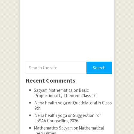
Recent Comments
Satyam Mathematics
on
Basic
Proportionality Theorem Class 10
Neha health yoga
on
Quadrilateral in Class
9th
Neha health yoga
on
Suggestion for
JoSAA Counselling 2026
Mathematics Satyam
on
Mathematical
Inequalities