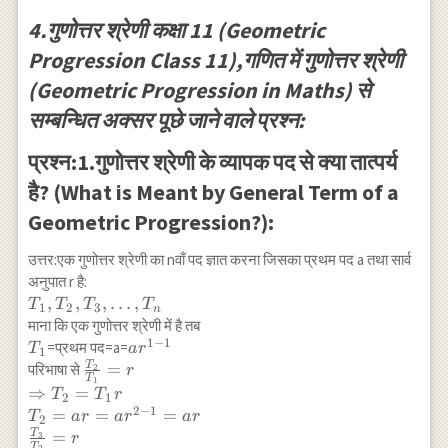
4.गुणोत्तर श्रेणी कक्षा 11 (Geometric
Progression Class 11),गणित में गुणोत्तर श्रेणी
(Geometric Progression in Maths) से
सम्बन्धित अक्सर पूछे जाने वाले प्रश्न:
प्रश्न:1.गुणोत्तर श्रेणी के व्यापक पद से क्या तात्पर्य
है? (What is Meant by General Term of a
Geometric Progression?):
उत्तर:एक गुणोत्तर श्रेणी का nवाँ पद ज्ञात करना जिसका प्रथम पद a तथा सार्व
अनुपात r है:
T_{1},
,
,
,
…
,
T
T
T
T
1
2
3
n
T_{2},
माना कि एक गुणोत्तर श्रेणी में है तब
T_{3},
1
−
1
T_{1}
a
=प्रथम पद=a=
T
a
r
1
\ldots,
r^{1-
T
\frac{T_{2}}
=
परिभाषा से
2
r
T
1
T_{n}
1}
{T_{1}}=r\\
⇒
=
T
T
r
2
1
\Rightarrow
2
−
1
=
=
=
T
a
r
a
r
a
r
2
T_{2}=T_{1}
T
=
3
r
T