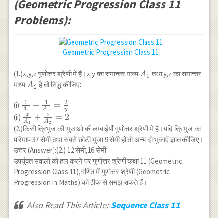
(Geometric Progression Class 11
Problems):
Geometric Progression Class 11
A_{1}
(1.)x,y,z गुणोत्तर श्रेणी में हैं।x,y का समान्तर माध्य
तथा y,z का समान्तर
A
1
A_{2}
माध्य
है तो सिद्ध कीजिए:
A
2
1
1
2
\frac{1}
+
=
(i)
A
A
y
1
2
{A_{1}}+\frac{1}
x
z
\frac{x}
+
=
2
(ii)
A
A
1
2
{A_{2}}=\frac{2}
{A_{1}}+\frac{z}
(2.)किसी त्रिभुज की भुजाओं की लम्बाईयाँ गुणोत्तर श्रेणी में है।यदि त्रिभुज का
{y}
{A_{2}}=2
परिमाप 37 सेमी तथा सबसे छोटी भुजा 9 सेमी हो तो अन्य दो भुजाएँ ज्ञात कीजिए।
उत्तर (Answer):(2.) 12 सेमी,16 सेमी
उपर्युक्त सवालों को हल करने पर गुणोत्तर श्रेणी कक्षा 11 (Geometric
Progression Class 11),गणित में गुणोत्तर श्रेणी (Geometric
Progression in Maths) को ठीक से समझ सकते हैं।
Also Read This Article:-
Sequence Class 11