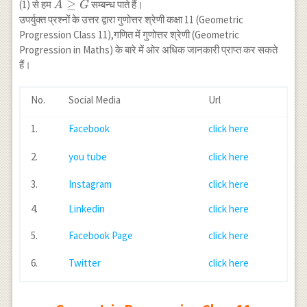
A
≥
(1) से हम
सम्बन्ध पाते हैं।
A
G
\sqrt{a b}}
\geq
उपर्युक्त प्रश्नों के उत्तर द्वारा गुणोत्तर श्रेणी कक्षा 11 (Geometric
{2}=\frac{(\sqrt{a}-
G
Progression Class 11),गणित में गुणोत्तर श्रेणी (Geometric
\sqrt{b})^{2}}{2}
Progression in Maths) के बारे में ओर अधिक जानकारी प्राप्त कर सकते
\geq 0 \cdots(1)
हैं।
No.
Social Media
Url
1.
Facebook
click here
2.
you tube
click here
3.
Instagram
click here
4.
Linkedin
click here
5.
Facebook Page
click here
6.
Twitter
click here