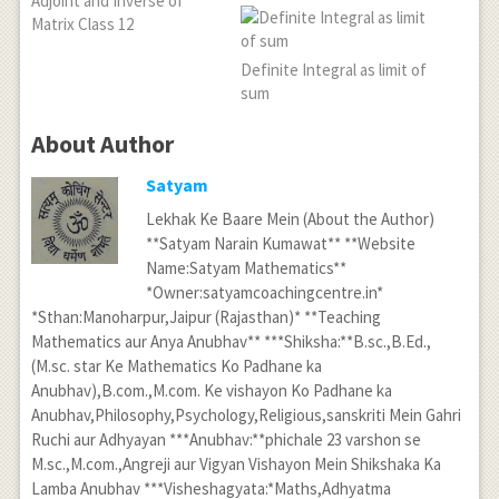
Adjoint and Inverse of
Matrix Class 12
Definite Integral as limit of
sum
About Author
Satyam
Lekhak Ke Baare Mein (About the Author)
**Satyam Narain Kumawat** **Website
Name:Satyam Mathematics**
*Owner:satyamcoachingcentre.in*
*Sthan:Manoharpur,Jaipur (Rajasthan)* **Teaching
Mathematics aur Anya Anubhav** ***Shiksha:**B.sc.,B.Ed.,
(M.sc. star Ke Mathematics Ko Padhane ka
Anubhav),B.com.,M.com. Ke vishayon Ko Padhane ka
Anubhav,Philosophy,Psychology,Religious,sanskriti Mein Gahri
Ruchi aur Adhyayan ***Anubhav:**phichale 23 varshon se
M.sc.,M.com.,Angreji aur Vigyan Vishayon Mein Shikshaka Ka
Lamba Anubhav ***Visheshagyata:*Maths,Adhyatma