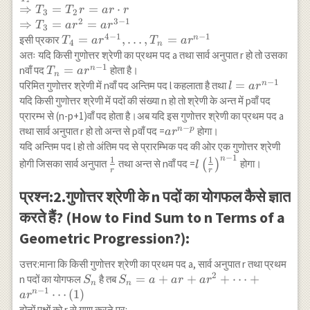
r \\ T_{2}=a
2
⇒
=
=
⋅
T
T
r
a
r
r
3
2
r=a r^{2-
2
3
−
1
⇒
=
=
T
a
r
a
r
3
1}=ar \\
4
−
1
−
1
T_{4}=a
=
,
…
,
=
n
इसी प्रकार
T
a
r
T
a
r
4
n
\frac{T_{3}}
r^{4-1},
अतः यदि किसी गुणोत्तर श्रेणी का प्रथम पद a तथा सार्व अनुपात r हो तो उसका
{T_{2}}=r \\
\ldots,
−
1
T_{n}=a
=
n
nवाँ पद
होता है।
T
a
r
\Rightarrow
n
T_{n}=a
−
1
r^{n-1}
l=a
=
n
परिमित गुणोत्तर श्रेणी में nवाँ पद अन्तिम पद l कहलाता है तथा
l
a
r
T_{3}=T_{2}
r^{n-1}
r^{n-
यदि किसी गुणोत्तर श्रेणी में पदों की संख्या n हो तो श्रेणी के अन्त में pवाँ पद
r=a r \cdot r
1}
प्रारम्भ से (n-p+1)वाँ पद होता है।अब यदि इस गुणोत्तर श्रेणी का प्रथम पद a
\\
−
a
n
p
तथा सार्व अनुपात r हो तो अन्त से pवाँ पद =
होगा।
a
r
\Rightarrow
r^{n-
यदि अन्तिम पद l हो तो अंतिम पद से प्रारम्भिक पद की ओर एक गुणोत्तर श्रेणी
T_{3}=a
−
1
p}
n
\frac{1}
l
1
1
r^{2}=a r^{3-
होगी जिसका सार्व अनुपात
तथा अन्त से nवाँ पद =
(
)
होगा।
l
r
r
{r}
\left(\frac{1}
1}
{r}\right)^{n-
प्रश्न:2.गुणोत्तर श्रेणी के n पदों का योगफल कैसे ज्ञात
1}
करते हैं? (How to Find Sum to n Terms of a
Geometric Progression?):
उत्तर:माना कि किसी गुणोत्तर श्रेणी का प्रथम पद a, सार्व अनुपात r तथा प्रथम
2
S_{n}
S_{n}=a+a r+a
=
+
+
+
⋯
+
n पदों का योगफल
है तब
S
S
a
a
r
a
r
n
n
−
1
r^{2}+\cdots+a
⋯
(
1
)
n
a
r
r^{n-1}
दोनों पक्षों को r से गुणा करने पर: