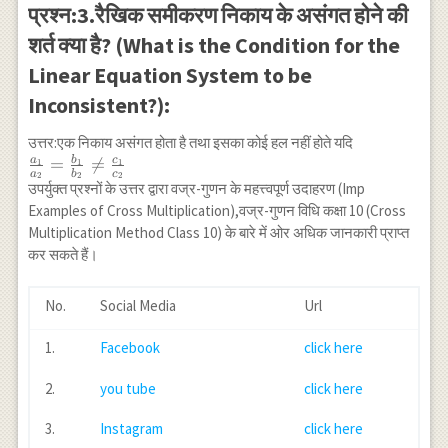
{b_2}
{b_2}=\frac{c_1}
प्रश्न:3.रैखिक समीकरण निकाय के असंगत होने की
{c_2}
शर्त क्या है? (What is the Condition for the
Linear Equation System to be
Inconsistent?):
उत्तर:एक निकाय असंगत होता है तथा इसका कोई हल नहीं होते यदि
a
b
c
\frac{a_1}
=

=
1
1
1
a
b
c
2
2
2
{a_2}=\frac{b_1}
उपर्युक्त प्रश्नों के उत्तर द्वारा वज्र-गुणन के महत्त्वपूर्ण उदाहरण (Imp
{b_2}\neq
Examples of Cross Multiplication),वज्र-गुणन विधि कक्षा 10 (Cross
\frac{c_1}{c_2}
Multiplication Method Class 10) के बारे में ओर अधिक जानकारी प्राप्त
कर सकते हैं।
No.
Social Media
Url
1.
Facebook
click here
2.
you tube
click here
3.
Instagram
click here