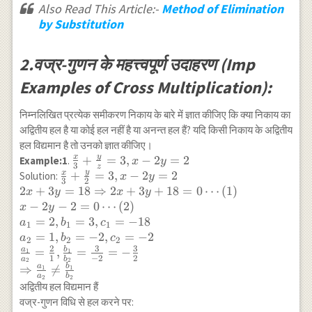
Also Read This Article:-
Method of Elimination
by Substitution
2.वज्र-गुणन के महत्त्वपूर्ण उदाहरण (Imp
Examples of Cross Multiplication):
निम्नलिखित प्रत्येक समीकरण निकाय के बारे में ज्ञात कीजिए कि क्या निकाय का
अद्वितीय हल है या कोई हल नहीं है या अनन्त हल हैं? यदि किसी निकाय के अद्वितीय
हल विद्यमान है तो उनको ज्ञात कीजिए।
y
x
\frac{x}
+
=
3
,
−
2
=
2
Example:1
.
x
y
3
z
{3}+\frac{y}
y
x
\frac{x}
+
=
3
,
−
2
=
2
Solution:
x
y
3
2
{z}=3, x-2
{3}+\frac{y}
2
+
3
=
18
⇒
2
+
3
+
18
=
0
⋯
(
1
)
x
y
x
y
y=2
{2}=3, x-2 y=2
−
2
−
2
=
0
⋯
(
2
)
x
y
\\ 2x+3 y=18
=
2
,
=
3
,
=
−
18
a
b
c
1
1
1
\Rightarrow 2
=
1
,
=
−
2
,
=
−
2
a
b
c
2
2
2
x+3 y+18=0
2
3
3
a
b
=
,
=
=
−
1
1
1
−
2
2
a
b
\cdots(1) \\ x-2
2
2
a
b
⇒

=
1
1
y-2=0 \cdots(2)
a
b
2
2
अद्वितीय हल विद्यमान हैं
\\ a_1=2,
वज्र-गुणन विधि से हल करने पर:
b_1=3, c_1=-18