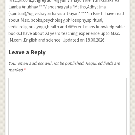
M.sc.,M.com.,Angreji aur Vigyan Vishayon Mein Shikshaka Ka
Lamba Anubhav ***Visheshagyata:*Maths,Adhyatma
(spiritual),Yog vishayon ka vistrit Gyan* ****In Brief:I have read
about M.sc. books,psychology,philosophy,spiritual,
vedic,religious,yoga,health and different many knowledgeable
books.I have about 23 years teaching experience upto M.sc.
,M.com.,English and science. Updated on 18.06.2026
Leave a Reply
Your email address will not be published. Required fields are
marked
*