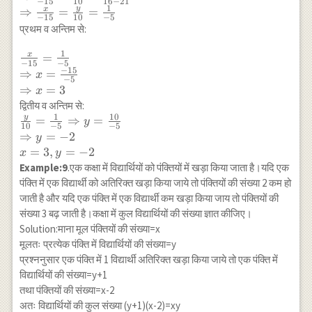
−
15
10
16
−
21
{\begin{array}{cc}0 &
1
y
x
⇒
=
=
\frac{a_1}
−
15
10
−
5
2 \\ -5 & 7
{a_2} \neq
प्रथम व अन्तिम से:
\end{array}}=\frac{1}
\frac{b_1}
{\begin{array}{cc}2 &
1
{b_2}
x
\frac{x}
=
3 \\ 7 & 8
−
15
−
5
{-15}=\frac{1}
−
15
⇒
=
x
\end{array}} \\
−
5
{-5}\\
⇒
=
3
x
\frac{x}{3 \times-5-0
\Rightarrow
द्वितीय व अन्तिम से:
\times 8}=\frac{y}{0
x=\frac{-15}
1
10
y
\frac{y}
=
⇒
=
y
\times 7-2 \times-
10
−
5
−
5
{-5} \\
{10}=\frac{1}
⇒
=
−
2
5}=\frac{1}{2 \times
y
\Rightarrow
{-5}
=
3
,
=
−
2
8-3 \times 7} \\
x
y
x=3
\Rightarrow
\Rightarrow \frac{x}
Example:9
.एक कक्षा में विद्यार्थियों को पंक्तियों में खड़ा किया जाता है।यदि एक
y=\frac{10}
{-15}=\frac{y}
पंक्ति में एक विद्यार्थी को अतिरिक्त खड़ा किया जाये तो पंक्तियों की संख्या 2 कम हो
{-5} \\
{10}=\frac{1}{16-21}
जाती है और यदि एक पंक्ति में एक विद्यार्थी कम खड़ा किया जाय तो पंक्तियों की
\Rightarrow
\\ \Rightarrow
संख्या 3 बढ़ जाती है।कक्षा में कुल विद्यार्थियों की संख्या ज्ञात कीजिए।
y=-2 \\ x=3,
\frac{x}
Solution:माना मूल पंक्तियों की संख्या=x
y=-2
{-15}=\frac{y}
मूलतः प्रत्येक पंक्ति में विद्यार्थियों की संख्या=y
{10}=\frac{1}{-5}
प्रश्ननुसार एक पंक्ति में 1 विद्यार्थी अतिरिक्त खड़ा किया जाये तो एक पंक्ति में
विद्यार्थियों की संख्या=y+1
तथा पंक्तियों की संख्या=x-2
अतः विद्यार्थियों की कुल संख्या (y+1)(x-2)=xy