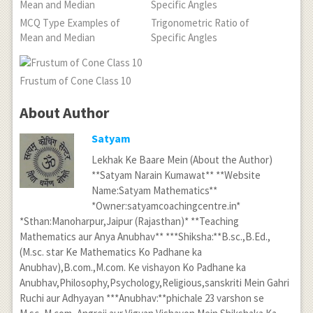
MCQ Type Examples of
Trigonometric Ratio of
Mean and Median
Specific Angles
Frustum of Cone Class 10
About Author
Satyam
Lekhak Ke Baare Mein (About the Author)
**Satyam Narain Kumawat** **Website
Name:Satyam Mathematics**
*Owner:satyamcoachingcentre.in*
*Sthan:Manoharpur,Jaipur (Rajasthan)* **Teaching
Mathematics aur Anya Anubhav** ***Shiksha:**B.sc.,B.Ed.,
(M.sc. star Ke Mathematics Ko Padhane ka
Anubhav),B.com.,M.com. Ke vishayon Ko Padhane ka
Anubhav,Philosophy,Psychology,Religious,sanskriti Mein Gahri
Ruchi aur Adhyayan ***Anubhav:**phichale 23 varshon se