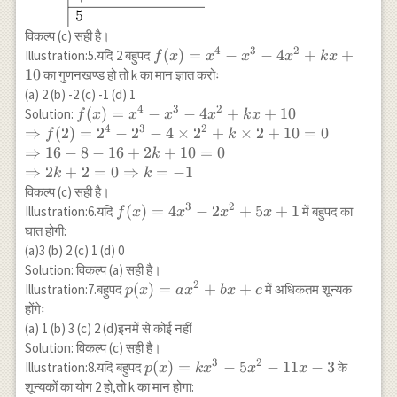
विकल्प (c) सही है।
4
3
2
f(x)=x^4-
(
)
=
−
−
4
+
+
Illustration:5.यदि 2 बहुपद
f
x
x
x
x
k
x
x^3-4
10
का गुणनखण्ड हो तो k का मान ज्ञात करोः
x^2+k
(a) 2 (b) -2 (c) -1 (d) 1
x+10
4
3
2
f(x)=x^4-
(
)
=
−
−
4
+
+
10
Solution:
f
x
x
x
x
k
x
4
3
2
x^3-4
⇒
(
2
)
=
2
−
2
−
4
×
2
+
×
2
+
10
=
0
f
k
x^2+k
⇒
16
−
8
−
16
+
2
+
10
=
0
k
x+10 \\
⇒
2
+
2
=
0
⇒
=
−
1
k
k
\Rightarrow
विकल्प (c) सही है।
f(2)=2^4-
3
2
f(x)=4
(
)
=
4
−
2
+
5
+
1
Illustration:6.यदि
में बहुपद का
f
x
x
x
x
2^3-4 \times
x^3-2
घात होगी:
2^2+k
x^2+5
(a)3 (b) 2 (c) 1 (d) 0
\times
x+1
Solution: विकल्प (a) सही है।
2+10=0 \\
2
p(x)=a
(
)
=
+
+
Illustration:7.बहुपद
में अधिकतम शून्यक
p
x
a
x
b
x
c
\Rightarrow
x^2+b
होंगेः
16-8-16+2
x+c
(a) 1 (b) 3 (c) 2 (d)इनमें से कोई नहीं
k+10=0 \\
Solution: विकल्प (c) सही है।
\Rightarrow
3
2
p(x)=k
(
)
=
−
5
−
11
−
3
Illustration:8.यदि बहुपद
के
p
x
k
x
x
x
2 k+2=0
x^3-5
शून्यकों का योग 2 हो,तो k का मान होगा:
\Rightarrow