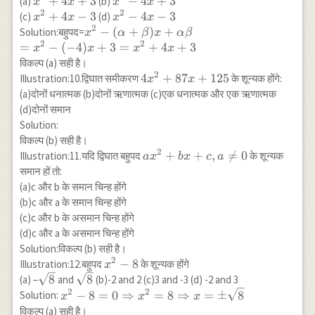
x^2+4
+
4
+
3
x^2-
−
4
+
3
(a)
(b)
x
x
x
x
2
2
x+3
4
x^2+4
+
4
−
3
x^2-
−
4
−
3
(c)
(d)
x
x
x
x
x+3
2
x-3
4 x-
x^2-
−
(
+
)
+
Solution:बहुपद=
x
α
β
x
α
β
3
2
2
(\alpha+\beta)
=
−
(
−
4
)
+
3
=
+
4
+
3
x
x
x
x
x +\alpha
विकल्प (a) सही है।
\beta \\ =x^2-
2
4
4
+
87
+
125
Illustration:10.द्विघात समीकरण
के शून्यक होंगे:
x
x
(-4)
x^2+87
(a)दोनों धनात्मक (b)दोनों ऋणात्मक (c)एक धनात्मक और एक ऋणात्मक
x+3=x^2+4
x+125
(d)दोनों समान
x+3
Solution:
विकल्प (b) सही है।
2
a
+
+
,

=
0
Illustration:11.यदि द्विघात बहुपद
के शून्यक
a
x
b
x
c
a
x^2+b
समान हों तो:
x+c, a
(a)c और b के समान चिन्ह होंगे
\neq 0
(b)c और a के समान चिन्ह होंगे
(c)c और b के असमान चिन्ह होंगे
(d)c और a के असमान चिन्ह होंगे
Solution:विकल्प (b) सही है।
2
x^2-
−
8
Illustration:12.बहुपद
के शून्यक होंगे
x
8
\sqrt{8}
\sqrt{8}
8
8
(a) –
and
(b)-2 and 2 (c)3 and -3 (d) -2 and 3
2
2
x^2-8=0
−
8
=
0
⇒
=
8
⇒
=
±
8
Solution:
x
x
x
\Rightarrow
विकल्प (a) सही है।