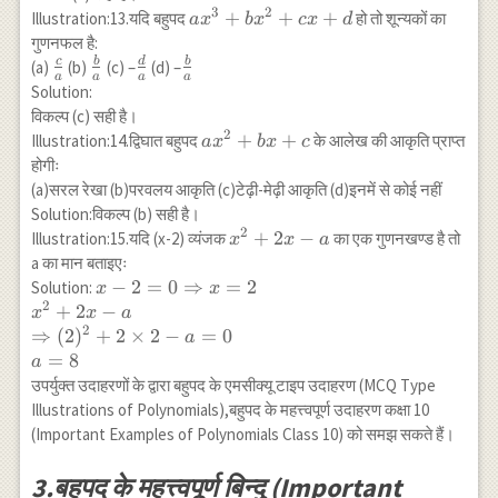
x^2=8
3
2
a
+
+
+
Illustration:13.यदि बहुपद
हो तो शून्यकों का
a
x
b
x
c
x
d
\Rightarrow
x^3+b
गुणनफल है:
x= \pm
x^2+c
c
b
d
b
\frac{c}
\frac{b}
\frac{d}
\frac{b}
(a)
(b)
(c) –
(d) –
a
a
a
a
\sqrt{8}
x+d
{a}
{a}
{a}
{a}
Solution:
विकल्प (c) सही है।
2
a
+
+
Illustration:14.द्विघात बहुपद
के आलेख की आकृति प्राप्त
a
x
b
x
c
x^2+b
होगीः
x+c
(a)सरल रेखा (b)परवलय आकृति (c)टेढ़ी-मेढ़ी आकृति (d)इनमें से कोई नहीं
Solution:विकल्प (b) सही है।
2
x^2+2
+
2
−
Illustration:15.यदि (x-2) व्यंजक
का एक गुणनखण्ड है तो
x
x
a
x-a
a का मान बताइएः
x-2=0
−
2
=
0
⇒
=
2
Solution:
x
x
2
\Rightarrow
+
2
−
x
x
a
x=2 \\
2
⇒
(
2
)
+
2
×
2
−
=
0
a
x^2+2 x-a
=
8
a
\\
उपर्युक्त उदाहरणों के द्वारा बहुपद के एमसीक्यू टाइप उदाहरण (MCQ Type
\Rightarrow
Illustrations of Polynomials),बहुपद के महत्त्वपूर्ण उदाहरण कक्षा 10
(2)^2+2
(Important Examples of Polynomials Class 10) को समझ सकते हैं।
\times 2-
a=0 \\ a=8
3.बहुपद के महत्त्वपूर्ण बिन्दु (Important