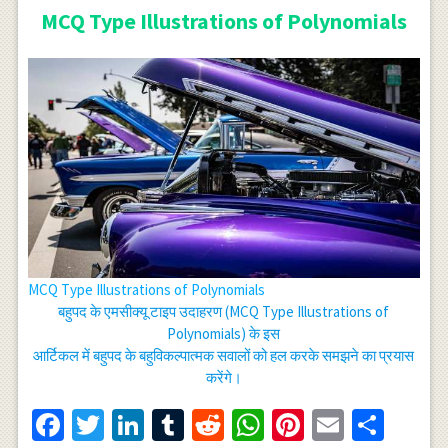
MCQ Type Illustrations of Polynomials
MCQ Type Illustrations of Polynomials
बहुपद के एमसीक्यू टाइप उदाहरण (MCQ Type Illustrations of
Polynomials) के इस
आर्टिकल में बहुपद के बहुविकल्पात्मक सवालों को हल करके समझने का प्रयास
करेंगे।
Facebook
Twitter
LinkedIn
Tumblr
Reddit
WhatsApp
Pinterest
Email
Shar