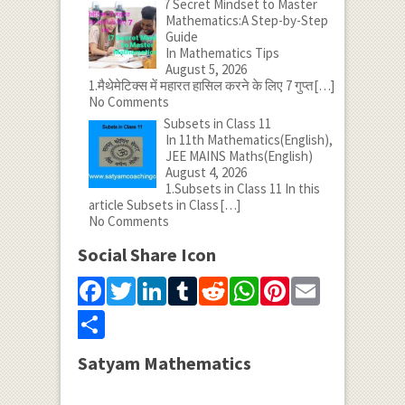
7 Secret Mindset to Master
Mathematics:A Step-by-Step
Guide
In Mathematics Tips
August 5, 2026
1.मैथेमेटिक्स में महारत हासिल करने के लिए 7 गुप्त
[…]
No Comments
Subsets in Class 11
In 11th Mathematics(English),
JEE MAINS Maths(English)
August 4, 2026
1.Subsets in Class 11 In this
article Subsets in Class
[…]
No Comments
Social Share Icon
Facebook
Twitter
LinkedIn
Tumblr
Reddit
WhatsApp
Pinterest
Email
Share
Satyam Mathematics