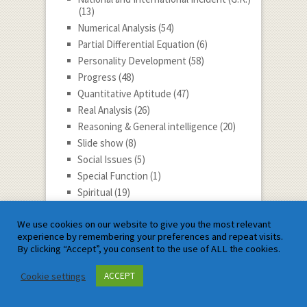
(13)
Numerical Analysis
(54)
Partial Differential Equation
(6)
Personality Development
(58)
Progress
(48)
Quantitative Aptitude
(47)
Real Analysis
(26)
Reasoning & General intelligence
(20)
Slide show
(8)
Social Issues
(5)
Special Function
(1)
Spiritual
(19)
Statistics
(110)
We use cookies on our website to give you the most relevant
Students & Youth Guidence
(1)
experience by remembering your preferences and repeat visits.
Success Tips
(106)
By clicking “Accept”, you consent to the use of ALL the cookies.
Talent Search
(75)
Talent Tips
(15)
Cookie settings
ACCEPT
Technology
(8)