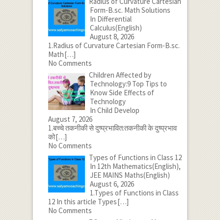
Radius of Curvature Cartesian
Form-B.sc. Math Solutions
In Differential
Calculus(English)
August 8, 2026
1.Radius of Curvature Cartesian Form-B.sc.
Math
[…]
No Comments
Children Affected by
Technology:9 Top Tips to
Know Side Effects of
Technology
In Child Develop
August 7, 2026
1.बच्चे तकनीकी से दुष्प्रभावित:तकनीकी के दुष्प्रभाव
को
[…]
No Comments
Types of Functions in Class 12
In 12th Mathematics(English),
JEE MAINS Maths(English)
August 6, 2026
1.Types of Functions in Class
12 In this article Types
[…]
No Comments