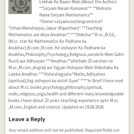
Lekhak Ke Baare Mein (About the Author)
**Satyam Narain Kumawat** **Website
Name:Satyam Mathematics**
*Owner:satyamcoachingcentre.in*
*Sthan:Manoharpur,Jaipur (Rajasthan)* **Teaching
Mathematics aur Anya Anubhav** ***Shiksha:**B.sc.,B.Ed.,
(M.sc. star Ke Mathematics Ko Padhane ka
Anubhav),B.com.,M.com. Ke vishayon Ko Padhane ka
Anubhav,Philosophy,Psychology,Religious,sanskriti Mein Gahri
Ruchi aur Adhyayan ***Anubhav:**phichale 23 varshon se
M.sc.,M.com.,Angreji aur Vigyan Vishayon Mein Shikshaka Ka
Lamba Anubhav ***Visheshagyata:*Maths,Adhyatma
(spiritual),Yog vishayon ka vistrit Gyan* ****In Brief:I have read
about M.sc. books,psychology,philosophy,spiritual,
vedic,religious,yoga,health and different many knowledgeable
books.I have about 23 years teaching experience upto M.sc.
,M.com.,English and science. Updated on 18.06.2026
Leave a Reply
Your email address will not be published. Required fields are