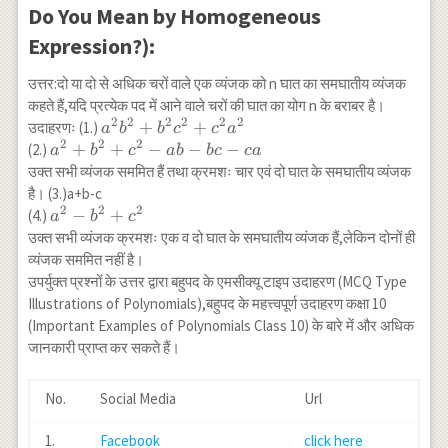
Do You Mean by Homogeneous
Expression?):
उत्तर:दो या दो से अधिक चरों वाले एक व्यंजक को n घात का समघातीय व्यंजक
कहते हैं,यदि प्रत्येक पद में आने वाले चरों की घात का योग n के बराबर है।
2
2
2
2
2
2
a^2
+
+
उदाहरणः (1.)
a
b
b
c
c
a
2
2
2
b^2+b^2
a^2+b^2+c^2-
+
+
−
−
−
(2.)
a
b
c
ab
b
c
c
a
c^2+c^2
a b-b c-c a
उक्त सभी व्यंजक सममित हैं तथा क्रमशः चार एवं दो घात के समघातीय व्यंजक
a^2
है। (3.)a+b-c
2
2
2
a^2-
−
+
(4.)
a
b
c
b^2+c^2
उक्त सभी व्यंजक क्रमशः एक व दो घात के समघातीय व्यंजक हैं,लेकिन दोनों ही
व्यंजक सममित नहीं है।
उपर्युक्त प्रश्नों के उत्तर द्वारा बहुपद के एमसीक्यू टाइप उदाहरण (MCQ Type
Illustrations of Polynomials),बहुपद के महत्त्वपूर्ण उदाहरण कक्षा 10
(Important Examples of Polynomials Class 10) के बारे में और अधिक
जानकारी प्राप्त कर सकते हैं।
No.
Social Media
Url
1.
Facebook
click here