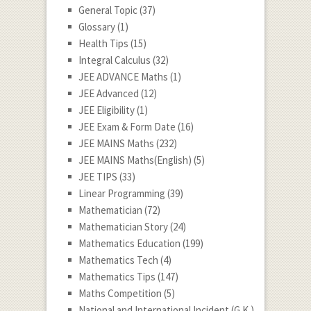
General Topic
(37)
Glossary
(1)
Health Tips
(15)
Integral Calculus
(32)
JEE ADVANCE Maths
(1)
JEE Advanced
(12)
JEE Eligibility
(1)
JEE Exam & Form Date
(16)
JEE MAINS Maths
(232)
JEE MAINS Maths(English)
(5)
JEE TIPS
(33)
Linear Programming
(39)
Mathematician
(72)
Mathematician Story
(24)
Mathematics Education
(199)
Mathematics Tech
(4)
Mathematics Tips
(147)
Maths Competition
(5)
National and International Incident (G.K.)