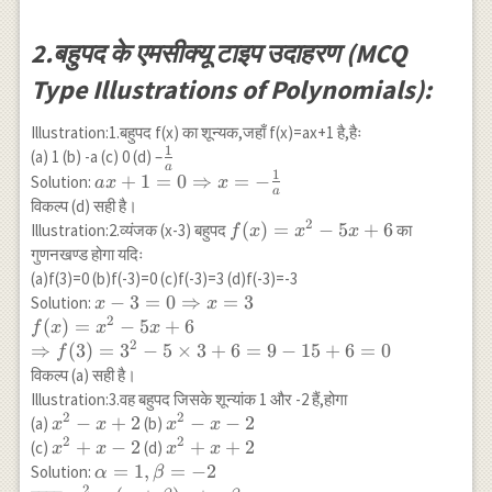
2.बहुपद के एमसीक्यू टाइप उदाहरण (MCQ
Type Illustrations of Polynomials):
Illustration:1.बहुपद f(x) का शून्यक,जहाँ f(x)=ax+1 है,हैः
1
\frac{1}
(a) 1 (b) -a (c) 0 (d) –
a
1
{a}
a x+1=0
+
1
=
0
⇒
=
−
Solution:
a
x
x
a
\Rightarrow
विकल्प (d) सही है।
x=-\frac{1}
2
f(x)=x^2-
(
)
=
−
5
+
6
Illustration:2.व्यंजक (x-3) बहुपद
का
f
x
x
x
{a}
5 x+6
गुणनखण्ड होगा यदिः
(a)f(3)=0 (b)f(-3)=0 (c)f(-3)=3 (d)f(-3)=-3
x-3=0
−
3
=
0
⇒
=
3
Solution:
x
x
2
\Rightarrow
(
)
=
−
5
+
6
f
x
x
x
x=3 \\
2
⇒
(
3
)
=
3
−
5
×
3
+
6
=
9
−
15
+
6
=
0
f
f(x)=x^2-5
विकल्प (a) सही है।
x+6 \\
Illustration:3.वह बहुपद जिसके शून्यांक 1 और -2 हैं,होगा
\Rightarrow
2
2
x^2-
−
+
2
x^2-
−
−
2
(a)
(b)
x
x
x
x
f(3)=3^2-5
2
2
x+2
x-2
x^2+x-
+
−
2
x^2+x+2
+
+
2
(c)
(d)
x
x
x
x
\times
2
\alpha=1,
=
1
,
=
−
2
Solution:
α
β
3+6=9-
2