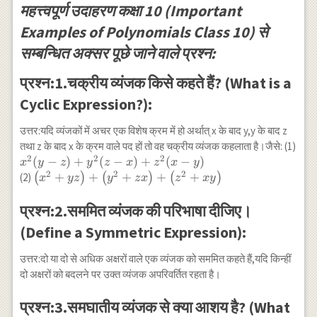
महत्त्वपूर्ण उदाहरण कक्षा 10 (Important
Examples of Polynomials Class 10) से
सम्बन्धित अक्सर पूछे जाने वाले प्रश्न:
प्रश्न:1.चक्रीय व्यंजक किसे कहते हैं? (What is a
Cyclic Expression?):
उत्तर:यदि व्यंजकों में अचर एक विशेष क्रम में हो अर्थात् x के बाद y,y के बाद z
x^2
तथा z के बाद x के क्रम वाले पद हों तो वह चक्रीय व्यंजक कहलाता है।जैसे: (1)
2
2
2
z)+
(
−
)
+
(
−
)
+
(
−
)
x
y
z
y
z
x
z
x
y
x)+
2
2
2
\left(x^2+y
+
+
+
+
+
(2)
(
)
(
)
(
)
x
yz
y
z
x
z
x
y
y)
z\right)+\left(y^2+z
x\right)+\left(z^2+x
प्रश्न:2.सममित व्यंजक की परिभाषा दीजिए।
y\right)
(Define a Symmetric Expression):
उत्तर:दो या दो से अधिक अक्षरों वाले एक व्यंजक को सममित कहते हैं,यदि किन्हीं
दो अक्षरों को बदलने पर उक्त व्यंजक अपरिवर्तित रहता है।
प्रश्न:3.समघातीय व्यंजक से क्या आशय है? (What