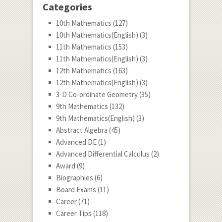
Categories
10th Mathematics
(127)
10th Mathematics(English)
(3)
11th Mathematics
(153)
11th Mathematics(English)
(3)
12th Mathematics
(163)
12th Mathematics(English)
(3)
3-D Co-ordinate Geometry
(35)
9th Mathematics
(132)
9th Mathematics(English)
(3)
Abstract Algebra
(45)
Advanced DE
(1)
Advanced Differential Calculus
(2)
Award
(9)
Biographies
(6)
Board Exams
(11)
Career
(71)
Career Tips
(118)