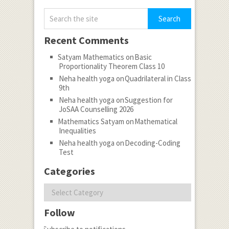
Recent Comments
Satyam Mathematics
on
Basic
Proportionality Theorem Class 10
Neha health yoga
on
Quadrilateral in Class
9th
Neha health yoga
on
Suggestion for
JoSAA Counselling 2026
Mathematics Satyam
on
Mathematical
Inequalities
Neha health yoga
on
Decoding-Coding
Test
Categories
Categories
Follow