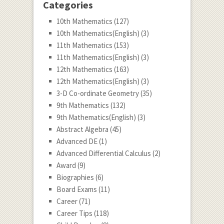
Categories
10th Mathematics
(127)
10th Mathematics(English)
(3)
11th Mathematics
(153)
11th Mathematics(English)
(3)
12th Mathematics
(163)
12th Mathematics(English)
(3)
3-D Co-ordinate Geometry
(35)
9th Mathematics
(132)
9th Mathematics(English)
(3)
Abstract Algebra
(45)
Advanced DE
(1)
Advanced Differential Calculus
(2)
Award
(9)
Biographies
(6)
Board Exams
(11)
Career
(71)
Career Tips
(118)