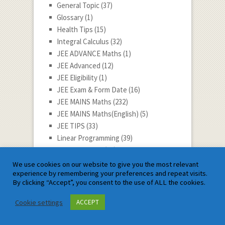
General Topic
(37)
Glossary
(1)
Health Tips
(15)
Integral Calculus
(32)
JEE ADVANCE Maths
(1)
JEE Advanced
(12)
JEE Eligibility
(1)
JEE Exam & Form Date
(16)
JEE MAINS Maths
(232)
JEE MAINS Maths(English)
(5)
JEE TIPS
(33)
Linear Programming
(39)
Mathematician
(72)
Mathematician Story
(24)
We use cookies on our website to give you the most relevant
experience by remembering your preferences and repeat visits.
Mathematics Education
(199)
By clicking “Accept”, you consent to the use of ALL the cookies.
Mathematics Tech
(4)
Mathematics Tips
(147)
Cookie settings
ACCEPT
Maths Competition
(5)
National and International Incident (G.K.)