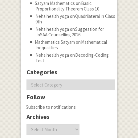
Satyam Mathematics
on
Basic
Proportionality Theorem Class 10
Neha health yoga
on
Quadrilateral in Class
9th
Neha health yoga
on
Suggestion for
JoSAA Counselling 2026
Mathematics Satyam
on
Mathematical
Inequalities
Neha health yoga
on
Decoding-Coding
Test
Categories
Categories
Follow
Subscribe to notifications
Archives
Archives