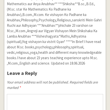
Mathematics aur Anya Anubhav** ***Shiksha:**B.sc.,B.Ed.,
(M.sc. star Ke Mathematics Ko Padhane ka
Anubhav),B.com.,M.com. Ke vishayon Ko Padhane ka
Anubhav,Philosophy,Psychology,Religious,sanskriti Mein Gahri
Ruchi aur Adhyayan ***Anubhav:**phichale 23 varshon se
M.sc.,M.com.,Angreji aur Vigyan Vishayon Mein Shikshaka Ka
Lamba Anubhav ***Visheshagyata:*Maths,Adhyatma
(spiritual),Yog vishayon ka vistrit Gyan* ****In Brief:I have read
about M.sc. books,psychology,philosophy,spiritual,
vedic,religious,yoga,health and different many knowledgeable
books.I have about 23 years teaching experience upto M.sc.
,M.com.,English and science. Updated on 18.06.2026
Leave a Reply
Your email address will not be published. Required fields are
marked
*