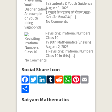
In Students & Youth Guidence
August 3, 2026
1.युवाओं के भटकाव को रोकना:माता-
पिता और शिक्षकों के
[…]
No Comments
Revisiting Irrational Numbers
Class 10
In 10th Mathematics(English)
August 2, 2026
1.Revisiting Irrational Numbers
Class 10 In this
[…]
No Comments
Social Share Icon
Facebook
Twitter
LinkedIn
Tumblr
Reddit
WhatsApp
Pinterest
Email
Share
Satyam Mathematics