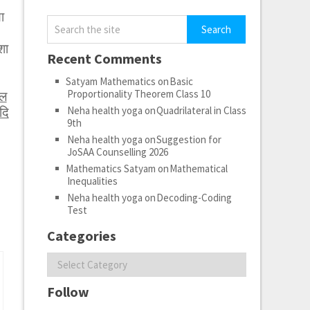
ा
शा
Recent Comments
Satyam Mathematics
on
Basic
Proportionality Theorem Class 10
ेल
Neha health yoga
on
Quadrilateral in Class
दि
9th
Neha health yoga
on
Suggestion for
JoSAA Counselling 2026
Mathematics Satyam
on
Mathematical
Inequalities
Neha health yoga
on
Decoding-Coding
Test
Categories
Categories
Follow