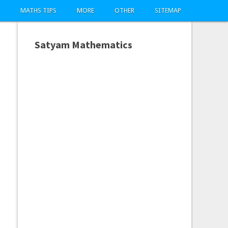
MATHS TIPS
MORE
OTHER
SITEMAP
Satyam Mathematics