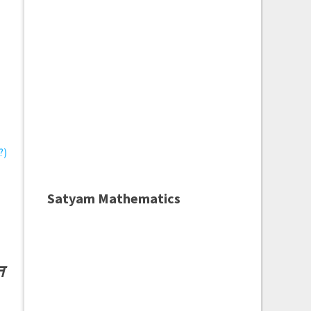
?)
Satyam Mathematics
न