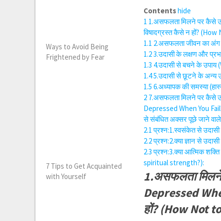
Contents
hide
1
1.असफलता मिलने पर कैसे 
विषादग्रस्त कैसे न हों? (Ho
1.1
2.असफलता जीवन का अंग है 
Ways to Avoid Being
1.2
3.उदासी के लक्षण और प्
Frightened by Fear
1.3
4.उदासी से बचने के उपाय
1.4
5.उदासी से छूटने के अन्
1.5
6.अध्यापक की समस्या (हा
2
7.असफलता मिलने पर कैसे 
Depressed When You Fail?)
से संबंधित अक्सर पूछे जाने वाले
2.1
प्रश्न:1.स्वसंकेत से उ
2.2
प्रश्न:2.क्या ज्ञान से उ
2.3
प्रश्न:3.क्या आत्मिक शक्
spiritual strength?):
7 Tips to Get Acquainted
1.असफलता मिलने 
with Yourself
Depressed When 
हों? (How Not t