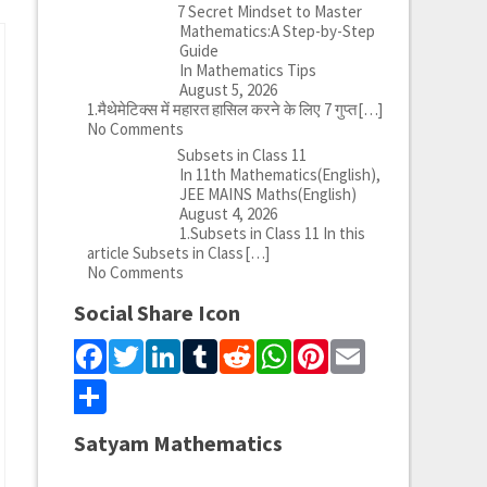
7 Secret Mindset to Master
Mathematics:A Step-by-Step
Guide
In Mathematics Tips
August 5, 2026
1.मैथेमेटिक्स में महारत हासिल करने के लिए 7 गुप्त
[…]
No Comments
Subsets in Class 11
In 11th Mathematics(English),
JEE MAINS Maths(English)
August 4, 2026
1.Subsets in Class 11 In this
article Subsets in Class
[…]
No Comments
Social Share Icon
Facebook
Twitter
LinkedIn
Tumblr
Reddit
WhatsApp
Pinterest
Email
Share
Satyam Mathematics