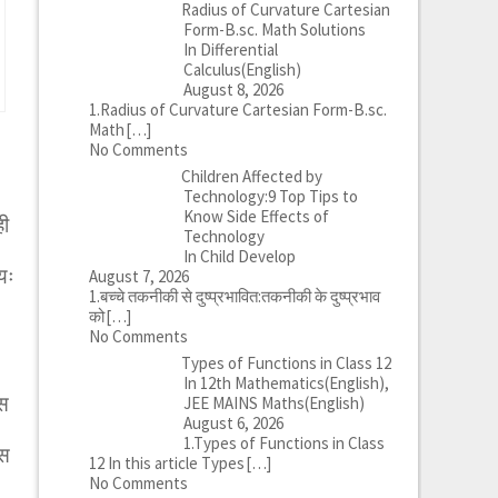
Radius of Curvature Cartesian
Form-B.sc. Math Solutions
In Differential
Calculus(English)
August 8, 2026
1.Radius of Curvature Cartesian Form-B.sc.
Math
[…]
No Comments
।
Children Affected by
Technology:9 Top Tips to
Know Side Effects of
ही
Technology
In Child Develop
यः
August 7, 2026
1.बच्चे तकनीकी से दुष्प्रभावित:तकनीकी के दुष्प्रभाव
को
[…]
No Comments
Types of Functions in Class 12
In 12th Mathematics(English),
ास
JEE MAINS Maths(English)
August 6, 2026
1.Types of Functions in Class
ास
12 In this article Types
[…]
No Comments