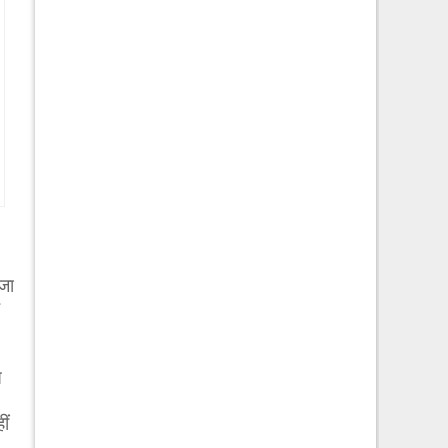
जा
त
ीं