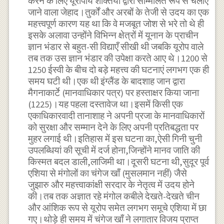
करने के लिए यूरोपीय शक्तियों द्वारा सम्मिलित रूप से चलाए
जाने वाला जेहाद।तुर्कों और अरबों के तेजी से उदय का एक
महत्त्वपूर्ण कारण यह था कि वे मजबूत जोश से भरे तो थे ही
इसके अलावा उन्होंने विभिन्न क्षेत्रों में यूनान के प्राचीन
ज्ञान भंडार से बहुत-सी विद्याएँ सीखी थी जबकि यूरोप वाले
तब तक उस ज्ञान भंडार की उपेक्षा करते आए थे।1200 से
1250 ईस्वी के बीच दो बड़े महत्त्व की घटनाएं लगभग एक ही
समय घटी थी।एक थी इंग्लैंड के बादशाह जान द्वारा
मैगनाकार्टे (मानवाधिकार पत्र) पर हस्ताक्षर किया जाना
(1225)।यह पहला दस्तावेज था।इसमें किसी एक
एकाधिकारवादी तानाशाह ने अपनी प्रजा के मानवाधिकारों
को सुरक्षा और सम्मान देने के लिए अपनी प्रतिबद्धता पर
मुहर लगाई थी।इतिहास में इस घटना का,ऐसी गिनी चुनी
उपलब्धियां की सूची में दर्ज होना,जिन्होंने मानव जाति की
किस्मत बदल डाली,लाजिमी था।दूसरी घटना थी,सुदूर पूर्व
एशिया से मंगोलों का चंगेज खाँ (मुसलमान नहीं) जैसे
जुझारु और महत्त्वाकांक्षी सरदार के नेतृत्व में उदय होने
की।तब तक अज्ञात रहे मंगोल कबीले देखते-देखते चीन
और आंशिक रूप से यूरोप समेत लगभग समूचे एशिया में छा
गए।थोड़े ही समय में चंगेज खाँ ने लगातार विजय प्राप्त