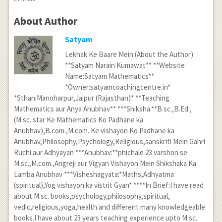
About Author
Satyam
Lekhak Ke Baare Mein (About the Author)
**Satyam Narain Kumawat** **Website
Name:Satyam Mathematics**
*Owner:satyamcoachingcentre.in*
*Sthan:Manoharpur,Jaipur (Rajasthan)* **Teaching
Mathematics aur Anya Anubhav** ***Shiksha:**B.sc.,B.Ed.,
(M.sc. star Ke Mathematics Ko Padhane ka
Anubhav),B.com.,M.com. Ke vishayon Ko Padhane ka
Anubhav,Philosophy,Psychology,Religious,sanskriti Mein Gahri
Ruchi aur Adhyayan ***Anubhav:**phichale 23 varshon se
M.sc.,M.com.,Angreji aur Vigyan Vishayon Mein Shikshaka Ka
Lamba Anubhav ***Visheshagyata:*Maths,Adhyatma
(spiritual),Yog vishayon ka vistrit Gyan* ****In Brief:I have read
about M.sc. books,psychology,philosophy,spiritual,
vedic,religious,yoga,health and different many knowledgeable
books.I have about 23 years teaching experience upto M.sc.