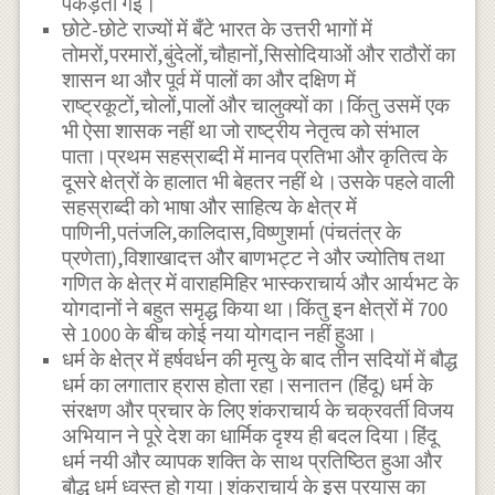
पकड़ती गई।
छोटे-छोटे राज्यों में बँटे भारत के उत्तरी भागों में
तोमरों,परमारों,बुंदेलों,चौहानों,सिसोदियाओं और राठौरों का
शासन था और पूर्व में पालों का और दक्षिण में
राष्ट्रकूटों,चोलों,पालों और चालुक्यों का।किंतु उसमें एक
भी ऐसा शासक नहीं था जो राष्ट्रीय नेतृत्व को संभाल
पाता।प्रथम सहस्राब्दी में मानव प्रतिभा और कृतित्व के
दूसरे क्षेत्रों के हालात भी बेहतर नहीं थे।उसके पहले वाली
सहस्राब्दी को भाषा और साहित्य के क्षेत्र में
पाणिनी,पतंजलि,कालिदास,विष्णुशर्मा (पंचतंत्र के
प्रणेता),विशाखादत्त और बाणभट्ट ने और ज्योतिष तथा
गणित के क्षेत्र में वाराहमिहिर भास्कराचार्य और आर्यभट के
योगदानों ने बहुत समृद्ध किया था।किंतु इन क्षेत्रों में 700
से 1000 के बीच कोई नया योगदान नहीं हुआ।
धर्म के क्षेत्र में हर्षवर्धन की मृत्यु के बाद तीन सदियों में बौद्ध
धर्म का लगातार ह्रास होता रहा।सनातन (हिंदू) धर्म के
संरक्षण और प्रचार के लिए शंकराचार्य के चक्रवर्ती विजय
अभियान ने पूरे देश का धार्मिक दृश्य ही बदल दिया।हिंदू
धर्म नयी और व्यापक शक्ति के साथ प्रतिष्ठित हुआ और
बौद्ध धर्म ध्वस्त हो गया।शंकराचार्य के इस प्रयास का