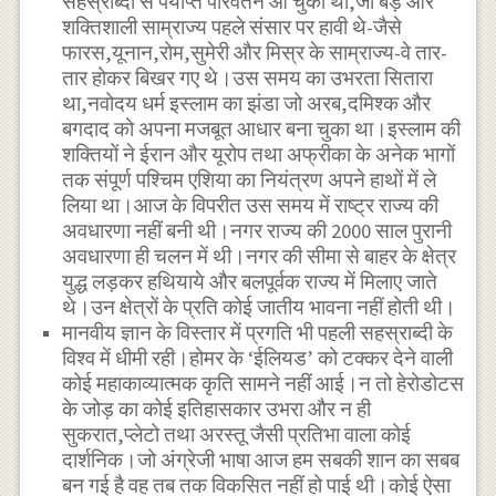
सहस्राब्दी से पर्याप्त परिवर्तन आ चुका था,जो बड़े और
शक्तिशाली साम्राज्य पहले संसार पर हावी थे-जैसे
फारस,यूनान,रोम,सुमेरी और मिस्र के साम्राज्य-वे तार-
तार होकर बिखर गए थे।उस समय का उभरता सितारा
था,नवोदय धर्म इस्लाम का झंडा जो अरब,दमिश्क और
बगदाद को अपना मजबूत आधार बना चुका था।इस्लाम की
शक्तियों ने ईरान और यूरोप तथा अफ्रीका के अनेक भागों
तक संपूर्ण पश्चिम एशिया का नियंत्रण अपने हाथों में ले
लिया था।आज के विपरीत उस समय में राष्ट्र राज्य की
अवधारणा नहीं बनी थी।नगर राज्य की 2000 साल पुरानी
अवधारणा ही चलन में थी।नगर की सीमा से बाहर के क्षेत्र
युद्ध लड़कर हथियाये और बलपूर्वक राज्य में मिलाए जाते
थे।उन क्षेत्रों के प्रति कोई जातीय भावना नहीं होती थी।
मानवीय ज्ञान के विस्तार में प्रगति भी पहली सहस्राब्दी के
विश्व में धीमी रही।होमर के ‘ईलियड’ को टक्कर देने वाली
कोई महाकाव्यात्मक कृति सामने नहीं आई।न तो हेरोडोटस
के जोड़ का कोई इतिहासकार उभरा और न ही
सुकरात,प्लेटो तथा अरस्तू जैसी प्रतिभा वाला कोई
दार्शनिक।जो अंग्रेजी भाषा आज हम सबकी शान का सबब
बन गई है वह तब तक विकसित नहीं हो पाई थी।कोई ऐसा