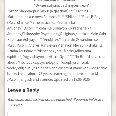
*Owner:satyamcoachingcentre.in*
*Sthan:Manoharpur,Jaipur (Rajasthan)* **Teaching
Mathematics aur Anya Anubhav** ***Shiksha:**B.sc.,B.Ed.,
(M.sc. star Ke Mathematics Ko Padhane ka
Anubhav),B.com.,M.com. Ke vishayon Ko Padhane ka
Anubhav,Philosophy,Psychology,Religious,sanskriti Mein Gahri
Ruchi aur Adhyayan ***Anubhav:**phichale 23 varshon se
M.sc.,M.com.,Angreji aur Vigyan Vishayon Mein Shikshaka Ka
Lamba Anubhav ***Visheshagyata:*Maths,Adhyatma
(spiritual),Yog vishayon ka vistrit Gyan* ****In Brief:I have read
about M.sc. books,psychology,philosophy,spiritual,
vedic,religious,yoga,health and different many knowledgeable
books.I have about 23 years teaching experience upto M.sc.
,M.com.,English and science. Updated on 18.06.2026
Leave a Reply
Your email address will not be published. Required fields are
marked
*