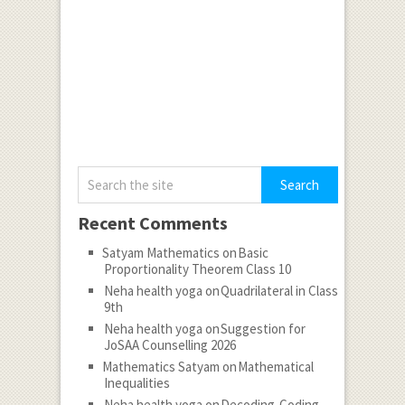
Recent Comments
Satyam Mathematics
on
Basic
Proportionality Theorem Class 10
Neha health yoga
on
Quadrilateral in Class
9th
Neha health yoga
on
Suggestion for
JoSAA Counselling 2026
Mathematics Satyam
on
Mathematical
Inequalities
Neha health yoga
on
Decoding-Coding