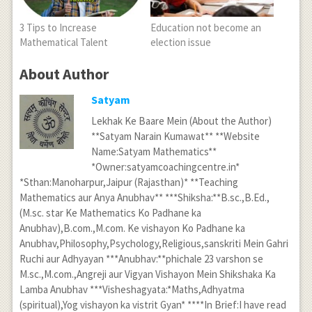
3 Tips to Increase
Education not become an
Mathematical Talent
election issue
About Author
Satyam
Lekhak Ke Baare Mein (About the Author)
**Satyam Narain Kumawat** **Website
Name:Satyam Mathematics**
*Owner:satyamcoachingcentre.in*
*Sthan:Manoharpur,Jaipur (Rajasthan)* **Teaching
Mathematics aur Anya Anubhav** ***Shiksha:**B.sc.,B.Ed.,
(M.sc. star Ke Mathematics Ko Padhane ka
Anubhav),B.com.,M.com. Ke vishayon Ko Padhane ka
Anubhav,Philosophy,Psychology,Religious,sanskriti Mein Gahri
Ruchi aur Adhyayan ***Anubhav:**phichale 23 varshon se
M.sc.,M.com.,Angreji aur Vigyan Vishayon Mein Shikshaka Ka
Lamba Anubhav ***Visheshagyata:*Maths,Adhyatma
(spiritual),Yog vishayon ka vistrit Gyan* ****In Brief:I have read