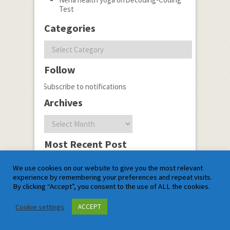
Test
Categories
Categories
Follow
Subscribe to notifications
Archives
Archives
Most Recent Post
Power of Social
We use cookies on our website to give you the most relevant
Media:Impact,Opportunities
experience by remembering your preferences and repeat visits.
and Real-Life Stories
By clicking “Accept”, you consent to the use of ALL the cookies.
Cookie settings
ACCEPT
Name*