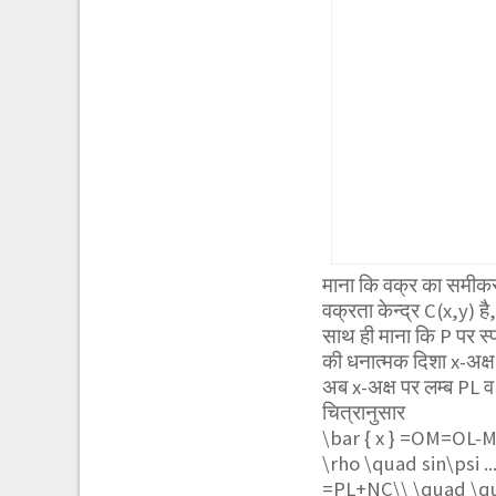
माना कि वक्र का समीकर
वक्रता केन्द्र C(x,y) 
साथ ही माना कि P पर स्प
की धनात्मक दिशा x-अक्
अब x-अक्ष पर लम्ब PL 
चित्रानुसार
\bar { x } =OM=OL-
\rho \quad sin\psi .
=PL+NC\\ \quad \qua