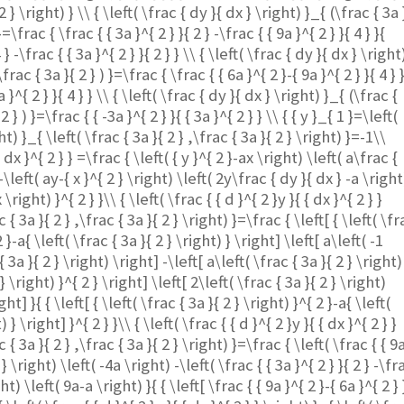
2 } \right) } \\ { \left( \frac { dy }{ dx } \right) }_{ (\frac { 3a 
}=\frac { \frac { { 3a }^{ 2 } }{ 2 } -\frac { { 9a }^{ 2 } }{ 4 } }{
 } -\frac { { 3a }^{ 2 } }{ 2 } } \\ { \left( \frac { dy }{ dx } \right
\frac { 3a }{ 2 } ) }=\frac { \frac { { 6a }^{ 2 }-{ 9a }^{ 2 } }{ 4 } 
a }^{ 2 } }{ 4 } } \\ { \left( \frac { dy }{ dx } \right) }_{ (\frac {
2 } ) }=\frac { { -3a }^{ 2 } }{ { 3a }^{ 2 } } \\ { { y }_{ 1 }=\left(
ht) }_{ \left( \frac { 3a }{ 2 } ,\frac { 3a }{ 2 } \right) }=-1\\
{ dx }^{ 2 } } =\frac { \left( { y }^{ 2 }-ax \right) \left( a\frac {
-\left( ay-{ x }^{ 2 } \right) \left( 2y\frac { dy }{ dx } -a \right
x \right) }^{ 2 } }\\ { \left( \frac { { d }^{ 2 }y }{ { dx }^{ 2 } }
 { 3a }{ 2 } ,\frac { 3a }{ 2 } \right) }=\frac { \left[ { \left( \f
2 }-a{ \left( \frac { 3a }{ 2 } \right) } \right] \left[ a\left( -1
 3a }{ 2 } \right) \right] -\left[ a\left( \frac { 3a }{ 2 } \right)
 } \right) }^{ 2 } \right] \left[ 2\left( \frac { 3a }{ 2 } \right)
ght] }{ { \left[ { \left( \frac { 3a }{ 2 } \right) }^{ 2 }-a{ \left(
) } \right] }^{ 2 } }\\ { \left( \frac { { d }^{ 2 }y }{ { dx }^{ 2 } }
 { 3a }{ 2 } ,\frac { 3a }{ 2 } \right) }=\frac { \left( \frac { { 9
4 } \right) \left( -4a \right) -\left( \frac { { 3a }^{ 2 } }{ 2 } -\fr
ght) \left( 9a-a \right) }{ { \left[ \frac { { 9a }^{ 2 }-{ 6a }^{ 2 } 