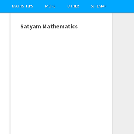
MATHS TIPS
MORE
OTHER
SITEMAP
Satyam Mathematics