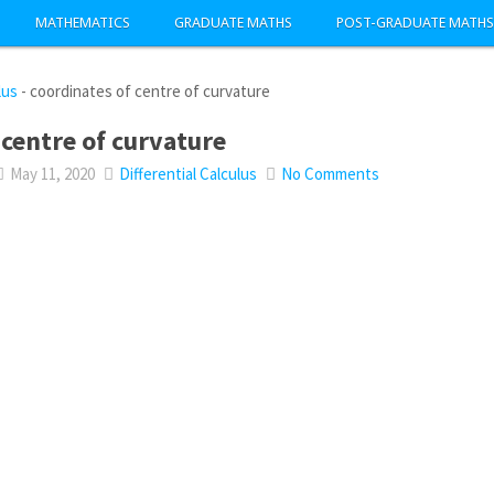
MATHEMATICS
GRADUATE MATHS
POST-GRADUATE MATHS
lus
-
coordinates of centre of curvature
 centre of curvature
May 11, 2020
Differential Calculus
No Comments