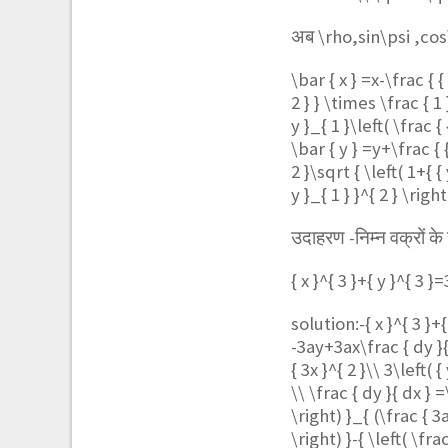
अब
\rho,sin\psi ,co
\bar { x } =x-\frac { { 
2 } } \times \frac { 1 }
y }_{ 1 }\left( \frac { 
\bar { y } =y+\frac { { 
2 }\sqrt { \left( 1+{ { 
y }_{ 1 } }^{ 2 } \right)
उदाहरण -निम्न वक्रों के स
{ x }^{ 3 }+{ y }^{ 3 }
solution:-
{ x }^{ 3 }+
-3ay+3ax\frac { dy }{ 
{ 3x }^{ 2 }\\ 3\left( {
\\ \frac { dy }{ dx } =\
\right) }_{ (\frac { 3a 
\right) }-{ \left( \frac