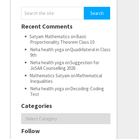
Recent Comments
Satyam Mathematics
on
Basic
Proportionality Theorem Class 10
Neha health yoga
on
Quadrilateral in Class
9th
Neha health yoga
on
Suggestion for
JoSAA Counselling 2026
Mathematics Satyam
on
Mathematical
Inequalities
Neha health yoga
on
Decoding-Coding
Test
Categories
Categories
Follow