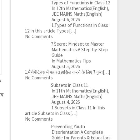
Types of Functions in Class 12
In 12th Mathematics(English),
JEE MAINS Maths(English)
August 6, 2026
1.Types of Functions in Class
12 In this article Types
[…]
No Comments
7 Secret Mindset to Master
Mathematics:A Step-by-Step
Guide
In Mathematics Tips
August 5, 2026
1.मैथेमेटिक्स में महारत हासिल करने के लिए 7 गुप्त
[…]
No Comments
ि
Subsets in Class 11
In 11th Mathematics(English),
्ब
JEE MAINS Maths(English)
August 4, 2026
1.Subsets in Class 11 In this
article Subsets in Class
[…]
No Comments
Preventing Youth
Disorientation:A Complete
Guide for Parents & Educators