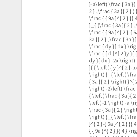
}-a\left( \frac { 3a }{ 
2 } ,\frac { 3a }{ 2 } ) 
\frac { { 9a }^{ 2 } }{ 4
}_{ (\frac { 3a }{ 2 } ,
\frac { { 9a }^{ 2 }-{ 6
3a }{ 2 } ,\frac { 3a }{ 
\frac { dy }{ dx } \rig
\frac { { d }^{ 2 }y }{ 
dy }{ dx } -2x \right) 
}{ { \left( { y }^{ 2 }-a
\right) }_{ \left( \frac
{ 3a }{ 2 } \right) }^{ 
\right) -2\left( \frac {
{ \left( \frac { 3a }{ 2
\left( -1 \right) -a \ri
\frac { 3a }{ 2 } \right
\right) }_{ \left( \frac
}^{ 2 }-{ 6a }^{ 2 } }{ 
{ { 9a }^{ 2 } }{ 4 } \ri