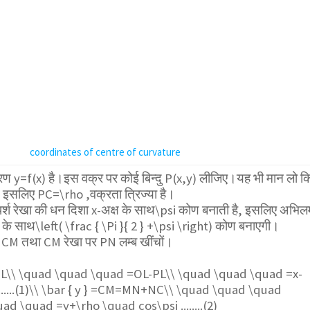
coordinates of centre of curvature
ण y=f(x) है।इस वक्र पर कोई बिन्दु P(x,y) लीजिए।यह भी मान लो क
है, इसलिए PC=
\rho
,वक्रता त्रिज्या है।
र्श रेखा की धन दिशा x-अक्ष के साथ
\psi
कोण बनाती है, इसलिए अभिलम
ष के साथ
\left( \frac { \Pi }{ 2 } +\psi \right)
कोण बनाएगी।
व CM तथा CM रेखा पर PN लम्ब खींचों।
ML\\ \quad \quad \quad =OL-PL\\ \quad \quad \quad =x-
.......(1)\\ \bar { y } =CM=MN+NC\\ \quad \quad \quad
d \quad =y+\rho \quad cos\psi ........(2)