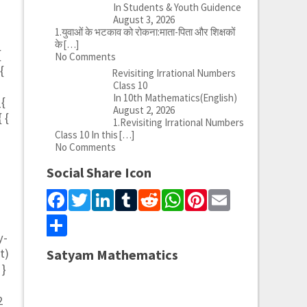
In Students & Youth Guidence
August 3, 2026
1.युवाओं के भटकाव को रोकना:माता-पिता और शिक्षकों
के
[…]
{
No Comments
{
Revisiting Irrational Numbers
Class 10
In 10th Mathematics(English)
_{
August 2, 2026
{ {
1.Revisiting Irrational Numbers
Class 10 In this
[…]
No Comments
Social Share Icon
Facebook
Twitter
LinkedIn
Tumblr
Reddit
WhatsApp
Pinterest
Email
Share
y-
ht)
Satyam Mathematics
 }
2