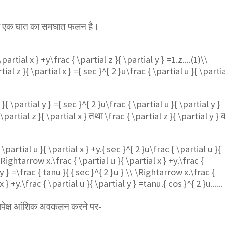
का एक घात का समघात फलन है।
\partial x } +y\frac { \partial z }{ \partial y } =1.z....(1)\\
ial z }{ \partial x } ={ sec }^{ 2 }u\frac { \partial u }{ \parti
 }{ \partial y } ={ sec }^{ 2 }u\frac { \partial u }{ \partial y }
 \partial z }{ \partial x }
तथा
\frac { \partial z }{ \partial y }
 \partial u }{ \partial x } +y.{ sec }^{ 2 }u\frac { \partial u }{
Rightarrow x.\frac { \partial u }{ \partial x } +y.\frac {
 y } =\frac { tanu }{ { sec }^{ 2 }u } \\ \Rightarrow x.\frac {
x } +y.\frac { \partial u }{ \partial y } =tanu.{ cos }^{ 2 }u......
ापेक्ष आंशिक अवकलन करने पर-