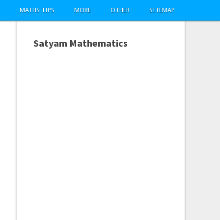
MATHS TIPS
MORE
OTHER
SITEMAP
Satyam Mathematics