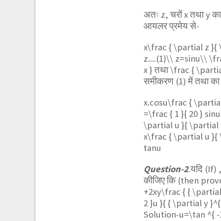
अतः z, चरों x तथा y क
आयलर प्रमेय से-
x\frac { \partial z }{ 
z....(1)\\ z=sinu\\ \f
x }
तथा
\frac { \partia
समीकरण (1) में तथा का
x.cosu\frac { \partial
=\frac { 1 }{ 20 } sin
\partial u }{ \partial
x\frac { \partial u }{ 
tanu
Question-2
.यदि (If) 
कीजिए कि (then prov
+2xy\frac { { \partial 
2 }u }{ { \partial y }^{
Solution-
u=\tan ^{ -1 