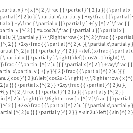
\partial x } +{ x }^{ 2 }\frac { { \partial }^{ 2 }u }{ { \partial x
\partial }^{ 2 }u }{ \partial x\partial y } +xy\frac { { \partial }
ial x } +y\frac { \partial u }{ \partial y } +{ y }^{ 2 }\frac { {
\partial y }^{ 2 } } =x.cos2u\frac { \partial u }{ \partial x }
al u }{ \partial y } \\ \Rightarrow { x }^{ 2 }\frac { { \partia
x }^{ 2 } } +2xy\frac { { \partial }^{ 2 }u }{ \partial x\partial y 
artial }^{ 2 }u }{ { \partial y }^{ 2 } } =\left( x\frac { \partial 
{ \partial u }{ \partial y } \right) \left( cos2u-1 \right) \\
\frac { { \partial }^{ 2 }u }{ { \partial x }^{ 2 } } +2xy\frac { {
artial x\partial y } +{ y }^{ 2 }\frac { { \partial }^{ 2 }u }{ {
tanu.{ cos }^{ 2 }u\left( cos2u-1 \right) \\ \Rightarrow { x }^{
2 }u }{ { \partial x }^{ 2 } } +2xy\frac { { \partial }^{ 2 }u }{
{ y }^{ 2 }\frac { { \partial }^{ 2 }u }{ { \partial y }^{ 2 } }
in }^{ 2 }u \right) \\ \Rightarrow { x }^{ 2 }\frac { { \partial
x }^{ 2 } } +2xy\frac { { \partial }^{ 2 }u }{ \partial x\partial y 
artial }^{ 2 }u }{ { \partial y }^{ 2 } } =-sin2u.\left( { sin }^{ 2 