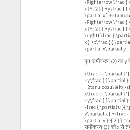
\Rightarrow \frac { \p
x }^{ 2 } } +y\frac { {
\partial x } +2tanu.co
\Rightarrow \frac { \p
x }^{ 2 } } +y\frac { {
\right) \frac { \parti
x } +x\frac { { \partial
\partial x\partial y } 
पुनःसमीकरण (2) का y 
x\frac { { \partial }^{
+y\frac { { \partial }^
+2tanu.cosu\left( -si
x\frac { { \partial }^{
+y\frac { { \partial }^
\frac { \partial u }{ 
y\partial x } +\frac { 
\partial y }^{ 2 } } =c
समीकरण (3) को x से तथा