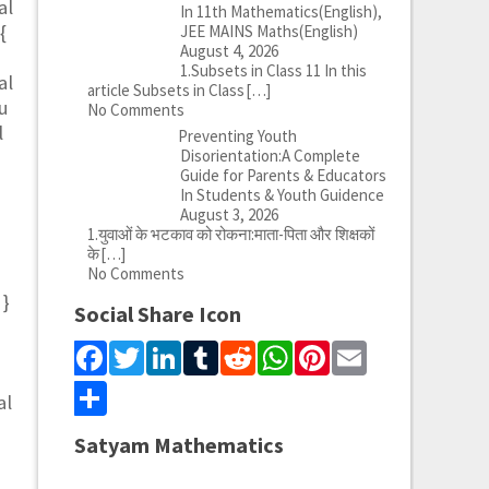
al
In 11th Mathematics(English),
{
JEE MAINS Maths(English)
August 4, 2026
1.Subsets in Class 11 In this
al
article Subsets in Class
[…]
}u
No Comments
l
Preventing Youth
Disorientation:A Complete
Guide for Parents & Educators
In Students & Youth Guidence
August 3, 2026
1.युवाओं के भटकाव को रोकना:माता-पिता और शिक्षकों
के
[…]
No Comments
 }
Social Share Icon
Facebook
Twitter
LinkedIn
Tumblr
Reddit
WhatsApp
Pinterest
Email
Share
al
Satyam Mathematics