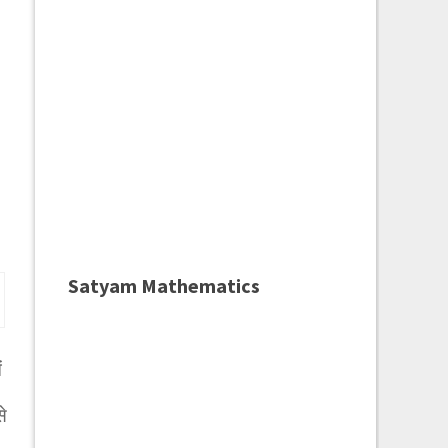
Satyam Mathematics
ं
े