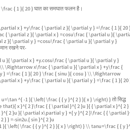
ा
\frac { 1 }{ 20 }
घात का समघात फलन है।
\partial x } +y\frac { \partial z }{ \partial y } =\frac { 1 }{ 20 
rac { \partial z }{ \partial x } =cosu\frac { \partial u }{ \parti
l z }{ \partial y } =cosu\frac { \partial u }{ \partial y }
 मान रखने पर-
 u }{ \partial x } +y.cosu\frac { \partial u }{ \partial y }
u\\ \Rightarrow x\frac { \partial u }{ \partial x } +y\frac {
 y } =\frac { 1 }{ 20 } \frac { sinu }{ cosu } \\ \Rightarrow
\partial x } +y\frac { \partial u }{ \partial y } =\frac { 1 }{ 20 
,
u=\tan ^{ -1 }{ \left( \frac { { y }^{ 2 } }{ x } \right) }
तो सिद्ध
e that)
{ x }^{ 2 }\frac { { \partial }^{ 2 }u }{ { \partial x }^{ 2 } 
}^{ 2 }u }{ \partial x\partial y } +{ y }^{ 2 }\frac { { \partial }
 2 } } =-sin2u.{ sin }^{ 2 }u
}{ \left( \frac { { y }^{ 2 } }{ x } \right) } \\ tanu=\frac { { y }