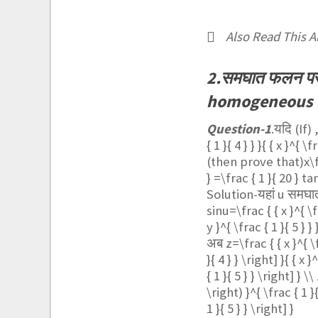
Also Read This Ar
2.समघात फलन पर
homogeneous f
Question-1
.यदि (If) 
{ 1 }{ 4 } } }{ { x }^{ \
(then prove that)
x\
} =\frac { 1 }{ 20 } ta
Solution-यहां u समघात 
sinu=\frac { { x }^{ \fr
y }^{ \frac { 1 }{ 5 } } 
अब
z=\frac { { x }^{ \f
}{ 4 } } \right] }{ { x 
{ 1 }{ 5 } } \right] } \
\right) }^{ \frac { 1 }{
1 }{ 5 } } \right] }