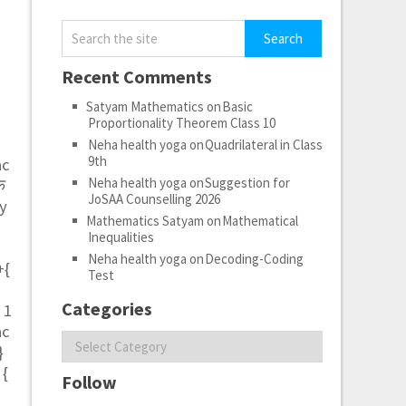
Recent Comments
Satyam Mathematics
on
Basic
Proportionality Theorem Class 10
Neha health yoga
on
Quadrilateral in Class
9th
ac
Neha health yoga
on
Suggestion for
ि
JoSAA Counselling 2026
 y
Mathematics Satyam
on
Mathematical
Inequalities
Neha health yoga
on
Decoding-Coding
+{
Test
Categories
{ 1
ac
Categories
}
 {
Follow