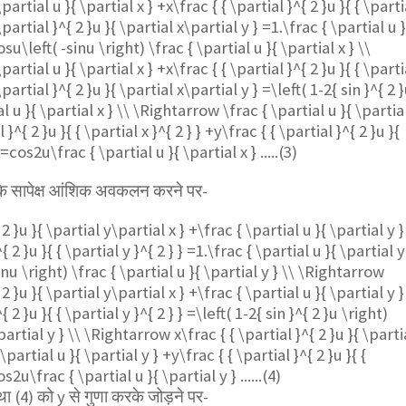
artial u }{ \partial x } +x\frac { { \partial }^{ 2 }u }{ { \parti
 \partial }^{ 2 }u }{ \partial x\partial y } =1.\frac { \partial u }
su\left( -sinu \right) \frac { \partial u }{ \partial x } \\
artial u }{ \partial x } +x\frac { { \partial }^{ 2 }u }{ { \parti
 \partial }^{ 2 }u }{ \partial x\partial y } =\left( 1-2{ sin }^{ 2 
al u }{ \partial x } \\ \Rightarrow \frac { \partial u }{ \partia
 }^{ 2 }u }{ { \partial x }^{ 2 } } +y\frac { { \partial }^{ 2 }u }{
=cos2u\frac { \partial u }{ \partial x } .....(3)
के सापेक्ष आंशिक अवकलन करने पर-
 2 }u }{ \partial y\partial x } +\frac { \partial u }{ \partial y }
{ 2 }u }{ { \partial y }^{ 2 } } =1.\frac { \partial u }{ \partial y
nu \right) \frac { \partial u }{ \partial y } \\ \Rightarrow
 2 }u }{ \partial y\partial x } +\frac { \partial u }{ \partial y }
{ 2 }u }{ { \partial y }^{ 2 } } =\left( 1-2{ sin }^{ 2 }u \right)
\partial y } \\ \Rightarrow x\frac { { \partial }^{ 2 }u }{ \parti
\partial u }{ \partial y } +y\frac { { \partial }^{ 2 }u }{ {
os2u\frac { \partial u }{ \partial y } ......(4)
 (4) को y से गुणा करके जोड़ने पर-