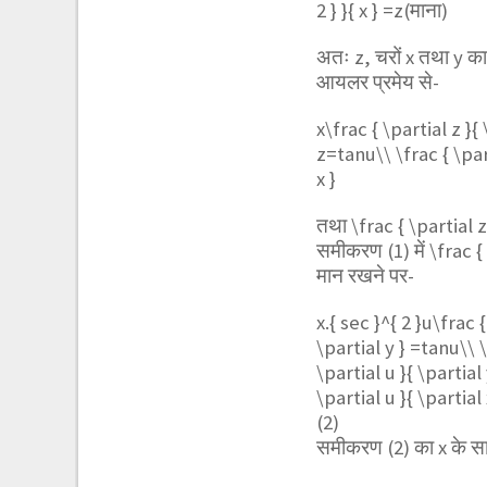
2 } }{ x } =z
(माना)
अतः z, चरों x तथा y 
आयलर प्रमेय से-
x\frac { \partial z }{ 
z=tanu\\ \frac { \part
x }
तथा
\frac { \partial z
समीकरण (1) में
\frac {
मान रखने पर-
x.{ sec }^{ 2 }u\frac {
\partial y } =tanu\\ \
\partial u }{ \partial
\partial u }{ \partial 
(2)
समीकरण (2) का x के स