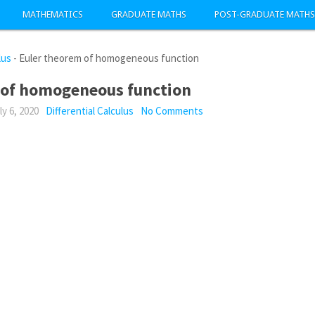
MATHEMATICS
GRADUATE MATHS
POST-GRADUATE MATHS
lus
-
Euler theorem of homogeneous function
 of homogeneous function
ly 6, 2020
Differential Calculus
No Comments