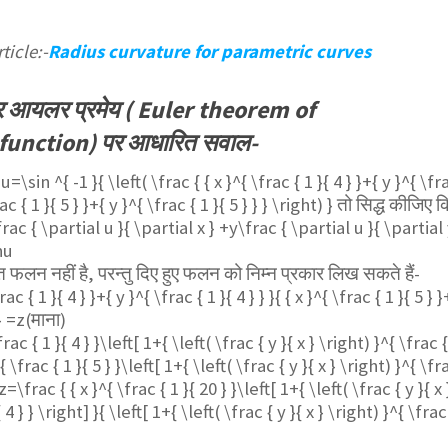
ticle:-
Radius curvature for parametric curves
 आयलर प्रमेय ( Euler theorem of
unction) पर आधारित सवाल-
,
u=\sin ^{ -1 }{ \left( \frac { { x }^{ \frac { 1 }{ 4 } }+{ y }^{ \fr
frac { 1 }{ 5 } }+{ y }^{ \frac { 1 }{ 5 } } } \right) }
तो सिद्ध कीजिए क
frac { \partial u }{ \partial x } +y\frac { \partial u }{ \partial
nu
फलन नहीं है, परन्तु दिए हुए फलन को निम्न प्रकार लिख सकते हैं-
ac { 1 }{ 4 } }+{ y }^{ \frac { 1 }{ 4 } } }{ { x }^{ \frac { 1 }{ 5 } }
} =z
(माना)
rac { 1 }{ 4 } }\left[ 1+{ \left( \frac { y }{ x } \right) }^{ \frac 
}^{ \frac { 1 }{ 5 } }\left[ 1+{ \left( \frac { y }{ x } \right) }^{ \fr
\ z=\frac { { x }^{ \frac { 1 }{ 20 } }\left[ 1+{ \left( \frac { y }{ x 
 4 } } \right] }{ \left[ 1+{ \left( \frac { y }{ x } \right) }^{ \frac