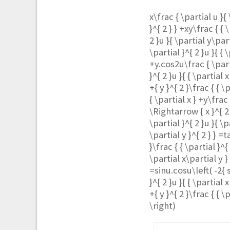
x\frac { \partial u }{ 
}^{ 2 } } +xy\frac { { 
2 }u }{ \partial y\part
\partial }^{ 2 }u }{ { 
+y.cos2u\frac { \parti
}^{ 2 }u }{ { \partial 
+{ y }^{ 2 }\frac { { \p
{ \partial x } +y\frac 
\Rightarrow { x }^{ 2 }
\partial }^{ 2 }u }{ \p
\partial y }^{ 2 } } =
}\frac { { \partial }^{ 
\partial x\partial y } +
=sinu.cosu\left( -2{ s
}^{ 2 }u }{ { \partial 
+{ y }^{ 2 }\frac { { \p
\right)