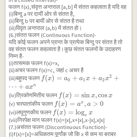
फलन f(x),संवृत्त अन्तराल [a,b] में संतत कहलाता है यदि वह
(i)बिन्दु a पर दायीं ओर से संतत है,
(ii)बिन्दु b पर बायीं ओर से संतत है तथा
(iii)विवृत अन्तराल (a,b) में संतत हो।
(6.)संतत फलन (Continuous Function)-
यदि कोई फलन अपने प्रान्त के प्रत्येक बिन्दु पर संतत है तो
वह संतत फलन कहलाता है।कुछ संतत फलनों के उदाहरण
निम्न है-
(i)तत्समक फलन f(x)=x,
(ii)अचर फलन f(x)=c, जहां c अचर है
2
f(x)=a_{0}+a_{1}
(
)
=
+
+
+
(iii)बहुपद फलन
f
x
a
a
x
a
x
0
1
2
x+a_{2}
⋯
+
n
a
x
x^{2}+\cdots+a
f(x)=\sin
(
)
=
s
i
n
,
c
o
s
(iv)त्रिकोणमितीय फलन
f
x
x
x
x^{n}
x ,\cos x
f(x)=a^{x},
(
)
=
,
>
0
x
(v) चरघातांकीय फलन
f
x
a
a
a>0
f(x)=\log_{e}x
(
)
=
l
o
g
(vi)लघुगुणकीय फलन
f
x
x
e
(vii)निरपेक्ष मान फलन f(x)=|x|,x+|x|,x-|x|,x|x|
(7.)असंतत फलन (Discontinuous Function)-
(i)f(x)=[x]=अधिकतम पूर्णांक जो कि x से कम या बराबर