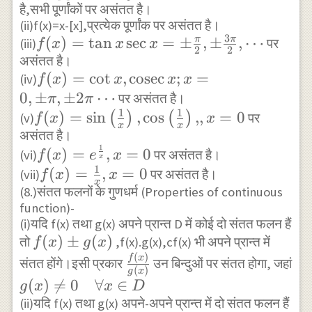
है,सभी पूर्णांकों पर असंतत है।
(ii)f(x)=x-[x],प्रत्येक पूर्णांक पर असंतत है।
3
f(x)=\tan
(
)
=
t
a
n
s
e
c
=
±
,
±
,
⋯
π
π
(iii)
पर
f
x
x
x
2
2
असंतत है।
x \sec
f(x)=\cot x,
(
)
=
c
o
t
,
cosec
;
=
(iv)
x=\pm
f
x
x
x
x
\operatorname{cosec}
0
,
±
,
±
2
⋯
\frac{\pi}
पर असंतत है।
π
π
1
1
x ; x=0, \pm \pi, \pm
f(x)=\sin
(
)
=
s
i
n
,
c
o
s
,,
=
0
{2}, \pm
(
)
(
)
(v)
पर
f
x
x
x
x
2 \pi \cdots
असंतत है।
\left(\frac{1}
\frac{3
1
f(x)=e^{\frac{1}
(
)
=
,
=
0
{x}\right),
(vi)
\pi}{2},
पर असंतत है।
f
x
e
x
x
{x}},x=0
1
\cos
f(x)=\frac{1}
(
)
=
,
=
0
\cdots
(vii)
पर असंतत है।
f
x
x
x
(8.)संतत फलनों के गुणधर्म (Properties of continuous
\left(\frac{1}
{x},x=0
function)-
{x}\right),,x=0
(i)यदि f(x) तथा g(x) अपने प्रान्त D में कोई दो संतत फलन हैं
f(x)
(
)
±
(
)
तो
,f(x).g(x),cf(x) भी अपने प्रान्त में
f
x
g
x
(
)
\pm
\frac{f(x)}
f
x
संतत होंगे।इसी प्रकार
उन बिन्दुओं पर संतत होगा, जहां
(
)
g
x
g(x)
{g(x)}
g(x)
(
)

=
0
∀
∈
g
x
x
D
\neq
(ii)यदि f(x) तथा g(x) अपने-अपने प्रान्त में दो संतत फलन हैं