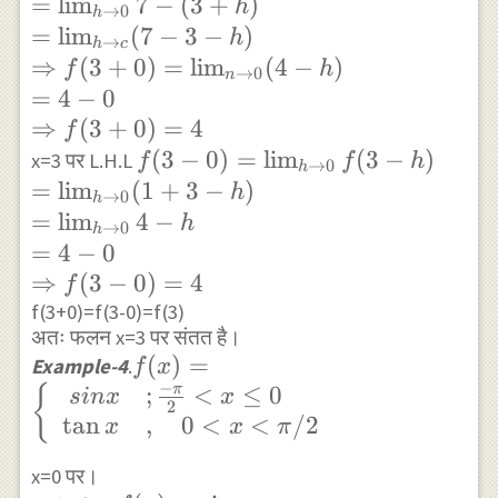
_{h
=
l
i
m
7
−
(
3
+
)
h
→
0
h
\rightarrow 0}
=
l
i
m
(
7
−
3
−
)
h
→
h
c
f(3+h) \\
⇒
(
3
+
0
)
=
l
i
m
(
4
−
)
f
h
→
0
n
=\lim _{h
=
4
−
0
\rightarrow 0}
⇒
(
3
+
0
)
=
4
f
7-(3+h) \\
f(3-0) =\lim
(
3
−
0
)
=
l
i
m
(
3
−
)
x=3 पर L.H.L
f
f
h
→
0
h
=\lim
_{h
=
l
i
m
(
1
+
3
−
)
h
→
0
h
_{h\rightarrow
\rightarrow
=
l
i
m
4
−
h
→
0
h
c} (7-3-h) \\
0} f(3-h) \\
=
4
−
0
\Rightarrow
=\lim _{h
⇒
(
3
−
0
)
=
4
f
f(3+0) =\lim
\rightarrow
f(3+0)=f(3-0)=f(3)
_{n
अतः फलन x=3 पर संतत है।
0} (1+3-h)
\rightarrow 0}
f(x)=\left\
(
)
=
Example-4
.
f
\\ =\lim
x
−
(4-h) \\ =4-0
{\begin{array}{ll}
;
<
≤
0
π
{
_{h
s
in
x
x
2
\\
\ sin x & ; \frac{-
t
a
n
,
0
<
<
/2
\rightarrow
x
x
π
\Rightarrow
\pi}{2}<x \leq 0
0} 4-h \\
x=0 पर।
f(3+0) =4
\\ \tan x & ,
=4-0 \\