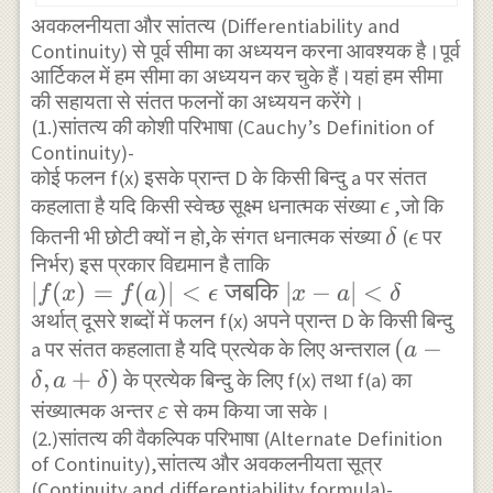
अवकलनीयता और सांतत्य (Differentiability and
Continuity) से पूर्व सीमा का अध्ययन करना आवश्यक है।पूर्व
आर्टिकल में हम सीमा का अध्ययन कर चुके हैं।यहां हम सीमा
की सहायता से संतत फलनों का अध्ययन करेंगे।
(1.)सांतत्य की कोशी परिभाषा (Cauchy’s Definition of
Continuity)-
कोई फलन f(x) इसके प्रान्त D के किसी बिन्दु a पर संतत
\epsilon
कहलाता है यदि किसी स्वेच्छ सूक्ष्म धनात्मक संख्या
,जो कि
ϵ
\delta
\epsilo
कितनी भी छोटी क्यों न हो,के संगत धनात्मक संख्या
(
पर
δ
ϵ
निर्भर) इस प्रकार विद्यमान है ताकि
|f(x)=f(a)|
∣
(
)
=
(
)
∣
<
जबकि
∣
−
∣
<
f
x
f
a
ϵ
x
a
δ
<\epsilon
अर्थात् दूसरे शब्दों में फलन f(x) अपने प्रान्त D के किसी बिन्दु
(a-
(
−
a पर संतत कहलाता है यदि प्रत्येक के लिए अन्तराल
\text {
a
\delta,a
,
+
)
जबकि }|x-
के प्रत्येक बिन्दु के लिए f(x) तथा f(a) का
δ
a
δ
\varepsilon
a|<\delta
संख्यात्मक अन्तर
से कम किया जा सके।
ε
(2.)सांतत्य की वैकल्पिक परिभाषा (Alternate Definition
of Continuity),सांतत्य और अवकलनीयता सूत्र
(Continuity and differentiability formula)-