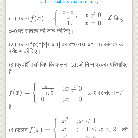
Differentiability and Continuity
−
∣
∣
f(x)=\left\
x
x
{
,

=
0
x
(
)
=
(1.) फलन
की बिन्दु
f
x
x
{\begin{array}
1
,
=
0
x
{cl} \frac{x-|x|}
x=0 पर सातत्य की जांच कीजिए।
{x}, & x \neq 0 \\
(2.) फलन f(x)=|x|+|x-1| का x=0 तथा x=1 पर सांतत्य का
1, & x=0
परीक्षण कीजिए।
\end{array}\right.
(3.)प्रदर्शित कीजिए कि फलन f(x),जो निम्न प्रकार परिभाषित
है
1
f(x)=\left\
{
;

=
0
e
x
x
1
(
)
=
x=0 पर संतत नहीं
f
x
{\begin{array}{ll}
1
+
e
x
0
;
=
0
x
\frac{e^{\frac{1}
है।
{x}}}
⎧
{1+e^{\frac{1}
2
;
<
1
f(x)=\left\
x
x
⎨
{x}}} & ; x \neq 0
⎩
;
1
≤
<
2
{\begin{array}{ll}
(
)
=
x
x
(4.)फलन
की
f
x
\\ 0 & ; x=0
2
x^{2} & ; x<1 \\ x
x