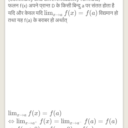
फलन f(x) अपने प्रान्त D के किसी बिन्दु a पर संतत होता है
\lim _{x
l
i
m
(
)
=
(
)
यदि और केवल यदि
विद्यमान हो
f
x
f
a
→
x
a
तथा यह f(a) के बराबर हो अर्थात्
\rightarrow
a}
f(x)=f(a)
\lim _{x
l
i
m
(
)
=
(
)
f
x
f
a
→
x
a
\rightarrow a}
⇔
l
i
m
(
)
=
l
i
m
(
)
=
(
)
f
x
f
a
f
a
+
−
→
→
x
a
x
a