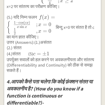
;
≥
2
x
4
\end{array}\right.
& ; \quad 1 \leq
x=2 पर सांतत्य का परीक्षण कीजिए।
x<2 \\
f(x)=\left\
(
)
=
(5.) यदि निम्न फलन
f
x
\frac{x^{2}}{4}
1
−
c
o
s
(
)
{\begin{array}{ll}
c
x
{
;
=
0
& ; x \geq 2
x
s
i
n
बिन्दु x=0 पर संतत है तो c
x
x
\frac{1-\cos (cx)}
1
,
=
0
\end{array}\right.
x
2
{x \sin x} & ; x=0
का मान ज्ञात कीजिए।
\\ \frac{1}{2} & ,
उत्तर (Answers):(1.)असंतत
(2.) संतत
x=0
c=\pm
=
±
1
(4.)संतत (5)
c
\end{array}\right.
उपर्युक्त सवालों को हल करने पर अवकलनीयता और सांतत्य
1
(Differentiability and Continuity) को ठीक से समझ
सकते हैं।
4.आपको कैसे पता चलेगा कि कोई फ़ंक्शन संतत या
अवकलनीय है? (How do you know if a
function is continuous or
differentiable?)-