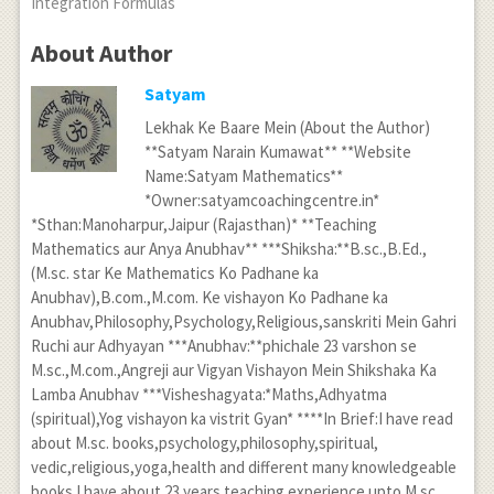
Integration Formulas
About Author
Satyam
Lekhak Ke Baare Mein (About the Author)
**Satyam Narain Kumawat** **Website
Name:Satyam Mathematics**
*Owner:satyamcoachingcentre.in*
*Sthan:Manoharpur,Jaipur (Rajasthan)* **Teaching
Mathematics aur Anya Anubhav** ***Shiksha:**B.sc.,B.Ed.,
(M.sc. star Ke Mathematics Ko Padhane ka
Anubhav),B.com.,M.com. Ke vishayon Ko Padhane ka
Anubhav,Philosophy,Psychology,Religious,sanskriti Mein Gahri
Ruchi aur Adhyayan ***Anubhav:**phichale 23 varshon se
M.sc.,M.com.,Angreji aur Vigyan Vishayon Mein Shikshaka Ka
Lamba Anubhav ***Visheshagyata:*Maths,Adhyatma
(spiritual),Yog vishayon ka vistrit Gyan* ****In Brief:I have read
about M.sc. books,psychology,philosophy,spiritual,
vedic,religious,yoga,health and different many knowledgeable
books.I have about 23 years teaching experience upto M.sc.