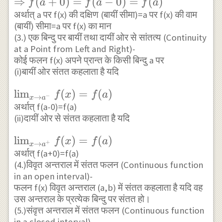
f(x)=f(a) \\
⇒
(
+
0
)
=
(
−
0
)
=
(
)
f
a
f
a
f
a
\Leftrightarrow
अर्थात् a पर f(x) की दक्षिण (बायीं सीमा)=a पर f(x) की वाम
(बायीं) सीमा=a पर f(x) का मान
\lim _{x
(3.) एक बिन्दु पर बायीं तथा दायीं ओर से सांतत्य (Continuity
\rightarrow
at a Point from Left and Right)-
a^{+}}
कोई फलन f(x) अपने प्रान्त के किसी बिन्दु a पर
f(x)=\lim _{x
(i)बायीं ओर संतत कहलाता है यदि
\rightarrow
\lim _{x
l
i
m
(
)
=
(
)
a^{-}}
f
x
f
a
−
→
x
a
\rightarrow
अर्थात् f(a-0)=f(a)
f(a)=f(a) \\
(ii)दायीं ओर से संतत कहलाता है यदि
a^{-}}
\Rightarrow
f(x)=f(a)
f(a+0)=f(a-
\lim _{x
l
i
m
(
)
=
(
)
f
x
f
a
+
→
x
a
0)=f(a)
\rightarrow
अर्थात् f(a+0)=f(a)
(4.)विवृत अन्तराल में संतत फलन (Continuous function
a^{+}}
in an open interval)-
f(x)=f(a)
फलन f(x) विवृत अन्तराल (a,b) में संतत कहलाता है यदि वह
उस अन्तराल के प्रत्येक बिन्दु पर संतत हो।
(5.)संवृत्त अन्तराल में संतत फलन (Continuous function
in a closed interval)-