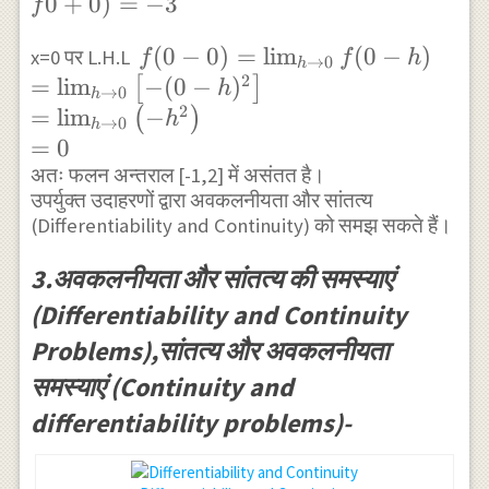
0
+
0
)
=
−
3
f
_{h
f(0-0) =\lim
(
0
−
0
)
=
l
i
m
(
0
−
)
x=0 पर L.H.L
\rightarrow
f
f
h
→
0
h
2
_{h
=
l
i
m
−
(
0
−
)
[
0}
]
h
→
0
h
2
\rightarrow
=
l
i
m
−
4(0+h)-3
(
)
h
→
0
h
0} f(0-h)
\\=\lim
=
0
\\=\lim _{h
अतः फलन अन्तराल [-1,2] में असंतत है।
_{h
उपर्युक्त उदाहरणों द्वारा अवकलनीयता और सांतत्य
\rightarrow
\rightarrow
(Differentiability and Continuity) को समझ सकते हैं।
0}\left[-(0-
0} 4 h-3 \\
h)^{2}\right]
f0+0) =-3
3.अवकलनीयता और सांतत्य की समस्याएं
\\=\lim _{h
(Differentiability and Continuity
\rightarrow
Problems),सांतत्य और अवकलनीयता
0}\left(-
h^{2}\right)
समस्याएं (Continuity and
\\ =0
differentiability problems)-