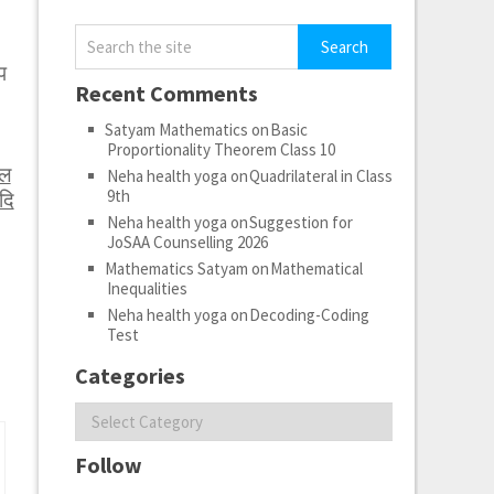
प
Recent Comments
Satyam Mathematics
on
Basic
Proportionality Theorem Class 10
ेल
Neha health yoga
on
Quadrilateral in Class
9th
दि
Neha health yoga
on
Suggestion for
JoSAA Counselling 2026
Mathematics Satyam
on
Mathematical
Inequalities
Neha health yoga
on
Decoding-Coding
Test
Categories
Categories
Follow