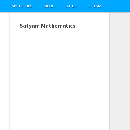
MATHS TIPS
MORE
OTHER
SITEMAP
Satyam Mathematics