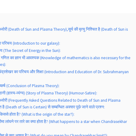
्मा थ्योरी (Death of Sun and Plasma Theory),सूर्य की मृत्यु निश्चित है (Death of Sun is
ा परिचय (Introduction to our galaxy):
 रहस्य (The Secret of Energy in the Sun):
िए गणित का ज्ञान भी आवश्यक (Knowledge of mathematics is also necessary for the
es):
म चंद्रशेखर का परिचय और शिक्षा (Introduction and Education of Dr. Subrahmanyan
 निष्कर्ष (Conclusion of Plasma Theory):
 कहानी (हास्य-व्यंग्य) (Story of Plasma Theory) (Humour-Satire):
लाज्मा थ्योरी (Frequently Asked Questions Related to Death of Sun and Plasma
ित है (Death of Sun is Certain) से सम्बन्धित अक्सर पूछे जाने वाले प्रश्न:
म किससे होता है? (What is the origin of the star?):
 सीमा लांघने पर तारे का क्या होता है? (What happens to a star when Chandrasekhar
र सीमा से क्या आशय है? (What do you mean by Chandrasekhar limit?):