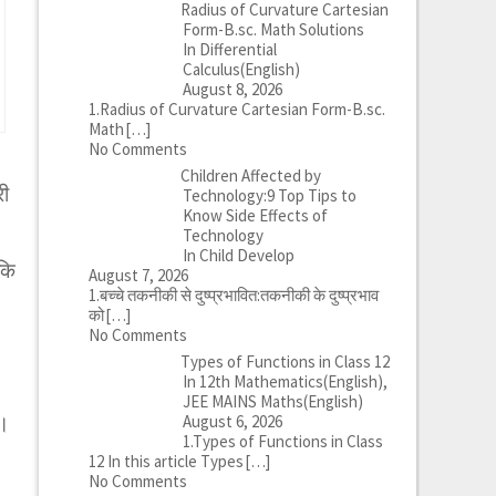
Radius of Curvature Cartesian
Form-B.sc. Math Solutions
In Differential
Calculus(English)
August 8, 2026
1.Radius of Curvature Cartesian Form-B.sc.
Math
[…]
No Comments
Children Affected by
री
Technology:9 Top Tips to
Know Side Effects of
Technology
In Child Develop
 कि
August 7, 2026
1.बच्चे तकनीकी से दुष्प्रभावित:तकनीकी के दुष्प्रभाव
को
[…]
No Comments
Types of Functions in Class 12
In 12th Mathematics(English),
JEE MAINS Maths(English)
August 6, 2026
ै।
1.Types of Functions in Class
12 In this article Types
[…]
No Comments