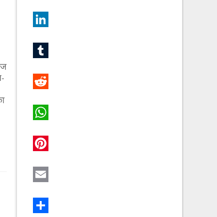
Twitter
LinkedIn
Tumblr
ेज
न-
Reddit
का
WhatsApp
Pinterest
Email