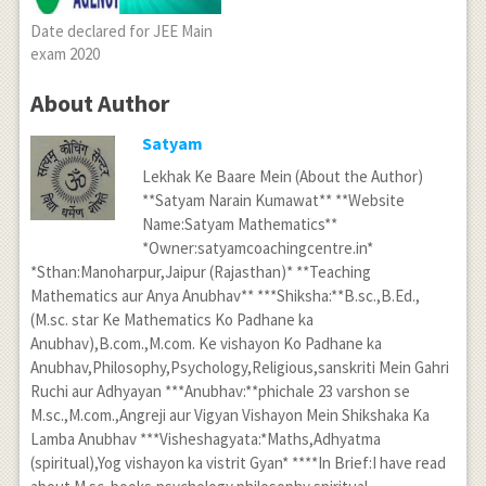
Date declared for JEE Main
exam 2020
About Author
Satyam
Lekhak Ke Baare Mein (About the Author)
**Satyam Narain Kumawat** **Website
Name:Satyam Mathematics**
*Owner:satyamcoachingcentre.in*
*Sthan:Manoharpur,Jaipur (Rajasthan)* **Teaching
Mathematics aur Anya Anubhav** ***Shiksha:**B.sc.,B.Ed.,
(M.sc. star Ke Mathematics Ko Padhane ka
Anubhav),B.com.,M.com. Ke vishayon Ko Padhane ka
Anubhav,Philosophy,Psychology,Religious,sanskriti Mein Gahri
Ruchi aur Adhyayan ***Anubhav:**phichale 23 varshon se
M.sc.,M.com.,Angreji aur Vigyan Vishayon Mein Shikshaka Ka
Lamba Anubhav ***Visheshagyata:*Maths,Adhyatma
(spiritual),Yog vishayon ka vistrit Gyan* ****In Brief:I have read