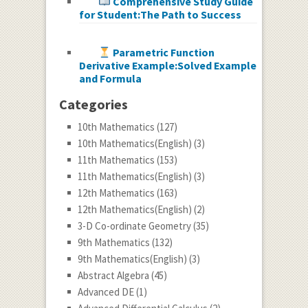
Comprehensive Study Guide
for Student:The Path to Success
Parametric Function
Derivative Example:Solved Example
and Formula
Categories
10th Mathematics
(127)
10th Mathematics(English)
(3)
11th Mathematics
(153)
11th Mathematics(English)
(3)
12th Mathematics
(163)
12th Mathematics(English)
(2)
3-D Co-ordinate Geometry
(35)
9th Mathematics
(132)
9th Mathematics(English)
(3)
Abstract Algebra
(45)
Advanced DE
(1)