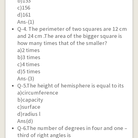
b)153
c)156
d)161
Ans-(1)
Q-4. The perimeter of two squares are 12 cm
and 24 cm .The area of the bigger square is
how many times that of the smaller?
a)2 times
b)3 times
c)4 times
d)5 times
Ans-(3)
Q-5.The height of hemisphere is equal to its
a)circumference
b)capacity
c)surface
d)radius l
Ans(d)
Q-6.The number of degrees in four and one –
third of right angles is