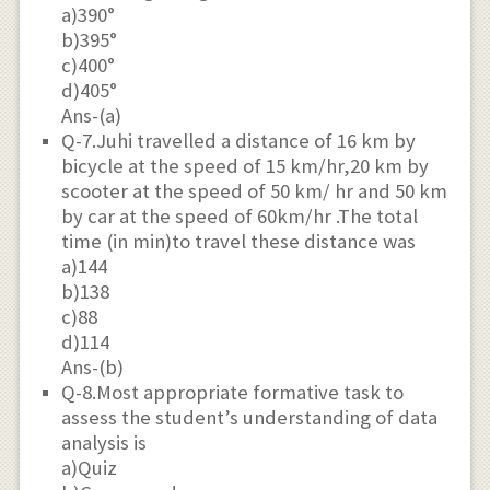
a)390°
b)395°
c)400°
d)405°
Ans-(a)
Q-7.Juhi travelled a distance of 16 km by
bicycle at the speed of 15 km/hr,20 km by
scooter at the speed of 50 km/ hr and 50 km
by car at the speed of 60km/hr .The total
time (in min)to travel these distance was
a)144
b)138
c)88
d)114
Ans-(b)
Q-8.Most appropriate formative task to
assess the student’s understanding of data
analysis is
a)Quiz