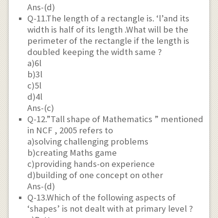
Ans-(d)
Q-11.The length of a rectangle is. ‘l’and its
width is half of its length .What will be the
perimeter of the rectangle if the length is
doubled keeping the width same ?
a)6l
b)3l
c)5l
d)4l
Ans-(c)
Q-12.”Tall shape of Mathematics ” mentioned
in NCF , 2005 refers to
a)solving challenging problems
b)creating Maths game
c)providing hands-on experience
d)building of one concept on other
Ans-(d)
Q-13.Which of the following aspects of
‘shapes’ is not dealt with at primary level ?