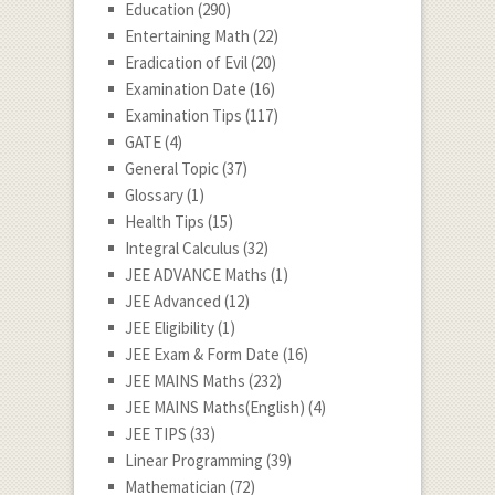
Education
(290)
Entertaining Math
(22)
Eradication of Evil
(20)
Examination Date
(16)
Examination Tips
(117)
GATE
(4)
General Topic
(37)
Glossary
(1)
Health Tips
(15)
Integral Calculus
(32)
JEE ADVANCE Maths
(1)
JEE Advanced
(12)
JEE Eligibility
(1)
JEE Exam & Form Date
(16)
JEE MAINS Maths
(232)
JEE MAINS Maths(English)
(4)
JEE TIPS
(33)
Linear Programming
(39)
Mathematician
(72)