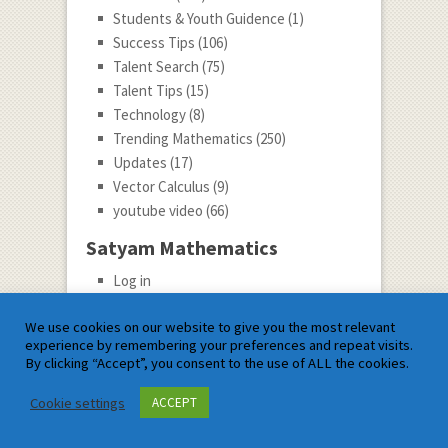
Students & Youth Guidence
(1)
Success Tips
(106)
Talent Search
(75)
Talent Tips
(15)
Technology
(8)
Trending Mathematics
(250)
Updates
(17)
Vector Calculus
(9)
youtube video
(66)
Satyam Mathematics
Log in
Entries feed
We use cookies on our website to give you the most relevant
Comments feed
experience by remembering your preferences and repeat visits.
WordPress.org
By clicking “Accept”, you consent to the use of ALL the cookies.
Guest Post ke Liye Hame Likhe
Cookie settings
ACCEPT