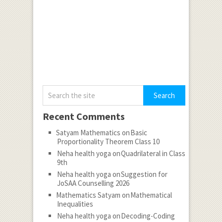
Recent Comments
Satyam Mathematics
on
Basic
Proportionality Theorem Class 10
Neha health yoga
on
Quadrilateral in Class
9th
Neha health yoga
on
Suggestion for
JoSAA Counselling 2026
Mathematics Satyam
on
Mathematical
Inequalities
Neha health yoga
on
Decoding-Coding