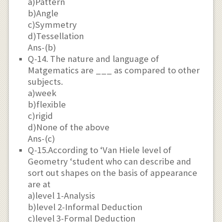
a)Pattern
b)Angle
c)Symmetry
d)Tessellation
Ans-(b)
Q-14. The nature and language of
Matgematics are ___ as compared to other
subjects.
a)week
b)flexible
c)rigid
d)None of the above
Ans-(c)
Q-15.According to ‘Van Hiele level of
Geometry ‘student who can describe and
sort out shapes on the basis of appearance
are at
a)level 1-Analysis
b)level 2-Informal Deduction
c)level 3-Formal Deduction