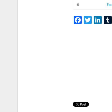
6.
Fa
Faceboo
Twitt
Li