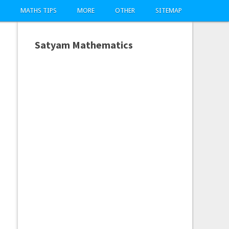
MATHS TIPS
MORE
OTHER
SITEMAP
Satyam Mathematics