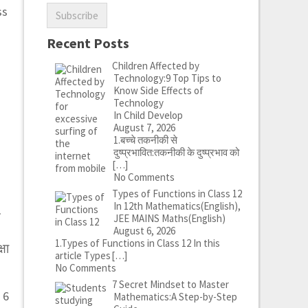
ss
Recent Posts
Children Affected by
Technology:9 Top Tips to
Know Side Effects of
Technology
In Child Develop
August 7, 2026
1.बच्चे तकनीकी से
दुष्प्रभावित:तकनीकी के दुष्प्रभाव को
[…]
No Comments
Types of Functions in Class 12
In 12th Mathematics(English),
त
JEE MAINS Maths(English)
August 6, 2026
1.Types of Functions in Class 12 In this
षा
article Types
[…]
No Comments
7 Secret Mindset to Master
े 6
Mathematics:A Step-by-Step