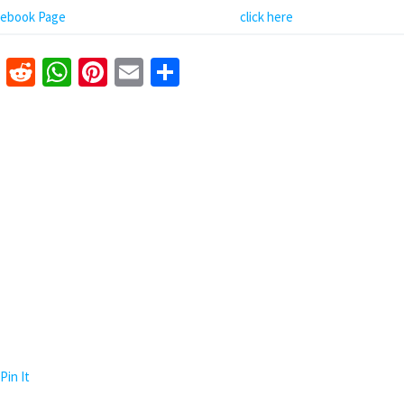
cebook Page
click here
k
er
nkedIn
Tumblr
Reddit
WhatsApp
Pinterest
Email
Share
Pin It