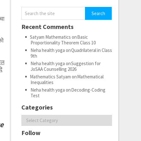
चा
।
Recent Comments
Satyam Mathematics
on
Basic
को
Proportionality Theorem Class 10
Neha health yoga
on
Quadrilateral in Class
9th
ेल
Neha health yoga
on
Suggestion for
दि
JoSAA Counselling 2026
Mathematics Satyam
on
Mathematical
Inequalities
Neha health yoga
on
Decoding-Coding
Test
Categories
Categories
te
Follow