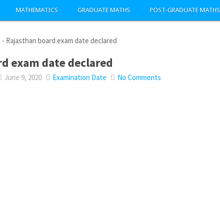
MATHEMATICS
GRADUATE MATHS
POST-GRADUATE MATHS
e
-
Rajasthan board exam date declared
rd exam date declared
June 9, 2020
Examination Date
No Comments