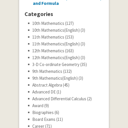
and Formula
Categories
10th Mathematics
(127)
10th Mathematics(English)
(3)
11th Mathematics
(153)
11th Mathematics(English)
(3)
12th Mathematics
(163)
12th Mathematics(English)
(3)
3-D Co-ordinate Geometry
(35)
9th Mathematics
(132)
9th Mathematics(English)
(3)
Abstract Algebra
(45)
Advanced DE
(1)
Advanced Differential Calculus
(2)
Award
(9)
Biographies
(6)
Board Exams
(11)
Career
(71)