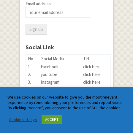
Email address:
Social Link
No.
Social Media
Url
1.
Facebook
click here
2.
you tube
click here
3.
Instagram
click here
4.
Linkedin
click here
We use cookies on our website to give you the most relevant
5.
Facebook Page
click here
experience by remembering your preferences and repeat visits.
6.
Twitter
click here
By clicking “Accept”, you consent to the use of ALL the cookies.
7.
Twitter
click here
Cookie settings
ACCEPT