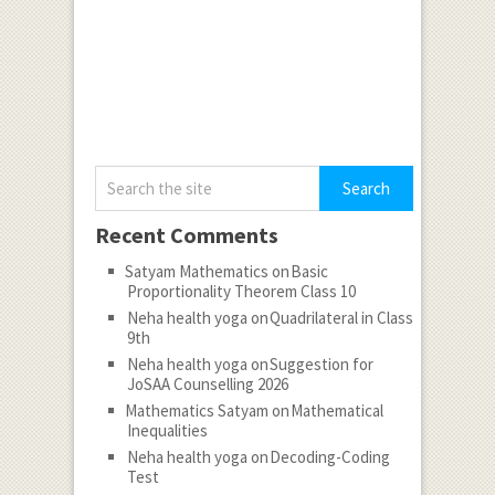
Recent Comments
Satyam Mathematics
on
Basic
Proportionality Theorem Class 10
Neha health yoga
on
Quadrilateral in Class
9th
Neha health yoga
on
Suggestion for
JoSAA Counselling 2026
Mathematics Satyam
on
Mathematical
Inequalities
Neha health yoga
on
Decoding-Coding
Test