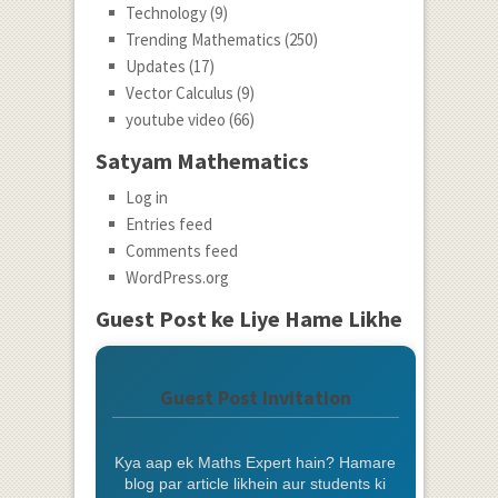
Technology
(9)
Trending Mathematics
(250)
Updates
(17)
Vector Calculus
(9)
youtube video
(66)
Satyam Mathematics
Log in
Entries feed
Comments feed
WordPress.org
Guest Post ke Liye Hame Likhe
Guest Post Invitation
Kya aap ek Maths Expert hain? Hamare
blog par article likhein aur students ki