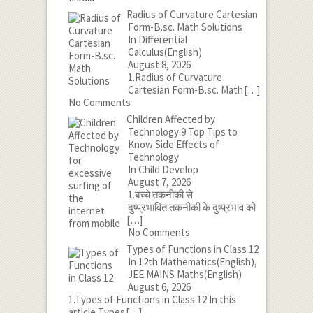
Radius of Curvature Cartesian
Form-B.sc. Math Solutions
In Differential
Calculus(English)
August 8, 2026
1.Radius of Curvature
Cartesian Form-B.sc. Math
[…]
No Comments
Children Affected by
Technology:9 Top Tips to
Know Side Effects of
Technology
In Child Develop
August 7, 2026
1.बच्चे तकनीकी से
दुष्प्रभावित:तकनीकी के दुष्प्रभाव को
[…]
No Comments
Types of Functions in Class 12
In 12th Mathematics(English),
JEE MAINS Maths(English)
August 6, 2026
1.Types of Functions in Class 12 In this
article Types
[…]