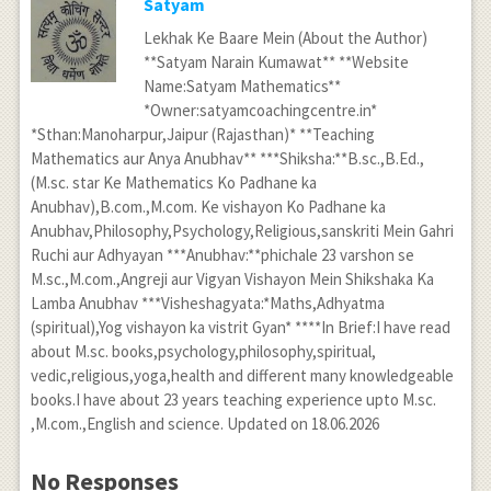
Satyam
Lekhak Ke Baare Mein (About the Author)
**Satyam Narain Kumawat** **Website
Name:Satyam Mathematics**
*Owner:satyamcoachingcentre.in*
*Sthan:Manoharpur,Jaipur (Rajasthan)* **Teaching
Mathematics aur Anya Anubhav** ***Shiksha:**B.sc.,B.Ed.,
(M.sc. star Ke Mathematics Ko Padhane ka
Anubhav),B.com.,M.com. Ke vishayon Ko Padhane ka
Anubhav,Philosophy,Psychology,Religious,sanskriti Mein Gahri
Ruchi aur Adhyayan ***Anubhav:**phichale 23 varshon se
M.sc.,M.com.,Angreji aur Vigyan Vishayon Mein Shikshaka Ka
Lamba Anubhav ***Visheshagyata:*Maths,Adhyatma
(spiritual),Yog vishayon ka vistrit Gyan* ****In Brief:I have read
about M.sc. books,psychology,philosophy,spiritual,
vedic,religious,yoga,health and different many knowledgeable
books.I have about 23 years teaching experience upto M.sc.
,M.com.,English and science. Updated on 18.06.2026
No Responses