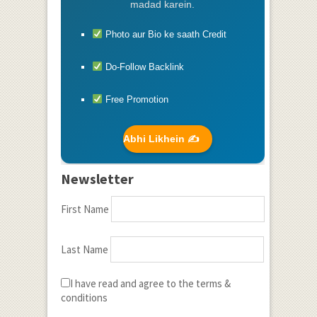
madad karein.
Photo aur Bio ke saath Credit
Do-Follow Backlink
Free Promotion
Abhi Likhein ✍️
Newsletter
First Name
Last Name
I have read and agree to the terms &
conditions