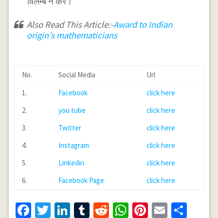
विलम्ब न करें।
Also Read This Article:-
Award to Indian
origin’s mathematicians
No.
Social Media
Url
1.
Facebook
click here
2.
you tube
click here
3.
Twitter
click here
4.
Instagram
click here
5.
Linkedin
click here
6.
Facebook Page
click here
Facebook
Twitter
LinkedIn
Tumblr
Reddit
WhatsApp
Pinterest
Email
Shar