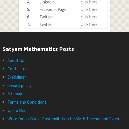
4.
Linkedin
click here
5.
Facebook Page
click here
6.
Twitter
click here
7.
Twitter
click here
Satyam Mathematics Posts
About Us
Contact us
Disclaimer
privacy policy
Sitemap
Terms and Conditions
Up-to Msc
Write for Us:Guest Post Invitation for Math Teacher and Expert