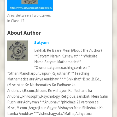
Area Between Two Curves
in Class 12
About Author
Satyam
Lekhak Ke Baare Mein (About the Author)
**Satyam Narain Kumawat** **Website
Name:Satyam Mathematics**
*Owner:satyamcoachingcentre.in*
*Sthan:Manoharpur,Jaipur (Rajasthan)* **Teaching
Mathematics aur Anya Anubhav** ***Shiksha:**B.sc.,B.Ed.,
(M.sc. star Ke Mathematics Ko Padhane ka
Anubhav),B.com.,M.com. Ke vishayon Ko Padhane ka
Anubhav,Philosophy,Psychology,Religious,sanskriti Mein Gahri
Ruchi aur Adhyayan ***Anubhav:**phichale 23 varshon se
M.sc.,M.com.,Angreji aur Vigyan Vishayon Mein Shikshaka Ka
Lamba Anubhav ***Visheshagyata:*Maths,Adhyatma