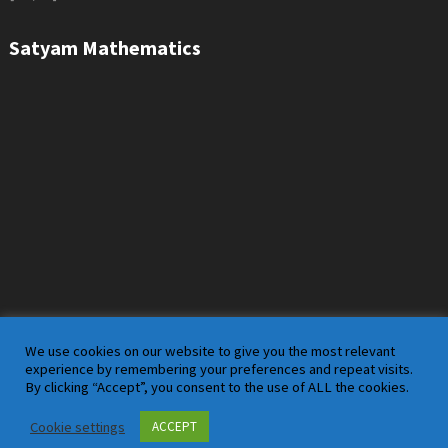
Satyam Mathematics
We use cookies on our website to give you the most relevant
experience by remembering your preferences and repeat visits.
By clicking “Accept”, you consent to the use of ALL the cookies.
Satyam Mathematics
Copyright © 2026.
Cookie settings
ACCEPT
Theme by
MyThemeShop
.