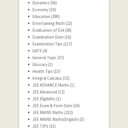
Dynamics
(56)
Economy
(10)
Education
(290)
Entertaining Math
(22)
Eradication of Evil
(20)
Examination Date
(16)
Examination Tips
(117)
GATE
(4)
General Topic
(37)
Glossary
(1)
Health Tips
(15)
Integral Calculus
(32)
JEE ADVANCE Maths
(1)
JEE Advanced
(12)
JEE Eligibility
(1)
JEE Exam & Form Date
(16)
JEE MAINS Maths
(232)
JEE MAINS Maths(English)
(5)
JEE TIPS
(33)