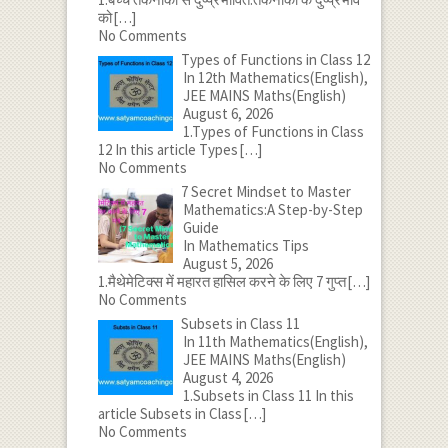
को
[…]
No Comments
Types of Functions in Class 12
In 12th Mathematics(English),
JEE MAINS Maths(English)
August 6, 2026
1.Types of Functions in Class
12 In this article Types
[…]
No Comments
7 Secret Mindset to Master
Mathematics:A Step-by-Step
Guide
In Mathematics Tips
August 5, 2026
1.मैथेमेटिक्स में महारत हासिल करने के लिए 7 गुप्त
[…]
No Comments
Subsets in Class 11
In 11th Mathematics(English),
JEE MAINS Maths(English)
August 4, 2026
1.Subsets in Class 11 In this
article Subsets in Class
[…]
No Comments