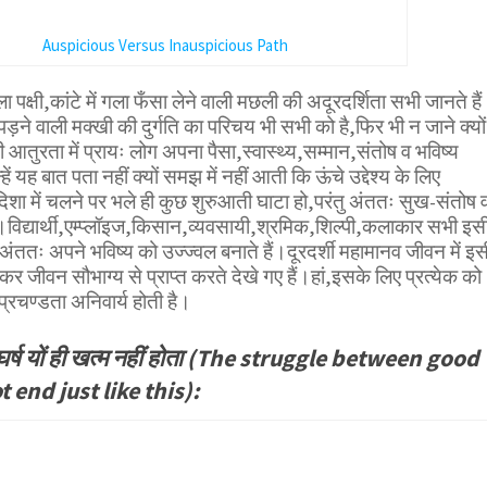
Auspicious Versus Inauspicious Path
ा पक्षी,कांटे में गला फँसा लेने वाली मछली की अदूरदर्शिता सभी जानते है
़ने वाली मक्खी की दुर्गति का परिचय भी सभी को है,फिर भी न जाने क्यों
आतुरता में प्रायः लोग अपना पैसा,स्वास्थ्य,सम्मान,संतोष व भविष्य
्हें यह बात पता नहीं क्यों समझ में नहीं आती कि ऊंचे उद्देश्य के लिए
 दिशा में चलने पर भले ही कुछ शुरुआती घाटा हो,परंतु अंततः सुख-संतोष 
ै।विद्यार्थी,एम्प्लॉइज,किसान,व्यवसायी,श्रमिक,शिल्पी,कलाकार सभी इस
 अंततः अपने भविष्य को उज्ज्वल बनाते हैं।दूरदर्शी महामानव जीवन में इस
 जीवन सौभाग्य से प्राप्त करते देखे गए हैं।हां,इसके लिए प्रत्येक को
्रचण्डता अनिवार्य होती है।
घर्ष यों ही खत्म नहीं होता (The struggle between good
end just like this):