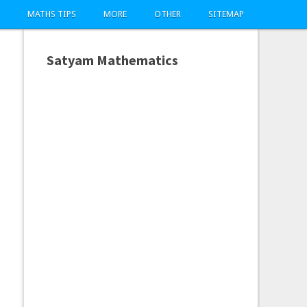
MATHS TIPS
MORE
OTHER
SITEMAP
Satyam Mathematics