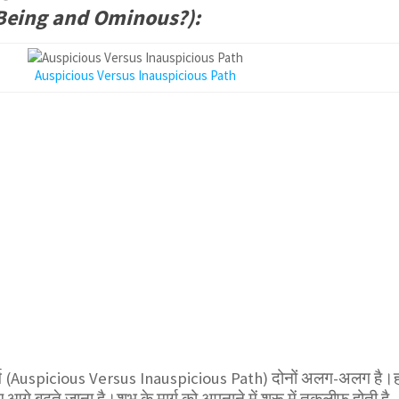
Being and Ominous?):
Auspicious Versus Inauspicious Path
्ग (Auspicious Versus Inauspicious Path) दोनों अलग-अलग है।हम
ए आगे बढ़ते जाना है।शुभ के मार्ग को अपनाने में शुरू में तकलीफ होती है