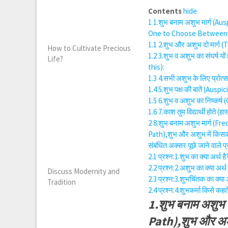
Contents
hide
1
1.शुभ बनाम अशुभ मार्ग (A
One to Choose Between 
1.1
2.शुभ और अशुभ दो मार्ग
How to Cultivate Precious
1.2
3.शुभ व अशुभ का संघर्ष 
Life?
this):
1.3
4.सभी अशुभ के लिए प्रोत्
1.4
5.शुभ पक्ष की बातें (Ausp
1.5
6.शुभ व अशुभ का निष्कर्
1.6
7.काश तुम विद्यार्थी होते
2
8.शुभ बनाम अशुभ मार्ग (
Path),शुभ और अशुभ में कि
संबंधित अक्सर पूछे जाने वाले प्
2.1
प्रश्न:1.शुभ का क्या अर
2.2
प्रश्न:2.अशुभ का क्या अ
Discuss Modernity and
2.3
प्रश्न:3.शुभचिंतक का क्य
Tradition
2.4
प्रश्न:4.शुभकर्मा किसे कह
1.शुभ बनाम अशुभ
Path),शुभ और अश