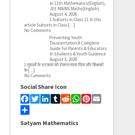
In 11th Mathematics(English),
JEE MAINS Maths(English)
August 4, 2026
1.Subsets in Class 11 In this
article Subsets in Class
[…]
No Comments
Preventing Youth
Disorientation:A Complete
Guide for Parents & Educators
In Students & Youth Guidence
August 3, 2026
1.युवाओं के भटकाव को रोकना:माता-पिता और शिक्षकों
के
[…]
No Comments
Social Share Icon
Facebook
Twitter
LinkedIn
Tumblr
Reddit
WhatsApp
Pinterest
Email
Share
Satyam Mathematics