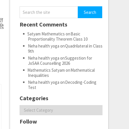
ेल
Recent Comments
दि
Satyam Mathematics
on
Basic
Proportionality Theorem Class 10
Neha health yoga
on
Quadrilateral in Class
9th
Neha health yoga
on
Suggestion for
JoSAA Counselling 2026
Mathematics Satyam
on
Mathematical
Inequalities
Neha health yoga
on
Decoding-Coding
Test
Categories
Categories
Follow