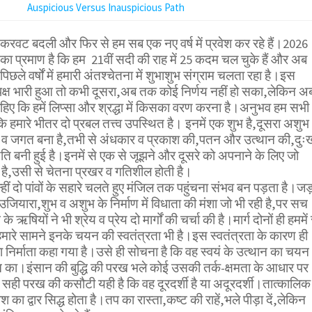
Auspicious Versus Inauspicious Path
करवट बदली और फिर से हम सब एक नए वर्ष में प्रवेश कर रहे हैं।2026
 प्रमाण है कि हम 21वीं सदी की राह में 25 कदम चल चुके हैं और अब
पिछले वर्षों में हमारी अंतश्चेतना में शुभाशुभ संग्राम चलता रहा है।इस
 पक्ष भारी हुआ तो कभी दूसरा,अब तक कोई निर्णय नहीं हो सका,लेकिन अ
चाहिए कि हमें लिप्सा और श्रद्धा में किसका वरण करना है।अनुभव हम सभी
 हमारे भीतर दो प्रबल तत्त्व उपस्थित है। इनमें एक शुभ है,दूसरा अशुभ
 व जगत बना है,तभी से अंधकार व प्रकाश की,पतन और उत्थान की,दुः
 बनी हुई है।इनमें से एक से जूझने और दूसरे को अपनाने के लिए जो
 है,उसी से चेतना प्रखर व गतिशील होती है।
्हीं दो पांवों के सहारे चलते हुए मंजिल तक पहुंचना संभव बन पड़ता है।जड
जियारा,शुभ व अशुभ के निर्माण में विधाता की मंशा जो भी रही है,पर सच
ऋषियों ने भी श्रेय व प्रेय दो मार्गों की चर्चा की है।मार्ग दोनों ही हममें 
 हमारे सामने इनके चयन की स्वतंत्रता भी है।इस स्वतंत्रता के कारण ही
ा निर्माता कहा गया है।उसे ही सोचना है कि वह स्वयं के उत्थान का चयन
का।इंसान की बुद्धि की परख भले कोई उसकी तर्क-क्षमता के आधार पर
ही परख की कसौटी यही है कि वह दूरदर्शी है या अदूरदर्शी।तात्कालिक
 का द्वार सिद्ध होता है।तप का रास्ता,कष्ट की राहें,भले पीड़ा दें,लेकिन