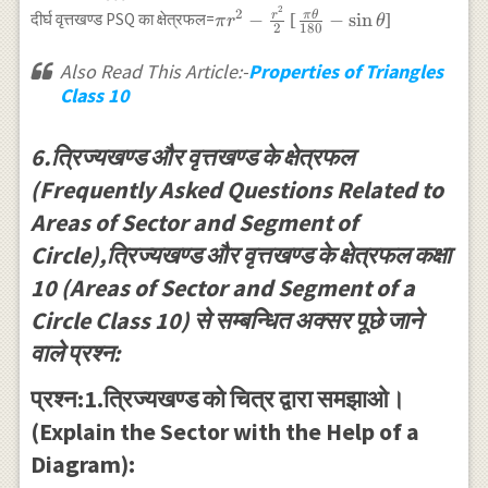
\left[\frac{\pi
\frac{\theta}
2
\pi r^2-
2
r
π
θ
−
[
−
s
i
n
]
दीर्घ वृत्तखण्ड PSQ का क्षेत्रफल=
π
r
θ
r^2 \theta}
{2} \\
2
180
\frac{r^2}
{360}-
\left[\because
{2}\left[\frac{\pi
Also Read This Article:-
Properties of Triangles
\frac{r^2}{2}
PM=r \sin
\theta}{180}-
Class 10
\sin
\frac{\theta}
\sin \theta\right]
\theta\right]
{2}, OM=r
\cos
6.त्रिज्यखण्ड और वृत्तखण्ड के क्षेत्रफल
\frac{\theta}
(Frequently Asked Questions Related to
{2}\right] \\
=\frac{\pi r^2
Areas of Sector and Segment of
\theta}
Circle),त्रिज्यखण्ड और वृत्तखण्ड के क्षेत्रफल कक्षा
{360^{\circ}}-
r^2 \sin
10 (Areas of Sector and Segment of a
\frac{\theta}
Circle Class 10) से सम्बन्धित अक्सर पूछे जाने
{2} \cos
वाले प्रश्न:
\frac{\theta}
{2} \\
प्रश्न:1.त्रिज्यखण्ड को चित्र द्वारा समझाओ।
=\frac{\pi r^2
\theta}
(Explain the Sector with the Help of a
{360^{\circ}}-
Diagram):
\frac{r^2}{2}
\sin