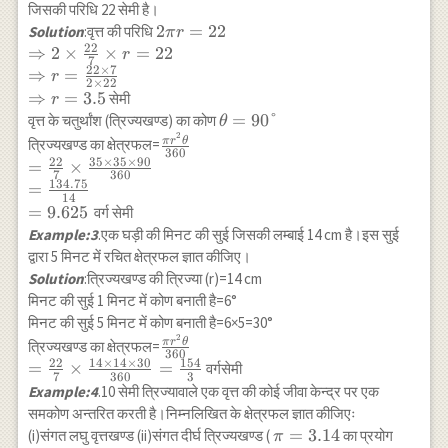
\times \frac{6
जिसकी परिधि 22 सेमी है।
\times 6 \times
2 \pi r=22
2
=
22
Solution
:वृत्त की परिधि
π
r
60}
22
\\
⇒
2
×
×
=
22
r
7
{360}=\frac{132}
\Rightarrow
22
×
7
⇒
=
r
2
×
22
{7}
2 \times
⇒
=
3.5
सेमी
r
\frac{22}
\theta=90°
=
90°
वृत्त के चतुर्थांश (त्रिज्यखण्ड) का कोण
θ
{7} \times
2
\frac{\pi r^2
π
r
θ
त्रिज्यखण्ड का क्षेत्रफल=
360
r=22 \\
\theta}{360}
22
35
×
35
×
90
=
×
\Rightarrow
7
360
\\ =\frac{22}
134.75
=
r=\frac{22
14
{7} \times
=
9.625
वर्ग सेमी
\times 7}{2
\frac{35
Example:3
.एक घड़ी की मिनट की सुई जिसकी लम्बाई 14 cm है।इस सुई
\times 22}
\times 35
द्वारा 5 मिनट में रचित क्षेत्रफल ज्ञात कीजिए।
\\
\times 90}
Solution
:त्रिज्यखण्ड की त्रिज्या (r)=14 cm
\Rightarrow
{360} \\
मिनट की सुई 1 मिनट में कोण बनाती है=6°
r=3.5
=\frac{134.75}
मिनट की सुई 5 मिनट में कोण बनाती है=6×5=30°
{14} \\ =9.625
2
\frac{\pi r^2
π
r
θ
त्रिज्यखण्ड का क्षेत्रफल=
360
\theta}{360} \\
22
14
×
14
×
30
154
=
×
=
वर्गसेमी
7
360
3
=\frac{22}{7}
Example:4
.10 सेमी त्रिज्यावाले एक वृत्त की कोई जीवा केन्द्र पर एक
\times \frac{14
समकोण अन्तरित करती है।निम्नलिखित के क्षेत्रफल ज्ञात कीजिएः
\times 14 \times
\pi=3.14
=
3.14
(i)संगत लघु वृत्तखण्ड (ii)संगत दीर्घ त्रिज्यखण्ड (
का प्रयोग
π