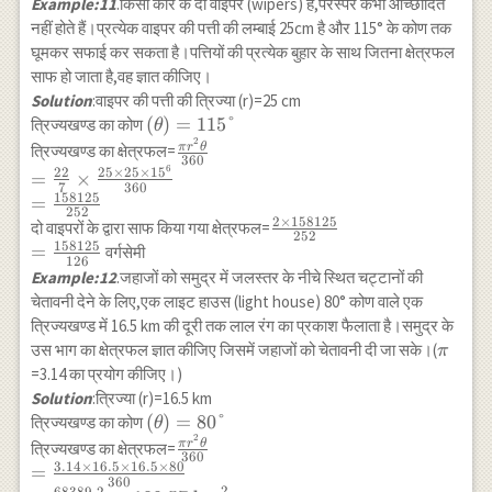
{28}
Example:11
.किसी कार के दो वाइपर (wipers) हैं,परस्पर कभी आच्छादित
\frac{45
नहीं होते हैं।प्रत्येक वाइपर की पत्ती की लम्बाई 25cm है और 115° के कोण तक
\times 45
घूमकर सफाई कर सकता है।पत्तियों की प्रत्येक बुहार के साथ जितना क्षेत्रफल
\times
साफ हो जाता है,वह ज्ञात कीजिए।
45^{\circ}}
Solution
:वाइपर की पत्ती की त्रिज्या (r)=25 cm
{360^{\circ}}
(\theta)=115°
(
)
=
115°
त्रिज्यखण्ड का कोण
θ
\\
2
\frac{\pi r^2
π
r
θ
त्रिज्यखण्ड का क्षेत्रफल=
=\frac{22275}
360
\theta}{360}
6
22
25
×
25
×
1
5
=
×
{28}
7
360
\\ =\frac{22}
158125
=
252
{7} \times
2
×
158125
\frac{2 \times
दो वाइपरों के द्वारा साफ किया गया क्षेत्रफल=
252
\frac{25 \times
158125
158125}{252}
=
वर्गसेमी
25 \times 15^6}
126
\\
Example:12
.जहाजों को समुद्र में जलस्तर के नीचे स्थित चट्टानों की
{360} \\
=\frac{158125}
चेतावनी देने के लिए,एक लाइट हाउस (light house) 80° कोण वाले एक
=\frac{158125}
{126}
त्रिज्यखण्ड में 16.5 km की दूरी तक लाल रंग का प्रकाश फैलाता है।समुद्र के
{252}
\pi
उस भाग का क्षेत्रफल ज्ञात कीजिए जिसमें जहाजों को चेतावनी दी जा सके।(
π
=3.14 का प्रयोग कीजिए।)
Solution
:त्रिज्या (r)=16.5 km
(\theta)=80°
(
)
=
80°
त्रिज्यखण्ड का कोण
θ
2
\frac{\pi r^2
π
r
θ
त्रिज्यखण्ड का क्षेत्रफल=
360
\theta}{360} \\
3.14
×
16.5
×
16.5
×
80
=
360
2
68389.2