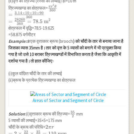
(ii)वृत्त की त्रिज्या (रस्सी की लम्बाई) हो=10 m
{2} \\
5 \times 90}
2
\frac{\pi r^2
π
r
θ
त्रिज्यखण्ड का क्षेत्रफल=
=150.72-
360
{360} \\
\theta}{360} \\
3.14
×
10
×
10
×
90
=
\frac{249.12}
=\frac{7065}
360
=\frac{3.14
28260
2
=
=
78.5
m
{4} \\
{360}=19.625
360
\times 10 \times
=150.72-62.28
क्षेत्रफल में वृद्धि=78.5-19.625
\mathrm{~m}^2
10 \times 90}
\\ =88.44
=58.875 वर्गमीटर
{360} \\
Example:9
.एक वृत्ताकार ब्रूच (brooch
) को चाँदी के तार से बनाया जाना है
=\frac{28260}
जिसका व्यास 35mm है।तार को वृत्त के 5 व्यासों को बनाने में भी प्रयुक्त किया
{360}=78.5
गया है जो उसे 10 बराबर त्रिज्यखण्डों में विभाजित करता है जैसा कि आकृति में
\mathrm{~m}^2
दर्शाया गया है।तो ज्ञात कीजिएः
(i)कुल वांछित चाँदी के तार की लम्बाई
(ii)ब्रूच के प्रत्येक त्रिज्यखण्ड का क्षेत्रफल
Areas of Sector and Segment of Circle
35
\frac{35}
Solution
:(i)वृत्ताकार ब्रूच की त्रिज्या=
mm
2
{2}
5 व्यासों की लम्बाई=35×5=175 mm
2 \pi r \\ =2
2
चाँदी के ब्रूच की परिधि=
π
r
22
35
\times
=
2
×
×
=
110
mm