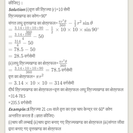
30}
कीजिए)।
{360}=\frac{154}
Solution
:(i)वृत्त की त्रिज्या (r)=10 सेमी
{3}
त्रिज्यखण्ड का कोण=90°
2
\frac{\pi
1
2
π
r
θ
−
s
i
n
संगत लघु वृत्तखण्ड का क्षेत्रफल=
r
θ
360
2
r^2 \theta}
3.14
×
10
×
10
×
90
1
∘
=
−
×
10
×
10
×
s
i
n
9
0
360
2
{360}-
3.14
×
100
=
−
50
4
\frac{1}{2}
314
=
−
50
4
r^2 \sin
=
78.5
−
50
\theta \\
=
28.5
वर्गसेमी
=\frac{3.14
2
\frac{\pi
π
r
θ
(ii)लघु त्रिज्यखण्ड का क्षेत्रफल=
\times 10
360
r^2 \theta}
3.14
×
10
×
10
×
90
=
=
78.5
वर्गसेमी
\times 10
360
{360} \\
2
\pi
वृत्त का क्षेत्रफल=
π
r
\times 90}
=\frac{3.14
r^{2}
=
3.14
×
10
×
10
=
314
वर्गसेमी
{360}-
\times 10
\\
दीर्घ त्रिज्यखण्ड का क्षेत्रफल=वृत्त का क्षेत्रफल-लघु त्रिज्यखण्ड का क्षेत्रफल
\frac{1}{2}
\times 10
=3.14
=314-78.5
\times 10
\times 90}
\times
=235.5 वर्गसेमी
\times 10
{360}=78.5
10
Example:5
.त्रिज्या 21 cm वाले वृत्त का एक चाप केन्द्र पर 60° कोण
\times \sin
\times
90^{\circ}
अन्तरित करता है।ज्ञात कीजिएः
10
\\
(i)चाप की लम्बाई (ii)चाप द्वारा बनाए गए त्रिज्यखण्ड का क्षेत्रफल (iii)संगत जीवा
=314
=\frac{3.14
द्वारा बनाए गए वृत्तखण्ड का क्षेत्रफल