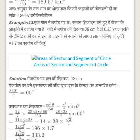
=\frac{3.14
=
=
189.57
km
360
\times 16.5
अतः समुद्र के उस भाग का क्षेत्रफल जिसमें जहाजों को चेतावनी दी जा
\times 16.5
सके=189.97 वर्गकिलोमीटर
\times 80}{360}
Example:13
.एक गोल मेजपोश पर छः समान डिजाइन बने हुए हैं जैसा कि
\\
आकृति में दर्शाया गया है।यदि मेजपोश की त्रिज्या 28 cm है तो 0.35 रुपए प्रति
=\frac{68389.2}
\sqrt{3}
3
सेन्टीमीटर की दर से इन डिजाइनों को बनाने की लागत ज्ञात कीजिए।(
{360}=189.57
=1.7 का प्रयोग कीजिए)
\mathrm{~km}^2
Areas of Sector and Segment of Circle
Solution
:मेजपोश पर वृत्त की त्रिज्या=28 cm
\frac{36
मेजपोश पर बने वृत्तखण्ड की जीवा द्वारा वृत्त के केन्द्र पर अन्तरित कोण=
∘
36
0
{6}=60°
=
60°
6
2
2
\frac{\pi r^2
π
r
θ
r
−
s
i
n
वृत्तखण्ड का क्षेत्रफल=
θ
360
2
\theta}{360}-
22
28
×
28
×
60
28
×
28
∘
=
×
−
s
i
n
6
0
7
360
2
\frac{r^2}{2}
3
11
×
4
×
28
=
−
14
×
28
×
3
2
\sin \theta \\
1232
=
−
196
×
1.7
3
=\frac{22}{7}
1232
=
−
333.2
\times \frac{28
3