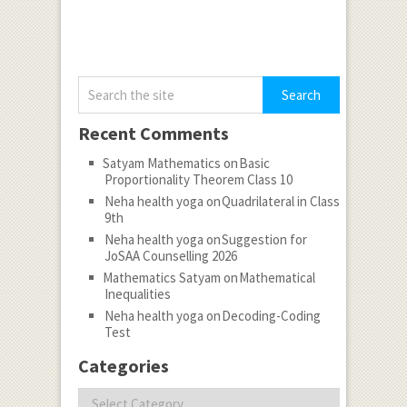
Recent Comments
Satyam Mathematics
on
Basic
Proportionality Theorem Class 10
Neha health yoga
on
Quadrilateral in Class
9th
Neha health yoga
on
Suggestion for
JoSAA Counselling 2026
Mathematics Satyam
on
Mathematical
Inequalities
Neha health yoga
on
Decoding-Coding
Test
Categories
Categories