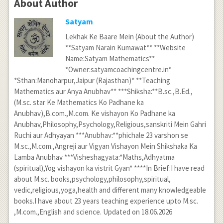
About Author
Satyam
Lekhak Ke Baare Mein (About the Author)
**Satyam Narain Kumawat** **Website
Name:Satyam Mathematics**
*Owner:satyamcoachingcentre.in*
*Sthan:Manoharpur,Jaipur (Rajasthan)* **Teaching
Mathematics aur Anya Anubhav** ***Shiksha:**B.sc.,B.Ed.,
(M.sc. star Ke Mathematics Ko Padhane ka
Anubhav),B.com.,M.com. Ke vishayon Ko Padhane ka
Anubhav,Philosophy,Psychology,Religious,sanskriti Mein Gahri
Ruchi aur Adhyayan ***Anubhav:**phichale 23 varshon se
M.sc.,M.com.,Angreji aur Vigyan Vishayon Mein Shikshaka Ka
Lamba Anubhav ***Visheshagyata:*Maths,Adhyatma
(spiritual),Yog vishayon ka vistrit Gyan* ****In Brief:I have read
about M.sc. books,psychology,philosophy,spiritual,
vedic,religious,yoga,health and different many knowledgeable
books.I have about 23 years teaching experience upto M.sc.
,M.com.,English and science. Updated on 18.06.2026