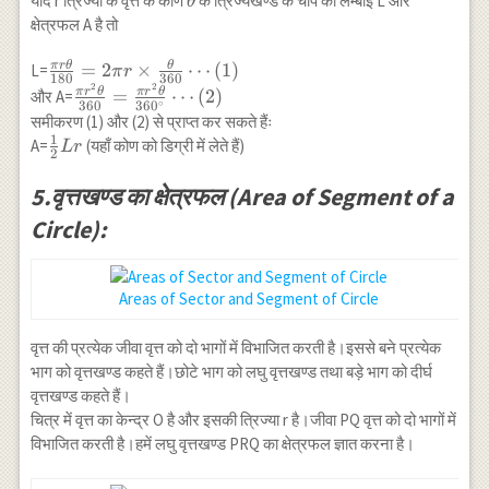
\theta
यदि r त्रिज्या के वृत्त के कोण
के त्रिज्यखण्ड के चाप की लम्बाई L और
θ
180}=
क्षेत्रफल A है तो
r^2 \t
{360}
π
r
θ
θ
\frac{\pi r
=
2
×
⋯
(
1
)
L=
π
r
180
360
2
2
\theta}
\frac{\pi r^2
π
r
θ
π
r
θ
=
⋯
(
2
)
और A=
∘
360
36
0
{180}=2 \pi
\theta}
समीकरण (1) और (2) से प्राप्त कर सकते हैंः
r \times
{360}=
1
\frac{1}
A=
(यहाँ कोण को डिग्री में लेते हैं)
L
r
2
\frac{\theta}
\frac{\pi r^2
{2}Lr
{360}
\theta}
5.वृत्तखण्ड का क्षेत्रफल (Area of Segment of a
\cdots(1)
{360^{\circ}}
Circle):
\cdots(2)
Areas of Sector and Segment of Circle
वृत्त की प्रत्येक जीवा वृत्त को दो भागों में विभाजित करती है।इससे बने प्रत्येक
भाग को वृत्तखण्ड कहते हैं।छोटे भाग को लघु वृत्तखण्ड तथा बड़े भाग को दीर्घ
वृत्तखण्ड कहते हैं।
चित्र में वृत्त का केन्द्र O है और इसकी त्रिज्या r है।जीवा PQ वृत्त को दो भागों में
विभाजित करती है।हमें लघु वृत्तखण्ड PRQ का क्षेत्रफल ज्ञात करना है।