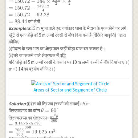
=
150.72
−
144
×
×
2
2
\frac{225}
{2} \cos
249.12
=
150.72
−
{4} \times
\frac{\theta}
4
=
150.72
−
62.28
1.73 \\
{2} \\
=
88.44
वर्ग सेमी
=117.75-
=\frac{3.14
Example:8
.15 m भुजा वाले एक वर्गाकार घास के मैदान के एक कोने पर लगे
\frac{389.25}
\times 12
खूँटे से एक घोड़े को 5 m लम्बी रस्सी से बाँध दिया गया है (देखिए आकृति)।ज्ञात
{4} \\
\times 12
कीजिए
=117.75-
\times 120}
(i)मैदान के उस भाग का क्षेत्रफल जहाँ घोड़ा घास चर सकता है।
97.3125 \\
{360}-12
(ii)चरे जा सकने वाले क्षेत्रफल में वृद्धि
=20.4375
\times 12
\pi
यदि घोड़े को 5 m लम्बी रस्सी के स्थान पर 10 m लम्बी रस्सी से बाँध दिया जाए।(
\times \sin
=3.14 का प्रयोग कीजिए।)
60^{\circ} \cos
π
60^{\circ} \\
=3.14 \times
48-144 \times
Areas of Sector and Segment of Circle
\frac{\sqrt{3}}
{2} \times
Solution
:(i)वृत्त की त्रिज्या (रस्सी की लम्बाई)=5 m
\frac{1}{2} \\
\theta=90°
=
90°
त्रिज्यखण्ड का कोण
θ
=150.72-144
2
\frac{\pi r^2
π
r
θ
त्रिज्यखण्ड का क्षेत्रफल=
\times
360
\theta}{360} \\
3.14
×
5
×
5
×
90
=
\frac{1.73}{2}
360
=\frac{3.14
7065
2
=
=
19.625
m
\times \frac{1}
360
\times 5 \times