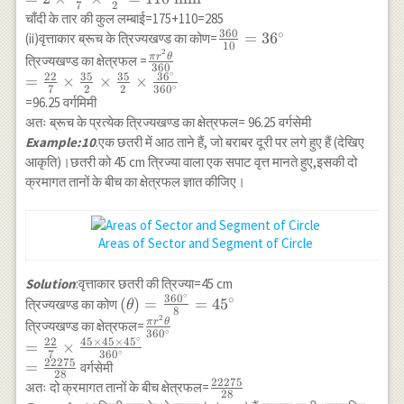
7
2
\frac{22}{7}
चाँदी के तार की कुल लम्बाई=175+110=285
\times
360
∘
\frac{360}
=
3
6
(ii)वृत्ताकार ब्रूच के त्रिज्यखण्ड का कोण=
10
\frac{35}
2
{10}=36^{\circ}
\frac{\pi r^{2}
π
r
θ
त्रिज्यखण्ड का क्षेत्रफल =
360
{2}=110
\theta}{360} \\
∘
22
35
35
3
6
=
×
×
×
∘
7
2
2
36
0
\mathrm{~mm}
=\frac{22}{7}
=96.25 वर्गमिमी
\times \frac{35}
अतः ब्रूच के प्रत्येक त्रिज्यखण्ड का क्षेत्रफल= 96.25 वर्गसेमी
{2} \times
Example:10
.एक छतरी में आठ ताने हैं, जो बराबर दूरी पर लगे हुए हैं (देखिए
\frac{35}{2}
आकृति)।छतरी को 45 cm त्रिज्या वाला एक सपाट वृत्त मानते हुए,इसकी दो
\times
क्रमागत तानों के बीच का क्षेत्रफल ज्ञात कीजिए।
\frac{36^{\circ}}
{360^{\circ}}
Areas of Sector and Segment of Circle
Solution
:वृत्ताकार छतरी की त्रिज्या=45 cm
∘
36
0
∘
(\theta)=\frac{360^{\circ}}
(
)
=
=
4
5
त्रिज्यखण्ड का कोण
θ
8
{8}=45^{\circ}
2
\frac{\pi r^2
π
r
θ
त्रिज्यखण्ड का क्षेत्रफल=
∘
36
0
\theta}
∘
22
45
×
45
×
4
5
=
×
∘
7
36
0
{360^{\circ}}
22275
=
वर्गसेमी
28
\\ =\frac{22}
22275
\frac{22275}
अतः दो क्रमागत तानों के बीच क्षेत्रफल=
28
{7} \times