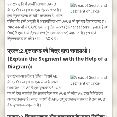
उत्तर:आकृति में छायांकित भाग OAPB
\theta\left[\sin
केन्द्र O वाले वृत्त का एक त्रिज्यखण्ड है।
\theta=2 \sin
इस त्रिज्यखण्ड का कोण कहलाता है।ध्यान
\frac{\theta}
दीजिए कि इसी आकृति में अछायांकित भाग OAQB भी वृत्त का त्रिज्यखण्ड है।
{2} \cos
\frac{\theta}
स्पष्ट कारणों से OAPB एक लघु त्रिज्यखण्ड (minor sector) कहलाता है तथा
{2}\right]
OAQB एक दीर्घ त्रिज्यखण्ड (major sector) कहलाता है।इस दीर्घ
\angle
∠
त्रिज्यखण्ड का कोण 360-
AOB है।
प्रश्न:2.वृत्तखण्ड को चित्र द्वारा समझाओ।
(Explain the Segment with the Help of a
Diagram):
उत्तर:अब आकृति को देखिए,जिसमें AB
केन्द्र O वाले वृत्त की एक जीवा है।अतः
छायांकित भाग APB एक वृत्तखण्ड है।आप
यह भी देख सकते हैं कि अछायांकित भाग AQB भी जीवा AB द्वारा निर्मित एक
अन्य वृत्तखण्ड है।स्पष्ट कारणों से,APB लघु वृत्तखण्ड कहलाता है तथा AQB
दीर्घ वृत्तखण्ड कहलाता है।