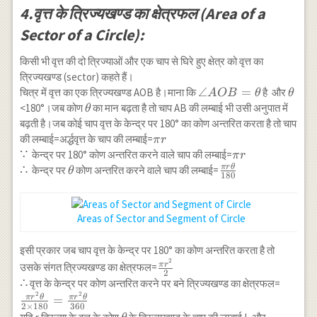
4.वृत्त के त्रिज्यखण्ड का क्षेत्रफल (Area of a
Sector of a Circle):
किसी भी वृत्त की दो त्रिज्याओं और एक चाप से घिरे हुए क्षेत्र को वृत्त का
त्रिज्यखण्ड (sector) कहते हैं।
\angle
∠
=
\the
चित्र में वृत्त का एक त्रिज्यखण्ड AOB है।माना कि
है और
A
OB
θ
θ
AOB=\theta
\theta
<180°।जब कोण
का मान बढ़ता है तो चाप AB की लम्बाई भी उसी अनुपात में
θ
बढ़ती है।जब कोई चाप वृत्त के केन्द्र पर 180° का कोण अन्तरित करता है तो चाप
\pi
की लम्बाई=अर्द्धवृत्त के चाप की लम्बाई=
π
r
r
\because
∵
\pi
केन्द्र पर 180° कोण अन्तरित करने वाले चाप की लम्बाई=
π
r
r
π
r
θ
\therefore
∴
\theta
\frac{\pi
केन्द्र पर
कोण अन्तरित करने वाले चाप की लम्बाई=
θ
180
r \theta}
{180}
Areas of Sector and Segment of Circle
इसी प्रकार जब चाप वृत्त के केन्द्र पर 180° का कोण अन्तरित करता है तो
2
\frac{\pi
π
r
उसके संगत त्रिज्यखण्ड का क्षेत्रफल=
2
r^2}{2}
\therefore
∴
\frac{
वृत्त के केन्द्र पर कोण अन्तरित करने पर बने त्रिज्यखण्ड का क्षेत्रफल=
2
2
\theta
π
r
θ
π
r
θ
=
2
×
180
360
\times