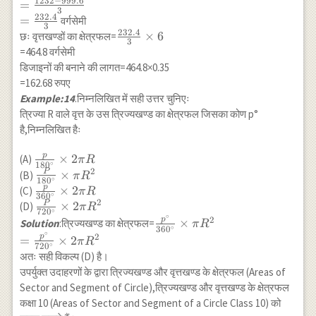
1232
−
999.6
=
\times 28
3
232.4
=
वर्गसेमी
\times 60}
3
232.4
\frac{232.4}
×
6
छः वृत्तखण्डों का क्षेत्रफल=
{360}-\frac{28
3
{3} \times 6
=464.8 वर्गसेमी
\times 28}{2}
डिजाइनों की बनाने की लागत=464.8×0.35
\sin 60^{\circ}
=162.68 रुपए
\\ =\frac{11
Example:14
.निम्नलिखित में सही उत्तर चुनिएः
\times 4 \times
त्रिज्या R वाले वृत्त के उस त्रिज्यखण्ड का क्षेत्रफल जिसका कोण p°
28}{3}-14
\times 28
है,निम्नलिखित हैः
\times
p
\frac{p}
×
2
\frac{\sqrt{3}}
(A)
π
R
∘
18
0
2
{180^{\circ}}
{2} \\
P
\frac{P}
×
(B)
π
R
∘
18
0
\times 2 \pi
=\frac{1232}
{180^{\circ}}
p
\frac{p}
×
2
(C)
π
R
∘
36
0
R
{3}-196 \times
\times \pi
2
{360^{\circ}}
P
\frac{P}
×
2
(D)
π
R
∘
72
0
1.7 \\
R^2
∘
\times 2 \pi
{720^{\circ}}
\frac{p^{\circ}}
2
p
×
Solution
:त्रिज्यखण्ड का क्षेत्रफल=
π
R
∘
36
0
=\frac{1232}
R
\times 2 \pi
∘
{360^{\circ}}
2
p
=
×
2
π
R
∘
72
0
{3}-333.2 \\
R^2
\times \pi R^2 \\
अतः सही विकल्प (D) है।
=\frac{1232-
=\frac{p^{\circ}}
उपर्युक्त उदाहरणों के द्वारा त्रिज्यखण्ड और वृत्तखण्ड के क्षेत्रफल (Areas of
999.6}{3} \\
{720^{\circ}}
Sector and Segment of Circle),त्रिज्यखण्ड और वृत्तखण्ड के क्षेत्रफल
=\frac{232.4}
\times 2 \pi R^2
कक्षा 10 (Areas of Sector and Segment of a Circle Class 10) को
{3}