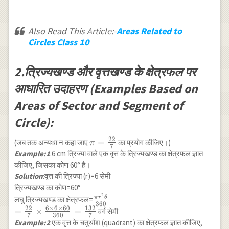
Also Read This Article:-
Areas Related to
Circles Class 10
2.त्रिज्यखण्ड और वृत्तखण्ड के क्षेत्रफल पर
आधारित उदाहरण (Examples Based on
Areas of Sector and Segment of
Circle):
22
\pi=\frac{22}
=
(जब तक अन्यथा न कहा जाए
का प्रयोग कीजिए।)
π
7
{7}
Example:1
.6 cm त्रिज्या वाले एक वृत्त के त्रिज्यखण्ड का क्षेत्रफल ज्ञात
कीजिए, जिसका कोण 60° है।
Solution
:वृत्त की त्रिज्या (r)=6 सेमी
त्रिज्यखण्ड का कोण=60°
2
\frac{\pi r^2
π
r
θ
लघु त्रिज्यखण्ड का क्षेत्रफल=
360
\theta}{360} \\
22
6
×
6
×
60
132
=
×
=
वर्ग सेमी
7
360
7
=\frac{22}{7}
Example:2
.एक वृत्त के चतुर्थांश (quadrant) का क्षेत्रफल ज्ञात कीजिए,