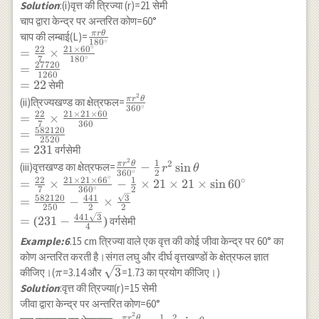
\times 100}
Solution
:(i)वृत्त की त्रिज्या (r)=21 सेमी
{4}-50 \\
चाप द्वारा केन्द्र पर अन्तरित कोण=60°
=\frac{314}
π
r
θ
\frac{\pi r
चाप की लम्बाई(L)=
∘
18
0
{4}-50 \\
∘
\theta}
22
21
×
6
0
=
×
∘
7
18
0
=78.5-50 \\
{180^{\circ}}
27720
=
1260
=28.5
\\ =\frac{22}
=
22
सेमी
{7} \times
2
\frac{\pi r^2
π
r
θ
(ii)त्रिज्यखण्ड का क्षेत्रफल=
∘
36
0
\frac{21
\theta}
22
21
×
21
×
60
=
×
7
360
\times
{360^{\circ}}
582120
=
60^{\circ}}
2520
\\ =
=
231
वर्गसेमी
{180^{\circ}}
\frac{22}{7}
2
\frac{\pi r^2
1
2
π
r
θ
−
s
i
n
(iii)वृत्तखण्ड का क्षेत्रफल=
r
θ
\\
∘
36
0
2
\times
\theta}
∘
22
21
×
21
×
6
6
1
∘
=
×
−
×
21
×
21
×
s
i
n
6
0
=\frac{27720}
\frac{21
∘
7
36
0
2
{360^{\circ}}-
3
582120
441
{1260} \\ =22
=
−
×
\times 21
250
2
2
\frac{1}{2} r^2
441
3
\times 60}
=
(
231
−
)
वर्गसेमी
\sin \theta \\
4
{360} \\ =
= \frac{22}{7}
Example:6
.15 cm त्रिज्या वाले एक वृत्त की कोई जीवा केन्द्र पर 60° का
\frac{582120}
\times \frac{21
कोण अन्तरित करती है।संगत लघु और दीर्घ वृत्तखण्डों के क्षेत्रफल ज्ञात
{2520} \\ =
\times 21
\pi
\sqrt{3}
3
कीजिए।(
=3.14 और
=1.73 का प्रयोग कीजिए।)
π
231
\times
Solution
:वृत्त की त्रिज्या(r)=15 सेमी
66^{\circ}}
जीवा द्वारा केन्द्र पर अन्तरित कोण=60°
{360^{\circ}}-
2
1
2
π
r
θ