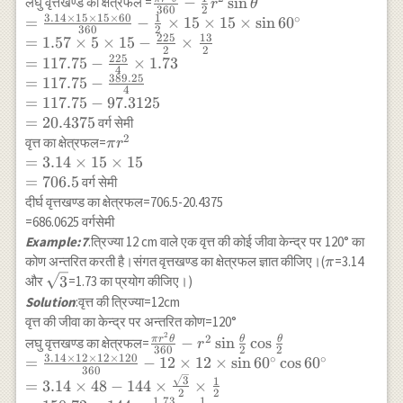
\frac{\pi r^2
−
s
i
n
लघु वृत्तखण्ड का क्षेत्रफल =
r
θ
360
2
\frac{1}{2}
\theta}
3.14
×
15
×
15
×
60
1
∘
=
−
×
15
×
15
×
s
i
n
6
0
\times 21
360
2
{360}-
225
13
=
1.57
×
5
×
15
−
×
\times 21
2
2
\frac{1}{2}
225
=
117.75
−
×
1.73
\times \sin
4
r^2 \sin
389.25
=
117.75
−
60^{\circ} \\ =
4
\theta \\
=
117.75
−
97.3125
\frac{582120}
=\frac{3.14
=
20.4375
वर्ग सेमी
{250}-
\times 15
2
\pi r^2
वृत्त का क्षेत्रफल=
π
r
\frac{441}{2}
\times 15
\\
=
3.14
×
15
×
15
\times
\times 60}
=3.14
=
706.5
वर्ग सेमी
\frac{\sqrt{3}}
{360}-
\times
{2} \\ =
दीर्घ वृत्तखण्ड का क्षेत्रफल=706.5-20.4375
\frac{1}{2}
15
\left(231-
=686.0625 वर्गसेमी
\times 15
\times
\frac{441
Example:7
.त्रिज्या 12 cm वाले एक वृत्त की कोई जीवा केन्द्र पर 120° का
\times 15
15 \\
\sqrt{3}}
\pi
कोण अन्तरित करती है।संगत वृत्तखण्ड का क्षेत्रफल ज्ञात कीजिए।(
=3.14
π
\times \sin
=706.5
{4}\right)
\sqrt{3}
3
और
=1.73 का प्रयोग कीजिए।)
60^{\circ} \\
Solution
:वृत्त की त्रिज्या=12cm
=1.57 \times
5 \times 15-
वृत्त की जीवा का केन्द्र पर अन्तरित कोण=120°
2
\frac{225}
\frac{\pi r^2
2
π
r
θ
θ
θ
−
s
i
n
c
o
s
लघु वृत्तखण्ड का क्षेत्रफल=
r
360
2
2
{2} \times
\theta}{360}-
3.14
×
12
×
12
×
120
∘
∘
=
−
12
×
12
×
s
i
n
6
0
c
o
s
6
0
360
\frac{13}{2}
r^2 \sin
3
1
=
3.14
×
48
−
144
×
×
2
2
\\ =117.75-
\frac{\theta}
1.73
1