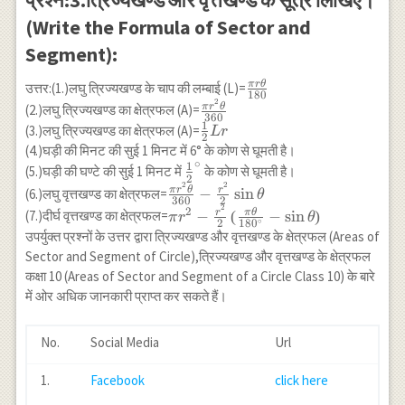
प्रश्न:3.त्रिज्यखण्ड और वृत्तखण्ड के सूत्र लिखिए।
(Write the Formula of Sector and
Segment):
π
r
θ
\frac{\pi
उत्तर:(1.)लघु त्रिज्यखण्ड के चाप की लम्बाई (L)=
180
2
r \theta}
\frac{\pi
π
r
θ
(2.)लघु त्रिज्यखण्ड का क्षेत्रफल (A)=
360
{180}
r^2
1
\frac{1}
(3.)लघु त्रिज्यखण्ड का क्षेत्रफल (A)=
L
r
2
\theta}
{2} L r
(4.)घड़ी की मिनट की सुई 1 मिनट में 6° के कोण से घूमती है।
{360}
∘
1
\frac{1}
(5.)घड़ी की घण्टे की सुई 1 मिनट में
के कोण से घूमती है।
2
{2}^{\circ}
2
2
\frac{\pi
π
r
θ
r
−
s
i
n
(6.)लघु वृत्तखण्ड का क्षेत्रफल=
θ
360
2
r^2
2
\pi r^2-
2
r
π
θ
−
(
−
s
i
n
)
(7.)दीर्घ वृत्तखण्ड का क्षेत्रफल=
π
r
θ
∘
2
18
0
\theta}
\frac{r^2}
उपर्युक्त प्रश्नों के उत्तर द्वारा त्रिज्यखण्ड और वृत्तखण्ड के क्षेत्रफल (Areas of
{360}-
{2}\left(\frac{\pi
Sector and Segment of Circle),त्रिज्यखण्ड और वृत्तखण्ड के क्षेत्रफल
\frac{r^2}
\theta}
कक्षा 10 (Areas of Sector and Segment of a Circle Class 10) के बारे
{2} \sin
{180^{\circ}}-
में ओर अधिक जानकारी प्राप्त कर सकते हैं।
\theta
\sin \theta
\right)
No.
Social Media
Url
1.
Facebook
click here