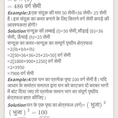
\times 3 \times 3} \\
x^{2} \\ =6
=
486
वर्ग
सेमी
\Rightarrow x=3 \times 3
\times(9)^{2}
Example:3
.एक संदूक की माप 50 सेमी×36 सेमी× 25 सेमी
=9 \text { सेमी }
है।इस संदूक का कवर बनाने के लिए कितने वर्ग सेमी कपड़े की
\\
आवश्यकता होगी?
=486\text{
Solution
:सन्दूक की लम्बाई (l)=50 सेमी,चौड़ाई (b)=36
वर्ग सेमी }
सेमी, ऊँचाई (h)=25 सेमी
सन्दूक का कवर=सन्दूक का सम्पूर्ण पृष्ठीय क्षेत्रफल
=2(lb+bh+lh)
=2[50×36+36×25+25×50] वर्ग सेमी
=2[1800+900+1250] वर्ग सेमी
=2×3950
=7900 वर्ग सेमी
Example:4
.एक घन का प्रत्येक पृष्ठ 100 वर्ग सेमी है।यदि
आधार के समांतर समतल द्वारा घन को काटकर दो बराबर भागों
में बांट दिया जाए तो प्रत्येक समान भाग का संपूर्ण पृष्ठीय
क्षेत्रफल ज्ञात कीजिए।
2
\text{ ( भुजा
(
भुजा
)
Solution
:घन के एक पृष्ठ का क्षेत्रफल (वर्ग)=
2
}^2 \\ \tex
(
भुजा
)
=
100