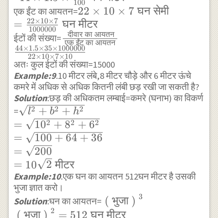
100
1.5
22 \times
22
×
10
×
7
घन
सेमी
एक ईंट का आयतन=
22
×
10
×
7
\times
=
घन
10 \times
मीटर
1000000
दीवार
का
आयतन
\frac{35}
7 \text{
\frac{\text{
ईटों की संख्या=
एक
ईंट
का
आयतन
{100}
44
×
1.5
×
35
×
1000000
घन सेमी }
दीवार का
22
×
10
×
7
×
10
\text{ घन
\\
आयतन}}
अतः कुल ईटों की संख्या=15000
मीटर }
Example:9
.10 मीटर लंबे,8 मीटर चौड़े और 6 मीटर ऊंचे
=\frac{22
{\text{ एक
कमरे में अधिक से अधिक कितनी लंबी छड़ रखी जा सकती है?
\times 10
ईंट का आयतन
Solution
:छड़ की अधिकतम लम्बाई=कमरे (घनाभ) का विकर्ण
\times 7}
}} \\
\sqrt{l^{2}+b^{2}+h^{2}} \\
2
2
2
+
+
=
l
b
h
{1000000}
\frac{44
=\sqrt{10^{2}+8^{2}+6^{2}}
2
2
2
=
1
0
+
8
+
6
\text{ घन
\times 1.5
\\ =\sqrt{100+64+36}
=
100
+
64
+
36
मीटर }
\times 35
\\=\sqrt{200} \\=10\sqrt{2}
=
200
\times
\text{ मीटर }
=
10
2
मीटर
1000000}
Example:10
.एक घन का आयतन 512घन मीटर है उसकी
{22 \times
भुजा ज्ञात करो।
10 \times 7
3
\text{ ( भुजा )
(
भुजा
)
Solution
:घन का आयतन=
\times 10}
2
}^3 \\ \text{ (
(
भुजा
)
=
512
घन
मीटर