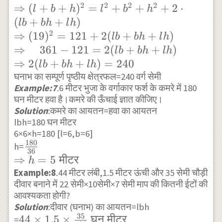
2
2
2
2
l^{2}+b^{2}+h^{2}=121 \\
⇒
(
+
+
)
=
+
+
+
2
⋅
l
b
h
l
b
h
\Rightarrow (l+b+h)^{2}=
(
+
+
)
l
b
bh
l
h
l^{2}+b^{2} +h^{2}+2 \cdot(l
2
⇒
(
19
)
=
121
+
2
(
+
+
)
l
b
bh
l
h
b+b h+l h)\\ \Rightarrow
⇒
361
−
121
=
2
(
+
+
)
l
b
bh
l
h
(19)^{2}=121+2(l b+b h+l h)\\
⇒
2
(
+
+
)
=
240
l
b
bh
l
h
\Rightarrow \quad 361-121=2(l
घनाभ का सम्पूर्ण पृष्ठीय क्षेत्रफल=240 वर्ग सेमी
b+b h+lh)\\ \Rightarrow 2(l b+b
Example:7
.6 मीटर भुजा के वर्गाकार फर्श के कमरे में 180
घन मीटर हवा है।कमरे की ऊँचाई ज्ञात कीजिए।
h+l h)=240
Solution
:कमरे का आयतन=हवा का आयतन
lbh=180 घन मीटर
6×6×h=180 [l=6,b=6]
180
\frac{180}
h=
36
{36} \\
⇒
=
5
मीटर
h
\Rightarrow
Example:8
.44 मीटर लंबी,1.5 मीटर ऊंची और 35 सेमी चौड़ी
दीवार बनाने में 22 सेमी×10सेमी×7 सेमी माप की कितनी ईटों की
h=5 \text{
आवश्यकता होगी?
मीटर }
Solution
:दीवार (घनाभ) का आयतन=lbh
35
44 \times
44
×
1.5
×
घन
मीटर
=