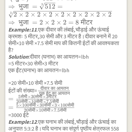
भुजा ) }^2=512
3
⇒
भुजा
=
512
=
\text{ घन मीटर
2
×
2
×
2
×
2
×
2
×
2
×
2
×
2
×
2
3
} \\
⇒
भुजा
=
2
×
2
×
2
=
8
मीटर
\Rightarrow
Example:11
.एक दीवार की लंबाई,चौड़ाई और ऊंचाई
क्रमशः 5 मीटर,30 सेमी और 3 मीटर है।दीवार बनाने में 20
\text{ भुजा
सेमी×10 सेमी ×7.5 सेमी माप की कितनी ईटों की आवश्यकता
}=\sqrt[3]
है?
{512}=\sqrt[3]
Solution
:दीवार (घनाभ) का आयतन=lbh
{2 \times 2
=5 मीटर×30 सेमी×3 मीटर
\times 2
एक ईंट(घनाभ) का आयतन=lbh
\times 2
=20 सेमी×10 सेमी ×7.5 सेमी
\times 2
दीवार
का
आयतन
\frac{ \text{
ईटों की संख्या=
\times 2
एक
ईट
का
आयतन
5
सेमी
×
30
सेमी
×
3
मीटर
दीवार का
=
\times 2
20
सेमी
×
10
सेमी
×
7.5
सेमी
आयतन}}
5
×
100
सेमी
×
30
सेमी
×
3
×
100
सेमी
=
\times 2
20
सेमी
×
10
सेमी
×
7.5
सेमी
{\text{ एक ईट
=3000 ईटे
\times 2} \\
का आयतन}} \\
Example:12
.एक घनाभ की लंबाई,चौड़ाई और ऊंचाई का
\Rightarrow
अनुपात 5:3:2 है।यदि घनाभ का संपूर्ण पृष्ठीय क्षेत्रफल 558
=\frac{ 5