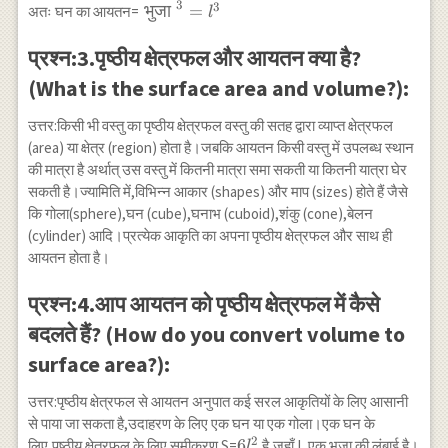
3
3
\text{
भुजा
=
अतः घन का आयतन=
l
भुजा
}^3=l^3
प्रश्न:3.पृष्ठीय क्षेत्रफल और आयतन क्या है?
(What is the surface area and volume?):
उत्तर:किसी भी वस्तु का पृष्ठीय क्षेत्रफल वस्तु की सतह द्वारा व्याप्त क्षेत्रफल
(area) या क्षेत्र (region) होता है।जबकि आयतन किसी वस्तु में उपलब्ध स्थान
की मात्रा है अर्थात् उस वस्तु में कितनी मात्रा समा सकती या कितनी यात्रा घेर
सकती है।ज्यामिति में,विभिन्न आकार (shapes) और माप (sizes) होते हैं जैसे
कि गोला(sphere),घन (cube),घनाभ (cuboid),शंकु (cone),बेलन
(cylinder) आदि।प्रत्येक आकृति का अपना पृष्ठीय क्षेत्रफल और साथ ही
आयतन होता है।
प्रश्न:4.आप आयतन को पृष्ठीय क्षेत्रफल में कैसे
बदलते हैं? (How do you convert volume to
surface area?):
उत्तर:पृष्ठीय क्षेत्रफल से आयतन अनुपात कई सरल आकृतियों के लिए आसानी
से पाया जा सकता है,उदाहरण के लिए एक घन या एक गोला।एक घन के
2
6
6
लिए,पृष्ठीय क्षेत्रफल के लिए समीकरण S=
है,जहाँ L एक भुजा की लंबाई है।
l