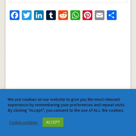
Facebook
Twitter
LinkedIn
Tumblr
Reddit
WhatsApp
Pinterest
Email
Shar
We use cookies on our website to give you the most relevant
experience by remembering your preferences and repeat visits.
By clicking “Accept”, you consent to the use of ALL the cookies.
Pin It
Cookie settings
ACCEPT
Related Posts