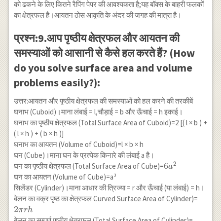
को ढकने के लिए कितने रैपिंग पेपर की आवश्यकता है;यह बॉक्स के बाहरी फलकों
का क्षेत्रफल है।आयतन ठोस आकृति के अंदर की जगह की मात्रा है।
प्रश्न:9.आप पृष्ठीय क्षेत्रफल और आयतन की
समस्याओं को आसानी से कैसे हल करते हैं? (How
do you solve surface area and volume
problems easily?):
उत्तर:आयतन और पृष्ठीय क्षेत्रफल की समस्याओं को हल करने की तरकीबें
घनाभ (Cuboid)।माना लंबाई = l,चौड़ाई = b और ऊँचाई = h इकाई।
घनाभ का पृष्ठीय क्षेत्रफल (Total Surface Area of Cuboid)=2 [( l × b ) +
( l × h ) + ( b × h )]
घनाभ का आयतन (Volume of Cuboid)=l × b × h
घन (Cube)।माना घन के प्रत्येक किनारे की लंबाई a है।
2
6
6
घन का पृष्ठीय क्षेत्रफल (Total Surface Area of Cube)=
a
a^{2}
घन का आयतन (Volume of Cube)=a³
सिलेंडर (Cylinder)।माना आधार की त्रिज्या = r और ऊँचाई (या लंबाई) = h।
2
बेलन का वक्र पृष्ठ का क्षेत्रफल Curved Surface Area of Cylinder)=
\pi
2
π
r
h
r h
2 \pi
बेलन का सम्पूर्ण पृष्ठीय क्षेत्रफल (Total Surface Area of Cylinder)=