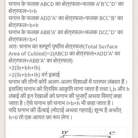
घनाभ के फलक ABCD का क्षेत्रफल=फलक A’B’C’D’ का
क्षेत्रफल=l×h
घनाभ के फलक ADD’A’ का क्षेत्रफल=फलक BCC’B’ का
क्षेत्रफल=b×h
घनाभ के फलक ABB’A’ का क्षेत्रफल=फलक DCC’D’ का
क्षेत्रफल=b×l
अतः घनाभ का सम्पूर्ण पृष्ठीय क्षेत्रफल(Total Surface
Area of Cubiod)=2(ABCD का क्षेत्रफल+ADD’A’ का
क्षेत्रफल+ABB’A’ का क्षेत्रफल)
=2(lb+bh+lh)
=2(lb+bh+lh) वर्ग इकाई
घनाभ की तीनों कोरें अलग-अलग दिशाओं में परस्पर लंबवत हैं।
इसलिए घनाभ को त्रिविम आकृति माना जाता है तथा l,b और h
लंबाई की इन रेखाओं को घनाभ की भुजाएँ अथवा विमाएं कहा
जाता है।ऐसे घनाभ को घनाभ l×b×h भी कहा जाता है।
यदि घनाभ की ऊँचाई (मोटाई अथवा गहराई) शून्य है अर्थात्
h=0 तो एक आयत का रूप लेगा।