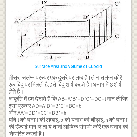
Surface Area and Volume of Cuboid
तीसरा सलंग्न परस्पर एक दूसरे पर लम्ब हैं।तीन सलंग्न कोरें
एक बिंदु पर मिलती है,इसे बिंदु शीर्ष कहते हैं।घनाभ में 8 शीर्ष
होते हैं।
आकृति में हम देखते हैं कि AB=A’B’=D’C’=DC=l मान लीजिए
इसी प्रकार AD=A’D’=B’C’=BC=b
और AA’=DD’=CC’=BB’=h
यदि l को घनाभ की लम्बाई,b को घनाभ की चौड़ाई,h को घनाभ
की ऊँचाई मान लें तो ये तीनों लाम्बिक संगामी कोरें एक घनाभ को
निर्धारित करती हैं।