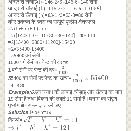
अन्दर से लम्बाई(l)=146-2×3=146-6=140 सेमी
अन्दर से चौड़ाई (b)=116-2×3=116-6=110 सेमी
अन्दर से ऊँचाई (h)=83-1×3=83-3=80 सेमी
बगैर ढक्कन के बक्से का सम्पूर्ण पृष्ठीय क्षेत्रफल
=2(lb+bh+lh)-bh
=2([140×110+110×80+80×140]-140×110
=2[15400+8800+11200]-15400
=2×35400-15400
=55400 वर्ग सेमी
1000 वर्ग सेमी पर पेन्ट की दर=₹2
2
\frac{2}
1 वर्ग सेमी पर पेन्ट की दर=
1000
2
{1000}
\frac{2}
×
55400
55400 वर्ग सेमी पर पेन्ट का खर्चा=
1000
=₹118.80
{1000}
Example:6
.एक घनाभ की लम्बाई,चौड़ाई और ऊँचाई का योग
×55400
19 सेमी है तथा विकर्ण की लंबाई 11 सेमी है।घनाभ का संपूर्ण
पृष्ठीय क्षेत्रफल ज्ञात कीजिए।
Solution
:l+b+h=19
\sqrt{l^{2}+b^{2}+h^{2}}=11\\
2
2
2
+
+
=
11
विकर्ण=
l
b
h
2
2
2
\Rightarrow
⇒
+
+
=
121
l
b
h