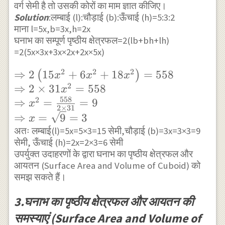
\text{ भुजा }=2
वर्ग सेमी है तो उसकी कोरों का माम ज्ञात कीजिए।
सेमी×30 सेमी×3
\times 2
Solution
:लम्बाई (l):चौड़ाई (b):ऊँचाई (h)=5:3:2
मीटर}{20
\times 2=8
माना l=5x,b=3x,h=2x
सेमी×10
घनाभ का सम्पूर्ण पृष्ठीय क्षेत्रफल=2(lb+bh+lh)
\text{ मीटर }
सेमी×7.5 सेमी}
=2(5x×3x+3x×2x+2x×5x)
\\
2
2
2
\Rightarrow
⇒
2
15
+
6
+
18
=
558
(
)
x
x
x
=\frac{5×100
2
2\left(15 x^{2}+6
⇒
2
×
31
=
558
x
सेमी×30
558
2
x^{2}+18
⇒
=
=
9
x
सेमी×3×100
2
×
31
x^{2}\right)=558
⇒
=
9
=
3
सेमी}{20
x
\\ \Rightarrow 2
अतः लम्बाई(l)=5x=5×3=15 सेमी,चौड़ाई (b)=3x=3×3=9
सेमी×10
\times 31
सेमी, ऊँचाई (h)=2x=2×3=6 सेमी
सेमी×7.5 सेमी}
उपर्युक्त उदाहरणों के द्वारा घनाभ का पृष्ठीय क्षेत्रफल और
x^{2}=558 \\
आयतन (Surface Area and Volume of Cuboid) को
\Rightarrow
समझ सकते हैं।
x^{2}=\frac{558}
{2 \times 31}=9
3.घनाभ का पृष्ठीय क्षेत्रफल और आयतन की
\\ \Rightarrow
समस्याएं (Surface Area and Volume of
x=\sqrt{9}=3