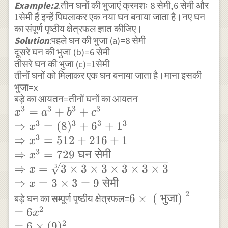
Example:2
.तीन घनों की भुजाएं क्रमशः 8 सेमी,6 सेमी और
1सेमी हैं इन्हें पिघलाकर एक नया घन बनाया जाता है।नए घन
का संपूर्ण पृष्ठीय क्षेत्रफल ज्ञात कीजिए।
Solution
:पहले घन की भुजा (a)=8 सेमी
दूसरे घन की भुजा (b)=6 सेमी
तीसरे घन की भुजा (c)=1सेमी
तीनों घनों को मिलाकर एक घन बनाया जाता है।माना इसकी
भुजा=x
बड़े का आयतन=तीनों घनों का आयतन
3
3
3
3
x^{3}=a^{3}+b^{3}+c^{3}
=
+
+
x
a
b
c
3
3
3
3
\\ \Rightarrow x^{3}=
⇒
=
(
8
)
+
6
+
1
x
3
(8)^{3}+6^{3}+1^{3} \\
⇒
=
512
+
216
+
1
x
\Rightarrow
3
⇒
=
729
घन
सेमी
x
x^{3}=512+216+1 \\
⇒
=
3
×
3
×
3
×
3
×
3
×
3
3
x
\Rightarrow x^{3}=729
⇒
=
3
×
3
=
9
सेमी
x
\text{ घन सेमी } \\
2
6 \times
6
×
(
भुजा
)
बड़े घन का सम्पूर्ण पृष्ठीय क्षेत्रफल=
\Rightarrow x=\sqrt[3]{3
2
\text{ ( भुजा)
=
6
x
\times 3 \times 3 \times 3
}^2 \\ =6
2
=
6
×
(
9
)