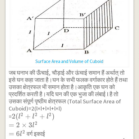
Surface Area and Volume of Cuboid
जब घनाभ की ऊँचाई, चौड़ाई और ऊंचाई समान हैं अर्थात् तो
इसे घन कहा जाता है।घन के सभी फलक वर्गाकार होते हैं तथा
उसका क्षेत्रफल भी समान होता है।आकृति एक घन को
प्रदर्शित करती है।यदि घन की एक भुजा की लंबाई l है तो
उसका संपूर्ण पृष्ठीय क्षेत्रफल (Total Surface Area of
Cuboid)=2(l×l+l×l+l×l)
2
2
2
2(l^{2}+l^{2}+l^{2})
2
(
+
+
)
=
l
l
l
2
\\=2 \times 3 l^{2}
=
2
×
3
l
2
\\=6 l^{2}
=
6
वर्ग इकाई
l