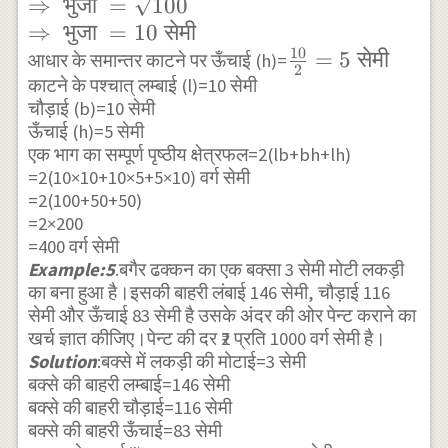
( भुजा )
⇒
भुजा
=
100
}^2=100 \\
⇒
भुजा
=
10
सेमी
\Rightarro
10
\frac{10}
=
5
सेमी
आधार के समान्तर काटने पर ऊँचाई (h)=
2
\text{ भुजा
काटने के पश्चात् लम्बाई (l)=10 सेमी
{2}=5
}=\sqrt{10
चौड़ाई (b)=10 सेमी
\text{
ऊँचाई (h)=5 सेमी
\\
सेमी }
एक भाग का सम्पूर्ण पृष्ठीय क्षेत्रफल=2(lb+bh+lh)
\Rightarro
=2(10×10+10×5+5×10) वर्ग सेमी
\text{ भुजा
=2(100+50+50)
}=10 \text{
=2×200
सेमी }
=400 वर्ग सेमी
Example:5
.बगैर ढक्कन का एक बक्सा 3 सेमी मोटी लकड़ी
का बना हुआ है।इसकी बाहरी लंबाई 146 सेमी, चौड़ाई 116
सेमी और ऊँचाई 83 सेमी है उसके अंदर की ओर पेन्ट कराने का
खर्च ज्ञात कीजिए।पेन्ट की दर ₹2 प्रति 1000 वर्ग सेमी है।
Solution
:बक्से में लकड़ी की मोटाई=3 सेमी
बक्से की बाहरी लम्बाई=146 सेमी
बक्से की बाहरी चौड़ाई=116 सेमी
बक्से की बाहरी ऊँचाई=83 सेमी