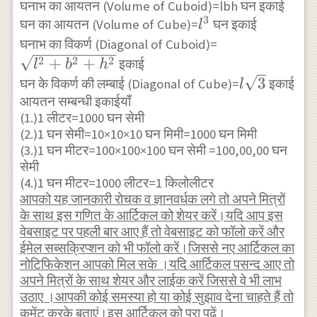
घनाभ का आयतन (Volume of Cuboid)=lbh घन इकाई
3
l^{3}
घन का आयतन (Volume of Cube)=
घन इकाई
l
\sqrt{l^{2}
घनाभ का विकर्ण (Diagonal of Cuboid)=
2
2
2
+
+
इकाई
l
b
h
l
3
घन के विकर्ण की लम्बाई (Diagonal of Cube)=
इकाई
l
\sqrt{3}
आयतन सम्बन्धी इकाईयाँ
(1.)1 लीटर=1000 घन सेमी
(2.)1 घन सेमी=10×10×10 घन मिमी=1000 घन मिमी
(3.)1 घन मीटर=100×100×100 घन सेमी =100,00,00 घन
सेमी
(4.)1 घन मीटर=1000 लीटर=1 किलोलीटर
आपको यह जानकारी रोचक व ज्ञानवर्धक लगे तो अपने मित्रों
के साथ इस गणित के आर्टिकल को शेयर करें।यदि आप इस
वेबसाइट पर पहली बार आए हैं तो वेबसाइट को फॉलो करें और
ईमेल सब्सक्रिप्शन को भी फॉलो करें।जिससे नए आर्टिकल का
नोटिफिकेशन आपको मिल सके ।यदि आर्टिकल पसन्द आए तो
अपने मित्रों के साथ शेयर और लाईक करें जिससे वे भी लाभ
उठाए ।आपकी कोई समस्या हो या कोई सुझाव देना चाहते हैं तो
कमेंट करके बताएं।इस आर्टिकल को
पूरा पढ़ें।