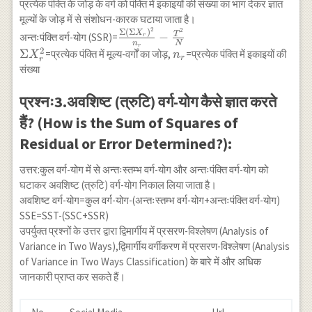
प्रत्येक पंक्ति के जोड़ के वर्ग को पंक्ति में इकाइयों की संख्या का भाग देकर ज्ञात
मूल्यों के जोड़ में से संशोधन-कारक घटाया जाता है।
2
2
\frac{\Sigma\left(\Sigma
Σ
(
Σ
)
X
T
−
अन्तःपंक्ति वर्ग-योग (SSR)=
r
n
N
X_r\right)^2}{n_r}-
r
2
\Sigma
Σ
n_r
=प्रत्येक पंक्ति में मूल्य-वर्गों का जोड़,
=प्रत्येक पंक्ति में इकाइयों की
X
n
r
r
\frac{T^2}{N}
X_r^2
संख्या
प्रश्नः3.अवशिष्ट (त्रुटि) वर्ग-योग कैसे ज्ञात करते
हैं? (How is the Sum of Squares of
Residual or Error Determined?):
उत्तर:कुल वर्ग-योग में से अन्तःस्तम्भ वर्ग-योग और अन्तःपंक्ति वर्ग-योग को
घटाकर अवशिष्ट (त्रुटि) वर्ग-योग निकाल लिया जाता है।
अवशिष्ट वर्ग-योग=कुल वर्ग-योग-(अन्तःस्तम्भ वर्ग-योग+अन्तःपंक्ति वर्ग-योग)
SSE=SST-(SSC+SSR)
उपर्युक्त प्रश्नों के उत्तर द्वारा द्विमार्गीय में प्रसरण-विश्लेषण (Analysis of
Variance in Two Ways),द्विमार्गीय वर्गीकरण में प्रसरण-विश्लेषण (Analysis
of Variance in Two Ways Classification) के बारे में और अधिक
जानकारी प्राप्त कर सकते हैं।