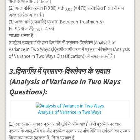
अतः सार्थक अन्तर नहीं है।
\text{(1.)अन्तःस्तम्भ }
F_{0.05}
(2.)अन्तःपंक्ति प्रभाव F(8.86) >
(=4.76) परिकलित F सारणी मान
F
& 7.5 & 3 & 2.5 &
0.05
अतः सार्थक अन्तर है।
F_1=\frac{2.5}{1.75}
(3.)अन्तः वर्ण (उपजाति) प्रभाव (Between Treatments)
& 4.76 \\
F_{0.05}
F(=9.24) >
(=4.76)
F
\text{(Between
0.05
सार्थक अन्तर है।
Salesmen)} & & & &
उपर्युक्त उदाहरणों के द्वारा द्विमार्गीय में प्रसरण-विश्लेषण (Analysis of
F \approx 1.43 \\
Variance in Two Ways),द्विमार्गीय वर्गीकरण में प्रसरण-विश्लेषण (Analysis
\hline
\text{(2.)अंतःपंक्ति } &
of Variance in Two Ways Classification) को समझ सकते हैं।
46.5 & 3 & 15.5 &
F_2=\frac{15.5}
3.द्विमार्गीय में प्रसरण-विश्लेषण के सवाल
{1.75} & 4.76 \\
(Analysis of Variance in Two Ways
\text{(Between
Territory)} & & & &
Questions):
F \approx 8.86 \\
\hline
\text{(3.)अन्तःअभिक्रिया
Analysis of Variance in Two Ways
} & 48.5 & 3 & 16.17
& F_3=\frac{16.17}
(1.)एक समान आकार-प्रकार की भूमि के पाँच खण्डों में से प्रत्येक पर चार
{1.75} & 4.76 \\
प्रकार के आलू बोये गये और प्रत्येक प्रकार पर पाँच विभिन्न उर्वरकों का उपचार
\text{ (Bet.
किया गया उपज (कुन्तल में) निम्न प्रकार है: