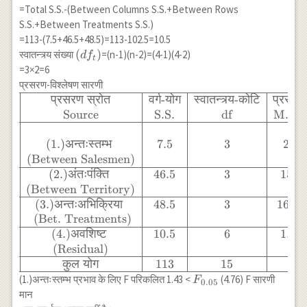
+1 & +6 & -7
=Total S.S.-(Between Columns S.S.+Between Rows
{4}-9=\frac{230}
\\ \hline
S.S.+Between Treatments S.S.)
{4}-9=57.5-9 \\ =48.5
\end{array}
=113-(7.5+46.5+48.5)=113-102.5=10.5
\left(df_t\right)
(
)
स्वातन्त्र्य संख्या
=(n-1)(n-2)=(4-1)(4-2)
d
f
t
=3×2=6
प्रसरण-विश्लेषण सारणी
प्रसरण
स्रोत
वर्ग
-
योग
स्वातन्त्र्य
-
कोटि
प्रसरण
\begin{array}
{|c|c|c|c|c|c|} \hline
Source
S.S.
df
M.S.S
\text{प्रसरण स्रोत} &
\text{वर्ग-योग} &
(1.)
अन्तःस्तम्भ
7.5
3
2.5
\text{स्वातन्त्र्य-कोटि}
(Between Salesmen)
&\text{प्रसरण} &
(2.)
अंतःपंक्ति
46.5
3
15.5
\text{प्रसरणानुपात} &
(Between Territory)
\text{} \\
(3.)
अन्तःअभिक्रिया
48.5
3
16.17
\text{Source} &
(Bet. Treatments)
\text{S.S.} &
(4.)
अवशिष्ट
10.5
6
1.75
\text{df} &
(Residual)
\text{M.S.S.} &
कुल
योग
113
15
\text{(F)} &
F_{0.05}
(1.)अन्तःस्तम्भ प्रभाव के लिए F परिकलित 1.43 <
(4.76) F सारणी
F
0.05
F_{.05}\\ \hline & &
मान
& & \\