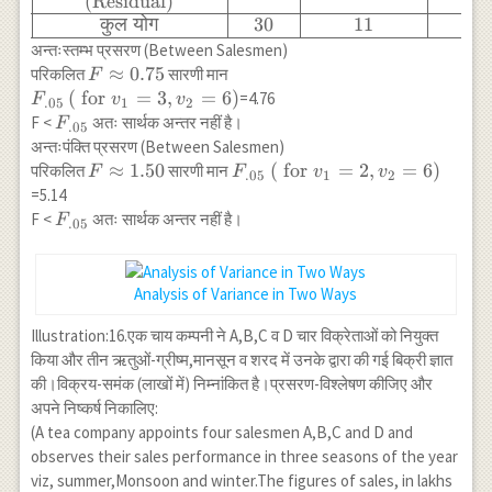
(Residual)
& \text{S.S.} &
कुल
योग
30
11
\text{df} &
अन्तःस्तम्भ प्रसरण (Between Salesmen)
\text{M.S.S.} &
F
≈
0.75
परिकलित
सारणी मान
F
\text{(F)} \\
\approx
F_{.05}
(
for
=
3
,
=
6
)
=4.76
F
v
v
.05
1
2
\hline & & & & \\
0.75
\left(\text {
F_{.05}
F <
अतः सार्थक अन्तर नहीं है।
F
.05
\text{(1.)अन्तःस्तम्भ
for } v_1=3,
अन्तःपंक्ति प्रसरण (Between Salesmen)
} & 6 & 3 & 2 &
v_2=6\right)
F
≈
1.50
F_{.05}
(
for
=
2
,
=
6
)
परिकलित
सारणी मान
F
F
v
v
F=\frac{2}{2.67}
.05
1
2
\approx
\left(\text {
=5.14
\\
1.50
for } v_1=2,
F_{.05}
F <
अतः सार्थक अन्तर नहीं है।
F
\text{(Between
.05
v_2=6\right)
Salesmen)} & & &
& F \approx 0.75
\\ \hline
Analysis of Variance in Two Ways
\text{(2.)अंतःपंक्ति
Illustration:16.एक चाय कम्पनी ने A,B,C व D चार विक्रेताओं को नियुक्त
} & 8 & 2 & 4 &
किया और तीन ऋतुओं-ग्रीष्म,मानसून व शरद में उनके द्वारा की गई बिक्री ज्ञात
F=\frac{4}{2.67}
की।विक्रय-समंक (लाखों में) निम्नांकित है।प्रसरण-विश्लेषण कीजिए और
\\
अपने निष्कर्ष निकालिए:
\text{(Between
Territory)} & & &
(A tea company appoints four salesmen A,B,C and D and
& F \approx
observes their sales performance in three seasons of the year
1.50\\ \hline
viz, summer,Monsoon and winter.The figures of sales, in lakhs