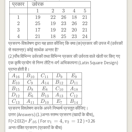
Treatments)} & & &
\begin{array}
प्रकार
उर्वरक
& \approx 9.24 \\
{|c|ccccc|}
1
2
3
4
5
\hline
\hline
1
19
22
26
18
21
\text{(4.)अवशिष्ट } &
\text{प्रकार}
2
25
19
23
26
22
10.5 & 6 & 1.75 & &
& \text{
3
17
19
22
20
21
\\ \text{(Residual)}
उर्वरक } \\
4
21
18
25
23
24
& & & & & \\ \hline
\hline & 1 &
प्रसरण-विश्लेषण द्वारा यह ज्ञात कीजिए कि क्या (क)प्रकार की उपज में (उर्वरकों
\text{कुल योग} & 113
2 & 3 & 4 & 5
से स्वतन्त्र) कोई सार्थक अन्तर है?
& 15 & & \\ \hline
\\ \hline 1 &
(2.)पाँच विभिन्न उर्वरकों तथा विभिन्न प्रकार की उर्वरता वाले खेतों पर किए गए
\end{array}
19 & 22 & 26
एक कृषि प्रयोग से निम्न लैटिन-वर्ग अभिकल्पना (Latin Square Design)
& 18 & 21 \\
प्राप्त होती है।
2 & 25 & 19
\begin{array}
A
B
C
D
E
16
10
11
9
9
& 23 & 26 &
{|c|c|c|c|c|}
E
C
A
B
D
10
9
14
12
11
22 \\ 3 & 17
\hline A_{16}
B
D
E
C
A
15
8
8
10
18
& 19 & 22 &
& B_{10} &
D
E
B
A
C
20 & 21 \\ 4
12
6
13
13
12
C_{11} &
C
A
D
E
B
& 21 & 18 &
13
11
10
7
14
D_{9} &
प्रसरण विश्लेषण करके अपने निष्कर्ष प्रस्तुत कीजिए।
25 & 23 & 24
E_{9} \\
उत्तर (Answers):(1.)अन्तःस्तम्भ प्रसरण (खादों के बीच),
\\ \hline
\hline E_{10}
F_{.05}
v_1=4,
=
4
,
=
12
F(=2.032)<
( For
) =3.26
\end{array}
F
v
v
.05
1
2
& C_9 &
v_2=12
अन्तःपंक्ति प्रसरण (प्रकारों के बीच)
A_{14} &