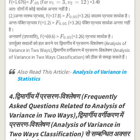
F_{.05}
v_1=3,
=
3
,
=
12
F(=1.676)<
(For
) =3.49
F
v
v
.05
1
2
B_{12} &
v_2=12
अतः दोनों में कोई सार्थक अन्तर नहीं है।
D_{11} \\
F_{0.05}
(2.)अन्तःस्तम्भ प्रभाव, F(=37.8) >
(=3.26) कालम प्रभाव सार्थक है।
F
0.05
\hline B_{15}
F_{0.05}
अन्तःपंक्ति प्रभाव F(=1.2) >
(=3.26) पंक्ति प्रभाव सार्थक अन्तर नहीं
F
0.05
& D_8 & E_8
है।
& C_{10} &
F_{0.05}
अन्तवर्ण (उपजाति), F(=69.6) >
(=3.26) प्रभाव सार्थक है।
F
A_{18} \\
0.05
उपर्युक्त सवालों को हल करने पर द्विमार्गीय में प्रसरण-विश्लेषण (Analysis of
\hline D_{12}
Variance in Two Ways),द्विमार्गीय वर्गीकरण में प्रसरण-विश्लेषण (Analysis
& E_6 &
of Variance in Two Ways Classification) को ठीक से समझ सकते हैं।
B_{13} &
A_{13} &
C_{12} \\
Also Read This Article:-
Analysis of Variance in
\hline C_{13}
Statistics
& A_{11} &
D_{10} &
4.द्विमार्गीय में प्रसरण-विश्लेषण (Frequently
E_7 &
B_{14} \\
Asked Questions Related to Analysis of
\hline
Variance in Two Ways),द्विमार्गीय वर्गीकरण में
\end{array}
प्रसरण-विश्लेषण (Analysis of Variance in
Two Ways Classification) से सम्बन्धित अक्सर