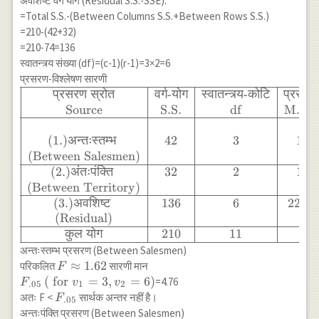
अवशिष्ट वर्ग योग (Residual S.S.-SSE):
{4}-0 \\
=Total S.S.-(Between Columns S.S.+Between Rows S.S.)
=\frac{64+64}
{4} -0 \\
=210-(42+32)
\approx
=210-74=136
\frac{128}{4}-0
स्वातन्त्र्य संख्या (df)=(c-1)(r-1)=3×2=6
\\ \approx 32-0
प्रसरण-विश्लेषण सारणी
\\ \approx 32
प्रसरण
स्रोत
वर्ग
-
योग
स्वातन्त्र्य
-
कोटि
प्रसरण
\begin{array}
{|c|c|c|c|c|} \hline
Source
S.S.
df
M.S.S
\text{प्रसरण स्रोत}
& \text{वर्ग-योग} &
(1.)
अन्तःस्तम्भ
42
3
14
\text{स्वातन्त्र्य-
(Between Salesmen)
कोटि}
(2.)
अंतःपंक्ति
32
2
16
&\text{प्रसरण} &
(Between Territory)
\text{प्रसरणानुपात}
(3.)
अवशिष्ट
136
6
22.67
\\ \text{Source}
(Residual)
& \text{S.S.} &
कुल
योग
210
11
\text{df} &
अन्तःस्तम्भ प्रसरण (Between Salesmen)
\text{M.S.S.} &
F
≈
1.62
परिकलित
सारणी मान
F
\text{(F)} \\
\approx
F_{.05}
(
for
=
3
,
=
6
)
=4.76
F
v
v
.05
1
2
\hline & & & & \\
1.62
\left(\text {
F_{.05}
अतः F <
सार्थक अन्तर नहीं है।
F
.05
\text{(1.)अन्तःस्तम्भ
for } v_1=3,
अन्तःपंक्ति प्रसरण (Between Salesmen)
} & 42 & 3 & 14 &