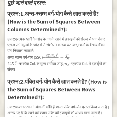
पूछे जाने वाले प्रश्न:
प्रश्न:1.अन्तःस्तम्भ वर्ग-योग कैसे ज्ञात करते हैं?
(How is the Sum of Squares Between
Columns Determined?):
उत्तर:प्रत्येक खानें के जोड़ के वर्ग के खाने में इकाइयों की संख्या से भाग देकर
प्राप्त सभी मूल्यों के जोड़ में से संशोधन कारक घटाकर,खानों के बीच वर्गों का
योग निकाला जाता हैः
2
2
\frac{\Sigma\left(\Sigma
Σ
(
Σ
)
X
T
−
अन्तःस्तम्भ वर्ग-योग (SSC)=
c
n
N
X_c\right)^2}{n_c}-
c
2
\Sigma
Σ
n_c
=प्रत्येक Col. के मूल्य वर्गों का जोड़,
=प्रत्येक Col. में इकाईयों की
X
n
c
c
\frac{T^2}{N}
X_c^2
संख्या
प्रश्न:2.पंक्ति वर्ग-योग कैसे ज्ञात करते हैं? (How is
the Sum of Squares Between Rows
Determined?):
उत्तर:अन्तःस्तम्भ वर्ग-योग की भाँति ही अन्तःपंक्ति वर्ग-योग प्राप्त किया जाता है।
अन्तर यह है कि खाने की बजाय पंक्ति की इकाइयों को आधार माना जाता है।