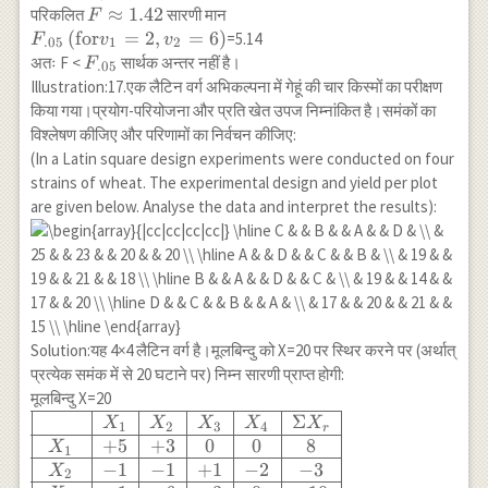
v_2=6\right)
F
≈
1.42
परिकलित
सारणी मान
F
F=\frac{22.67}
\approx
F_{.05}
(
for
=
2
,
=
6
)
=5.14
F
v
v
{14} \\
.05
1
2
1.42
\left(\text{for}
F_{.05}
अतः F <
सार्थक अन्तर नहीं है।
F
\text{(Between
.05
v_1=2,
Illustration:17.एक लैटिन वर्ग अभिकल्पना में गेहूं की चार किस्मों का परीक्षण
Salesmen)} & & &
v_2=6\right)
किया गया।प्रयोग-परियोजना और प्रति खेत उपज निम्नांकित है।समंकों का
& F \approx 1.62
विश्लेषण कीजिए और परिणामों का निर्वचन कीजिए:
\\ \hline
(In a Latin square design experiments were conducted on four
\text{(2.)अंतःपंक्ति
} & 32 & 2 & 16 &
strains of wheat. The experimental design and yield per plot
F=\frac{22.67}
are given below. Analyse the data and interpret the results):
{16} \\
\text{(Between
Territory)} & & &
& F \approx 1.42
\\ \hline
\text{(3.)अवशिष्ट }
Solution:यह 4×4 लैटिन वर्ग है।मूलबिन्दु को X=20 पर स्थिर करने पर (अर्थात्
& 136 & 6 & 22.67
प्रत्येक समंक में से 20 घटाने पर) निम्न सारणी प्राप्त होगी:
& \\
मूलबिन्दु X=20
\text{(Residual)}
\begin{array}
Σ
X
X
X
X
X
1
2
3
4
r
& & & & \\ \hline
{|c|c|c|c|c|c|}
+
5
+
3
0
0
8
X
1
\text{कुल योग} &
\hline & X_1
−
1
−
1
+
1
−
2
−
3
X
2
210 & 11 & & \\