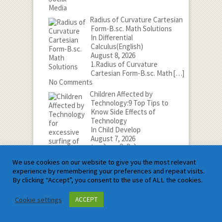
Radius of Curvature Cartesian
Form-B.sc. Math Solutions
In Differential
Calculus(English)
August 8, 2026
1.Radius of Curvature
Cartesian Form-B.sc. Math
[…]
No Comments
Children Affected by
Technology:9 Top Tips to
Know Side Effects of
Technology
In Child Develop
August 7, 2026
1.बच्चे तकनीकी से
दुष्प्रभावित:तकनीकी के दुष्प्रभाव को
We use cookies on our website to give you the most relevant
[…]
experience by remembering your preferences and repeat visits.
No Comments
By clicking “Accept”, you consent to the use of ALL the cookies.
Types of Functions in Class 12
In 12th Mathematics(English),
Cookie settings
ACCEPT
JEE MAINS Maths(English)
August 6, 2026
1.Types of Functions in Class 12 In this