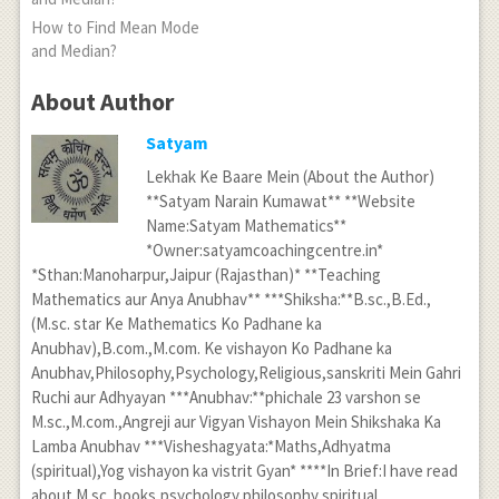
How to Find Mean Mode
and Median?
About Author
Satyam
Lekhak Ke Baare Mein (About the Author)
**Satyam Narain Kumawat** **Website
Name:Satyam Mathematics**
*Owner:satyamcoachingcentre.in*
*Sthan:Manoharpur,Jaipur (Rajasthan)* **Teaching
Mathematics aur Anya Anubhav** ***Shiksha:**B.sc.,B.Ed.,
(M.sc. star Ke Mathematics Ko Padhane ka
Anubhav),B.com.,M.com. Ke vishayon Ko Padhane ka
Anubhav,Philosophy,Psychology,Religious,sanskriti Mein Gahri
Ruchi aur Adhyayan ***Anubhav:**phichale 23 varshon se
M.sc.,M.com.,Angreji aur Vigyan Vishayon Mein Shikshaka Ka
Lamba Anubhav ***Visheshagyata:*Maths,Adhyatma
(spiritual),Yog vishayon ka vistrit Gyan* ****In Brief:I have read
about M.sc. books,psychology,philosophy,spiritual,