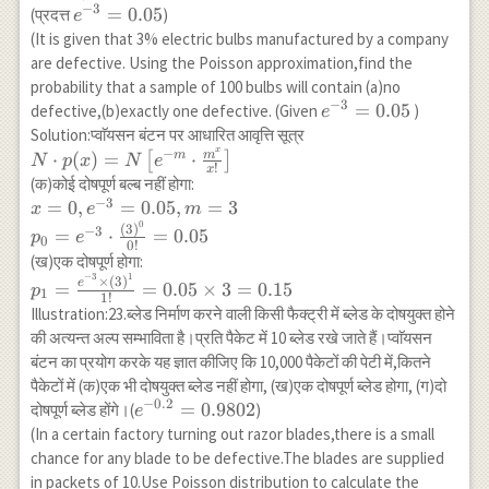
{8!}=\frac{0.0183 \times
−
3
e^{-3}=0.05
=
0.05
(प्रदत्त
)
\times 8}
e
65536}{40320}=0.02974 &
{6}=0.18 \\
(It is given that 3% electric bulbs manufactured by a company
0.02974 \times 100=2.974 \\
p_4=e^{-2}
are defective. Using the Poisson approximation,find the
9 & \frac{e^{-4} \times
\cdot
probability that a sample of 100 bulbs will contain (a)no
(4)^9}{9!}=\frac{0.0183
\frac{(2)^4}
−
3
e^{-3}=0.05
=
0.05
defective,(b)exactly one defective. (Given
)
e
\times 262144}
{4!}=\frac{0.135
Solution:प्वाॅयसन बंटन पर आधारित आवृत्ति सूत्र
{362880}=0.01321 & 0.01321
\times 16}
x
−
N \cdot
m
⋅
(
)
=
⋅
m
[
]
N
p
x
N
e
\times 100=1.321 \\ 10 &
!
x
{24}=0.09
p(x)=N\left[e^{-
(क)कोई दोषपूर्ण बल्ब नहीं होगा:
\frac{10 e^{-4}
m} \cdot
−
3
x=0,
=
0
,
=
0.05
,
=
3
\times(4)^{10}}
x
e
m
\frac{m^x}
0
e^{-3}=0.05,
(
3
)
{10!}=\frac{0.0183 \times
−
3
=
⋅
=
0.05
p
e
0
0
!
{x!}\right]
m=3 \\
1048576}{3628800}
(ख)एक दोषपूर्ण होगा:
p_0=e^{-3}
=0.005287 & 0.005287 \times
−
3
1
p_1=\frac{e^{-3}
×
(
3
)
e
=
=
0.05
×
3
=
0.15
p
1
\cdot
100=0.5287 \\ \hline
1
!
\times (3)^1}
Illustration:23.ब्लेड निर्माण करने वाली किसी फैक्ट्री में ब्लेड के दोषयुक्त होने
\frac{(3)^0}
\end{array} \\
{1!}=0.05 \times
की अत्यन्त अल्प सम्भाविता है।प्रति पैकेट में 10 ब्लेड रखे जाते हैं।प्वाॅयसन
{0!}=0.05
f_e=2,7,15,20,20,16,10,6,3,1,1
3=0.15
बंटन का प्रयोग करके यह ज्ञात कीजिए कि 10,000 पैकेटों की पेटी में,कितने
पैकेटों में (क)एक भी दोषयुक्त ब्लेड नहीं होगा, (ख)एक दोषपूर्ण ब्लेड होगा, (ग)दो
−
0.2
e^{-0.2}=0.9802
=
0.9802
दोषपूर्ण ब्लेड होंगे।(
)
e
(In a certain factory turning out razor blades,there is a small
chance for any blade to be defective.The blades are supplied
in packets of 10.Use Poisson distribution to calculate the