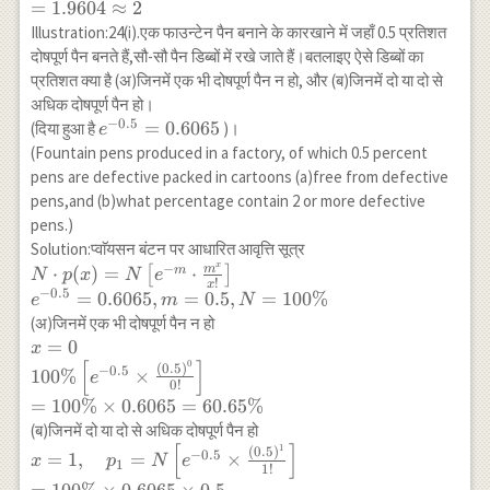
{2!}\right] \\ =16,000
=
1.9604
≈
2
\times 0.9802 \times
Illustration:24(i).एक फाउन्टेन पैन बनाने के कारखाने में जहाँ 0.5 प्रतिशत
\frac{0.0004}{2} \\
दोषपूर्ण पैन बनते हैं,सौ-सौ पैन डिब्बों में रखे जाते हैं।बतलाइए ऐसे डिब्बों का
=1.9604 \approx 2
प्रतिशत क्या है (अ)जिनमें एक भी दोषपूर्ण पैन न हो, और (ब)जिनमें दो या दो से
अधिक दोषपूर्ण पैन हो।
−
0.5
e^{-0.5}=0.6065
=
0.6065
(दिया हुआ है
)।
e
(Fountain pens produced in a factory, of which 0.5 percent
pens are defective packed in cartoons (a)free from defective
pens,and (b)what percentage contain 2 or more defective
pens.)
Solution:प्वाॅयसन बंटन पर आधारित आवृत्ति सूत्र
x
−
N \cdot
m
⋅
(
)
=
⋅
m
[
]
N
p
x
N
e
!
x
p(x)=N\left[e^{-
−
0.5
=
0.6065
,
=
0.5
,
=
100%
e
m
N
m} \cdot
(अ)जिनमें एक भी दोषपूर्ण पैन न हो
\frac{m^x}
x=0 \\ 100
=
0
x
{x!}\right] \\
[
]
0
\%\left[e^{-0.5}
(
0.5
)
−
0.5
100%
×
e
e^{-0.5}=0.6065,
0
!
\times
=
100%
×
0.6065
=
60.65%
m=0.5, N=100
\frac{(0.5)^0}
(ब)जिनमें दो या दो से अधिक दोषपूर्ण पैन हो
\%
{0!}\right] \\
[
]
1
x=1, \quad p_1
(
0.5
)
−
0.5
=
1
,
=
×
=100 \% \times
x
p
N
e
1
1
!
=N\left[e^{-0.5}
0.6065=60.65