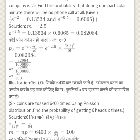
company is 2.5.Find the probability that during one particular
\left(e^{-2}=0.1
minute there will be no phone call at all. (Given
−
2
−
0.5
\text{ and }
=
0.13534
and
=
0.6065
(
)
)
e
e
e^{-0.5}=0.6065\
m=2.5\\
=
2.5
Solution:
m
−
2.5
e^{-2.5}=0.13534
=
0.13534
×
0.6065
=
0.082084
e
\times
कोई फोन काॅल नहीं आएगा अतः x=0
0.6065=0.082084
0
p_0=e^{-m}
(
2.5
)
x
−
−
2.5
m
=
=
×
m
p
e
e
0
!
0
!
x
\frac{m^x}
=
0.082084
{x!}=e^{-2.5}
82084
=
1000000
\times
82000
≈
1000000
\frac{(2.5)^0}
41
≈
500
{0!} \\
Illustration:26(i).छः सिक्के 6400 बार उछाले जाते हैं।प्वाॅयसन बंटन का
=0.082084 \\
प्रयोग करके यह ज्ञात कीजिए कि छः पुतलियाँ x बार प्रयोग करने की सम्भाविता
=\frac{82084}
क्या है?
{1000000} \\
(Six coins are tossed 6400 times.Using Poisson
\approx
distribution,find the probability of getting 6 heads x times.)
\frac{82000}
Solution:6 चित्त आने की प्रायिकता
{1000000} \\
1
1
\frac{1}
=
=
\approx
6
(
2
)
64
{(2)^6}=\frac{1}
1
=
=
6400
×
=
100
\frac{41}
m
n
p
64
{64} \\ m=n
{500}
छः पुतलियाँ (heads) x बार आने की सम्भाविता