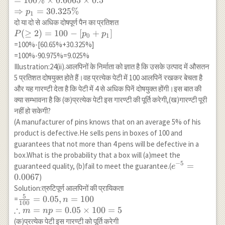
=
100%
×
0.6065
×
0.5
\times
\%
⇒
=
30.325%
p
1
\frac{(0.5)^1}
दो या दो से अधिक दोषपूर्ण पैन का प्रतिशत
{1!}\right] \\
P(\geq 2)=100-
(
≥
2
)
=
100
−
[
+
]
P
p
p
=100 \% \times
0
1
\left[p_0+p_1\right]
=100%-[60.65%+30.325%]
0.6065 \times
=100%-90.975%=9.025%
0.5 \\
Illustration:24(ii).आलपिनों के निर्माता को ज्ञात है कि उसके उत्पाद में औसतन
\Rightarrow
5 प्रतिशत दोषयुक्त होते हैं।वह प्रत्येक पेटी में 100 आलपिनें रखकर बेचता है
p_1=30.325 \%
और यह गारण्टी देता है कि पेटी में 4 से अधिक पिनें दोषयुक्त होंगी।इस बात की
क्या सम्भावना है कि (क)प्रत्येक पेटी इस गारण्टी की पूर्ति करेगी,(ख)गारण्टी पूरी
नहीं हो सकेगी?
(A manufacturer of pins knows that on an average 5% of his
product is defective.He sells pens in boxes of 100 and
guarantees that not more than 4 pens will be defective in a
box.What is the probability that a box will (a)meet the
−
5
e^{-5}=0.006
=
guaranteed quality, (b)fail to meet the guarantee.(
e
0.0067
)
Solution:त्रुटिपूर्ण आलपिनों की प्रायिकता
5
\frac{5}
=
0.05
,
=
100
=
n
100
∴
{100}=0.05,
=
=
0.05
×
100
=
5
m
n
p
n=100 \\
(क)प्रत्येक पेटी इस गारण्टी को पूर्ति करेगी