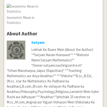
Geometric Mean in
Statistics
About Author
Satyam
Lekhak Ke Baare Mein (About the Author)
**Satyam Narain Kumawat** **Website
Name:Satyam Mathematics**
*Owner:satyamcoachingcentre.in*
*Sthan:Manoharpur,Jaipur (Rajasthan)* **Teaching
Mathematics aur Anya Anubhav** ***Shiksha:**B.sc.,B.Ed.,
(M.sc. star Ke Mathematics Ko Padhane ka
Anubhav),B.com.,M.com. Ke vishayon Ko Padhane ka
Anubhav,Philosophy,Psychology,Religious,sanskriti Mein Gahri
Ruchi aur Adhyayan ***Anubhav:**phichale 23 varshon se
M.sc.,M.com.,Angreji aur Vigyan Vishayon Mein Shikshaka Ka