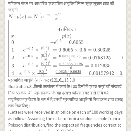
m=\frac{100}
प्वाॅयसन बंटन पर आधारित प्रत्याशित आवृत्तियाँ निम्न सूत्रानुसार ज्ञात की
{200}=0.5 \\ e^{-
जाएंगी
m}
x
−
N \cdot
m
⋅
(
)
=
⋅
m
[
]
N
p
x
N
e
=e^{-0.5}=0.6065
!
x
p(x)=N\left[e^{-
m} \cdot
प्रायिकता
\frac{m^x}
(
)
x
p
x
{x!}\right] \\
0.5
0
−
=
0.6065
e
\begin{array}
1
(
0.5
)
−
0.5
1
×
=
0.6065
×
0.5
=
0.30325
0
e
{|cccc|} \hline &
1
!
2
(
0.5
)
0.0625
×
0.25
−
0.5
2
×
=
=
0.0758125
0.0
e
& \\ & \text {
2
!
2
3
(
0.5
)
0.6065
×
0.125
−
0.5
प्रायिकता } &
3
×
=
=
0.012635
0
e
3
!
6
\text{प्रत्याशित
4
(
0.5
)
0.0625
×
0.0625
−
0.5
4
×
=
=
0.00157942
0.00
e
4
!
24
आवृत्ति} \\ x &
प्रत्याशित आवृत्ति (सन्निकट):121,61,15,3,0
p(x) & N.p(x) \\
Illustration:21.किसी कार्यालय में कार्य के 100 दिनों में प्राप्त पत्रों की संख्याएँ
\hline 0 & -
निम्न प्रकार थीं।यह मानकर कि यह प्रदत्त प्वाॅयसन बंटन से लिये गये
e^{0.5}=0.6065 &
यादृच्छिक प्रतिदर्श के रूप में है,इनकी प्रत्याशित आवृत्तियाँ निकटतम ज्ञात इकाई
0.6065 \times 200
तक निकालिए।
=121.3 \\ 1 &
(Letters were received in an office on each of 100 working days
e^{-0.5} \times
as follows.Assuming the data to form a random sample from a
\frac{(0.5)^1}
Poisson distribution,find the expected frequencies correct to
{1!}=0.6065
−
4