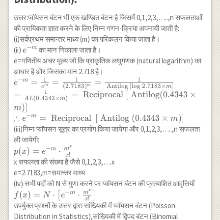
उत्तर:प्वाॅयसन बंटन भी एक खण्डित बंटन है जिसमें 0,1,2,3,…..,n सफलताओं
की प्रायिकता ज्ञात करने के लिए निम्न गणन-क्रिया अपनायी जाती है:
(i)सर्वप्रथम समान्तर माध्य (m) का परिकलन किया जाता है।
−
e^{-
m
(ii)
का मान निकाला जाता है।
e
m}
e=गणितीय अचर मूल्य जो कि प्राकृतिक लघुगणक (natural logarithm) का
आधार है और जिसका मान 2.718 है।
1
1
1
−
e^{-m}=\frac{1}
=
=
=
m
e
(
2.7183
)
Antilog
[
l
o
g
2.7183
×
]
m
m
e
m
{e^m}=\frac{1}
1
=
=
Reciprocal
[
Antilog
(
0.4343
×
(
0.4343
×
)
A
L
m
{(2.7183)^m}=\frac{1}
)]
m
{\text { Antilog } [
∴
−
=
Reciprocal
[
Antilog
(
0.4343
×
)
]
m
e
m
\log 2.7183 \times m]}
(iii)निम्न प्वाॅयसन सूत्र का प्रयोग किया जायेगा और 0,1,2,3,…..,n सफलता
\\ =\frac{1}{A
ली जायेगी:
L(0.4343 \times
x
−
p(x)=e^{-
m
(
)
=
⋅
m
p
x
e
m)}=\text {
!
x
m} \cdot
x सफलता की संख्या है जैसे 0,1,2,3,….x
Reciprocal }[\text {
\frac{m^x}
e=2.7183,m=समान्तर माध्य
Antilog} (0.4343 \times
{x!}
(iv).सभी पदों को N से गुणा करने पर प्वाॅयसन बंटन की प्रत्याशित आवृत्तियाँ
m)] \\ \therefore e^{-
x
−
f(x)=N
m
(
)
=
⋅
⋅
m
[
]
m}= \text { Reciprocal
f
x
N
e
!
x
\cdot\left[e^{-
} \left[\text { Antilog
उपर्युक्त प्रश्नों के उत्तर द्वारा सांख्यिकी में प्वाॅयसन बंटन (Poisson
m} \cdot
}(0.4343 \times
Distribution in Statistics),सांख्यिकी में द्विपद बंटन (Binomial