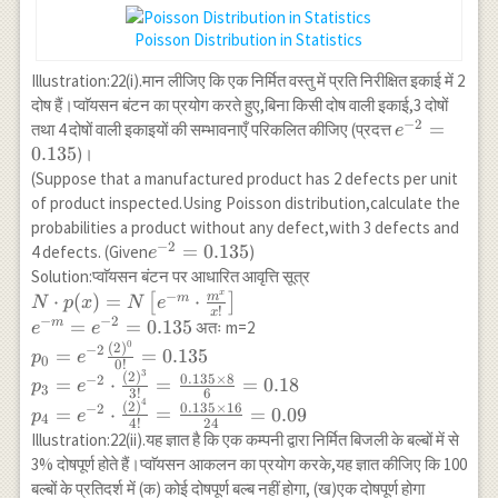
64}{6}=0.1952 & 0.1952
\times 100=19.52 \\ 4 &
Poisson Distribution in Statistics
\frac{e^{-4} \times(4)^4}
{4!} =\frac{0.0183 \times
Illustration:22(i).मान लीजिए कि एक निर्मित वस्तु में प्रति निरीक्षित इकाई में 2
256 }{24} =0.1952 & 0.1952
दोष हैं।प्वाॅयसन बंटन का प्रयोग करते हुए,बिना किसी दोष वाली इकाई,3 दोषों
−
2
\times 100=19.52\\ 5 &
e^{-2}=0.1
=
तथा 4 दोषों वाली इकाइयों की सम्भावनाएँ परिकलित कीजिए (प्रदत्त
e
\frac{e^{-4} \times(4)^5}
0.135
)।
{5!}=\frac{0.0183 \times
(Suppose that a manufactured product has 2 defects per unit
1024}{120} =0.15616 &
of product inspected.Using Poisson distribution,calculate the
0.15616 \times 100=15.616
probabilities a product without any defect,with 3 defects and
\\6 & \frac{e^{-4}
−
2
e^{-2}=0.135
=
0.135
4 defects. (Given
)
e
\times(4)^6}{6!}
Solution:प्वाॅयसन बंटन पर आधारित आवृत्ति सूत्र
=\frac{0.0183 \times 4096}
x
−
N \cdot
m
⋅
(
)
=
⋅
m
[
]
N
p
x
N
e
!
{720} =0.1041 & 0.1041
x
p(x)=N\left[e^{-
−
−
2
=
=
0.135
m
अतः m=2
e
e
\times 100=10.41\\ 7 &
m} \cdot
0
p_0=e^{-2}
(
2
)
−
2
=
=
0.135
p
e
\frac{e^{-4} \times (4)^7}
0
0
!
\frac{m^x}
\frac{(2)^0}
3
(
2
)
0.135
×
8
−
2
{7!} =\frac{0.0183 \times
=
⋅
=
=
0.18
p
e
3
{x!}\right] \\
3
!
6
{0!}=0.135 \\
4
16384}{5040}=0.05948 &
(
2
)
0.135
×
16
−
2
=
⋅
=
=
0.09
e^{-
p
e
p_3=e^{-2}
4
4
!
24
0.05948 \times 100 =5.948 \\
Illustration:22(ii).यह ज्ञात है कि एक कम्पनी द्वारा निर्मित बिजली के बल्बों में से
m}=e^{-2}=0.135
\cdot
8 & \frac{e^{-4}
3% दोषपूर्ण होते हैं।प्वाॅयसन आकलन का प्रयोग करके,यह ज्ञात कीजिए कि 100
\frac{(2)^3}
\times(4)^8}
बल्बों के प्रतिदर्श में (क) कोई दोषपूर्ण बल्ब नहीं होगा, (ख)एक दोषपूर्ण होगा
{3!}=\frac{0.135