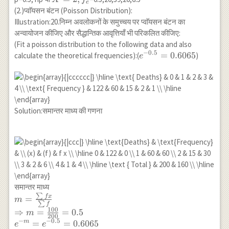
e
(0.5)^{4}\right] \\
f_e
(2.)प्वाॅयसन बंटन (Poisson Distribution):
=104\left[0.0625+4
Illustration:20.निम्न अवलोकनों के समुच्चय पर प्वाॅयसन बंटन का
\times 0.0625+6
अन्वायोजन कीजिए और सैद्धान्तिक आवृत्तियाँ भी परिकलित कीजिए:
\times 0.0625 +4
(Fit a poisson distribution to the following data and also
\times
−
0.5
e^{-0.5}=0.6065
=
0.6065
calculate the theoretical frequencies):(
)
e
0.0625+0.0625\right]
\\
=6.5+26+39+26+6.5
Solution:समान्तर माध्य की गणना
समान्तर माध्य
∑
m=\frac{\sum f
f
x
=
m
∑
f
x}{\sum f} \\
100
⇒
=
=
0.5
m
200
\Rightarrow
−
−
0.5
=
=
0.6065
m
e
e