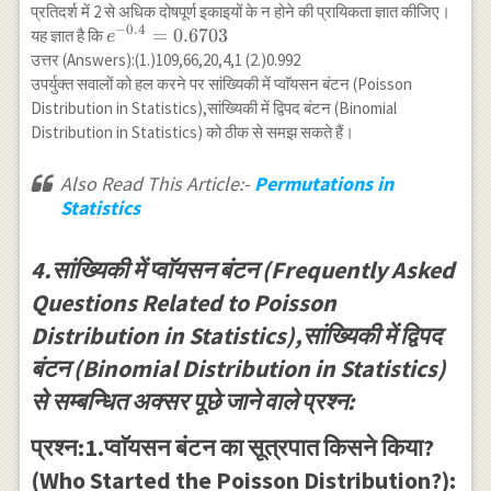
0 & 1 & 2 & 3
प्रतिदर्श में 2 से अधिक दोषपूर्ण इकाइयों के न होने की प्रायिकता ज्ञात कीजिए।
& 4 & \text {
−
0.4
e^{-0.4}=0.6703
=
0.6703
यह ज्ञात है कि
e
योग } \\
उत्तर (Answers):(1.)109,66,20,4,1 (2.)0.992
\text{ आवृत्ति }
उपर्युक्त सवालों को हल करने पर सांख्यिकी में प्वाॅयसन बंटन (Poisson
& 109 & 65 &
Distribution in Statistics),सांख्यिकी में द्विपद बंटन (Binomial
22 & 4 & 1 &
Distribution in Statistics) को ठीक से समझ सकते हैं।
200 \\ \hline
\end{array}
Also Read This Article:-
Permutations in
Statistics
4.सांख्यिकी में प्वाॅयसन बंटन (Frequently Asked
Questions Related to Poisson
Distribution in Statistics),सांख्यिकी में द्विपद
बंटन (Binomial Distribution in Statistics)
से सम्बन्धित अक्सर पूछे जाने वाले प्रश्न:
प्रश्न:1.प्वाॅयसन बंटन का सूत्रपात किसने किया?
(Who Started the Poisson Distribution?):