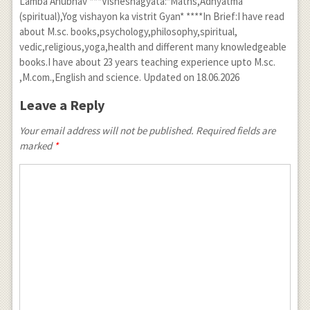
Lamba Anubhav ***Visheshagyata:*Maths,Adhyatma
(spiritual),Yog vishayon ka vistrit Gyan* ****In Brief:I have read
about M.sc. books,psychology,philosophy,spiritual,
vedic,religious,yoga,health and different many knowledgeable
books.I have about 23 years teaching experience upto M.sc.
,M.com.,English and science. Updated on 18.06.2026
Leave a Reply
Your email address will not be published. Required fields are
marked
*