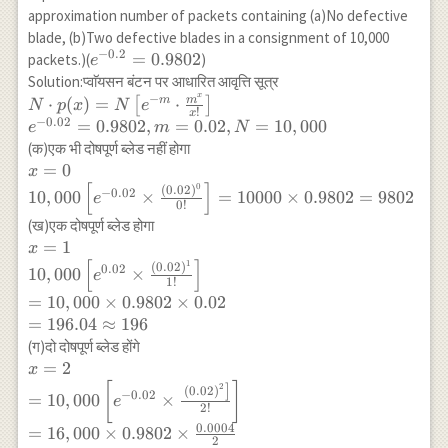
approximation number of packets containing (a)No defective
blade, (b)Two defective blades in a consignment of 10,000
−
0.2
e^{-0.2}=0.9802
=
0.9802
packets.)(
)
e
Solution:प्वाॅयसन बंटन पर आधारित आवृत्ति सूत्र
x
−
N \cdot
m
⋅
(
)
=
⋅
m
[
]
N
p
x
N
e
!
x
p(x)=N\left[e^{-
−
0.02
=
0.9802
,
=
0.02
,
=
10
,
000
e
m
N
m} \cdot
(क)एक भी दोषपूर्ण ब्लेड नहीं होगा
\frac{m^x}
x=0 \\
=
0
x
{x!}\right] \\
[
]
0
10,000\left[e^{-0.02}
(
0.02
)
−
0.02
10
,
000
×
=
10000
×
0.9802
=
9802
e
e^{-0.02}=0.9802,
0
!
\times
(ख)एक दोषपूर्ण ब्लेड होगा
m=0.02, N=
\frac{(0.02)^0}
x=1 \\
=
1
10,000
x
{0!}\right]=10000
[
]
1
10,000\left[e^{0.02}
(
0.02
)
0.02
10
,
000
×
\times 0.9802=9802
e
1
!
\times
=
10
,
000
×
0.9802
×
0.02
\frac{(0.02)^1}
=
196.04
≈
196
{1!}\right] \\
(ग)दो दोषपूर्ण ब्लेड होंगे
=10,000 \times
x=2 \\
=
2
x
0.9802 \times 0.02
=10,000\left[e^{-0.02}
[
]
]
2
(
0.02
)
\\ =196.04 \approx
−
0.02
=
10
,
000
×
e
\times \frac{\left.
2
!
196
(0.02)^2\right]}
0.0004
=
16
,
000
×
0.9802
×
2