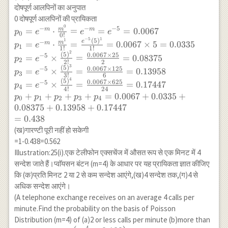
\therefore
दोषपूर्ण आलपिनों का अनुपात
m=n
0 दोषपूर्ण आलपिनों की प्रायिकता
p=0.05
0
p_0=e^{-m} \cdot \frac{m^0}{0!}=e^{-
−
−
−
5
m
=
⋅
=
=
=
0.0067
m
m
p
e
e
e
0
0
!
\times
m}=e^{-5}=0.0067 \\ p_1=e^{-m} \cdot
−
5
1
1
(
5
)
e
−
m
=
⋅
=
=
0.0067
×
5
=
0.0335
m
p
e
1
100=5
1
!
1
!
\frac{m^1}{1!} =\frac{e^{-5}(5)^1}
2
(
5
)
0.0067
×
25
−
5
=
×
=
=
0.08375
p
e
2
{1!}=0.0067 \times 5=0.0335 \\
2
!
2
3
(
5
)
0.0067
×
125
−
5
=
×
=
=
0.13958
p_2=e^{-5} \times \frac{(5)^2}
p
e
3
3
!
6
4
(
5
)
{2!}=\frac{0.0067 \times 25}{2}=0.08375
0.0067
×
625
−
5
=
×
=
=
0.17447
p
e
4
4
!
24
\\ p_3=e^{-5} \times \frac{(5)^3}
+
+
+
+
=
0.0067
+
0.0335
+
p
p
p
p
p
0
1
2
3
4
{3!}=\frac{0.0067 \times 125}{6}=0.13958
0.08375
+
0.13958
+
0.17447
\\ p_4=e^{-5} \times \frac{(5)^4}
=
0.438
{4!}=\frac{0.0067 \times 625}
(ख)गारण्टी पूरी नहीं हो सकेगी
{24}=0.17447 \\ p_0+p_1+p_2+p_3+p_4
=1-0.438=0.562
=0.0067+0.0335+0.08375+0.13958+0.17447
Illustration:25(i).एक टेलीफोन एक्सचेंज में औसत रूप से एक मिनट में 4
\\ =0.438
सन्देश जाते हैं।प्वाॅयसन बंटन (m=4) के आधार पर यह प्रायिकता ज्ञात कीजिए
कि (क)प्रति मिनट 2 या 2 से कम सन्देश आएंगे,(ख)4 सन्देश तक,(ग)4 से
अधिक सन्देश आएंगे।
(A telephone exchange receives on an average 4 calls per
minute.Find the probability on the basis of Poisson
Distribution (m=4) of (a)2 or less calls per minute (b)more than
−
4