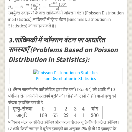
p=6400 \times
−
100
x
x
p_x=e^{-
⋅
10
0
−
m
e
=
=
m
(
)
p
e
x
!
!
\frac{1}
x
x
m}\left(\frac{m^x}
उपर्युक्त उदाहरणों के द्वारा सांख्यिकी में प्वाॅयसन बंटन (Poisson Distribution
{64}=100
{x!}\right)=\frac{e^{-100}
in Statistics),सांख्यिकी में द्विपद बंटन (Binomial Distribution in
\cdot 100^x}{x!}
Statistics) को समझ सकते हैं।
3.सांख्यिकी में प्वाॅयसन बंटन पर आधारित
समस्याएँ (Problems Based on Poisson
Distribution in Statistics):
Poisson Distribution in Statistics
(1.)निम्न सारणी वाॅन वाॅर्टकीबिज द्वारा बीस वर्षों (1875-94) की अवधि में 10
पर्शियन सेना कोरों में प्रतिवर्ष प्रति कोर घोड़ों की टापों से होने वाली मृत्यु की
संख्या प्रदर्शित करती है:
मृत्यु
-
संख्या
0
1
2
3
4
योग
\begin{array}
{|ccccccc|}
आवृत्ति
109
65
22
4
1
200
\hline \text{
प्वाॅयसन बंटन आसंजित कीजिए और प्रत्याशित आवृत्तियाँ परिकलित कीजिए।
मृत्यु-संख्या } &
(2.)यदि किसी समग्र में दूषित इकाइयों का अनुपात 4% हो तो 10 इकाइयों के