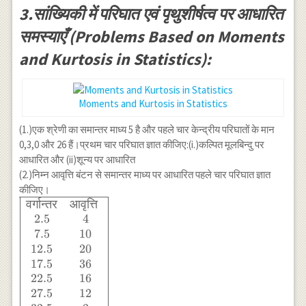
{\mu_2^3}=\frac{(-144)^2}
0.197, \beta_2 \approx 2.26
3.सांख्यिकी में परिघात एवं पृथुशीर्षत्व पर आधारित
{(81)^3}=\frac{20736}
{53144} \approx 0.039 \\
समस्याएँ (Problems Based on Moments
\Rightarrow \sqrt{\beta_1}
and Kurtosis in Statistics):
\approx- 0.197 \\
\beta_2=\frac{\mu_4}
{\mu_2^2}=\frac{14817}
{(81)^2}=\frac{14817}
Moments and Kurtosis in Statistics
{6561} \approx 2.258 \\
(1.)एक श्रेणी का समान्तर माध्य 5 है और पहले चार केन्द्रीय परिघातों के मान
\Rightarrow \beta_2
0,3,0 और 26 हैं।प्रथम चार परिघात ज्ञात कीजिए:(i.)कल्पित मूलबिन्दु पर
\approx 2.26 \\ \beta_2
आधारित और (ii)शून्य पर आधारित
\approx 2.26<3
(2.)निम्न आवृत्ति बंटन से समान्तर माध्य पर आधारित पहले चार परिघात ज्ञात
कीजिए।
वर्गान्तर
आवृत्ति
\begin{array}
{|cc|}\hline
2.5
4
\text{वर्गान्तर}
7.5
10
& \text{आवृत्ति
12.5
20
} \\ 2.5 & 4
17.5
36
\\ 7.5 & 10 \\
22.5
16
12.5 & 20 \\
27.5
12
17.5 & 36 \\