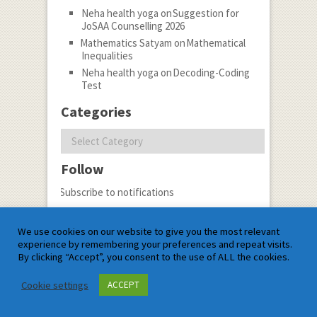
Neha health yoga
on
Suggestion for
JoSAA Counselling 2026
Mathematics Satyam
on
Mathematical
Inequalities
Neha health yoga
on
Decoding-Coding
Test
Categories
Categories
Follow
Subscribe to notifications
Archives
We use cookies on our website to give you the most relevant
Archives
experience by remembering your preferences and repeat visits.
By clicking “Accept”, you consent to the use of ALL the cookies.
Most Recent Post
Cookie settings
ACCEPT
Children Affected by
Technology:9 Top Tips to