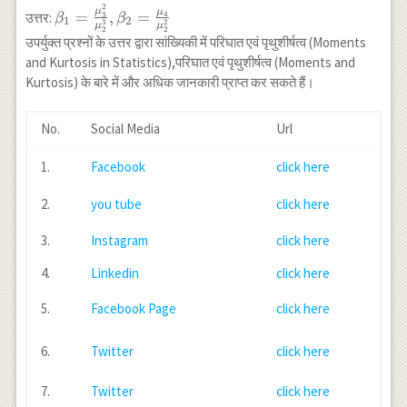
2
\beta_1=\frac{\mu_3^2}
v_1^2-3 v_1^4
f d^4 x}{N}
μ
μ
=
,
=
उत्तर:
4
3
β
β
1
2
3
2
μ
μ
{\mu_2^3},
2
2
उपर्युक्त प्रश्नों के उत्तर द्वारा सांख्यिकी में परिघात एवं पृथुशीर्षत्व (Moments
\beta_2=\frac{\mu_4}
and Kurtosis in Statistics),परिघात एवं पृथुशीर्षत्व (Moments and
{\mu_2^2}
Kurtosis) के बारे में और अधिक जानकारी प्राप्त कर सकते हैं।
No.
Social Media
Url
1.
Facebook
click here
2.
you tube
click here
3.
Instagram
click here
4.
Linkedin
click here
5.
Facebook Page
click here
6.
Twitter
click here
7.
Twitter
click here