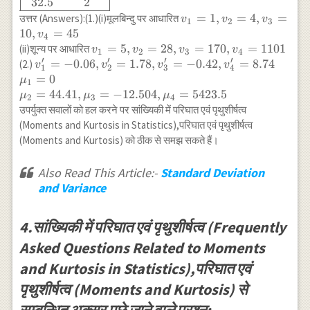
32.5
2
22.5 & 16 \\
v_1=1,
=
1
,
=
4
,
=
उत्तर (Answers):(1.)(i)मूलबिन्दु पर आधारित
v
v
v
1
2
3
27.5 & 12 \\
v_2=4,
10
,
=
45
v
4
32.5 & 2 \\
v_3=10,
v_1=5,
=
5
,
=
28
,
=
170
,
=
1101
(ii)शून्य पर आधारित
v
v
v
v
1
2
3
4
\hline
v_4=45
′
′
′
′
v_2=28,
v_1^{\prime}=-0.06,
=
−
0.06
,
=
1.78
,
=
−
0.42
,
=
8.74
(2.)
v
v
v
v
1
2
3
4
\end{array}
v_3=170,
v_2^{\prime}=1.78,
=
0
μ
1
v_4=1101
v_3^{\prime}=-0.42
=
44.41
,
=
−
12.504
,
=
5423.5
μ
μ
μ
2
3
4
,v_4^{\prime}=8.74
उपर्युक्त सवालों को हल करने पर सांख्यिकी में परिघात एवं पृथुशीर्षत्व
\\ \mu_1=0 \\
(Moments and Kurtosis in Statistics),परिघात एवं पृथुशीर्षत्व
\mu_2=44.41,
(Moments and Kurtosis) को ठीक से समझ सकते हैं।
\mu_3=-12.504,
\mu_4=5423.5
Also Read This Article:-
Standard Deviation
and Variance
4.सांख्यिकी में परिघात एवं पृथुशीर्षत्व (Frequently
Asked Questions Related to Moments
and Kurtosis in Statistics),परिघात एवं
पृथुशीर्षत्व (Moments and Kurtosis) से
सम्बन्धित अक्सर पूछे जाने वाले प्रश्न: