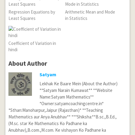
Regression Equations by
Arithmetic Mean and Mode
Least Squares
in Statistics
Coefficient of Variation in
hindi
About Author
Satyam
Lekhak Ke Baare Mein (About the Author)
**Satyam Narain Kumawat** **Website
Name:Satyam Mathematics**
*Owner:satyamcoachingcentre.in*
*Sthan:Manoharpur,Jaipur (Rajasthan)* **Teaching
Mathematics aur Anya Anubhav** ***Shiksha:**B.sc.,B.Ed.,
(M.sc. star Ke Mathematics Ko Padhane ka
Anubhav),B.com.,M.com. Ke vishayon Ko Padhane ka