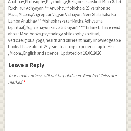
Anubhav,Philosophy,Psychology,Religious,sanskriti Mein Gahri
Ruchi aur Adhyayan ***Anubhav:**phichale 23 varshon se
M.sc.,M.com.,Angreji aur Vigyan Vishayon Mein Shikshaka Ka
Lamba Anubhav ***Visheshagyata:*Maths,Adhyatma
(spiritual),Yog vishayon ka vistrit Gyan* ****In Brief:I have read
about M.sc. books,psychology,philosophy,spiritual,
vedic,religious,yoga,health and different many knowledgeable
books.I have about 23 years teaching experience upto M.sc.
,M.com.,English and science. Updated on 18.06.2026
Leave a Reply
Your email address will not be published. Required fields are
marked
*