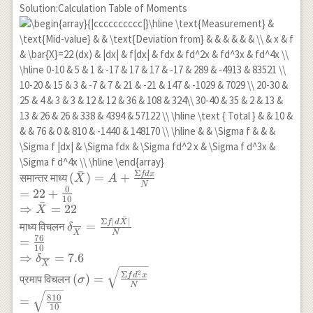
\mu_2=1.813125, \mu_3
Solution:Calculation Table of Moments
\approx 0.0791, \mu_4
\approx 8.033 \\ \beta_1
\approx 0.001, \sqrt{\beta_1}
\approx+0.031, \beta_2
\approx 2.44
ˉ
Σ
fd
x
(\bar{X})=A+\frac{\Sigma
(
)
=
+
समान्तर माध्य
X
A
N
f d x}{N} \\ =22+\frac{0}
0
=
22
+
10
ˉ
{10} \\ \Rightarrow
⇒
=
22
X
\bar{X}=22
ˉ
Σ
∣
∣
\delta_{\overline{X}}=\frac{\Sigma
f
d
X
=
माध्य विचलन
δ
X
N
f|d \bar{X}|}{N} \\ =\frac{76}{10}
76
=
10
\\ \Rightarrow
⇒
=
7.6
δ
X
\delta_{\overline{X}}=7.6
(\sigma)=\sqrt{\frac{\Sigma
2
Σ
f
d
x
(
)
=
प्रमाप विचलन
σ
f d^2 x}{N}} \\
N
810
=
=\sqrt{\frac{810}{10}} \\
10