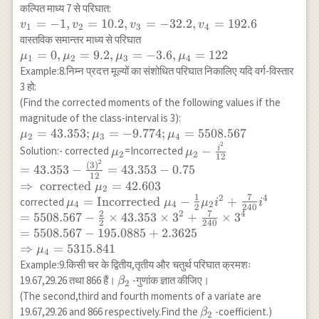
\times(-1)+2(-1)^3
कल्पित माध्य 7 से परिघात:
\\ =-32.2+30.6-2
v_1=-1,
=
−
1
,
=
10.2
,
=
−
32.2
,
=
192.6
v
v
v
v
1
2
3
4
\\ \Rightarrow
v_2=10.2,
वास्तविक समान्तर माध्य से परिघात
\mu_3=-3.6 \\
v_3=-32.2,
\mu_1=0,
=
0
,
=
9.2
,
=
−
3.6
,
=
122
μ
μ
μ
μ
1
2
3
4
\mu_4=v_4-4 v_3
v_4=192.6
\mu_2=9.2,
Example:8.निम्न प्रदत्त मूल्यों का संशोधित परिघात निकालिए यदि वर्ग-विस्तार
v_1+6 v_2 v_1^2-3
\mu_3=-3.6,
3 हो:
v_1^4=192.6-4
\mu_4=122
(Find the corrected moments of the following values if the
\times(-32.2)
magnitude of the class-interval is 3):
\times(-1)+6
\mu_2= 43.353 ;
=
43.353
;
=
−
9.774
;
=
5508.567
\times 10.2
μ
μ
μ
2
3
4
2
\mu_3=-9.774 ;
\mu_2
\mu_2-
\times(-1)^2
i
−
Solution:- corrected
=Incorrected
μ
μ
2
2
12
\mu_4=5508.567
\frac{i^2}{12}
2
-3(-1)^4 \\
(
3
)
=
43.353
−
=
43.353
−
0.75
12
\\ =43.353-
=192.6-
⇒
corrected
=
42.603
μ
2
\frac{(3)^2}
128.8+61.2-3 \\
1
7
2
4
\mu_4=\text{Incorrected
=
Incorrected
−
+
corrected
μ
μ
μ
i
i
4
4
2
{12}=43.353-
2
240
\Rightarrow
2
7
2
4
} \mu_4 -\frac{1}{2}
=
5508.567
−
×
43.353
×
3
+
×
3
0.75 \\
2
240
\mu_4=122
\mu_2 i^2+\frac{7}{240}
=
5508.567
−
195.0885
+
2.3625
\Rightarrow
i^4 \\ =5508.567-\frac{2}
⇒
=
5315.841
μ
\text {
4
{2} \times 43.353 \times
Example:9.किसी चर के द्वितीय,तृतीय और चतुर्थ परिघात क्रमशः
corrected }
3^2+\frac{7}{240}
\beta_2
19.67,29.26 तथा 866 हैं।
-गुणांक ज्ञात कीजिए।
β
\mu_2=42.603
2
\times 3^4 \\ =5508.567-
(The second,third and fourth moments of a variate are
195.0885+2.3625 \\
\beta_2
19.67,29.26 and 866 respectively.Find the
-coefficient.)
β
2