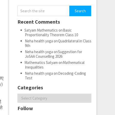
Recent Comments
Satyam Mathematics
on
Basic
Proportionality Theorem Class 10
Neha health yoga
on
Quadrilateral in Class
9th
Neha health yoga
on
Suggestion for
JoSAA Counselling 2026
Mathematics Satyam
on
Mathematical
Inequalities
Neha health yoga
on
Decoding-Coding
िए
Test
y)
Categories
Categories
ै
से
Follow