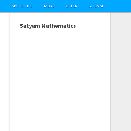
MATHS TIPS
MORE
OTHER
SITEMAP
Satyam Mathematics