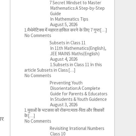
7 Secret Mindset to Master
Mathematics:A Step-by-Step
Guide
In Mathematics Tips
August 5, 2026
1.मैथेमेटिक्स में महारत हासिल करने के लिए 7 गुप्त
[…]
No Comments
Subsets in Class 11
In 11th Mathematics(English),
JEE MAINS Maths(English)
August 4, 2026
1.Subsets in Class 11 In this
article Subsets in Class
[…]
No Comments
Preventing Youth
Disorientation:A Complete
Guide for Parents & Educators
In Students & Youth Guidence
August 3, 2026
1.युवाओं के भटकाव को रोकना:माता-पिता और शिक्षकों
के
[…]
मर
No Comments
Revisiting Irrational Numbers
Class 10