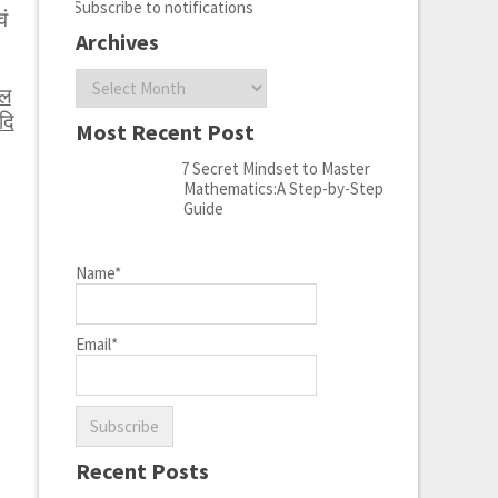
Subscribe to notifications
ं
Archives
Archives
ेल
दि
Most Recent Post
7 Secret Mindset to Master
Mathematics:A Step-by-Step
Guide
Name*
Email*
Recent Posts