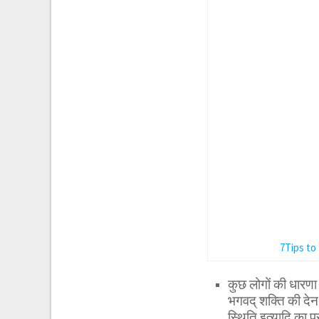
7Tips to
कुछ लोगों की धारणा
भगवद् शक्ति की देन 
स्थिति इत्यादि का प