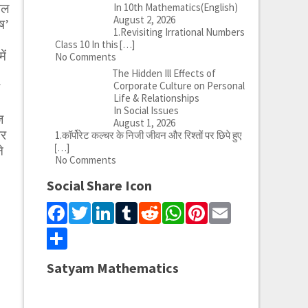
ाल
In 10th Mathematics(English)
August 2, 2026
ष’
1.Revisiting Irrational Numbers
Class 10 In this
[…]
ें
No Comments
The Hidden Ill Effects of
Corporate Culture on Personal
Life & Relationships
In Social Issues
ज
August 1, 2026
ोर
1.कॉर्पोरेट कल्चर के निजी जीवन और रिश्तों पर छिपे हुए
[…]
े
No Comments
Social Share Icon
Facebook
Twitter
LinkedIn
Tumblr
Reddit
WhatsApp
Pinterest
Email
Share
Satyam Mathematics