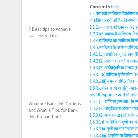
Contents
hide
1
1.प्रभावी व्यक्तित्व विकसित
विकसित करने की 7 टाॅप रणनी
1.1
2.व्यक्तित्व की छाप अमिट 
3 Best tips to Achieve
1.2
3.प्रभावशाली व्यक्तित्व
success in Life
1.3
4.व्यक्तित्व का शाब्दिक व
1.4
5.व्यक्तित्व के अनेक दृष
1.4.1
(1.)दार्शनिक दृष्टिकोण
1.4.2
(2.)समाजशास्त्रीय संक
1.4.3
(3.)मनोवैज्ञानिक मंतव्
1.4.3.1
(i)तात्विक दृष्टिकोण
1.4.3.2
(ii)समग्र दृष्टिकोण (
1.5
6.उत्तेजना एवं अनुक्रिया (
and Response and Mediati
1.5.1
(1.)उद्दीपक (प्रभाव) के 
What are Bank Job Options
1.5.2
(2.)अनुक्रिया अथवा व्यव
and What is Tips for Bank
1.5.3
(3.)मध्यस्थताकारी परिवर्
Job Preparation?
1.5.3.1
(i)मनोदैहिक गुणों क
1.5.3.2
(ii)गुणों का गत्यात्
1.5.3.3
(iii)अपूर्वता या विलक्