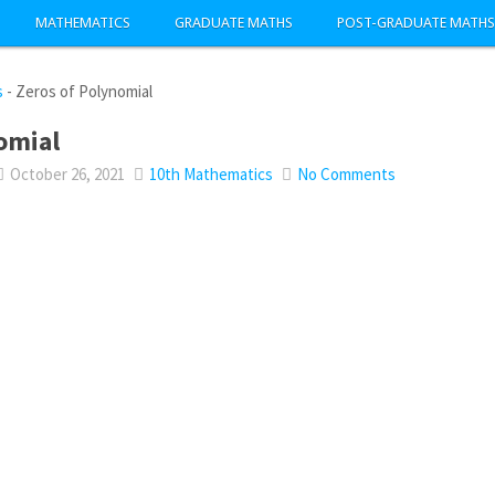
MATHEMATICS
GRADUATE MATHS
POST-GRADUATE MATHS
s
-
Zeros of Polynomial
omial
October 26, 2021
10th Mathematics
No Comments