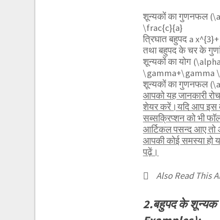
शून्यकों का गुणनफल
(\
\frac{c}{a}
त्रिघात बहुपद
a x^{3}
तथा बहुपद के चर के गुणां
शून्यकों का योग
(\alph
\gamma+\gamma \al
शून्यकों का गुणनफल
(\
आपको यह जानकारी रोचक 
शेयर करें।यदि आप इस व
सब्सक्रिप्शन को भी फ
आर्टिकल पसन्द आए तो अ
आपकी कोई समस्या हो या 
पढ़ें।
Also Read This Ar
2.बहुपद के शून्