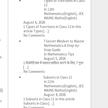
Types of Functions in Class
12
In 12th
Mathematics(English), JEE
MAINS Maths(English)
August 6, 2026
1.Types of Functions in Class 12 In this
article Types
[…]
No Comments
=
7 Secret Mindset to Master
Mathematics:A Step-by-
Step Guide
In Mathematics Tips
x-
August 5, 2026
1.मैथेमेटिक्स में महारत हासिल करने के लिए 7 गुप्त
[…]
No Comments
Subsets in Class 11
In 11th
Mathematics(English), JEE
2}
MAINS Maths(English)
August 4, 2026
1.Subsets in Class 11 In this article
}=
Subsets in Class
[…]
No Comments