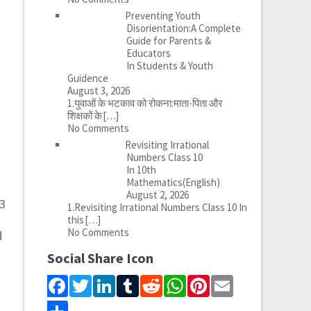
Preventing Youth
Disorientation:A Complete
Guide for Parents &
Educators
In Students & Youth
Guidence
August 3, 2026
1.युवाओं के भटकाव को रोकना:माता-पिता और
शिक्षकों के
[…]
No Comments
Revisiting Irrational
Numbers Class 10
In 10th
Mathematics(English)
August 2, 2026
(3
1.Revisiting Irrational Numbers Class 10 In
this
[…]
No Comments
d
Social Share Icon
Facebook
Twitter
LinkedIn
Tumblr
Reddit
WhatsApp
Pinterest
Email