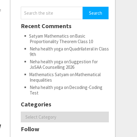
=
Recent Comments
Satyam Mathematics
on
Basic
Proportionality Theorem Class 10
Neha health yoga
on
Quadrilateral in Class
9th
Neha health yoga
on
Suggestion for
JoSAA Counselling 2026
Mathematics Satyam
on
Mathematical
Inequalities
Neha health yoga
on
Decoding-Coding
Test
Categories
Categories
d
Follow