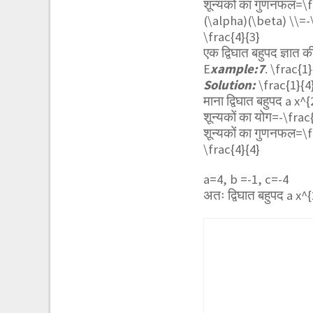
शून्यकों का गुणनफल=
\f
(\alpha)(\beta) \\=-\
\frac{4}{3}
एक द्विघात बहुपद ज्ञात 
E
xample:7
.
\frac{1}
Solution:
\frac{1}{4
माना द्विघात बहुपद
a x^{
शून्यकों का योग=
-\frac
शून्यकों का गुणनफल=
\f
\frac{4}{4}
a=4, b =-1, c=-4
अतः द्विघात बहुपद
a x^{