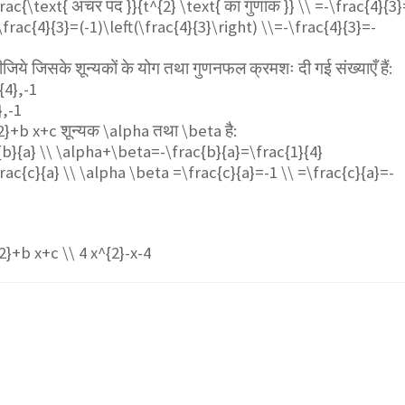
rac{\text{ अचर पद }}{t^{2} \text{ का गुणांक }} \\ =-\frac{4}{3}
frac{4}{3}=(-1)\left(\frac{4}{3}\right) \\=-\frac{4}{3}=-
कीजिये जिसके शून्यकों के योग तथा गुणनफल क्रमशः दी गई संख्याएँ हैं:
{4}
,-1
}
,-1
2}+b x+c
शून्यक
\alpha
तथा
\beta
है:
{b}{a} \\ \alpha+\beta=-\frac{b}{a}=\frac{1}{4}
rac{c}{a} \\ \alpha \beta =\frac{c}{a}=-1 \\ =\frac{c}{a}=-
2}+b x+c \\ 4 x^{2}-x-4