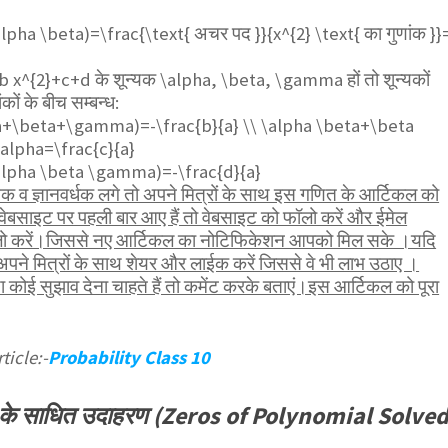
alpha \beta)=\frac{\text{ अचर पद }}{x^{2} \text{ का गुणांक }}
+b x^{2}+c+d
के शून्यक
\alpha, \beta, \gamma
हों तो शून्यकों
कों के बीच सम्बन्ध:
a+\beta+\gamma)=-\frac{b}{a} \\ \alpha \beta+\beta
pha=\frac{c}{a}
alpha \beta \gamma)=-\frac{d}{a}
व ज्ञानवर्धक लगे तो अपने मित्रों के साथ इस गणित के आर्टिकल को
ेबसाइट पर पहली बार आए हैं तो वेबसाइट को फॉलो करें और ईमेल
ॉलो करें।जिससे नए आर्टिकल का नोटिफिकेशन आपको मिल सके ।यदि
पने मित्रों के साथ शेयर और लाईक करें जिससे वे भी लाभ उठाए ।
कोई सुझाव देना चाहते हैं तो कमेंट करके बताएं।इस आर्टिकल को पूरा
ticle:-
Probability Class 10
यक के साधित उदाहरण (Zeros of Polynomial Solve