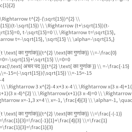
c{1}{2}
 \Rightarrow t^{2}-(\sqrt{15})^{2} \\
15})(t-\sqrt{15}) \\ \Rightarrow (t+\sqrt{15})(t-
qrt{15}=0, t-\sqrt{15}=0 \\ \Rightarrow t=\sqrt{15},
tarrow t=-\sqrt{15}, \sqrt{15} \\ \alpha=-\sqrt{15,}
t \text{ का गुणांक}}{t^{2} \text{का गुणांक}} \\=-\frac{0}
=0=-\sqrt{15}+\sqrt{15} \\=0=0
rac{\text{ अचर पद }}{t^{2} \text{ का गुणांक }} \\ =-\frac{-15}
\\=-15=(-\sqrt{15})(\sqrt{15}) \\=-15=-15
-4
4 \\ \Rightarrow 3 x^{2}-4 x+3 x-4 \\ \Rightarrow x(3 x-4)+1
x+1)(3 x-4)^{2} \\ \Rightarrow(x+1)(3 x-4)=0 \\ \Rightarrow
ghtarrow x=-1,3 x=4 \\ x=-1, \frac{4}{3} \\ \alpha=-1, \qua
t \text{ का गुणांक}}{t^{2} \text{का गुणांक}} \\=\frac{-(-1)}
\frac{1}{3}=\frac{-1}{1}+\frac{4}{3} \\=\frac{1}
\=\frac{1}{3}=\frac{1}{3}