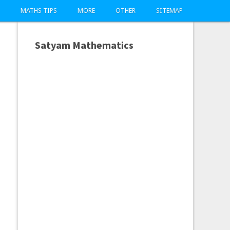
MATHS TIPS
MORE
OTHER
SITEMAP
Satyam Mathematics