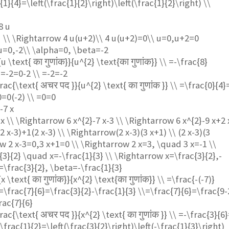
{1}{4}=\left(\frac{1}{2}\right)\left(\frac{1}{2}\right) \\
8 u
u \\ \Rightarrow 4 u(u+2)\\ 4 u(u+2)=0\\ u=0,u+2=0
u=0,-2\\ \alpha=0, \beta=-2
{u \text{ का गुणांक}}{u^{2} \text{का गुणांक}} \\ =-\frac{8}
=-2=0-2 \\ =-2=-2
rac{\text{ अचर पद }}{u^{2} \text{ का गुणांक }} \\ =\frac{0}{4}
0=0(-2) \\ =0=0
-7 x
 x \\ \Rightarrow 6 x^{2}-7 x-3 \\ \Rightarrow 6 x^{2}-9 x+2 
2 x-3)+1(2 x-3) \\ \Rightarrow(2 x-3)(3 x+1) \\ (2 x-3)(3
w 2 x-3=0,3 x+1=0 \\ \Rightarrow 2 x=3, \quad 3 x=-1 \\
3}{2} \quad x=-\frac{1}{3} \\ \Rightarrow x=\frac{3}{2},-
=\frac{3}{2}, \beta=-\frac{1}{3}
x \text{ का गुणांक}}{x^{2} \text{का गुणांक}} \\ =\frac{-(-7)}
\frac{7}{6}=\frac{3}{2}-\frac{1}{3} \\=\frac{7}{6}=\frac{9-
rac{7}{6}
rac{\text{ अचर पद }}{x^{2} \text{ का गुणांक }} \\ =-\frac{3}{6
\frac{1}{2}=\left(\frac{3}{2}\right)\left(-\frac{1}{3}\right)