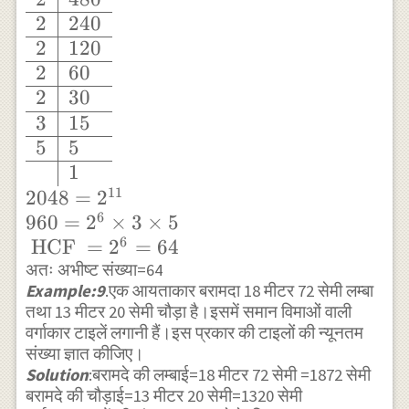
2 \\ \hline &
2
240
1 \end{array}
2
120
\\
2
60
2048=2^{11}
2
30
\\
3
15
\begin{array}
5
5
{l|l} 2 & 960
1
\\ \hline 2 &
11
2048
=
2
480 \\ \hline
6
960
=
2
×
3
×
5
2 & 240 \\
6
HCF
=
2
=
64
\hline 2 & 120
अतः अभीष्ट संख्या=64
Example:9
.एक आयताकार बरामदा 18 मीटर 72 सेमी लम्बा
\\ \hline 2 &
तथा 13 मीटर 20 सेमी चौड़ा है।इसमें समान विमाओं वाली
60 \\ \hline 2
वर्गाकार टाइलें लगानी हैं।इस प्रकार की टाइलों की न्यूनतम
& 30 \\ \hline
संख्या ज्ञात कीजिए।
3 & 15 \\
Solution
:बरामदे की लम्बाई=18 मीटर 72 सेमी =1872 सेमी
\hline 5 & 5
बरामदे की चौड़ाई=13 मीटर 20 सेमी=1320 सेमी