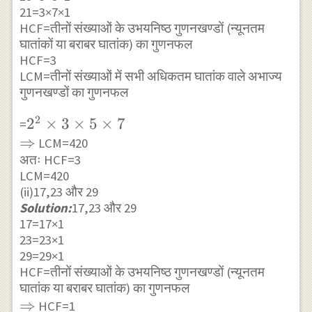
21=3×7×1
\\ 12=2^{2}
HCF=तीनों संख्याओं के उभयनिष्ठ गुणनखण्डों (न्यूनतम
\times 3
घातांकों या बराबर घातांक) का गुणनफल
HCF=3
LCM=तीनों संख्याओं में सभी अधिकतम घातांक वाले अभाज्य
गुणनखण्डों का गुणनफल
2
2^{2}
2
×
3
×
5
×
7
=
⇒
\times 3
LCM=420
अतः HCF=3
\times 5
LCM=420
\times 7 \\
(ii)17,23 और 29
\Rightarrow
Solution:
17,23 और 29
17=17×1
23=23×1
29=29×1
HCF=तीनों संख्याओं के उभयनिष्ठ गुणनखण्डों (न्यूनतम
घातांक या बराबर घातांक) का गुणनफल
\Rightarrow
⇒
HCF=1