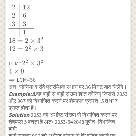
3 \\ \hline &
2
12
\begin{array}
1 \end{array}
2
6
{l|l} 2 & 12 \\
3
3
\hline 2 & 6
1
\\ \hline 3 &
2
3 \\ \hline &
18
=
2
×
3
2
1 \end{array}
12
=
2
×
3
\\ 18=2
2
2
2^{2}
2
×
3
LCM=
\times 3^{2}
4
×
9
\times
\\ 12=2^{2}
⇒
3^{2} \\ 4
LCM=36
\times 3
अतः सोनिया व रवि प्रारम्भिक स्थान पर 36 मिनट बाद मिलेंगे।
\times 9 \\
Example:8
.वह बड़ी से बड़ी संख्या ज्ञात कीजिए जिससे 2053
\Rightarrow
और 967 को विभाजित करने पर शेषफल क्रमशः 5 तथा 7
प्राप्त होता है।
Solution
:2053 को अभीष्ट संख्या से विभाजित करने पर
शेषफल 5 बचता है अतः 2053-5=2048 पूर्णतः विभाजित
होगी।
इसी प्रकार 967 को अभीष्ट संख्या से विभाजित करने पर