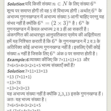
n
∈
6^{n}
6
n
Solution
:यदि किसी संख्या
के लिए संख्या
n
N
\in
6^{n}
6
n
शून्य पर समाप्त होगी तो वह 5 से विभाज्य होगी।अर्थात्
के
अभाज्य गुणनखण्डन में अभाज्य संख्या 5 आनी चाहिए परन्तु यह
N
6^{n}=
6
=
(
2
×
3
)
6^{n}
6
n
n
n
संभव नहीं है क्योंकि
है।
के
गुणनखण्डन में केवल अभाज्य 2 व 3 ही आ सकती है।
(2
अंकगणित की आधारभूत आनुपातिकता प्रमेय की अद्वितीयता
\times
6^{n}
6
n
हमें यह निश्चित कराती है कि
के गुणनखण्डन में 2 व 3 के
3)^{n}
अतिरिक्त कोई अभाज्य गुणनखण्ड नहीं है।इसलिए ऐसी कोई
6^{n}
6
n
संख्या n नहीं है जिसके लिए
अंक 0 पर समाप्त होती है।
Example:6
.व्याख्या कीजिए कि 7×11×13+13 और
7×6×5×4×3×2×1+5 भाज्य संख्याएँ क्यों हैं?
Solution
:7×11×13+13
=13 (7×11+1)
=13×78
=13×2×3×13
यह अभाज्य संख्या नहीं है क्योंकि 2,3,13 इसके गुणनखण्ड हैं।
अतः यह भाज्य संख्या है।
7×6×5×4×3×2×1+5
=5 (7×6×4×3×2+5)