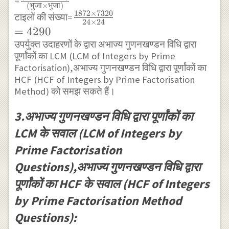
\text{HCF}=2^{3}
=
\begin{array}
(
भुजा
×
भुजा
)
{\text{वर्गाकार टाइल
{\text{(भुजा×भुजा)}}
\times 3=24
1872
×
7320
\frac{1872
{l|l}2 & 1320
टाइलों की संख्या=
24
×
24
का क्षेत्रफल}}
\times
\\ \hline 2 &
=
4290
7320}{24
660 \\ \hline
उपर्युक्त उदाहरणों के द्वारा अभाज्य गुणनखण्डन विधि द्वारा
पूर्णांकों का LCM (LCM of Integers by Prime
\times 24}
2 & 330 \\
Factorisation),अभाज्य गुणनखण्डन विधि द्वारा पूर्णांकों का
\\ =4290
\hline 3 & 165
HCF (HCF of Integers by Prime Factorisation
\\ \hline 5 &
Method) को समझ सकते हैं।
55 \\ \hline
11 & 11 \\
3.अभाज्य गुणनखण्डन विधि द्वारा पूर्णांकों का
\hline &
LCM के सवाल (LCM of Integers by
1\end{array}
Prime Factorisation
Questions),अभाज्य गुणनखण्डन विधि द्वारा
पूर्णांकों का HCF के सवाल (HCF of Integers
by Prime Factorisation Method
Questions):