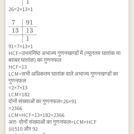
1
\hline 13 & 13
26=2×13×1
\\ \hline & 1
\end{array}
7
91
\begin{array}
13
13
{l|l} 7 & 91 \\
1
\hline 13 & 13
91=7×13×1
\\ \hline & 1
HCF=उभयनिष्ठ अभाज्य गुणनखण्डों में (न्यूनतम घातांक या
\end{array}
बराबर घातांक) का गुणनफल
HCF=13
LCM=सभी अधिकतम घातांक वाले अभाज्य गुणनखण्डों का
गुणनफल
=2×7×13
LCM=182
दोनों संख्याओं का गुणनफल=26×91
=2366
LCM×HCF=13×182=2366
अतः दोनों संख्याओं का गुणनफल=LCM×HCF
(ii)510 और 92