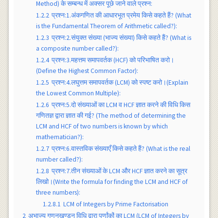
Method) के सम्बन्ध में अक्सर पूछे जाने वाले प्रश्न:
1.2.2
प्रश्न:1.अंकगणित की आधारभूत प्रमेय किसे कहते हैं? (What
is the Fundamental Theorem of Arithmetic called?):
1.2.3
प्रश्न:2.संयुक्त संख्या (भाज्य संख्या) किसे कहते हैं? (What is
a composite number called?):
1.2.4
प्रश्न:3.महत्तम समापवर्तक (HCF) को परिभाषित करो।
(Define the Highest Common Factor):
1.2.5
प्रश्न:4.लघुत्तम समापवर्तक (LCM) को स्पष्ट करो।(Explain
the Lowest Common Multiple):
1.2.6
प्रश्न:5.दो संख्याओं का LCM व HCF ज्ञात करने की विधि किस
गणितज्ञ द्वारा ज्ञात की गई? (The method of determining the
LCM and HCF of two numbers is known by which
mathematician?):
1.2.7
प्रश्न:6.वास्तविक संख्याएँ किसे कहते हैं? (What is the real
number called?):
1.2.8
प्रश्न:7.तीन संख्याओं के LCM और HCF ज्ञात करने का सूत्र
लिखो।(Write the formula for finding the LCM and HCF of
three numbers):
1.2.8.1
LCM of Integers by Prime Factorisation
2
अभाज्य गुणनखण्डन विधि द्वारा पूर्णांकों का LCM (LCM of Integers by