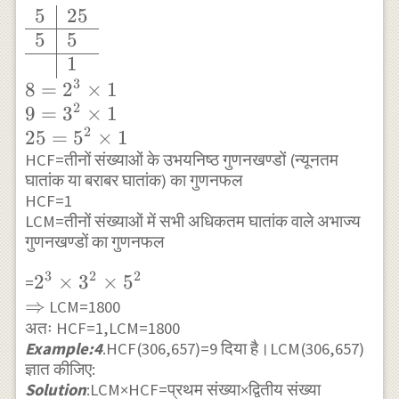
{l|l} 3 & 9 \\
5
25
\hline 3 & 3
5
5
\\ \hline & 1
1
3
\end{array}
8
=
2
×
1
2
\\ 9=3^{2}
9
=
3
×
1
2
\times 1 \\
25
=
5
×
1
\begin{array}
HCF=तीनों संख्याओं के उभयनिष्ठ गुणनखण्डों (न्यूनतम
घातांक या बराबर घातांक) का गुणनफल
{l|l} 5 & 25 \\
HCF=1
\hline 5 & 5
LCM=तीनों संख्याओं में सभी अधिकतम घातांक वाले अभाज्य
\\ \hline & 1
गुणनखण्डों का गुणनफल
\end{array}
3
2
2
\\ 8=2^{3}
2^{3}
2
×
3
×
5
=
\times 1 \\
\Rightarrow
⇒
\times
LCM=1800
9=3^{2}
अतः HCF=1,LCM=1800
3^{2}
Example:4
.HCF(306,657)=9 दिया है।LCM(306,657)
\times 1 \\
\times
ज्ञात कीजिए:
25=5^{2}
5^{2}
Solution
:LCM×HCF=प्रथम संख्या×द्वितीय संख्या