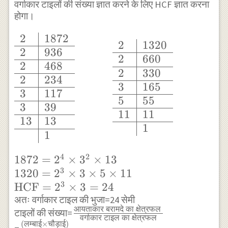
\\ \hline & 1
वर्गाकार टाइलों की संख्या ज्ञात करने के लिए HCF ज्ञात करना
होगा।
\end{array}
\\
2
1872
\begin{array}
2
1320
2048=2^{11}
2
936
{l|l} 2 & 1872
2
660
\\ 960=2^{6}
2
468
\\ \hline 2 &
2
330
\times 3
2
234
936 \\ \hline
3
165
\times 5 \\
3
117
2 & 468 \\
5
55
\text { HCF
3
39
\hline 2 & 234
11
11
}=2^{6}=64
13
13
\\ \hline 3 &
1
1
117 \\ \hline
3 & 39 \\
4
2
1872=2^{4} \times
1872
=
2
×
3
×
13
\hline 13 & 13
3
3^{2} \times 13 \\
1320
=
2
×
3
×
5
×
11
\\ \hline & 1
3
1320=2^{3} \times
HCF
=
2
×
3
=
24
\end{array}
अतः वर्गाकार टाइल की भुजा=24 सेमी
3 \times 5 \times 11
\quad \quad
आयताकार
बरामदे
का
क्षेत्रफल
\frac{\text{आयताकार
टाइलों की संख्या=
\\
\quad
वर्गाकार
टाइल
का
क्षेत्रफल
(
लम्बाई
×
चौड़ाई
)
बरामदे का क्षेत्रफल }}
\frac{\text{(लम्बाई×चौड़ाई)}}