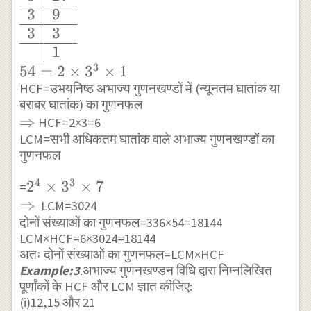
\end{array}
3
9
\\ 336=2^{4}
3
3
\times 3
1
3
\times 7
54
=
2
×
3
×
1
\times 1 \\
HCF=उभयनिष्ठ अभाज्य गुणनखण्डों में (न्यूनतम घातांक या
बराबर घातांक) का गुणनफल
\begin{array}
\Rightarrow
⇒
HCF=2×3=6
{l|l} 2 & 54 \\
LCM=सभी अधिकतम घातांक वाले अभाज्य गुणनखण्डों का
\hline 3 & 27
गुणनफल
\\ \hline 3 &
9 \\ \hline 3
4
3
2^{4}
2
×
3
×
7
=
& 3 \\ \hline
⇒
\times
LCM=3024
& 1
दोनों संख्याओं का गुणनफल=336×54=18144
3^{3}
\end{array}
LCM×HCF=6×3024=18144
\times 7 \\
अतः दोनों संख्याओं का गुणनफल=LCM×HCF
\\ 54=2
\Rightarrow
Example:3
.अभाज्य गुणनखण्डन विधि द्वारा निम्नलिखित
\times 3^{3}
पूर्णांकों के HCF और LCM ज्ञात कीजिए:
\times 1
(i)12,15 और 21