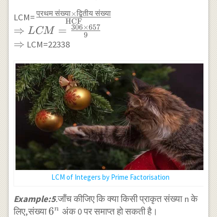
\times 1
प्रथम
संख्या
×
द्वितीय
संख्या
\frac{
LCM=
HCF
306
×
657
\text{प्रथम
⇒
=
L
CM
9
संख्या×द्वितीय
⇒
LCM=22338
संख्या}}
{\text{HCF}}
\\ \Rightarrow
LCM=\frac{306
\times 657}{9}
\\ \Rightarrow
LCM of Integers by Prime Factorisation
Example:5
.जाँच कीजिए कि क्या किसी प्राकृत संख्या n के
6^{n}
6
n
लिए,संख्या
अंक 0 पर समाप्त हो सकती है।